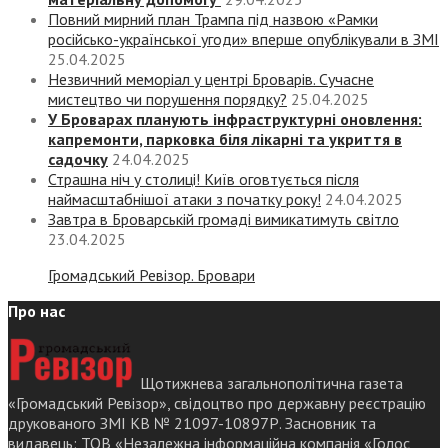
Повний мирний план Трампа під назвою «‎Рамки
російсько-української угоди» вперше опублікували в ЗМІ
25.04.2025
Незвичний меморіал у центрі Броварів. Сучасне
мистецтво чи порушення порядку?
25.04.2025
У Броварах планують інфраструктурні оновлення:
капремонти, парковка біля лікарні та укриття в
садочку
24.04.2025
Страшна ніч у столиці! Київ оговтується після
наймасштабнішої атаки з початку року!
24.04.2025
Завтра в Броварській громаді вимикатимуть світло
23.04.2025
Громадський Ревізор. Бровари
Про нас
Щотижнева загальнополітична газета
«Громадський Ревізор», свідоцтво про державну реєстрацію
друкованого ЗМІ КВ № 21097-10897Р. Засновник та
видавець: ТОВ «Незалежна інформаційна компанія «Голос