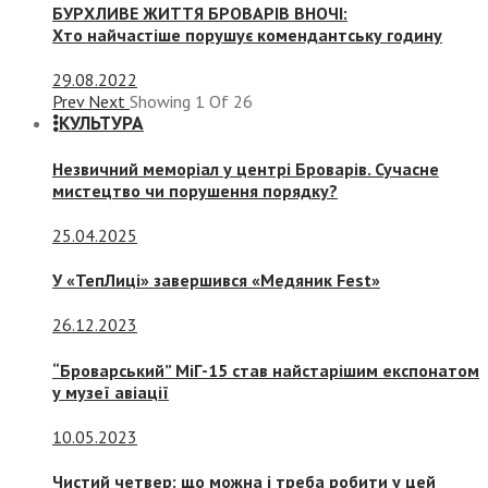
БУРХЛИВЕ ЖИТТЯ БРОВАРІВ ВНОЧІ:
Хто найчастіше порушує комендантську годину
29.08.2022
Prev
Next
Showing
1
Of
26
КУЛЬТУРА
Незвичний меморіал у центрі Броварів. Сучасне
мистецтво чи порушення порядку?
25.04.2025
У «ТепЛиці» завершився «Медяник Fest»
26.12.2023
“Броварський” МіГ-15 став найстарішим експонатом
у музеї авіації
10.05.2023
Чистий четвер: що можна і треба робити у цей