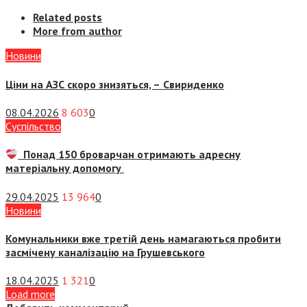
Related posts
More from author
Новини
Ціни на АЗС скоро знизяться, –
Свириденко
08.04.2026
8 603
0
Суспiльство
Понад 150 броварчан отримають адресну
матеріальну допомогу
29.04.2025
13 964
0
Новини
Комунальники вже третій день намагаються пробити
засмічену каналізацію на Грушевського
18.04.2025
1 321
0
Load more