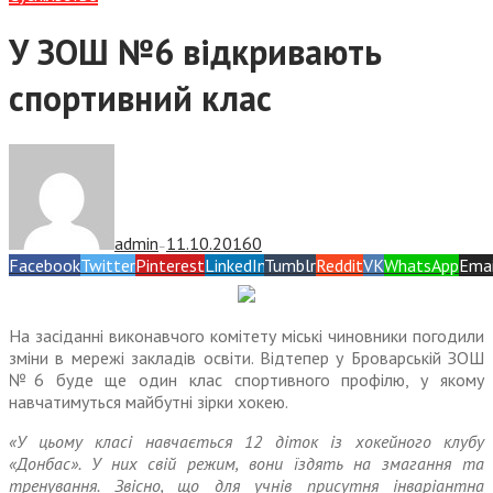
У ЗОШ №6 відкривають
спортивний клас
admin
11.10.2016
0
—
Facebook
Twitter
Pinterest
LinkedIn
Tumblr
Reddit
VK
WhatsApp
Emai
На засіданні виконавчого комітету міські чиновники погодили
зміни в мережі закладів освіти. Відтепер у Броварській ЗОШ
№6 буде ще один клас спортивного профілю, у якому
навчатимуться майбутні зірки хокею.
«У цьому класі навчається 12 діток із хокейного клубу
«Донбас». У них свій режим, вони їздять на змагання та
тренування. Звісно, що для учнів присутня інваріантна