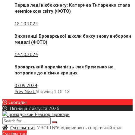
Перша леді кікбоксингу: Катерина Титаренко стала
чемпіонкою світу (ФОТО)
18.10.2024
Вихованці Броварської школи боксу знову вибороли
медалі (ФОТО)
14.10.2024
Броварський паралімпієць Ілля Яременко не
потрапив до вісімки кращих
07.09.2024
Prev
Next
Showing
1
Of
18
Сьогодні
Пятница 7 августа 2026
Суспiльство
У ЗОШ №6 відкривають спортивний клас
Суспiльство