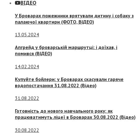
ВІДЕО
У Броварах пожежники врятували дитину і собаку з
палаючої квартири (ФОТО, ВІДЕО)
13.05.2024
Апгрейд у броварській маршрутці: і доїхав, і
помився (ВІДЕО)
14.02.2024
Купуйте бойлери: у Броварах скасували гаряче
водопостачання 31.08.2022 (Відео)
31.08.2022
Готовність до нового навчального року: як
працюватимуть ліцеї в Броварах 30.08.2022 (Відео)
30.08.2022