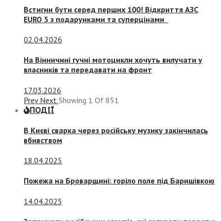
Встигни бути серед перших 100! Відкриття АЗС
EURO 5 з подарунками та суперцінами
02.04.2026
На Вінничині гучні мотоцикли хочуть вилучати у
власників та передавати на фронт
17.03.2026
Prev
Next
Showing
1
Of
851
ПОДІЇ
В Києві сварка через російську музику закінчилась
вбивством
18.04.2025
Пожежа на Броварщині: горіло поле під Баришівкою
14.04.2025