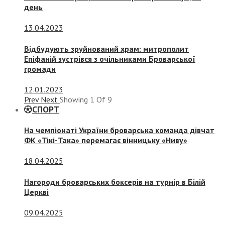
день
13.04.2023
Відбудують зруйнований храм: митрополит
Епіфаній зустрівся з очільниками Броварської
громади
12.01.2023
Prev
Next
Showing
1
Of
9
СПОРТ
На чемпіонаті України броварська команда дівчат
ФК «Тікі-Така» перемагає вінницьку «Ниву»
18.04.2025
Нагороди броварських боксерів на турнір в Білій
Церкві
09.04.2025