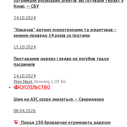
Затримали російських агентів, які готували теракт у
Києві, — СБУ
24.10.2024
“Накачав” дитину психотропами та згвалтував –
киянин проведе 14 років за ґратами
15.10.2024
Протаранив дерево і ледве не погубив трьох
пасажирів
14.10.2024
Prev
Next
Showing
1
Of
86
СУСПIЛЬСТВО
Ціни на АЗС скоро знизяться, –
Свириденко
08.04.2026
Понад 150 броварчан отримають адресну