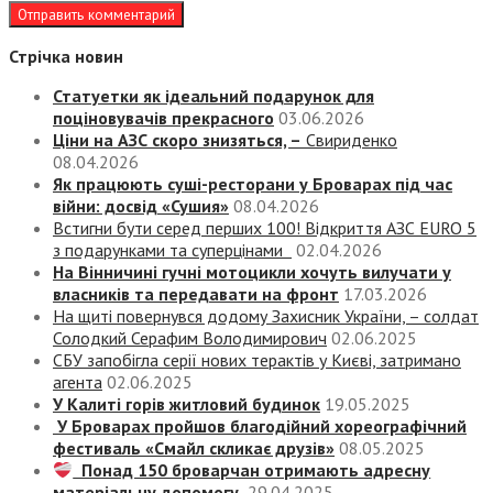
Стрічка новин
Статуетки як ідеальний подарунок для
поціновувачів прекрасного
03.06.2026
Ціни на АЗС скоро знизяться, –
Свириденко
08.04.2026
Як працюють суші-ресторани у Броварах під час
війни: досвід «Сушия»
08.04.2026
Встигни бути серед перших 100! Відкриття АЗС EURO 5
з подарунками та суперцінами
02.04.2026
На Вінничині гучні мотоцикли хочуть вилучати у
власників та передавати на фронт
17.03.2026
На щиті повернувся додому Захисник України, – солдат
Солодкий Серафим Володимирович
02.06.2025
СБУ запобігла серії нових терактів у Києві, затримано
агента
02.06.2025
У Калиті горів житловий будинок
19.05.2025
У Броварах пройшов благодійний хореографічний
фестиваль «Смайл скликає друзів»
08.05.2025
Понад 150 броварчан отримають адресну
матеріальну допомогу
29.04.2025