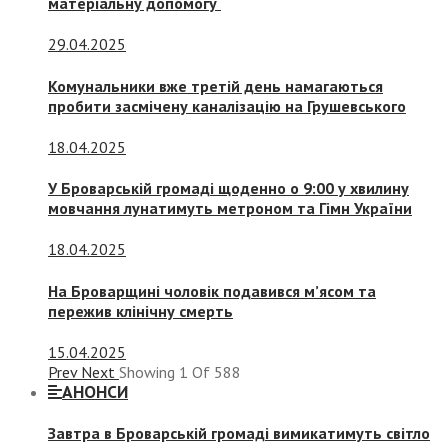
матеріальну допомогу
29.04.2025
Комунальники вже третій день намагаються
пробити засмічену каналізацію на Грушевського
18.04.2025
У Броварській громаді щоденно о 9:00 у хвилину
мовчання лунатимуть метроном та Гімн України
18.04.2025
На Броварщині чоловік подавився м’ясом та
пережив клінічну смерть
15.04.2025
Prev
Next
Showing
1
Of
588
АНОНСИ
Завтра в Броварській громаді вимикатимуть світло