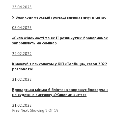
23.04.2025
У Великодимерській громаді вимикатимуть світло
08.04.2025
«Сила жіночності та як її розвинути»: броварчанок
запрошують на семінар
22.02.2022
Кіноклуб з психологом у КІП «ТепЛиця», сезон 2022
розпочато!
21.02.2022
Броварська міська бібліотека запрошує броварчан
на художню виставку «Живопис життя»
21.02.2022
Prev
Next
Showing
1
Of
19