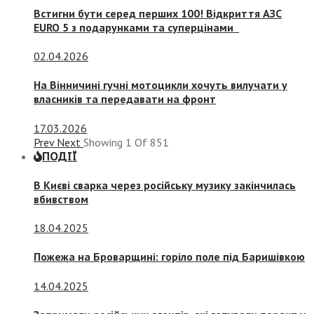
Встигни бути серед перших 100! Відкриття АЗС
EURO 5 з подарунками та суперцінами
02.04.2026
На Вінничині гучні мотоцикли хочуть вилучати у
власників та передавати на фронт
17.03.2026
Prev
Next
Showing
1
Of
851
ПОДІЇ
В Києві сварка через російську музику закінчилась
вбивством
18.04.2025
Пожежа на Броварщині: горіло поле під Баришівкою
14.04.2025