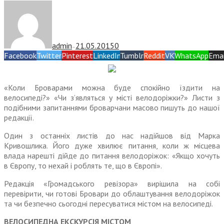
admin
21.05.2015
0
—
Facebook
Twitter
Pinterest
LinkedIn
Tumblr
Reddit
VK
WhatsApp
Emai
«Коли Броварами можна буде спокійно їздити на
велосипеді?» «Чи з’являться у місті велодоріжки?» Листи з
подібними запитаннями броварчани масово пишуть до нашої
редакції.
Один з останніх листів до нас надійшов від Марка
Кривошлика. Його дуже хвилює питання, коли ж місцева
влада нарешті дійде до питання велодоріжок: «Якщо хочуть
в Європу, то нехай і роблять те, що в Європі».
Редакція «Громадського ревізора» вирішила на собі
перевірити, чи готові Бровари до облаштування велодоріжок
та чи безпечно сьогодні пере­суватися містом на велосипеді.
ВЕЛОСИПЕДНА ЕКСКУРСІЯ МІСТОМ