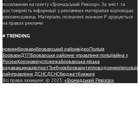
посиланням на газету «Громадський Ревізор». За зміст та
достовірність інформації у рекламних матеріалах відповідає
рекламодавець. Матеріали, позначені значком Р друкуються
на правах реклами.
# TRENDING
новини
Бровари
Броварський район
відео
Поліція
Бровари
ДТП
Броварське районне управління поліції
війна з
Росією
Коронавірус
пожежа
Броварська міська
рада
вакцинація
спорт
Требухів
Броваритепловодоенергія
поліція
райуправління ДСНС
ДСНС
бюджет
Княжичі
Всі права захищені: © 2023,
«Громадський Ревізор»