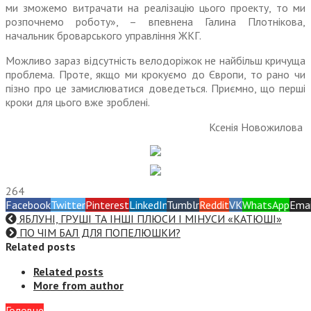
ми зможемо витрачати на реалізацію цього проекту, то ми
розпочнемо роботу», – впевнена Галина Плот­нікова,
начальник броварського управління ЖКГ.
Можливо зараз відсутність велодоріжок не найбільш кри­чуща
проблема. Проте, якщо ми крокуємо до Європи, то рано чи
пізно про це замислюватися доведеться. Приємно, що перші
кроки для цього вже зроблені.
Ксенія Новожилова
264
Facebook
Twitter
Pinterest
LinkedIn
Tumblr
Reddit
VK
WhatsApp
Emai
ЯБЛУНІ, ГРУШІ ТА ІНШІ ПЛЮСИ І МІНУСИ «КАТЮШІ»
ПО ЧІМ БАЛ ДЛЯ ПОПЕЛЮШКИ?
Related posts
Related posts
More from author
Головне