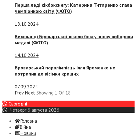
Перша леді кікбоксингу: Катерина Титаренко стала
чемпіонкою світу (ФОТО)
18.10.2024
Вихованці Броварської школи боксу знову вибороли
медалі (ФОТО)
14.10.2024
Броварський паралімпієць Ілля Яременко не
потрапив до вісімки кращих
07.09.2024
Prev
Next
Showing
1
Of
18
Сьогодні
Четверг 6 августа 2026
Головна
Війна
Новини