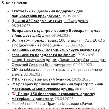
Стрічка новин
Статуетки як ідеальний подарунок для
поціновувачів прекрасного
03.06.2026
Ціни на АЗС скоро знизяться, –
Свириденко
08.04.2026
Як працюють суші-ресторани у Броварах під час
війни: досвід «Сушия»
08.04.2026
Встигни бути серед перших 100! Відкриття АЗС EURO 5
з подарунками та суперцінами
02.04.2026
На Вінничині гучні мотоцикли хочуть вилучати у
власників та передавати на фронт
17.03.2026
На щиті повернувся додому Захисник України, – солдат
Солодкий Серафим Володимирович
02.06.2025
СБУ запобігла серії нових терактів у Києві, затримано
агента
02.06.2025
У Калиті горів житловий будинок
19.05.2025
У Броварах пройшов благодійний хореографічний
фестиваль «Смайл скликає друзів»
08.05.2025
Понад 150 броварчан отримають адресну
матеріальну допомогу
29.04.2025
Повний мирний план Трампа під назвою «‎Рамки
російсько-української угоди» вперше опублікували в ЗМІ