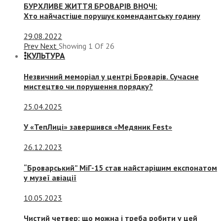
БУРХЛИВЕ ЖИТТЯ БРОВАРІВ ВНОЧІ:
Хто найчастіше порушує комендантську годину
29.08.2022
Prev
Next
Showing
1
Of
26
КУЛЬТУРА
Незвичний меморіал у центрі Броварів. Сучасне
мистецтво чи порушення порядку?
25.04.2025
У «ТепЛиці» завершився «Медяник Fest»
26.12.2023
“Броварський” МіГ-15 став найстарішим експонатом
у музеї авіації
10.05.2023
Чистий четвер: що можна і треба робити у цей