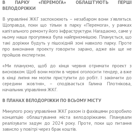
В ПАРКУ «ПЕРЕМОГА» ОБЛАШТУЮТЬ ПЕРШІ
ВЕЛОДОРІЖКИ
В управлінні ЖКГ заспокою­ють – незабаром вони з’являться.
Щоправда, поки що тільки в парку «Перемога», у рамках
капітального ремонту його інфраструктури. Нагадаємо, саме у
ньому наша прогулянка була найприємнішою. Планується, що
такі доріжки будуть у пішохідній зоні навколо парку. Проте
про виконання проекту говорити зарано, адже він ще не
пройшов експертизи.
«Ми плануємо, щоб до кінця червня отримати проект з
висновком. Щоб вони могли в червні оголосити тендер, а вже
в кінці липня ми могли при­ступити до робіт. І закінчити до
середини жовтня», – спо­дівається Галина Плотнікова,
начальник управління ЖКГ.
В ПЛАНАХ ВЕЛОДОРІЖКИ ПО ВСЬОМУ МІСТУ
Минулого року управління ЖКГ разом із фахівцями розробило
концепцію облаштування міста велодоріжками. Планували
реалізувати задум до 2024 року. Проте, поки що питання
зависло у повітрі через брак коштів.