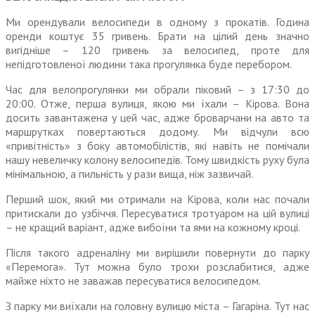
Ми орендували велосипеди в одному з прокатів. Година
оренди коштує 35 гривень. Брати на цілий день значно
вигідніше – 120 гривень за велосипед, проте для
непідготовленої людини така прогулянка буде перебором.
Час для велопрогулянки ми обрали піковий – з 17:30 до
20:00. Отже, перша вулиця, якою ми їхали – Кірова. Вона
досить завантажена у цей час, адже бро­варчани на авто та
маршрутках повертаються додому. Ми відчули всю
«привітність» з боку авто­мобілістів, які навіть не помічали
нашу невеличку колону велоси­педів. Тому швидкість руху була
мінімальною, а пильність у рази вища, ніж зазвичай.
Перший шок, який ми отримали на Кірова, коли нас почали
притискали до узбіччя. Пересуватися тротуаром на цій вулиці
– не кращий варіант, адже вибоїни та ями на кожному кроці.
Після такого адреналіну ми вирішили повернути до парку
«Перемога». Тут можна було трохи розслабитися, адже
майже ніхто не заважав пересуватися велосипедом.
З парку ми виїхали на головну вулицю міста – Гагаріна. Тут нас