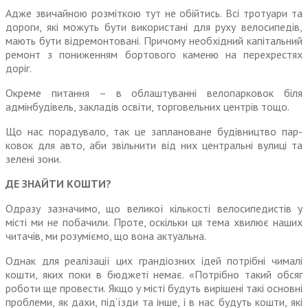
Адже звичайною розміткою тут не обійтись. Всі тротуари та
дороги, які можуть бути вико­ристані для руху велосипедів,
мають бути відремонтовані. Причому необхідний капітальний
ремонт з пониженням бортового каменю на перехрестях
доріг.
Окреме питання – в обла­штуванні велопарковок біля
адмінбудівель, закладів освіти, торговельних центрів тощо.
Що нас порадувало, так це заплановане будівництво пар­
ковок для авто, аби звільнити від них центральні вулиці та
зелені зони.
ДЕ ЗНАЙТИ КОШТИ?
Одразу зазначимо, що великої кількості велосипедистів у
місті ми не побачили. Проте, оскільки ця тема хвилює наших
читачів, ми розуміємо, що вона актуальна.
Однак для реалізації цих гранді­озних ідей потрібні чималі
кошти, яких поки в бюджеті немає. «Потрібно такий обсяг
роботи ще провести. Якщо у місті будуть вирішені такі основні
проблеми, як дахи, під’їзди та інше, і в нас будуть кошти, які