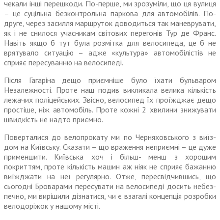
чекали інші перешкоди. По-перше, ми зрозуміли, що ця вулиця
– це суцільна безконтрольна паркова для автомобілів. По-
друге, через засилля маршру­ток доводиться так маневрувати,
як і не снилося учасникам світових перегонів Тур де Франс.
Навіть якщо б тут була розмітка для велосипеда, це б не
врятувало ситуацію – адже «культура» авто­мобілістів не
сприяє пересуванню на велосипеді.
Після Гагаріна дещо приємніше було їхати бульваром
Незалеж­ності. Проте наш подив викли­кала велика кількість
лежачих поліцейських. Звісно, велосипед їх проїжджає дещо
простіше, ніж автомобіль. Проте кожні 2 хвилини знижувати
швидкість не надто приємно.
Поверталися до велопрокату ми по Черняховського з виїз­
дом на Київську. Сказати – що враження неприємні – це дуже
применшити. Київська хоч і більш- менш з хорошим
покриттям, проте кількість машин аж ніяк не сприяє бажанню
виїжджати на неї регулярно. Отже, пересвідчившись, що
сьогодні Броварами пересувати на велосипеді досить небез­
печно, ми вирішили дізнатися, чи є взагалі концепція розробки
велодоріжок у нашому місті.