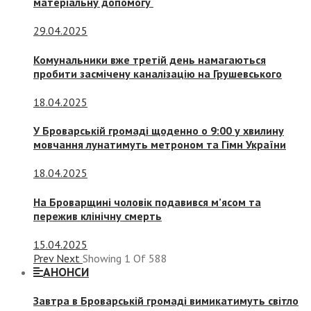
матеріальну допомогу
29.04.2025
Комунальники вже третій день намагаються
пробити засмічену каналізацію на Грушевського
18.04.2025
У Броварській громаді щоденно о 9:00 у хвилину
мовчання лунатимуть метроном та Гімн України
18.04.2025
На Броварщині чоловік подавився м’ясом та
пережив клінічну смерть
15.04.2025
Prev
Next
Showing
1
Of
588
АНОНСИ
Завтра в Броварській громаді вимикатимуть світло