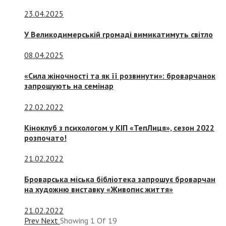
23.04.2025
У Великодимерській громаді вимикатимуть світло
08.04.2025
«Сила жіночності та як її розвинути»: броварчанок
запрошують на семінар
22.02.2022
Кіноклуб з психологом у КІП «ТепЛиця», сезон 2022
розпочато!
21.02.2022
Броварська міська бібліотека запрошує броварчан
на художню виставку «Живопис життя»
21.02.2022
Prev
Next
Showing
1
Of
19