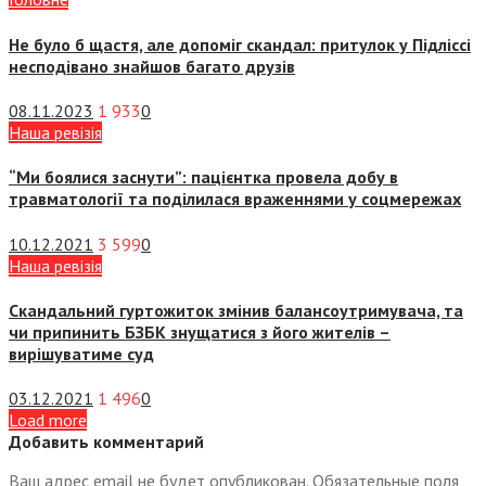
Не було б щастя, але допоміг скандал: притулок у Підліссі
несподівано знайшов багато друзів
08.11.2023
1 933
0
Наша ревізія
“Ми боялися заснути”: пацієнтка провела добу в
травматології та поділилася враженнями у соцмережах
10.12.2021
3 599
0
Наша ревізія
Скандальний гуртожиток змінив балансоутримувача, та
чи припинить БЗБК знущатися з його жителів –
вирішуватиме суд
03.12.2021
1 496
0
Load more
Добавить комментарий
Ваш адрес email не будет опубликован.
Обязательные поля