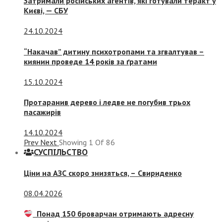
Затримали російських агентів, які готували теракт у
Києві, — СБУ
24.10.2024
“Накачав” дитину психотропами та згвалтував –
киянин проведе 14 років за ґратами
15.10.2024
Протаранив дерево і ледве не погубив трьох
пасажирів
14.10.2024
Prev
Next
Showing
1
Of
86
СУСПIЛЬСТВО
Ціни на АЗС скоро знизяться, –
Свириденко
08.04.2026
Понад 150 броварчан отримають адресну