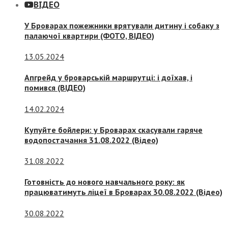
ВІДЕО
У Броварах пожежники врятували дитину і собаку з
палаючої квартири (ФОТО, ВІДЕО)
13.05.2024
Апгрейд у броварській маршрутці: і доїхав, і
помився (ВІДЕО)
14.02.2024
Купуйте бойлери: у Броварах скасували гаряче
водопостачання 31.08.2022 (Відео)
31.08.2022
Готовність до нового навчального року: як
працюватимуть ліцеї в Броварах 30.08.2022 (Відео)
30.08.2022