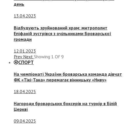
день
13.04.2023
Відбудують зруйнований храм: митрополит
Епіфаній зустрівся з очільниками Броварської
громади
12.01.2023
Prev
Next
Showing
1
Of
9
СПОРТ
На чемпіонаті України броварська команда дівчат
ФК «Тікі-Така» перемагає вінницьку «Ниву»
18.04.2025
Нагороди броварських боксерів на турнір в Білій
Церкві
09.04.2025