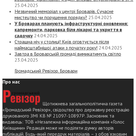
25.04.2025
Незвичний меморіал у центрі Броварів. Сучасне
мистецтво чи порушення порядку?
25.04.2025
У Броварах планують інфраструктурні оновлення:
капремонти, парковка біля лікарні та укриття в
садочку
24.04.2025
Страшна ніч у столиці! Київ оговтується після
наймасштабнішої атаки з початку року!
24.04.2025
Завтра в Броварській громаді вимикатимуть світло
23.04.2025
Громадський Ревізор. Бровари
Про нас
Щотижнева загальнополітична газета
«Громадський Ревізор», свідоцтво про державну реєстрацію
друкованого ЗМІ КВ № 21097-10897Р. Засновник та
видавець: ТОВ «Незалежна інформаційна компанія «Голос
Київщини» Редакція може не поділяти думку авторів
публікацій. Будь-який передрук матеріалів – з обов’язковим