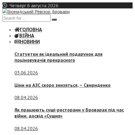
Skip
Четверг 6 августа 2026
to
content
ГОЛОВНА
ВІЙНА
НОВИНИ
Статуетки як ідеальний подарунок для
поціновувачів прекрасного
03.06.2026
Ціни на АЗС скоро знизяться, –
Свириденко
08.04.2026
Як працюють суші-ресторани у Броварах під час
війни: досвід «Сушия»
08.04.2026