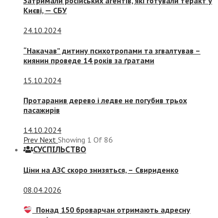
Затримали російських агентів, які готували теракт у
Києві, — СБУ
24.10.2024
“Накачав” дитину психотропами та згвалтував –
киянин проведе 14 років за ґратами
15.10.2024
Протаранив дерево і ледве не погубив трьох
пасажирів
14.10.2024
Prev
Next
Showing
1
Of
86
СУСПIЛЬСТВО
Ціни на АЗС скоро знизяться, –
Свириденко
08.04.2026
Понад 150 броварчан отримають адресну