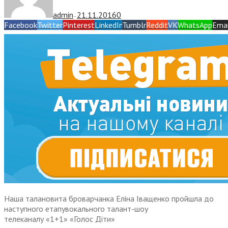
admin
21.11.2016
0
—
Facebook
Twitter
Pinterest
LinkedIn
Tumblr
Reddit
VK
WhatsApp
Emai
Н
аша талановита
броварчанка Еліна Іващенко пройшла до
наступного етапувокального талант-шоу
телеканалу «1+1» «Голос Діти»