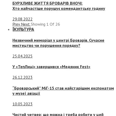
БУРХЛИВЕ ЖИТТЯ БРОВАРІВ ВНОЧІ:
Хто найчастіше порушує комендантську годину
29.08.2022
Prev
Next
Showing
1
Of
26
КУЛЬТУРА
Незвичний меморіал у центрі Броварів. Сучасне
мистецтво чи порушення порядку?
25.04.2025
У «ТепЛиці» завершився «Медяник Fest»
26.12.2023
“Броварський” МіГ-15 став найстарішим експонатом
у музеї авіації
10.05.2023
Чистий четвер: що можна і треба робити у цей