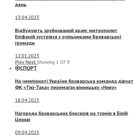
день
13.04.2023
Відбудують зруйнований храм: митрополит
Епіфаній зустрівся з очільниками Броварської
громади
12.01.2023
Prev
Next
Showing
1
Of
9
СПОРТ
На чемпіонаті України броварська команда дівчат
ФК «Тікі-Така» перемагає вінницьку «Ниву»
18.04.2025
Нагороди броварських боксерів на турнір в Білій
Церкві
09.04.2025