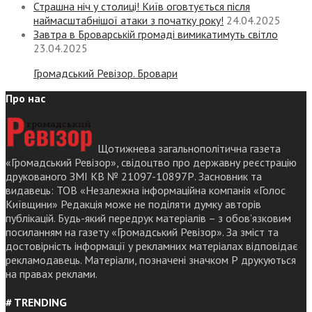
Страшна ніч у столиці! Київ оговтується після
наймасштабнішої атаки з початку року!
24.04.2025
Завтра в Броварській громаді вимикатимуть світло
23.04.2025
Громадський Ревізор. Бровари
Про нас
Щотижнева загальнополітична газета
«Громадський Ревізор», свідоцтво про державну реєстрацію
друкованого ЗМІ КВ № 21097-10897Р. Засновник та
видавець: ТОВ «Незалежна інформаційна компанія «Голос
Київщини» Редакція може не поділяти думку авторів
публікацій. Будь-який передрук матеріалів – з обов’язковим
посиланням на газету «Громадський Ревізор». За зміст та
достовірність інформації у рекламних матеріалах відповідає
рекламодавець. Матеріали, позначені значком Р друкуються
на правах реклами.
# TRENDING