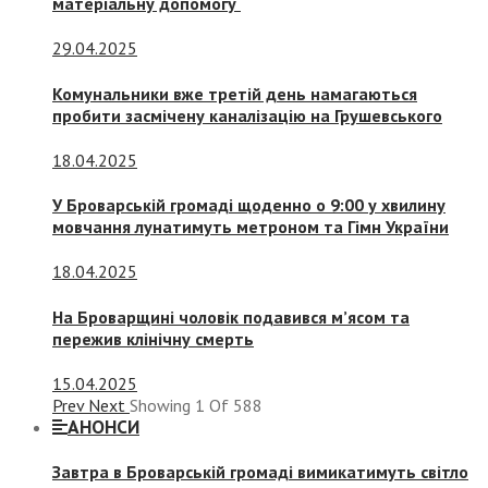
матеріальну допомогу
29.04.2025
Комунальники вже третій день намагаються
пробити засмічену каналізацію на Грушевського
18.04.2025
У Броварській громаді щоденно о 9:00 у хвилину
мовчання лунатимуть метроном та Гімн України
18.04.2025
На Броварщині чоловік подавився м’ясом та
пережив клінічну смерть
15.04.2025
Prev
Next
Showing
1
Of
588
АНОНСИ
Завтра в Броварській громаді вимикатимуть світло