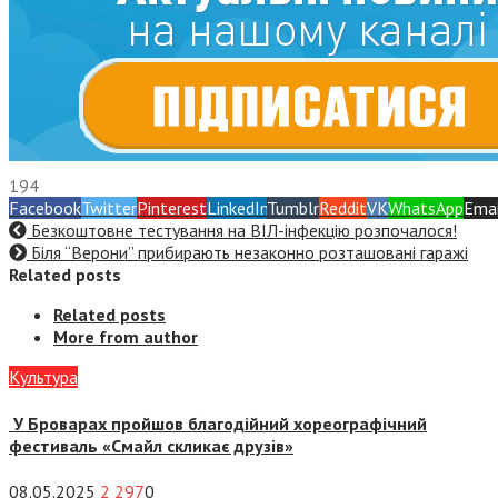
194
Facebook
Twitter
Pinterest
LinkedIn
Tumblr
Reddit
VK
WhatsApp
Emai
Безкоштовне тестування на ВІЛ-інфекцію розпочалося!
Біля “Верони” прибирають незаконно розташовані гаражі
Related posts
Related posts
More from author
Культура
У Броварах пройшов благодійний хореографічний
фестиваль «Смайл скликає друзів»
08.05.2025
2 297
0