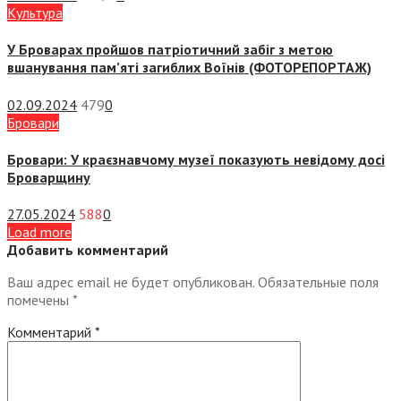
Культура
У Броварах пройшов патріотичний забіг з метою
вшанування пам’яті загиблих Воїнів (ФОТОРЕПОРТАЖ)
02.09.2024
479
0
Бровари
Бровари: У краєзнавчому музеї показують невідому досі
Броварщину
27.05.2024
588
0
Load more
Добавить комментарий
Ваш адрес email не будет опубликован.
Обязательные поля
помечены
*
Комментарий
*