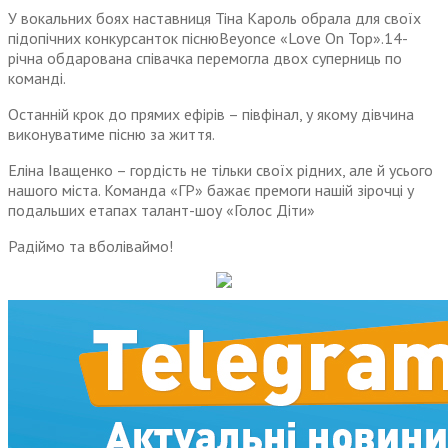
У вокальних боях наставниця Тіна Кароль обрала для своїх
підопічних конкурсанток піснюBeyoncе «Love On Top».14-
річна обдарована співачка перемогла двох суперниць по
команді.
Останній крок до прямих ефірів – півфінал, у якому дівчина
виконуватиме пісню за життя.
Еліна Іващенко – гордість не тільки своїх рідних, але й усього
нашого міста. Команда «ГР» бажає премоги нашій зірочці у
подальших етапах талант-шоу «Голос Діти»
Радіймо та вболіваймо!