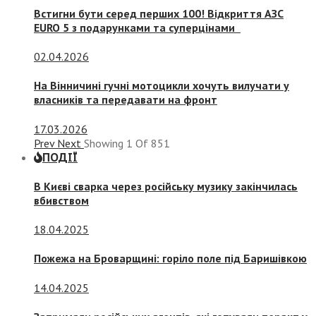
Встигни бути серед перших 100! Відкриття АЗС
EURO 5 з подарунками та суперцінами
02.04.2026
На Вінничині гучні мотоцикли хочуть вилучати у
власників та передавати на фронт
17.03.2026
Prev
Next
Showing
1
Of
851
ПОДІЇ
В Києві сварка через російську музику закінчилась
вбивством
18.04.2025
Пожежа на Броварщині: горіло поле під Баришівкою
14.04.2025