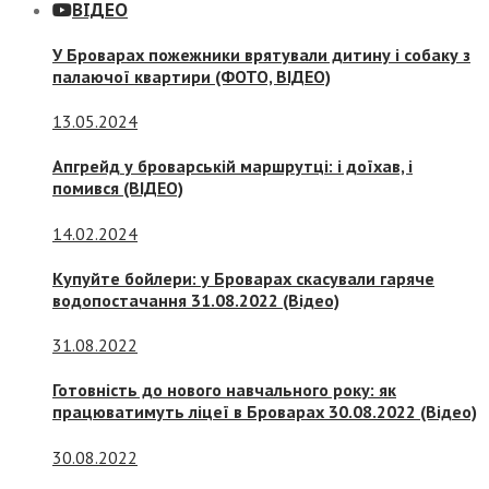
ВІДЕО
У Броварах пожежники врятували дитину і собаку з
палаючої квартири (ФОТО, ВІДЕО)
13.05.2024
Апгрейд у броварській маршрутці: і доїхав, і
помився (ВІДЕО)
14.02.2024
Купуйте бойлери: у Броварах скасували гаряче
водопостачання 31.08.2022 (Відео)
31.08.2022
Готовність до нового навчального року: як
працюватимуть ліцеї в Броварах 30.08.2022 (Відео)
30.08.2022