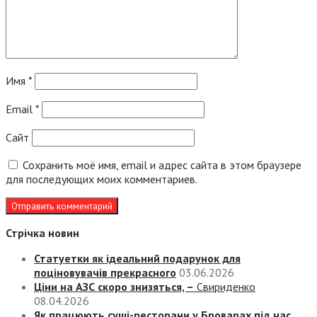
Имя
*
Email
*
Сайт
Сохранить моё имя, email и адрес сайта в этом браузере
для последующих моих комментариев.
Стрічка новин
Статуетки як ідеальний подарунок для
поціновувачів прекрасного
03.06.2026
Ціни на АЗС скоро знизяться, –
Свириденко
08.04.2026
Як працюють суші-ресторани у Броварах під час