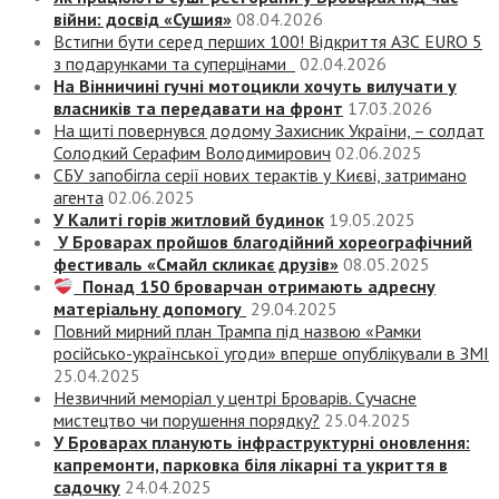
війни: досвід «Сушия»
08.04.2026
Встигни бути серед перших 100! Відкриття АЗС EURO 5
з подарунками та суперцінами
02.04.2026
На Вінничині гучні мотоцикли хочуть вилучати у
власників та передавати на фронт
17.03.2026
На щиті повернувся додому Захисник України, – солдат
Солодкий Серафим Володимирович
02.06.2025
СБУ запобігла серії нових терактів у Києві, затримано
агента
02.06.2025
У Калиті горів житловий будинок
19.05.2025
У Броварах пройшов благодійний хореографічний
фестиваль «Смайл скликає друзів»
08.05.2025
Понад 150 броварчан отримають адресну
матеріальну допомогу
29.04.2025
Повний мирний план Трампа під назвою «‎Рамки
російсько-української угоди» вперше опублікували в ЗМІ
25.04.2025
Незвичний меморіал у центрі Броварів. Сучасне
мистецтво чи порушення порядку?
25.04.2025
У Броварах планують інфраструктурні оновлення:
капремонти, парковка біля лікарні та укриття в
садочку
24.04.2025