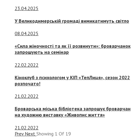
23.04.2025
У Великодимерській громаді вимикатимуть світло
08.04.2025
«Сила жіночності та як її розвинути»: броварчанок
запрошують на семінар
22.02.2022
Кіноклуб з психологом у КІП «ТепЛиця», сезон 2022
розпочато!
21.02.2022
Броварська міська бібліотека запрошує броварчан
на художню виставку «Живопис життя»
21.02.2022
Prev
Next
Showing
1
Of
19