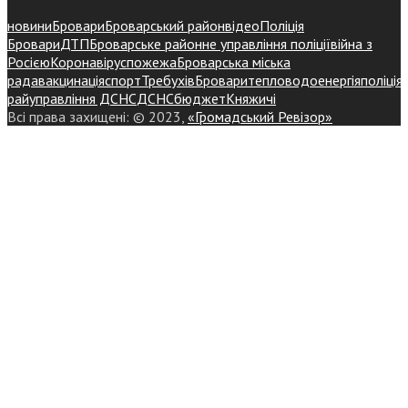
новини
Бровари
Броварський район
відео
Поліція
Бровари
ДТП
Броварське районне управління поліції
війна з
Росією
Коронавірус
пожежа
Броварська міська
рада
вакцинація
спорт
Требухів
Броваритепловодоенергія
поліція
райуправління ДСНС
ДСНС
бюджет
Княжичі
Всі права захищені: © 2023,
«Громадський Ревізор»