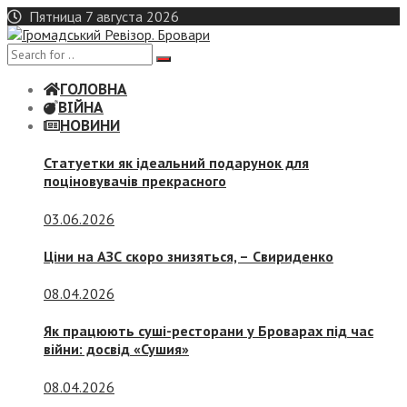
Skip
Пятница 7 августа 2026
to
content
ГОЛОВНА
ВІЙНА
НОВИНИ
Статуетки як ідеальний подарунок для
поціновувачів прекрасного
03.06.2026
Ціни на АЗС скоро знизяться, –
Свириденко
08.04.2026
Як працюють суші-ресторани у Броварах під час
війни: досвід «Сушия»
08.04.2026