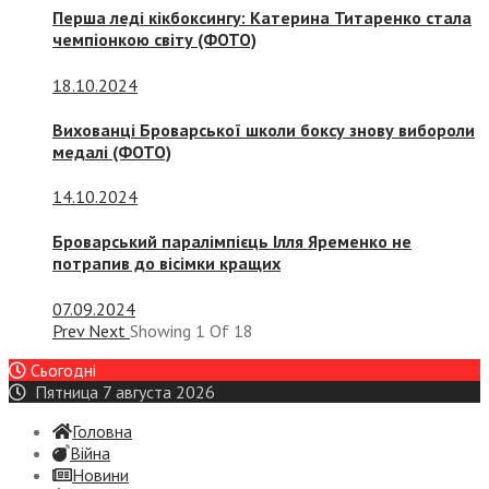
Перша леді кікбоксингу: Катерина Титаренко стала
чемпіонкою світу (ФОТО)
18.10.2024
Вихованці Броварської школи боксу знову вибороли
медалі (ФОТО)
14.10.2024
Броварський паралімпієць Ілля Яременко не
потрапив до вісімки кращих
07.09.2024
Prev
Next
Showing
1
Of
18
Сьогодні
Пятница 7 августа 2026
Головна
Війна
Новини