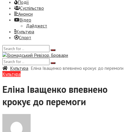
Події
Суспiльство
Анонси
Відео
Дайджест
Культура
Спорт
Культура
Еліна Іващенко впевнено крокує до перемоги
Культура
Еліна Іващенко впевнено
крокує до перемоги