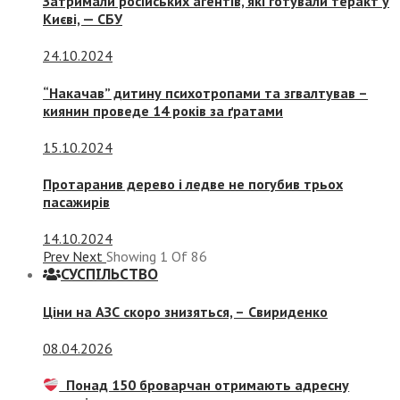
Затримали російських агентів, які готували теракт у
Києві, — СБУ
24.10.2024
“Накачав” дитину психотропами та згвалтував –
киянин проведе 14 років за ґратами
15.10.2024
Протаранив дерево і ледве не погубив трьох
пасажирів
14.10.2024
Prev
Next
Showing
1
Of
86
СУСПIЛЬСТВО
Ціни на АЗС скоро знизяться, –
Свириденко
08.04.2026
Понад 150 броварчан отримають адресну