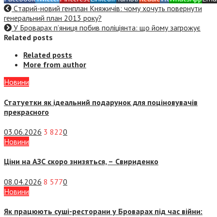
Cтарий-новий генплан Княжичів: чому хочуть повернути
генеральний план 2013 року?
У Броварах п’яниця побив поліціянта: що йому загрожує
Related posts
Related posts
More from author
Новини
Статуетки як ідеальний подарунок для поціновувачів
прекрасного
03.06.2026
3 822
0
Новини
Ціни на АЗС скоро знизяться, –
Свириденко
08.04.2026
8 577
0
Новини
Як працюють суші-ресторани у Броварах під час війни: