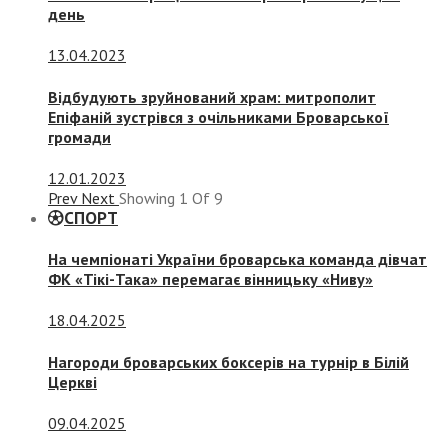
день
13.04.2023
Відбудують зруйнований храм: митрополит
Епіфаній зустрівся з очільниками Броварської
громади
12.01.2023
Prev
Next
Showing
1
Of
9
СПОРТ
На чемпіонаті України броварська команда дівчат
ФК «Тікі-Така» перемагає вінницьку «Ниву»
18.04.2025
Нагороди броварських боксерів на турнір в Білій
Церкві
09.04.2025