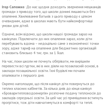
Ігор Сапожко
: До нас щодня доходять звернення мешканців
громади з приводу того, що школи донині лишаються без
опалення. Хвилювання батьків з цього приводу є цілком
очевидним, адже в школах мають бути найкомфортніші
умови для дітей.
Одначе, всім відомо, що школи нашої громади зараз на
канікулах. Підключати до них опалення зараз, коли діти
перебувають вдома – недоцільно саме з економічної точки
зору, адже тариф на опалення для бюджетних організацій
становить близько 4 тис. грн. за 1 Гкал.
На час, поки школи не почнуть обігрівати, ми вирішили
перевести всі гуртки, які в них діяли на позакласній основі, в
заклади позашкільної освіти. Їхні будівлі ми почали
опалювати з першого дня.
Окремо наголошую, що після канікул діти повернуться до
теплих класних кабінетів. За кілька днів до кінця канікул
«Броваритепловодоенергія» розпочне подачу теплоносія до
закладів середньої освіти. За цей час усі приміщення встигнуть
прогрітися, тож діти навчатимуться в комфорті та теплі.