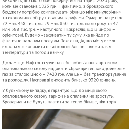
Виходить, що місто має повернутися на тариф 2020 року,
коли він становив 1823 грн. І фактично, з броварського
бюджету потрібно компенсувати різницю між минулорічним
та економічно-обґрунтованим тарифами. Сумарно на це піде
72 млн. 438 тис. грн.: 29 млн. 850 тис. грн. цього року та 42
млн. 588 тис. грн. – наступного. Підкреслю, що ці цифри –
орієнтовні. Будемо «закривати» ту суму, яка вийде по
фактично наданим послугам. Тож є надія, що місту все ж
вдасться зекономити певні кошти. Але це залежить від
температури та погоди взимку.
Додам, що Нафтогаз узяв на себе зобов’язання протягом
опалювального сезону надавати «Броваритепловодоенергії»
газ за сталою ціною – 7420 грн. Але це – без транспортування
та розподілу. Насправді виходить близько 9320 гривень.
У будь-якому випадку, я гарантую, що до кінця цього
опалювального сезону тарифи на опалення не зростуть.
Броварчани не будуть платити за тепло більше, ніж торік!