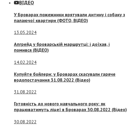
ВІДЕО
У Броварах пожежники врятували дитину і собаку з
палаючої квартири (ФОТО, ВІДЕО)
13.05.2024
Апгрейд у броварській маршрутці: і доїхав, і
помився (ВІДЕО)
14.02.2024
Купуйте бойлери: у Броварах скасували гаряче
водопостачання 31.08.2022 (Відео)
31.08.2022
Готовність до нового навчального року: як
працюватимуть ліцеї в Броварах 30.08.2022 (Відео)
30.08.2022