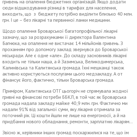
гривень на опалення бюджетних організацій. Якщо додати
сюди відшкодування різниці в тарифах для населення,
виходить, що з бюджету потрібно виділити близько 40 млн.
грн. І це – без лікарні та первинної ланки медицини.
Щодо опалення Броварської багатопрофільної лікарні
зазначу, що за розрахунками її директора Валентина
Багнюка, на опалення не вистачає 14 мільйонів гривень. З
проханням про допомогу заклад звернувся до Броварської
міськради. Але є одне «але». До складу засновників лікарні
входить не тільки наша, а й Зазимська, Великодимерська,
Калинівська та Калитянська громада. Їхні мешканці також
активно користуються послугами цього медзакладу. А от
фінансує його, фактично, тільки Броварська громада.
Приміром, Калитянська ОТГ цьогоріч не спрямувала жодної
гривні на фінансові потреби ББКЛ, в той час як Броварська
громада надала закладу майже 40,9 млн. грн. Фактично ми
надали 91% від загальної суми, яку лікарня отримала за
поточний рік. Ці кошти йшли не лише на енергоносії, а й на
придбання нового обладнання, ремонти, зарплатню лікарям…
Звісно ж, керівники інших громад поскаржилися на те, що їм