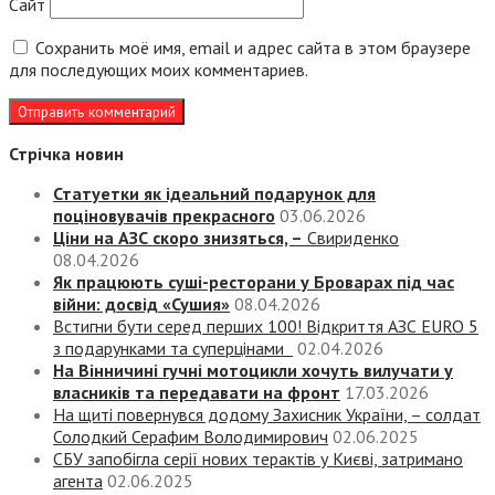
Сайт
Сохранить моё имя, email и адрес сайта в этом браузере
для последующих моих комментариев.
Стрічка новин
Статуетки як ідеальний подарунок для
поціновувачів прекрасного
03.06.2026
Ціни на АЗС скоро знизяться, –
Свириденко
08.04.2026
Як працюють суші-ресторани у Броварах під час
війни: досвід «Сушия»
08.04.2026
Встигни бути серед перших 100! Відкриття АЗС EURO 5
з подарунками та суперцінами
02.04.2026
На Вінничині гучні мотоцикли хочуть вилучати у
власників та передавати на фронт
17.03.2026
На щиті повернувся додому Захисник України, – солдат
Солодкий Серафим Володимирович
02.06.2025
СБУ запобігла серії нових терактів у Києві, затримано
агента
02.06.2025