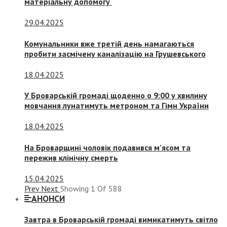
матеріальну допомогу
29.04.2025
Комунальники вже третій день намагаються
пробити засмічену каналізацію на Грушевського
18.04.2025
У Броварській громаді щоденно о 9:00 у хвилину
мовчання лунатимуть метроном та Гімн України
18.04.2025
На Броварщині чоловік подавився м’ясом та
пережив клінічну смерть
15.04.2025
Prev
Next
Showing
1
Of
588
АНОНСИ
Завтра в Броварській громаді вимикатимуть світло