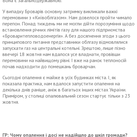
Вона є загальнодержавною.
У випадку Броварів основну затримку викликали важкі
перемовини з «Київоблгазом». Нам довелося пройти чимало
перепон. Понад тиждень ми не могли дійти порозуміння щодо
встановлення річних лімітів газу для нашого підприємства
«Броваритепловодоенергія». А без досягнення згоди з цього
принципового питання представники облгазу відмовлялися
запускати газ на центральні котельні. Зрештою, лише пізно
ввечері 18 жовтня нам вдалося усе владнати, провівши
перемовини на найвищому рівні. І вже на ранок теплоносій
почав надходити до помешкань броварчан.
Сьогодні опалення є майже в усіх будинках міста. І, як
показала практика, нам вдалося запустити опалення на
декілька днів раніше, аніж в багатьох інших містах України.
Приміром, у столиці опалювальний сезон стартує тільки з 23
жовтня.
ГР: Чому опалення і досі не надійшло до шкіл громади?