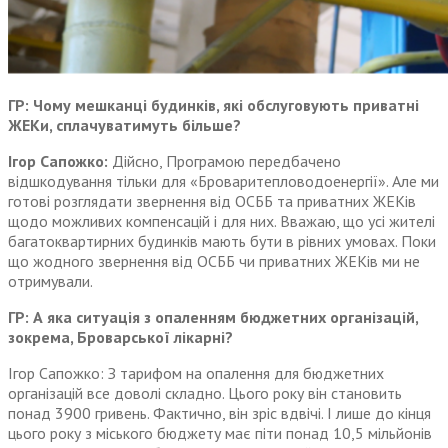
ГР: Чому мешканці будинків, які обслуговують приватні
ЖЕКи, сплачуватимуть більше?
Ігор Сапожко:
Дійсно, Програмою передбачено
відшкодування тільки для «Броваритепловодоенергії». Але ми
готові розглядати звернення від ОСББ та приватних ЖЕКів
щодо можливих компенсацій і для них. Вважаю, що усі жителі
багатоквартирних будинків мають бути в рівних умовах. Поки
що жодного звернення від ОСББ чи приватних ЖЕКів ми не
отримували.
ГР: А яка ситуація з опаленням бюджетних організацій,
зокрема, Броварської лікарні?
Ігор Сапожко: З тарифом на опалення для бюджетних
організацій все доволі складно. Цього року він становить
понад 3900 гривень. Фактично, він зріс вдвічі. І лише до кінця
цього року з міського бюджету має піти понад 10,5 мільйонів