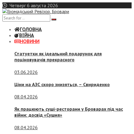
Skip
Четверг 6 августа 2026
to
content
ГОЛОВНА
ВІЙНА
НОВИНИ
Статуетки як ідеальний подарунок для
поціновувачів прекрасного
03.06.2026
Ціни на АЗС скоро знизяться, –
Свириденко
08.04.2026
Як працюють суші-ресторани у Броварах під час
війни: досвід «Сушия»
08.04.2026