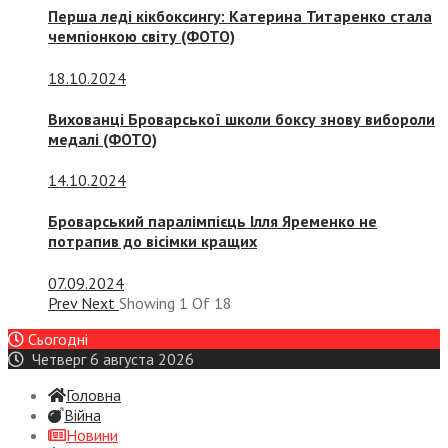
Перша леді кікбоксингу: Катерина Титаренко стала
чемпіонкою світу (ФОТО)
18.10.2024
Вихованці Броварської школи боксу знову вибороли
медалі (ФОТО)
14.10.2024
Броварський паралімпієць Ілля Яременко не
потрапив до вісімки кращих
07.09.2024
Prev
Next
Showing
1
Of
18
Сьогодні
Четверг 6 августа 2026
Головна
Війна
Новини