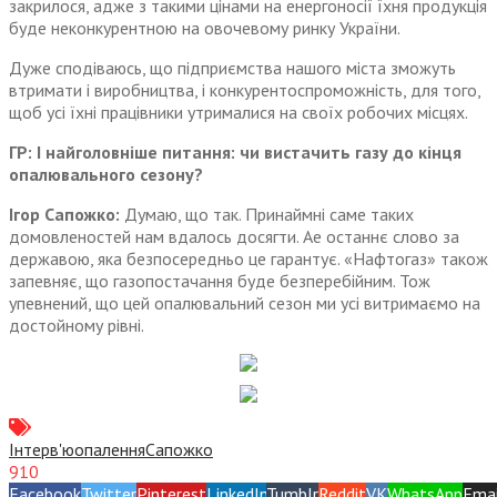
закрилося, адже з такими цінами на енергоносії їхня продукція
буде неконкурентною на овочевому ринку України.
Дуже сподіваюсь, що підприємства нашого міста зможуть
втримати і виробництва, і конкурентоспроможність, для того,
щоб усі їхні працівники утрималися на своїх робочих місцях.
ГР: І найголовніше питання: чи вистачить газу до кінця
опалювального сезону?
Ігор Сапожко:
Думаю, що так. Принаймні саме таких
домовленостей нам вдалось досягти. Ае останнє слово за
державою, яка безпосередньо це гарантує. «Нафтогаз» також
запевняє, що газопостачання буде безперебійним. Тож
упевнений, що цей опалювальний сезон ми усі витримаємо на
достойному рівні.
Інтерв'ю
опалення
Сапожко
910
Facebook
Twitter
Pinterest
LinkedIn
Tumblr
Reddit
VK
WhatsApp
Emai