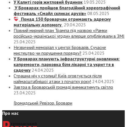
У Калиті горів житловий будинок
19.05.2025
У Броварах пройшов благодійний хореографічний
фестиваль «Смайл скликає друзів»
08.05.2025
Понад 150 броварчан отримають адресну
матеріальну допомогу
29.04.2025
Повний мирний план Трампа під назвою «‎Рамки
російсько-української угоди» вперше опублікували в ЗМІ
25.04.2025
Незвичний меморіал у центрі Броварів. Сучасне
мистецтво чи порушення порядку?
25.04.2025
У Броварах планують інфраструктурні оновлення:
капремонти, парковка біля лікарні та укриття в
садочку
24.04.2025
Страшна ніч у столиці! Київ оговтується після
наймасштабнішої атаки з початку року!
24.04.2025
Завтра в Броварській громаді вимикатимуть світло
23.04.2025
Громадський Ревізор. Бровари
Про нас