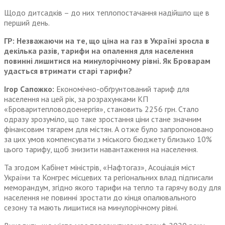
Щодо дитсадків – до них теплопостачання надійшло ще в
перший день.
ГР: Незважаючи на те, що ціна на газ в Україні зросла в
декілька разів, тарифи на опалення для населення
повинні лишитися на минулорічному рівні. Як Броварам
удасться втримати старі тарифи?
Ігор Сапожко:
Економічно-обґрунтований тариф для
населення на цей рік, за розрахунками КП
«Броваритепловодоенергія», становить 2256 грн. Стало
одразу зрозуміло, що таке зростання ціни стане значним
фінансовим тягарем для містян. А отже було запропоновано
за цих умов компенсувати з міського бюджету близько 10%
цього тарифу, щоб знизити навантаження на населення.
Та згодом Кабінет міністрів, «Нафтогаз», Асоціація міст
України та Конгрес місцевих та регіональних влад підписали
меморандум, згідно якого тарифи на тепло та гарячу воду для
населення не повинні зростати до кінця опалювального
сезону та мають лишитися на минулорічному рівні.