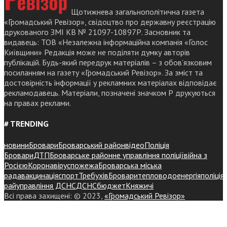
Щотижнева загальнополітична газета
«Громадський Ревізор», свідоцтво про державну реєстрацію
друкованого ЗМІ КВ № 21097-10897Р. Засновник та
видавець: ТОВ «Незалежна інформаційна компанія «Голос
Київщини» Редакція може не поділяти думку авторів
публікацій. Будь-який передрук матеріалів – з обов’язковим
посиланням на газету «Громадський Ревізор». За зміст та
достовірність інформації у рекламних матеріалах відповідає
рекламодавець. Матеріали, позначені значком Р друкуються
на правах реклами.
# TRENDING
новини
Бровари
Броварський район
відео
Поліція
Бровари
ДТП
Броварське районне управління поліції
війна з
Росією
Коронавірус
пожежа
Броварська міська
рада
вакцинація
спорт
Требухів
Броваритепловодоенергія
поліція
райуправління ДСНС
ДСНС
бюджет
Княжичі
Всі права захищені: © 2023,
«Громадський Ревізор»