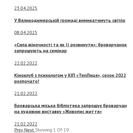
23.04.2025
У Великодимерській громаді вимикатимуть світло
08.04.2025
«Сила жіночності та як її розвинути»: броварчанок
запрошують на семінар
22.02.2022
Кіноклуб з психологом у КІП «ТепЛиця», сезон 2022
розпочато!
21.02.2022
Броварська міська бібліотека запрошує броварчан
на художню виставку «Живопис життя»
21.02.2022
Prev
Next
Showing
1
Of
19