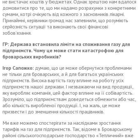
не вистачає коштів у бюджетах. Однак зрештою нам вдалося
домовитися про те, що ми надамо розрахунки з конкретними
сумами, котрі очікують від кожного з засновників лікарні.
Принаймні, керівники громад нас запевнили, що розуміють
серйозність ситуації та виконають свої фінансові
зобов’язання.
ГР: Держава встановила ліміти на споживання газу для
підприємств. Чому це може стати катастрофою для
броварських виробників?
Ігор Сапожко:
думаю, що це може обернутися проблемами
не тільки для броварських, а й для багатьох українських
підприємств. Висока вартість газу вплине на роботу усіх
підприємств нашої держави. І незважаючи на вид продукції,
яку виробляє компанія, цей фактор вплине на її собівартість.
Зрозуміло, що підприємствам доведеться обмежити або час,
або кількість виробленої продукції. І, на жаль, це може
призвести і до зменшення кількості працівників.
Ми вже можемо спостерігати за наслідками зростання
тарифів на газ для підприємств. Так, відоме в Броварському
районі сільськогосподарське господарство «Тепличний» вже