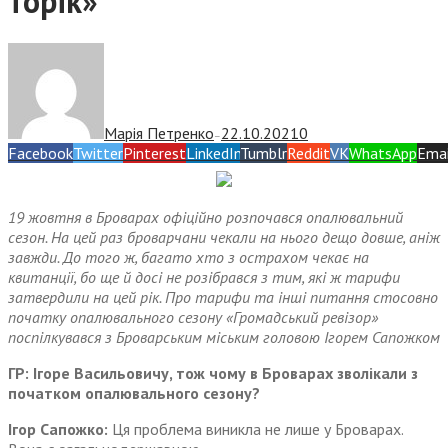
торік»
Марія Петренко
22.10.2021
0
—
Facebook
Twitter
Pinterest
LinkedIn
Tumblr
Reddit
VK
WhatsApp
Emai
19 жовтня в Броварах офіційно розпочався опалювальний
сезон. На цей раз броварчани чекали на нього дещо довше, аніж
завжди. До того ж, багато хто з острахом чекає на
квитанції, бо ще й досі не розібрався з тим, які ж тарифи
затвердили на цей рік. Про тарифи та інші питання стосовно
початку опалювального сезону «Громадський ревізор»
поспілкувався з Броварським міським головою Ігорем Сапожком
ГР: Ігоре Васильовичу, тож чому в Броварах зволікали з
початком опалювального сезону?
Ігор Сапожко:
Ця проблема виникла не лише у Броварах.