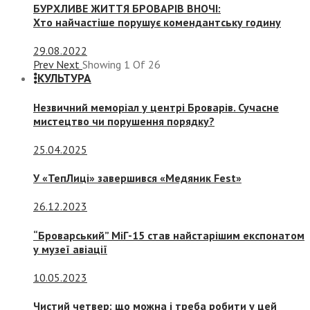
БУРХЛИВЕ ЖИТТЯ БРОВАРІВ ВНОЧІ:
Хто найчастіше порушує комендантську годину
29.08.2022
Prev
Next
Showing
1
Of
26
КУЛЬТУРА
Незвичний меморіал у центрі Броварів. Сучасне
мистецтво чи порушення порядку?
25.04.2025
У «ТепЛиці» завершився «Медяник Fest»
26.12.2023
“Броварський” МіГ-15 став найстарішим експонатом
у музеї авіації
10.05.2023
Чистий четвер: що можна і треба робити у цей