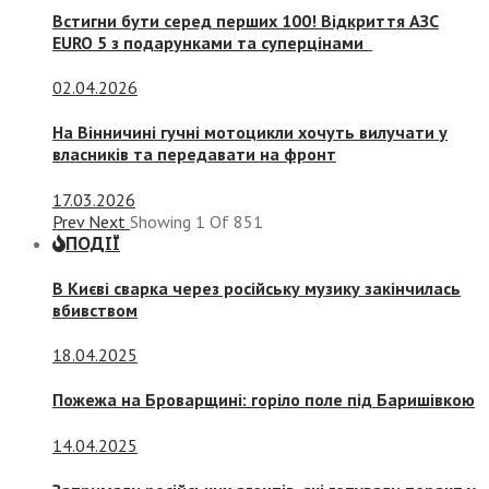
Встигни бути серед перших 100! Відкриття АЗС
EURO 5 з подарунками та суперцінами
02.04.2026
На Вінничині гучні мотоцикли хочуть вилучати у
власників та передавати на фронт
17.03.2026
Prev
Next
Showing
1
Of
851
ПОДІЇ
В Києві сварка через російську музику закінчилась
вбивством
18.04.2025
Пожежа на Броварщині: горіло поле під Баришівкою
14.04.2025