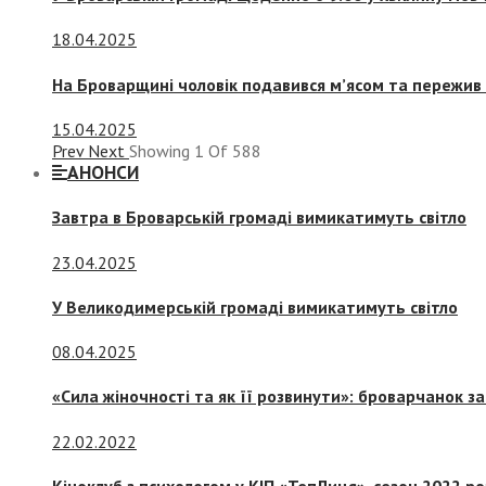
18.04.2025
На Броварщині чоловік подавився м’ясом та пережив 
15.04.2025
Prev
Next
Showing
1
Of
588
АНОНСИ
Завтра в Броварській громаді вимикатимуть світло
23.04.2025
У Великодимерській громаді вимикатимуть світло
08.04.2025
«Сила жіночності та як її розвинути»: броварчанок 
22.02.2022
Кіноклуб з психологом у КІП «ТепЛиця», сезон 2022 р