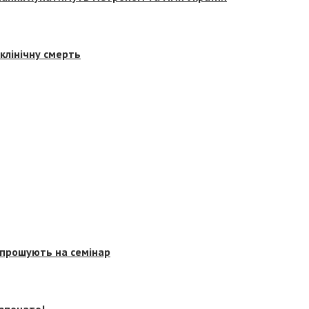
клінічну смерть
запрошують на семінар
озпочато!