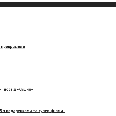
в прекрасного
и: досвід «Сушия»
 5 з подарунками та суперцінами