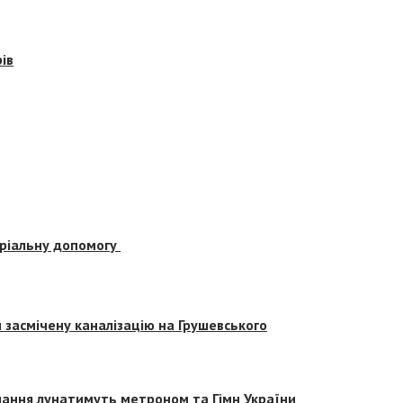
ів
еріальну допомогу
засмічену каналізацію на Грушевського
вчання лунатимуть метроном та Гімн України