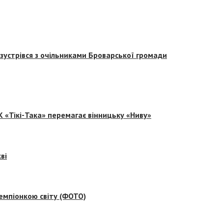
зустрівся з очільниками Броварської громади
 «Тікі-Така» перемагає вінницьку «Ниву»
ві
емпіонкою світу (ФОТО)