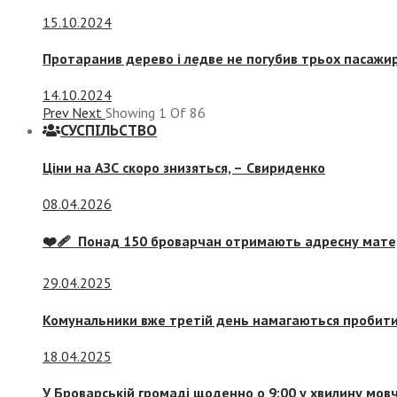
15.10.2024
Протаранив дерево і ледве не погубив трьох пасажир
14.10.2024
Prev
Next
Showing
1
Of
86
СУСПIЛЬСТВО
Ціни на АЗС скоро знизяться, –
Свириденко
08.04.2026
❤️‍🩹 Понад 150 броварчан отримають адресну мат
29.04.2025
Комунальники вже третій день намагаються пробити 
18.04.2025
У Броварській громаді щоденно о 9:00 у хвилину мо