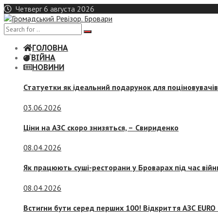
Skip
Четверг 6 августа 2026
to
content
ГОЛОВНА
ВІЙНА
НОВИНИ
Статуетки як ідеальний подарунок для поціновувачі
03.06.2026
Ціни на АЗС скоро знизяться, –
Свириденко
08.04.2026
Як працюють суші-ресторани у Броварах під час війн
08.04.2026
Встигни бути серед перших 100! Відкриття АЗС EURO