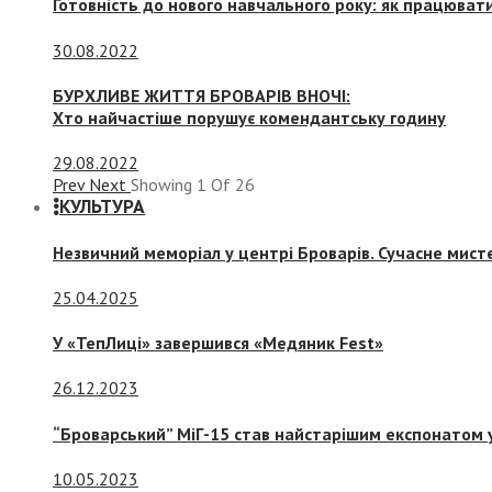
Готовність до нового навчального року: як працювати
30.08.2022
БУРХЛИВЕ ЖИТТЯ БРОВАРІВ ВНОЧІ:
Хто найчастіше порушує комендантську годину
29.08.2022
Prev
Next
Showing
1
Of
26
КУЛЬТУРА
Незвичний меморіал у центрі Броварів. Сучасне мис
25.04.2025
У «ТепЛиці» завершився «Медяник Fest»
26.12.2023
“Броварський” МіГ-15 став найстарішим експонатом у
10.05.2023