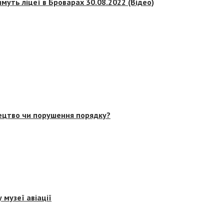
муть ліцеї в Броварах 30.08.2022 (Відео)
тецтво чи порушення порядку?
 музеї авіації