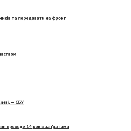
сників та передавати на фронт
бивством
иєві, — СБУ
ин проведе 14 років за ґратами