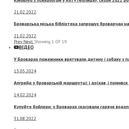
21.02.2022
Броварська міська бібліотека запрошує броварчан 
21.02.2022
Prev
Next
Showing
1
Of
19
ВІДЕО
У Броварах пожежники врятували дитину і собаку з 
13.05.2024
Апгрейд у броварській маршрутці: і доїхав, і помився
14.02.2024
Купуйте бойлери: у Броварах скасували гаряче водоп
31.08.2022