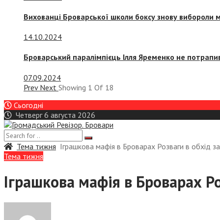
Вихованці Броварської школи боксу знову вибороли 
14.10.2024
Броварський паралімпієць Ілля Яременко не потрапив
07.09.2024
Prev
Next
Showing
1
Of
18
Сьогодні
Четверг 6 августа 2026
Тема тижня
Іграшкова мафія в Броварах Розваги в обхід з
Тема тижня
Іграшкова мафія в Броварах Ро