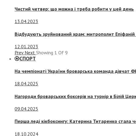
Чистий четвер: що можна і треба робити у цей день
13.04.2023
Відбудують зруйнований храм: митрополит Епіфаній 
12.01.2023
Prev
Next
Showing
1
Of
9
СПОРТ
На чемпіонаті України броварська команда дівчат ФК
18.04.2025
Нагороди броварських боксерів на турнір в Білій Церк
09.04.2025
Перша леді кікбоксингу: Катерина Титаренко стала ч
18.10.2024