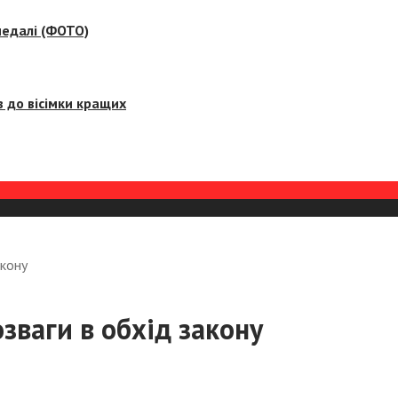
медалі (ФОТО)
 до вісімки кращих
акону
зваги в обхід закону