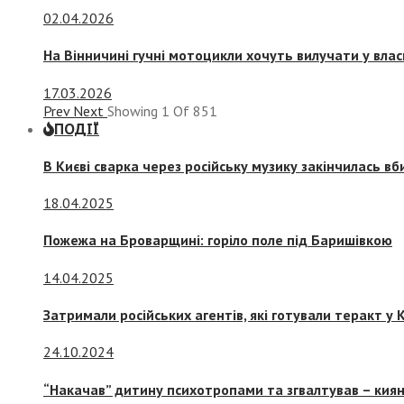
02.04.2026
На Вінничині гучні мотоцикли хочуть вилучати у вла
17.03.2026
Prev
Next
Showing
1
Of
851
ПОДІЇ
В Києві сварка через російську музику закінчилась в
18.04.2025
Пожежа на Броварщині: горіло поле під Баришівкою
14.04.2025
Затримали російських агентів, які готували теракт у К
24.10.2024
“Накачав” дитину психотропами та згвалтував – киян