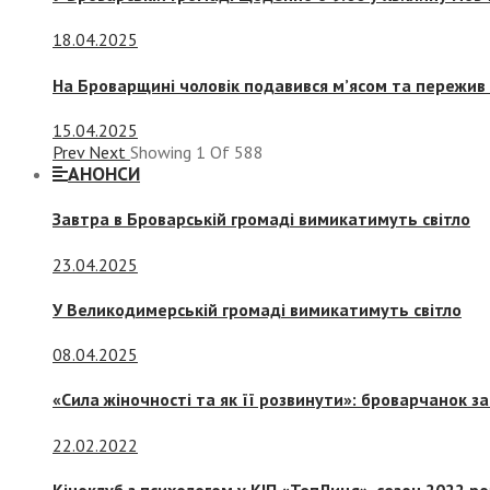
18.04.2025
На Броварщині чоловік подавився м’ясом та пережив 
15.04.2025
Prev
Next
Showing
1
Of
588
АНОНСИ
Завтра в Броварській громаді вимикатимуть світло
23.04.2025
У Великодимерській громаді вимикатимуть світло
08.04.2025
«Сила жіночності та як її розвинути»: броварчанок 
22.02.2022
Кіноклуб з психологом у КІП «ТепЛиця», сезон 2022 р