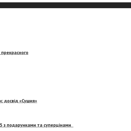
в прекрасного
и: досвід «Сушия»
 5 з подарунками та суперцінами