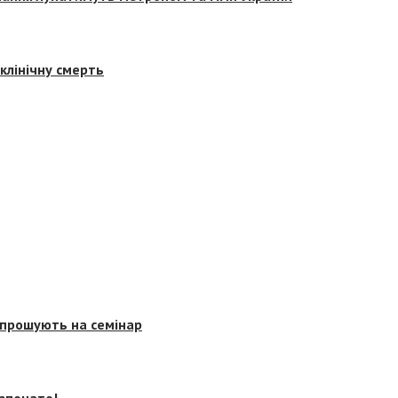
клінічну смерть
запрошують на семінар
озпочато!