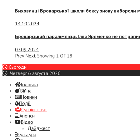
Вихованці Броварської школи боксу знову вибороли 
14.10.2024
Броварський паралімпієць Ілля Яременко не потрапив
07.09.2024
Prev
Next
Showing
1
Of
18
Сьогодні
Четверг 6 августа 2026
Головна
Війна
Новини
Події
Суспiльство
Анонси
Відео
Дайджест
Культура