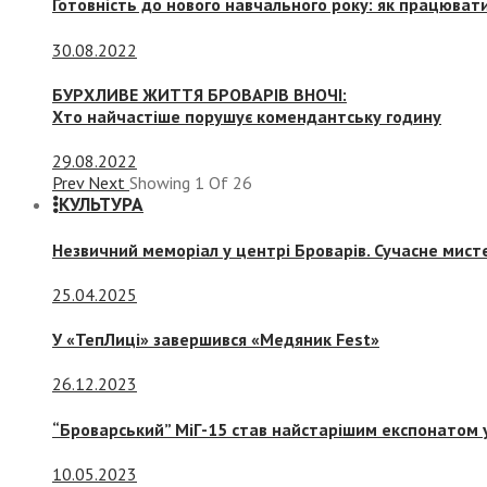
Готовність до нового навчального року: як працювати
30.08.2022
БУРХЛИВЕ ЖИТТЯ БРОВАРІВ ВНОЧІ:
Хто найчастіше порушує комендантську годину
29.08.2022
Prev
Next
Showing
1
Of
26
КУЛЬТУРА
Незвичний меморіал у центрі Броварів. Сучасне мис
25.04.2025
У «ТепЛиці» завершився «Медяник Fest»
26.12.2023
“Броварський” МіГ-15 став найстарішим експонатом у
10.05.2023