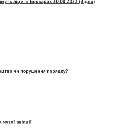
муть ліцеї в Броварах 30.08.2022 (Відео)
тецтво чи порушення порядку?
 музеї авіації