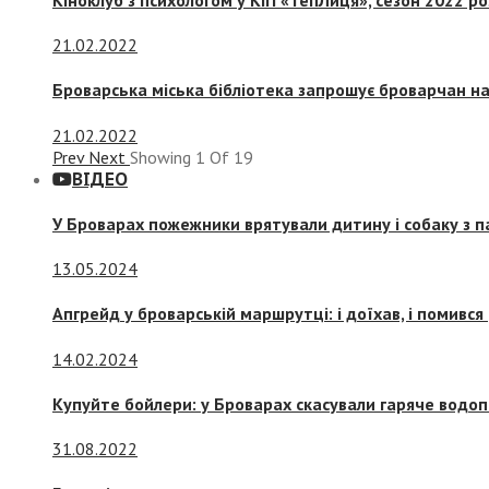
21.02.2022
Броварська міська бібліотека запрошує броварчан 
21.02.2022
Prev
Next
Showing
1
Of
19
ВІДЕО
У Броварах пожежники врятували дитину і собаку з 
13.05.2024
Апгрейд у броварській маршрутці: і доїхав, і помився
14.02.2024
Купуйте бойлери: у Броварах скасували гаряче водоп
31.08.2022