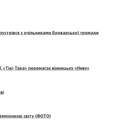
зустрівся з очільниками Броварської громади
 «Тікі-Така» перемагає вінницьку «Ниву»
ві
емпіонкою світу (ФОТО)