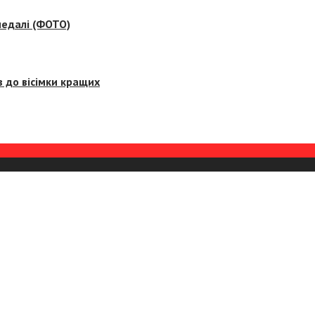
медалі (ФОТО)
 до вісімки кращих