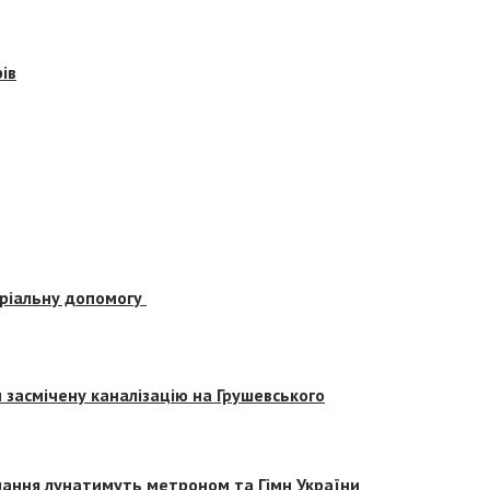
ів
еріальну допомогу
засмічену каналізацію на Грушевського
вчання лунатимуть метроном та Гімн України