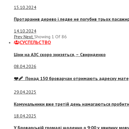
15.10.2024
Протаранив дерево і ледве не погубив трьох пасажир
14.10.2024
Prev
Next
Showing
1
Of
86
СУСПIЛЬСТВО
Ціни на АЗС скоро знизяться, –
Свириденко
08.04.2026
❤️‍🩹 Понад 150 броварчан отримають адресну мат
29.04.2025
Комунальники вже третій день намагаються пробити 
18.04.2025
У Броварській громаді щоденно о 9:00 у хвилину мо