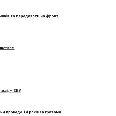
сників та передавати на фронт
бивством
иєві, — СБУ
ин проведе 14 років за ґратами