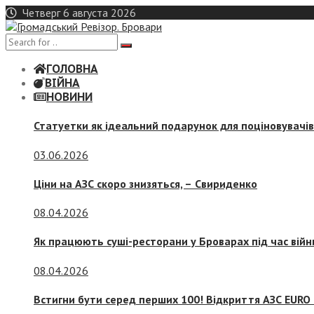
Skip
Четверг 6 августа 2026
to
content
ГОЛОВНА
ВІЙНА
НОВИНИ
Статуетки як ідеальний подарунок для поціновувачі
03.06.2026
Ціни на АЗС скоро знизяться, –
Свириденко
08.04.2026
Як працюють суші-ресторани у Броварах під час війн
08.04.2026
Встигни бути серед перших 100! Відкриття АЗС EURO