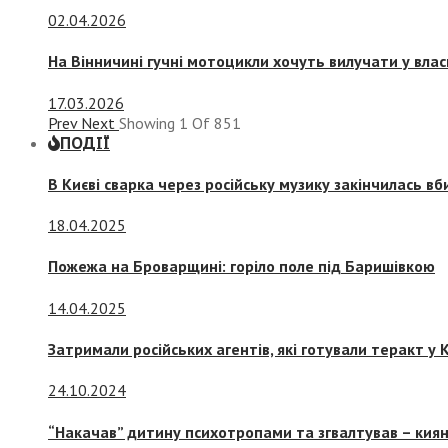
02.04.2026
На Вінничині гучні мотоцикли хочуть вилучати у вла
17.03.2026
Prev
Next
Showing
1
Of
851
ПОДІЇ
В Києві сварка через російську музику закінчилась в
18.04.2025
Пожежа на Броварщині: горіло поле під Баришівкою
14.04.2025
Затримали російських агентів, які готували теракт у К
24.10.2024
“Накачав” дитину психотропами та згвалтував – киян