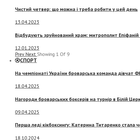
Чистий четвер: що можна і треба робити у цей день
13.04.2023
Відбудують зруйнований храм: митрополит Епіфаній 
12.01.2023
Prev
Next
Showing
1
Of
9
СПОРТ
На чемпіонаті України броварська команда дівчат ФК
18.04.2025
Нагороди броварських боксерів на турнір в Білій Церк
09.04.2025
Перша леді кікбоксингу: Катерина Титаренко стала ч
18.10.2024