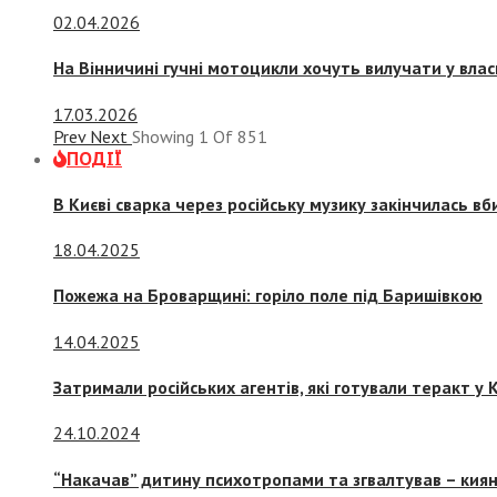
02.04.2026
На Вінничині гучні мотоцикли хочуть вилучати у вла
17.03.2026
Prev
Next
Showing
1
Of
851
ПОДІЇ
В Києві сварка через російську музику закінчилась в
18.04.2025
Пожежа на Броварщині: горіло поле під Баришівкою
14.04.2025
Затримали російських агентів, які готували теракт у К
24.10.2024
“Накачав” дитину психотропами та згвалтував – киян