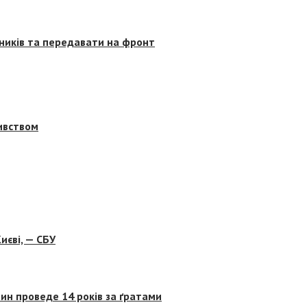
сників та передавати на фронт
бивством
иєві, — СБУ
ин проведе 14 років за ґратами