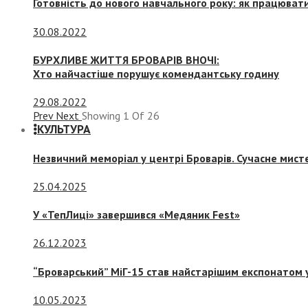
Готовність до нового навчального року: як працювати
30.08.2022
БУРХЛИВЕ ЖИТТЯ БРОВАРІВ ВНОЧІ:
Хто найчастіше порушує комендантську годину
29.08.2022
Prev
Next
Showing
1
Of
26
КУЛЬТУРА
Незвичний меморіал у центрі Броварів. Сучасне мис
25.04.2025
У «ТепЛиці» завершився «Медяник Fest»
26.12.2023
“Броварський” МіГ-15 став найстарішим експонатом у
10.05.2023