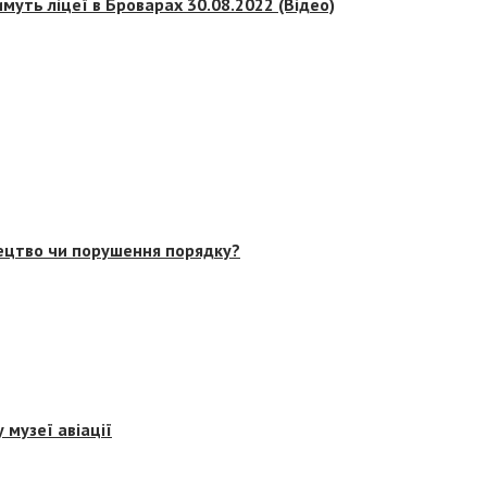
муть ліцеї в Броварах 30.08.2022 (Відео)
тецтво чи порушення порядку?
 музеї авіації