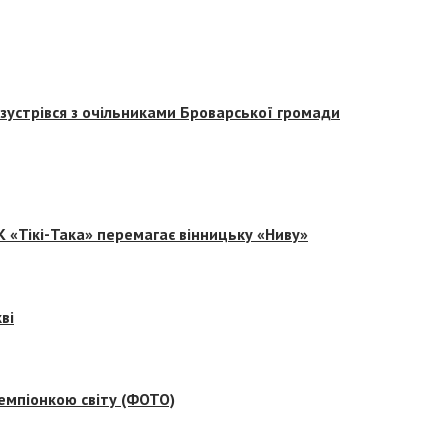
зустрівся з очільниками Броварської громади
 «Тікі-Така» перемагає вінницьку «Ниву»
ві
емпіонкою світу (ФОТО)