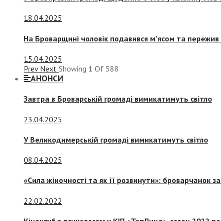
18.04.2025
На Броварщині чоловік подавився м’ясом та пережив 
15.04.2025
Prev
Next
Showing
1
Of
588
АНОНСИ
Завтра в Броварській громаді вимикатимуть світло
23.04.2025
У Великодимерській громаді вимикатимуть світло
08.04.2025
«Сила жіночності та як її розвинути»: броварчанок 
22.02.2022
Кіноклуб з психологом у КІП «ТепЛиця», сезон 2022 р