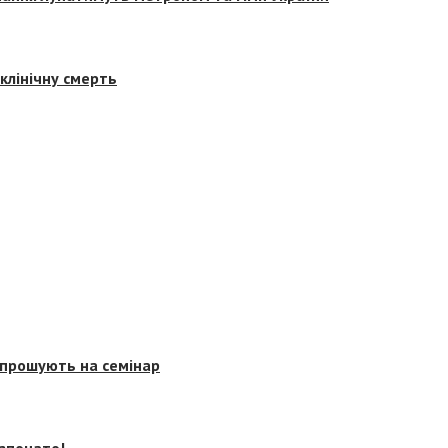
клінічну смерть
запрошують на семінар
озпочато!