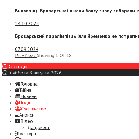
Вихованці Броварської школи боксу знову вибороли 
14.10.2024
Броварський паралімпієць Ілля Яременко не потрапив
07.09.2024
Prev
Next
Showing
1
Of
18
Сьогодні
Суббота 8 августа 2026
Головна
Війна
Новини
Події
Суспiльство
Анонси
Відео
Дайджест
Культура