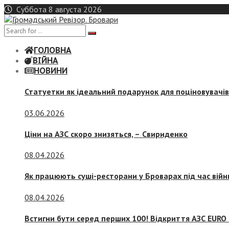
Skip
Суббота 8 августа 2026
to
content
ГОЛОВНА
ВІЙНА
НОВИНИ
Статуетки як ідеальний подарунок для поціновувачі
03.06.2026
Ціни на АЗС скоро знизяться, –
Свириденко
08.04.2026
Як працюють суші-ресторани у Броварах під час війн
08.04.2026
Встигни бути серед перших 100! Відкриття АЗС EURO