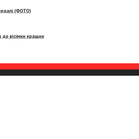
медалі (ФОТО)
 до вісімки кращих