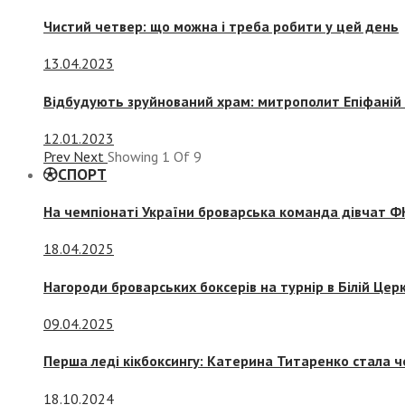
Чистий четвер: що можна і треба робити у цей день
13.04.2023
Відбудують зруйнований храм: митрополит Епіфаній 
12.01.2023
Prev
Next
Showing
1
Of
9
СПОРТ
На чемпіонаті України броварська команда дівчат ФК
18.04.2025
Нагороди броварських боксерів на турнір в Білій Церк
09.04.2025
Перша леді кікбоксингу: Катерина Титаренко стала ч
18.10.2024