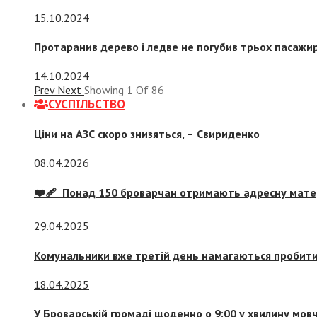
15.10.2024
Протаранив дерево і ледве не погубив трьох пасажир
14.10.2024
Prev
Next
Showing
1
Of
86
СУСПIЛЬСТВО
Ціни на АЗС скоро знизяться, –
Свириденко
08.04.2026
❤️‍🩹 Понад 150 броварчан отримають адресну мат
29.04.2025
Комунальники вже третій день намагаються пробити 
18.04.2025
У Броварській громаді щоденно о 9:00 у хвилину мо