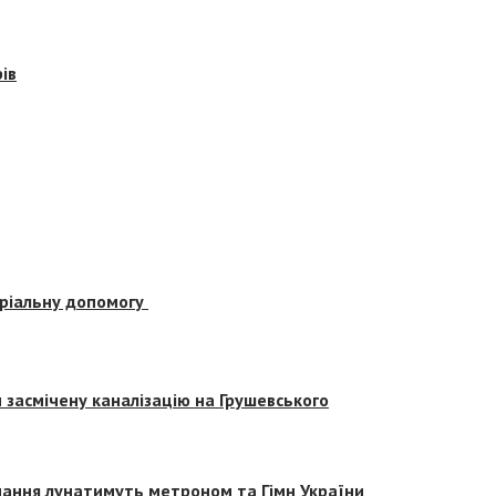
ів
еріальну допомогу
засмічену каналізацію на Грушевського
вчання лунатимуть метроном та Гімн України