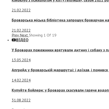
21.02.2022
Броварська міська бібліотека запрошує броварчан 
21.02.2022
Prev
Next
Showing
1
Of
19
ВІДЕО
У Броварах пожежники врятували дитину і собаку з 
13.05.2024
Апгрейд у броварській маршрутці: і доїхав, і помився
14.02.2024
Купуйте бойлери: у Броварах скасували гаряче водоп
31.08.2022