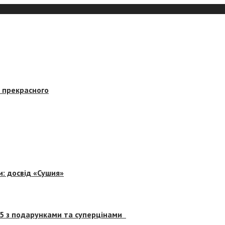
в прекрасного
и: досвід «Сушия»
 5 з подарунками та суперцінами