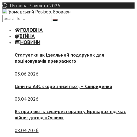
Skip
Пятница 7 августа 2026
to
content
ГОЛОВНА
ВІЙНА
НОВИНИ
Статуетки як ідеальний подарунок для
поціновувачів прекрасного
03.06.2026
Ціни на АЗС скоро знизяться, –
Свириденко
08.04.2026
Як працюють суші-ресторани у Броварах під час
війни: досвід «Сушия»
08.04.2026