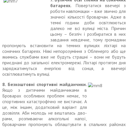
батареях.
Повер­татися ввечері з
роботи навпо­мацки – вже звично для
значної кількості броварчан. Адже в
темні години доби освітлюються
далеко не всі вулиці міста. Причин
цьому – безліч і розбиратися в них
завдання невдячне, тому громадяни
пропонують встано­вити на темних вулицях ліхтарі на
сонячних батареях. Ніякі непо­розуміння з Обленерго або ще
якимись службами вже не будуть страшні – вони не будуть
приєд­нані до загальної електромережі. Ліхтарі протягом дня
заряджа­тимуться енергією від сонця, а ввечері
освітлюватимуть вулиці.
8. Безкоштовні спортивні майданчики.
Якщо з дитячими майданчиками в
Броварах особливих проблем немає, то
спортивних катастрофічно не вистачає. А
це, між іншим, додатковий варіант для
дозвілля. Аби молодь не вешталась дво­
рами, розпиваючи алкогольні напої,
броварчани пропонують облаштувати в спальних райо­нах