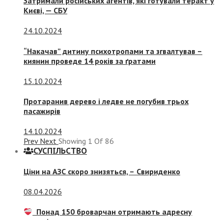
Затримали російських агентів, які готували теракт у
Києві, — СБУ
24.10.2024
“Накачав” дитину психотропами та згвалтував –
киянин проведе 14 років за ґратами
15.10.2024
Протаранив дерево і ледве не погубив трьох
пасажирів
14.10.2024
Prev
Next
Showing
1
Of
86
СУСПIЛЬСТВО
Ціни на АЗС скоро знизяться, –
Свириденко
08.04.2026
Понад 150 броварчан отримають адресну