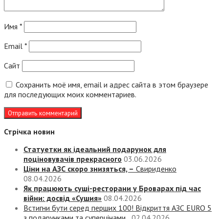
Имя
*
Email
*
Сайт
Сохранить моё имя, email и адрес сайта в этом браузере
для последующих моих комментариев.
Стрічка новин
Статуетки як ідеальний подарунок для
поціновувачів прекрасного
03.06.2026
Ціни на АЗС скоро знизяться, –
Свириденко
08.04.2026
Як працюють суші-ресторани у Броварах під час
війни: досвід «Сушия»
08.04.2026
Встигни бути серед перших 100! Відкриття АЗС EURO 5
з подарунками та суперцінами
02.04.2026