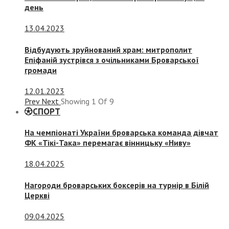
день
13.04.2023
Відбудують зруйнований храм: митрополит
Епіфаній зустрівся з очільниками Броварської
громади
12.01.2023
Prev
Next
Showing
1
Of
9
СПОРТ
На чемпіонаті України броварська команда дівчат
ФК «Тікі-Така» перемагає вінницьку «Ниву»
18.04.2025
Нагороди броварських боксерів на турнір в Білій
Церкві
09.04.2025