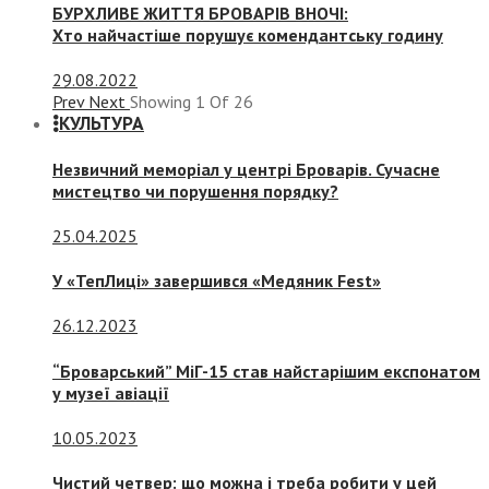
БУРХЛИВЕ ЖИТТЯ БРОВАРІВ ВНОЧІ:
Хто найчастіше порушує комендантську годину
29.08.2022
Prev
Next
Showing
1
Of
26
КУЛЬТУРА
Незвичний меморіал у центрі Броварів. Сучасне
мистецтво чи порушення порядку?
25.04.2025
У «ТепЛиці» завершився «Медяник Fest»
26.12.2023
“Броварський” МіГ-15 став найстарішим експонатом
у музеї авіації
10.05.2023
Чистий четвер: що можна і треба робити у цей