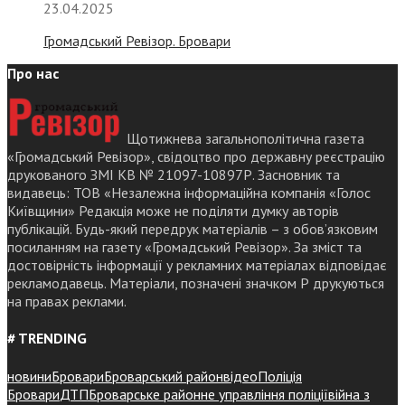
23.04.2025
Громадський Ревізор. Бровари
Про нас
Щотижнева загальнополітична газета
«Громадський Ревізор», свідоцтво про державну реєстрацію
друкованого ЗМІ КВ № 21097-10897Р. Засновник та
видавець: ТОВ «Незалежна інформаційна компанія «Голос
Київщини» Редакція може не поділяти думку авторів
публікацій. Будь-який передрук матеріалів – з обов’язковим
посиланням на газету «Громадський Ревізор». За зміст та
достовірність інформації у рекламних матеріалах відповідає
рекламодавець. Матеріали, позначені значком Р друкуються
на правах реклами.
# TRENDING
новини
Бровари
Броварський район
відео
Поліція
Бровари
ДТП
Броварське районне управління поліції
війна з