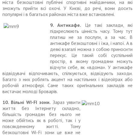
міста безкоштовні публічні спортивні майданчики, на які
зможуть прийти всі охочі. У Києві, до речі, вони досить
популярні і в багатьох районах міста вже встановлені.
9. Антикафе.
Це такі заклади, які
підкреслюють цінність часу. Тому тут
платиш не за послуги, а за час. В
антикафе безкоштовні і їжа, і напої. А в
деякі взагалі можна з собою приносити
перекус. Це такий собі суспільний
простір, в якому громадяни можуть
відчути себе, як «вдома». У анти­кафе
відвідувачі відпочивають, спілкуються, відвідують заходи.
Багато з них роблять акцент на настільних і відеоіграх або
робочій атмосфері. Саме таких оригінальних закладів не
виста­чає молоді Броварів.
10. Вільні WI-FI зони.
Зараз уявити
життя без Інтернету складно,
більшість громадян без нього не
може обійтись як в роботі, так і у
повсякденному житті. Тому
безкоштовні Wi-Fi зони це вже не