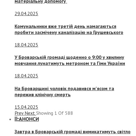
матеріальну допомогу
29.04.2025
Комунальники вже третій день намагаються
пробити засмічену каналізацію на Грушевського
18.04.2025
У Броварській громаді щоденно о 9:00 у хвилину
мовчання лунатимуть метроном та Гімн України
18.04.2025
На Броварщині чоловік подавився м’ясом та
пережив клінічну смерть
15.04.2025
Prev
Next
Showing
1
Of
588
АНОНСИ
Завтра в Броварській громаді вимикатимуть світло