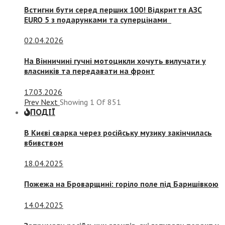
Встигни бути серед перших 100! Відкриття АЗС
EURO 5 з подарунками та суперцінами
02.04.2026
На Вінничині гучні мотоцикли хочуть вилучати у
власників та передавати на фронт
17.03.2026
Prev
Next
Showing
1
Of
851
ПОДІЇ
В Києві сварка через російську музику закінчилась
вбивством
18.04.2025
Пожежа на Броварщині: горіло поле під Баришівкою
14.04.2025