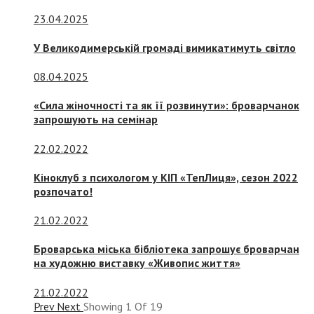
23.04.2025
У Великодимерській громаді вимикатимуть світло
08.04.2025
«Сила жіночності та як її розвинути»: броварчанок
запрошують на семінар
22.02.2022
Кіноклуб з психологом у КІП «ТепЛиця», сезон 2022
розпочато!
21.02.2022
Броварська міська бібліотека запрошує броварчан
на художню виставку «Живопис життя»
21.02.2022
Prev
Next
Showing
1
Of
19