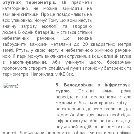
ртутних термометрів.
Ці предмети
категорично не можна викидати на
звичайні смітники. Про це повідомляють на
всіх упаковках. Чому? Тому що вони несуть
значну загрозу екології та здоров’ю
людей. В одній батарейці міститься стільки
небезпечних речовин, що можна
забруднити важкими металами до 20 квадратних метрів
землі. Ртуть, у свою чергу, є небезпечною хімічною речови­
ною. Її пари можуть викликати отруєння, а їх шкідливий вплив
є накопичувальним. Аби уникнути цього, броварчани
пропонують створити спеціальні пункти при­йому батарейок та
термометрів. Наприклад, у ЖЕКах.
5. Велодоріжки з інфраструк­
турою.
Останні кілька років
пересідати на велосипеди стало
модним в багатьох країнах світу –
це екологічно, дешево і корисно для
здоров’я. Але для цього необхідна
інфраструктура. Аби не боятися, що
неуважний водій їх не помітить на
дорозі, броварчани пропонують облаштувати велодоріжки.