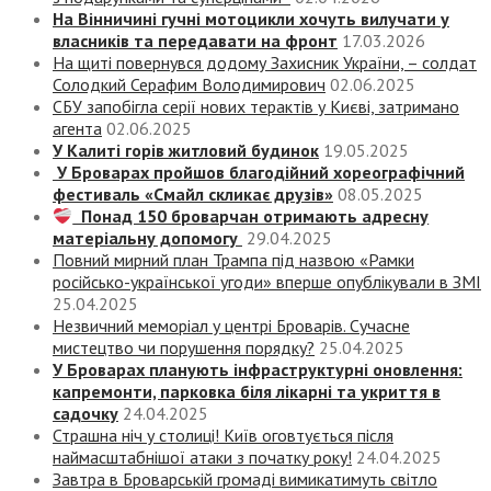
На Вінничині гучні мотоцикли хочуть вилучати у
власників та передавати на фронт
17.03.2026
На щиті повернувся додому Захисник України, – солдат
Солодкий Серафим Володимирович
02.06.2025
СБУ запобігла серії нових терактів у Києві, затримано
агента
02.06.2025
У Калиті горів житловий будинок
19.05.2025
У Броварах пройшов благодійний хореографічний
фестиваль «Смайл скликає друзів»
08.05.2025
Понад 150 броварчан отримають адресну
матеріальну допомогу
29.04.2025
Повний мирний план Трампа під назвою «‎Рамки
російсько-української угоди» вперше опублікували в ЗМІ
25.04.2025
Незвичний меморіал у центрі Броварів. Сучасне
мистецтво чи порушення порядку?
25.04.2025
У Броварах планують інфраструктурні оновлення:
капремонти, парковка біля лікарні та укриття в
садочку
24.04.2025
Страшна ніч у столиці! Київ оговтується після
наймасштабнішої атаки з початку року!
24.04.2025
Завтра в Броварській громаді вимикатимуть світло