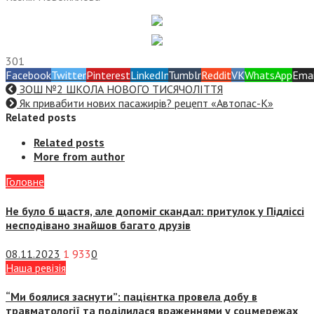
301
Facebook
Twitter
Pinterest
LinkedIn
Tumblr
Reddit
VK
WhatsApp
Emai
ЗОШ №2 ШКОЛА НОВОГО ТИСЯЧОЛІТТЯ
Як привабити нових пасажирів? рецепт «Автопас-К»
Related posts
Related posts
More from author
Головне
Не було б щастя, але допоміг скандал: притулок у Підліссі
несподівано знайшов багато друзів
08.11.2023
1 933
0
Наша ревізія
“Ми боялися заснути”: пацієнтка провела добу в
травматології та поділилася враженнями у соцмережах