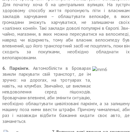
Для початку хоча б на центральних вулицях. На зустріч
здоровому способу життя пропонують піти і власникам
закладів харчу­вання – облаштувати велокафе, в яких
громадяни зможуть харчуватися, не залишаючи своїх
«залізних коней». Такі заклади доволі популярні в Європі. Зви­
чайно, магазини, в яких можна пересуватися на велосипеді,
навряд чи відкриють, тому аби власник велосипеду був
впевне­ний, що його транспортний засіб не поцуплять, поки він
сходить за покупками, необхідно облад­нати їх
велопарковками.
6. Паркінги.
Автомобілісти в Броварах
звикли паркувати свій транспорт, де їм
зручно: на дорогах, на тротуарах та,
навіть, на клумбах. Звичайно, це викликає
невдоволення серед пішоходів.
Броварчани впевнені, аби змінити ситуацію,
необхідно облаштувати цивілізовані пар­кінги, а за залишену
машину поза ними ввести штрафи. Причому чималенькі, аби
раз і назавжди відбити бажання кидати своє авто, де
заманеться.
7. Вуличне осві тлення на сонячних