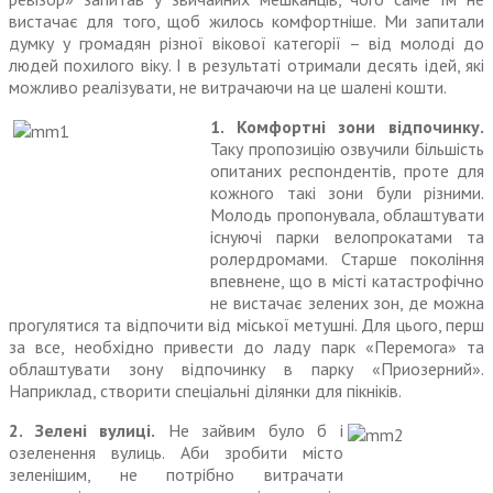
вистачає для того, щоб жилось комфортніше. Ми запитали
думку у громадян різної вікової категорії – від молоді до
людей похилого віку. І в результаті отри­мали десять ідей, які
можливо реалізувати, не витрачаючи на це шалені кошти.
1. Комфортні зони відпочинку.
Таку пропозицію озвучили біль­шість
опитаних респондентів, проте для
кожного такі зони були різними.
Молодь пропонувала, облаштувати
існуючі парки велопрокатами та
ролердро­мами. Старше покоління
впев­нене, що в місті катастрофічно
не вистачає зелених зон, де можна
прогулятися та відпочити від міської метушні. Для цього, перш
за все, необхідно привести до ладу парк «Перемога» та
обла­штувати зону відпочинку в парку «Приозерний».
Наприклад, створити спеціальні ділянки для пікніків.
2. Зелені вулиці.
Не зайвим було б і
озеленення вулиць. Аби зробити місто
зеленішим, не потрібно витрачати