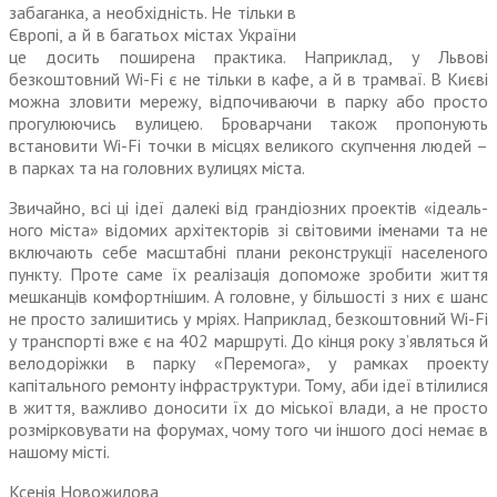
забаганка, а необхідність. Не тільки в
Європі, а й в багатьох містах України
це досить поширена практика. Наприклад, у Львові
безкоштовний Wi-Fi є не тільки в кафе, а й в трамваї. В Києві
можна зловити мережу, відпочиваючи в парку або просто
прогулюючись вулицею. Броварчани також про­понують
встановити Wi-Fi точки в місцях великого скупчення людей –
в парках та на головних вулицях міста.
Звичайно, всі ці ідеї далекі від грандіозних проектів «ідеаль­
ного міста» відомих архітек­торів зі світовими іменами та не
включають себе масштабні плани реконструкції населеного
пункту. Проте саме їх реалізація допоможе зробити життя
меш­канців комфортнішим. А головне, у більшості з них є шанс
не просто залишитись у мріях. Наприклад, безкоштовний Wi-Fi
у транспорті вже є на 402 маршруті. До кінця року з’являться й
велодоріжки в парку «Перемога», у рамках проекту
капітального ремонту інфраструктури. Тому, аби ідеї втілилися
в життя, важливо доносити їх до міської влади, а не просто
розмірковувати на форумах, чому того чи іншого досі немає в
нашому місті.
Ксенія Новожилова