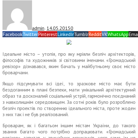
admin
14.05.2015
0
—
Facebook
Twitter
Pinterest
LinkedIn
Tumblr
Reddit
VK
WhatsApp
Emai
Ідеальне місто – утопія, про яку мріяли безліч архітекторів,
філософів та художників зі світовими іменами. «Громадський
ревізор» дізнавався, яким бачать у майбутньому своє місто
броварчани.
Якщо підсумувати всі ідеї, то зразкове місто має бути
бездоганним в плані безпеки, мати унікальний архітектурний
образ та досконалий соціальний устрій, гармонічно поєднаний
з навколишнім середовищем. За сотні років було розроблено
безліч проектів по створенню ідеального міста, проте жоден
з них так і не був реалізований.
Броварам, як і багатьом іншим містам України, до такого
звання багато чого потрібно допрацю­вати. «Громадський
ревізор» запи­тав у звичайних мешканців, чого саме їм не