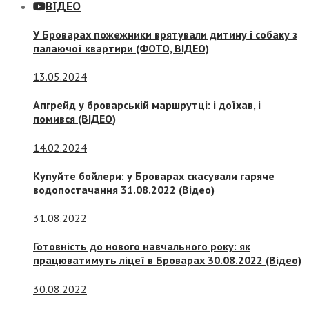
ВІДЕО
У Броварах пожежники врятували дитину і собаку з
палаючої квартири (ФОТО, ВІДЕО)
13.05.2024
Апгрейд у броварській маршрутці: і доїхав, і
помився (ВІДЕО)
14.02.2024
Купуйте бойлери: у Броварах скасували гаряче
водопостачання 31.08.2022 (Відео)
31.08.2022
Готовність до нового навчального року: як
працюватимуть ліцеї в Броварах 30.08.2022 (Відео)
30.08.2022