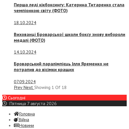
Перша леді кікбоксингу: Катерина Титаренко стала
чемпіонкою світу (ФОТО)
18.10.2024
Вихованці Броварської школи боксу знову вибороли
медалі (ФОТО)
14.10.2024
Броварський паралімпієць Ілля Яременко не
потрапив до вісімки кращих
07.09.2024
Prev
Next
Showing
1
Of
18
Сьогодні
Пятница 7 августа 2026
Головна
Війна
Новини