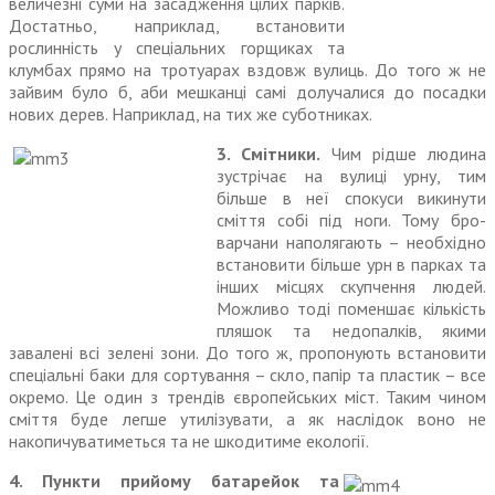
величезні суми на засадження цілих парків.
Достатньо, наприклад, встано­вити
рослинність у спеціальних горщиках та
клумбах прямо на тротуарах вздовж вулиць. До того ж не
зайвим було б, аби мешканці самі долучалися до посадки
нових дерев. Наприклад, на тих же суботниках.
3. Смітники.
Чим рідше людина
зустрічає на вулиці урну, тим
більше в неї спокуси викинути
сміття собі під ноги. Тому бро­
варчани наполягають – необхідно
встановити більше урн в парках та
інших місцях скупчення людей.
Можливо тоді поменшає кількість
пляшок та недопалків, якими
завалені всі зелені зони. До того ж, пропонують встановити
спеці­альні баки для сортування – скло, папір та пластик – все
окремо. Це один з трендів європейських міст. Таким чином
сміття буде легше утилізувати, а як наслідок воно не
накопичуватиметься та не шкодитиме екології.
4. Пункти прийому батарейок та