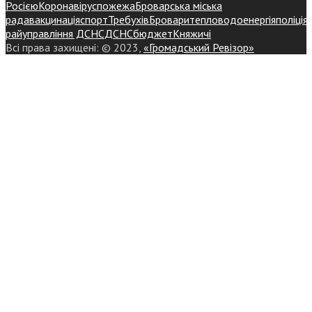
Росією
Коронавірус
пожежа
Броварська міська
рада
вакцинація
спорт
Требухів
Броваритепловодоенергія
поліція
райуправління ДСНС
ДСНС
бюджет
Княжичі
Всі права захищені: © 2023,
«Громадський Ревізор»