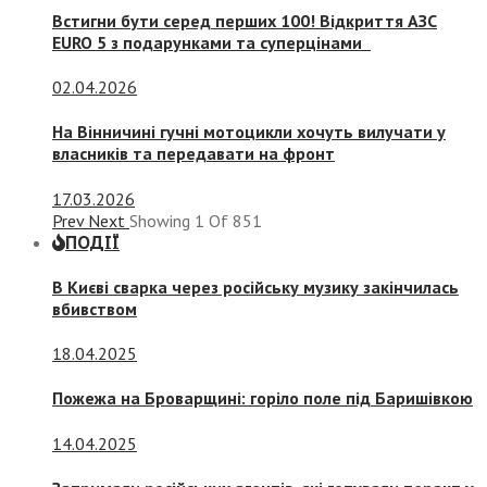
Встигни бути серед перших 100! Відкриття АЗС
EURO 5 з подарунками та суперцінами
02.04.2026
На Вінничині гучні мотоцикли хочуть вилучати у
власників та передавати на фронт
17.03.2026
Prev
Next
Showing
1
Of
851
ПОДІЇ
В Києві сварка через російську музику закінчилась
вбивством
18.04.2025
Пожежа на Броварщині: горіло поле під Баришівкою
14.04.2025