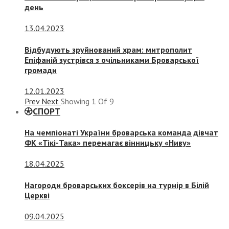
день
13.04.2023
Відбудують зруйнований храм: митрополит
Епіфаній зустрівся з очільниками Броварської
громади
12.01.2023
Prev
Next
Showing
1
Of
9
СПОРТ
На чемпіонаті України броварська команда дівчат
ФК «Тікі-Така» перемагає вінницьку «Ниву»
18.04.2025
Нагороди броварських боксерів на турнір в Білій
Церкві
09.04.2025