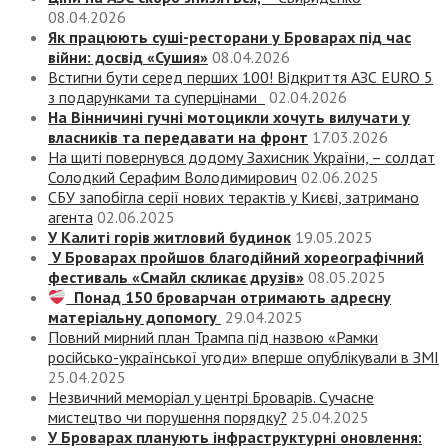
08.04.2026
Як працюють суші-ресторани у Броварах під час
війни: досвід «Сушия»
08.04.2026
Встигни бути серед перших 100! Відкриття АЗС EURO 5
з подарунками та суперцінами
02.04.2026
На Вінничині гучні мотоцикли хочуть вилучати у
власників та передавати на фронт
17.03.2026
На щиті повернувся додому Захисник України, – солдат
Солодкий Серафим Володимирович
02.06.2025
СБУ запобігла серії нових терактів у Києві, затримано
агента
02.06.2025
У Калиті горів житловий будинок
19.05.2025
У Броварах пройшов благодійний хореографічний
фестиваль «Смайл скликає друзів»
08.05.2025
Понад 150 броварчан отримають адресну
матеріальну допомогу
29.04.2025
Повний мирний план Трампа під назвою «‎Рамки
російсько-української угоди» вперше опублікували в ЗМІ
25.04.2025
Незвичний меморіал у центрі Броварів. Сучасне
мистецтво чи порушення порядку?
25.04.2025
У Броварах планують інфраструктурні оновлення: