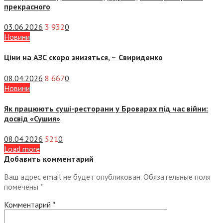
прекрасного
03.06.2026
3 932
0
Новини
Ціни на АЗС скоро знизяться, –
Свириденко
08.04.2026
8 667
0
Новини
Як працюють суші-ресторани у Броварах під час війни:
досвід «Сушия»
08.04.2026
521
0
Load more
Добавить комментарий
Ваш адрес email не будет опубликован.
Обязательные поля
помечены
*
Комментарий
*