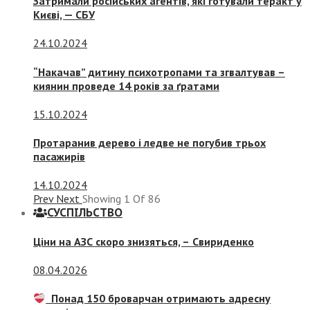
Затримали російських агентів, які готували теракт у
Києві, — СБУ
24.10.2024
“Накачав” дитину психотропами та згвалтував –
киянин проведе 14 років за ґратами
15.10.2024
Протаранив дерево і ледве не погубив трьох
пасажирів
14.10.2024
Prev
Next
Showing
1
Of
86
СУСПIЛЬСТВО
Ціни на АЗС скоро знизяться, –
Свириденко
08.04.2026
Понад 150 броварчан отримають адресну