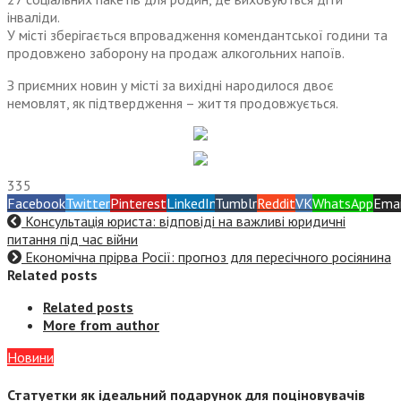
інваліди.
У місті зберігається впровадження комендантської години та
продовжено заборону на продаж алкогольних напоїв.
З приємних новин у місті за вихідні народилося двоє
немовлят, як підтвердження – життя продовжується.
335
Facebook
Twitter
Pinterest
LinkedIn
Tumblr
Reddit
VK
WhatsApp
Emai
Консультація юриста: відповіді на важливі юридичні
питання під час війни
Економічна прірва Росії: прогноз для пересічного росіянина
Related posts
Related posts
More from author
Новини
Статуетки як ідеальний подарунок для поціновувачів