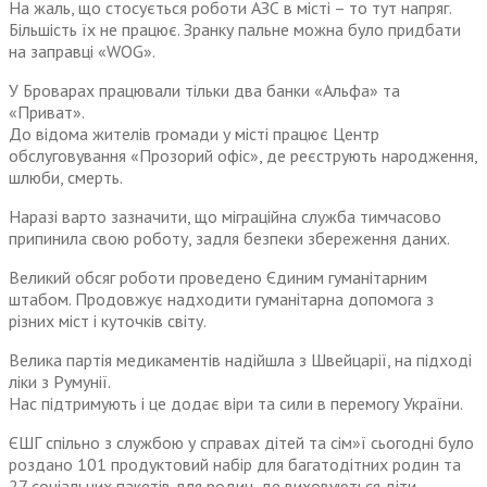
На жаль, що стосується роботи АЗС в місті – то тут напряг.
Більшість їх не працює. Зранку пальне можна було придбати
на заправці «WOG».
У Броварах працювали тільки два банки «Альфа» та
«Приват».
До відома жителів громади у місті працює Центр
обслуговування «Прозорий офіс», де реєструють народження,
шлюби, смерть.
Наразі варто зазначити, що міграційна служба тимчасово
припинила свою роботу, задля безпеки збереження даних.
Великий обсяг роботи проведено Єдиним гуманітарним
штабом. Продовжує надходити гуманітарна допомога з
різних міст і куточків світу.
Велика партія медикаментів надійшла з Швейцарії, на підході
ліки з Румунії.
Нас підтримують і це додає віри та сили в перемогу України.
ЄШГ спільно з службою у справах дітей та сім»ї сьогодні було
роздано 101 продуктовий набір для багатодітних родин та
27 соціальних пакетів для родин, де виховуються діти