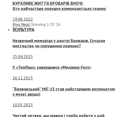
БУРХЛИВЕ ЖИТТЯ БРОВАРІВ ВНОЧІ:
Хто найчастіше порушує комендантську годину
29.08.2022
Prev
Next
Showing
1
Of
26
КУЛЬТУРА
Незвичний меморіал у центрі Броварів. Сучасне
мистецтво чи порушення порядку?
25.04.2025
У «ТепЛиці» завершився «Медяник Fest»
26.12.2023
“Броварський” МіГ-15 став найстарішим експонатом
у музеї авіації
10.05.2023
Чистий четвер: що можна і треба робити у цей