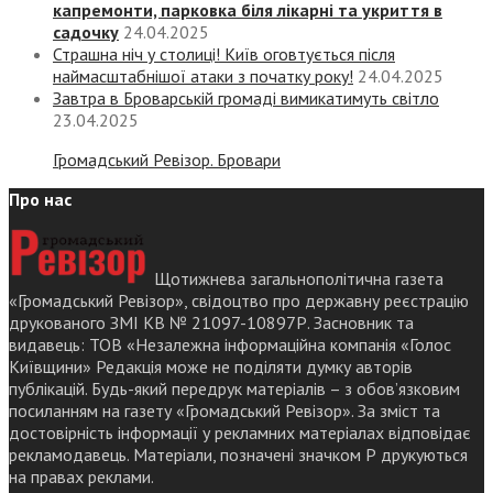
капремонти, парковка біля лікарні та укриття в
садочку
24.04.2025
Страшна ніч у столиці! Київ оговтується після
наймасштабнішої атаки з початку року!
24.04.2025
Завтра в Броварській громаді вимикатимуть світло
23.04.2025
Громадський Ревізор. Бровари
Про нас
Щотижнева загальнополітична газета
«Громадський Ревізор», свідоцтво про державну реєстрацію
друкованого ЗМІ КВ № 21097-10897Р. Засновник та
видавець: ТОВ «Незалежна інформаційна компанія «Голос
Київщини» Редакція може не поділяти думку авторів
публікацій. Будь-який передрук матеріалів – з обов’язковим
посиланням на газету «Громадський Ревізор». За зміст та
достовірність інформації у рекламних матеріалах відповідає
рекламодавець. Матеріали, позначені значком Р друкуються
на правах реклами.