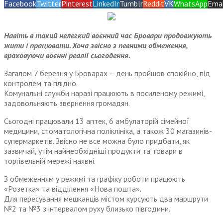
Facebook
Twitter
Pinterest
LinkedIn
Tumblr
Reddit
VK
WhatsApp
Emai
Навіть в такий нелегкий воєнний час Бровари продовжують
жити і працювати. Хоча звісно з певними обмеження,
враховуючи воєнні реалії сьогодення.
Загалом 7 березня у Броварах – день пройшов спокійно, під
контролем та плідно.
Комунальні служби наразі працюють в посиленому режимі,
задовольняють звернення громадян.
Сьогодні працювали 13 аптек, 6 амбулаторій сімейної
медицини, стоматологічна поліклініка, а також 30 магазинів-
супермаркетів. Звісно не все можна було придбати, як
зазвичай, утім найнеобхідніші продукти та товари в
торгівельній мережі наявні.
З обмеженням у режимі та графіку роботи працюють
«Розетка» та відділення «Нова пошта».
Для пересування мешканців містом курсують два маршрути
№2 та №3 з інтервалом руху близько півгодини.