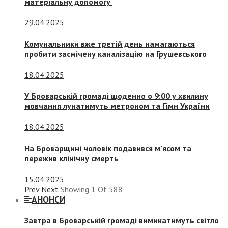
матеріальну допомогу
29.04.2025
Комунальники вже третій день намагаються
пробити засмічену каналізацію на Грушевського
18.04.2025
У Броварській громаді щоденно о 9:00 у хвилину
мовчання лунатимуть метроном та Гімн України
18.04.2025
На Броварщині чоловік подавився м’ясом та
пережив клінічну смерть
15.04.2025
Prev
Next
Showing
1
Of
588
АНОНСИ
Завтра в Броварській громаді вимикатимуть світло