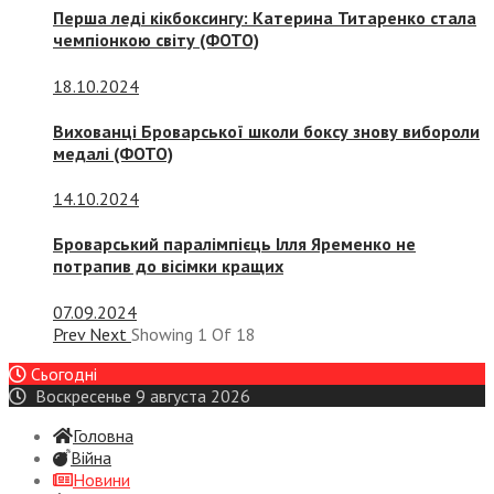
Перша леді кікбоксингу: Катерина Титаренко стала
чемпіонкою світу (ФОТО)
18.10.2024
Вихованці Броварської школи боксу знову вибороли
медалі (ФОТО)
14.10.2024
Броварський паралімпієць Ілля Яременко не
потрапив до вісімки кращих
07.09.2024
Prev
Next
Showing
1
Of
18
Сьогодні
Воскресенье 9 августа 2026
Головна
Війна
Новини