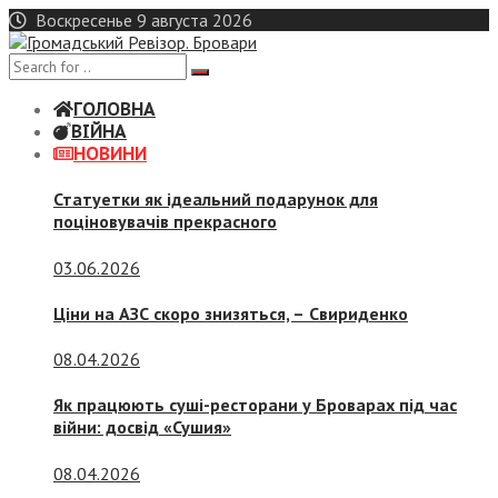
Skip
Воскресенье 9 августа 2026
to
content
ГОЛОВНА
ВІЙНА
НОВИНИ
Статуетки як ідеальний подарунок для
поціновувачів прекрасного
03.06.2026
Ціни на АЗС скоро знизяться, –
Свириденко
08.04.2026
Як працюють суші-ресторани у Броварах під час
війни: досвід «Сушия»
08.04.2026