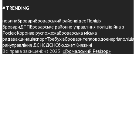
# TRENDING
новини
Бровари
Броварський район
відео
Поліція
Бровари
ДТП
Броварське районне управління поліції
війна з
Росією
Коронавірус
пожежа
Броварська міська
рада
вакцинація
спорт
Требухів
Броваритепловодоенергія
поліція
райуправління ДСНС
ДСНС
бюджет
Княжичі
Всі права захищені: © 2023,
«Громадський Ревізор»