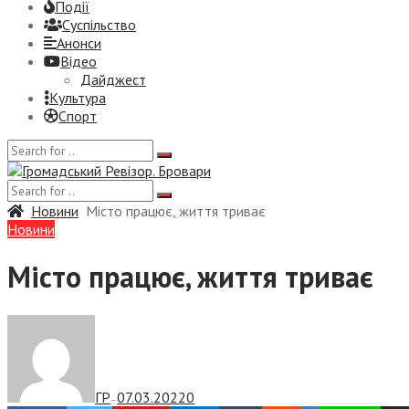
Події
Суспiльство
Анонси
Відео
Дайджест
Культура
Спорт
Новини
Місто працює, життя триває
Новини
Місто працює, життя триває
ГР
07.03.2022
0
—