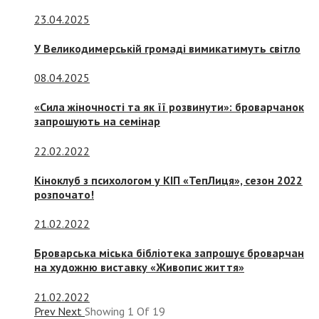
23.04.2025
У Великодимерській громаді вимикатимуть світло
08.04.2025
«Сила жіночності та як її розвинути»: броварчанок
запрошують на семінар
22.02.2022
Кіноклуб з психологом у КІП «ТепЛиця», сезон 2022
розпочато!
21.02.2022
Броварська міська бібліотека запрошує броварчан
на художню виставку «Живопис життя»
21.02.2022
Prev
Next
Showing
1
Of
19