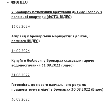
ВІДЕО
У Броварах пожежники врятували дитину і собаку з
палаючої квартири (ФОТО, ВІДЕО)
13.05.2024
Апгрейд у броварській маршрутці: і доїхав, і
помився (ВІДЕО)
14.02.2024
Купуйте бойлери: у Броварах скасували гаряче
водопостачання 31.08.2022 (Відео)
31.08.2022
Готовність до нового навчального року: як
працюватимуть ліцеї в Броварах 30.08.2022 (Відео)
30.08.2022