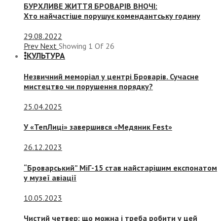
БУРХЛИВЕ ЖИТТЯ БРОВАРІВ ВНОЧІ:
Хто найчастіше порушує комендантську годину
29.08.2022
Prev
Next
Showing
1
Of
26
КУЛЬТУРА
Незвичний меморіал у центрі Броварів. Сучасне
мистецтво чи порушення порядку?
25.04.2025
У «ТепЛиці» завершився «Медяник Fest»
26.12.2023
“Броварський” МіГ-15 став найстарішим експонатом
у музеї авіації
10.05.2023
Чистий четвер: що можна і треба робити у цей