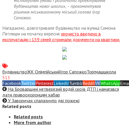
містобудівні умови і розпочати проектування
будівництва нової школи», – прокоментував
рішення міськвиконкому міський голова Ігор
Сапожко.
Нагадаємо, довготривале будівництво на вулиці Симона
Петлюри на початку вересня
урочисто введено в
експлуатацію і 159 сімей отримали документи на квартири.
будівництво
ЖК Олімпійський
Ігор Сапожко
Торгмаш
школа
515
Facebook
Twitter
Pinterest
LinkedIn
Tumblr
Reddit
VK
WhatsApp
Emai
На Броварщині нетверезий водій скоїв ДТП і намагався
дати правоохоронцям хабар
У Заворичах спалахнуло дві пожежі
Related posts
Related posts
More from author