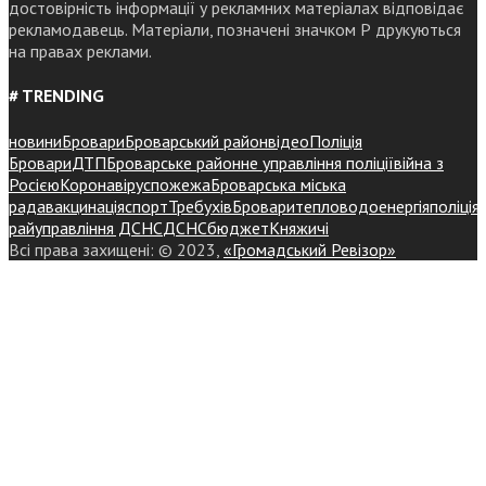
достовірність інформації у рекламних матеріалах відповідає
рекламодавець. Матеріали, позначені значком Р друкуються
на правах реклами.
# TRENDING
новини
Бровари
Броварський район
відео
Поліція
Бровари
ДТП
Броварське районне управління поліції
війна з
Росією
Коронавірус
пожежа
Броварська міська
рада
вакцинація
спорт
Требухів
Броваритепловодоенергія
поліція
райуправління ДСНС
ДСНС
бюджет
Княжичі
Всі права захищені: © 2023,
«Громадський Ревізор»