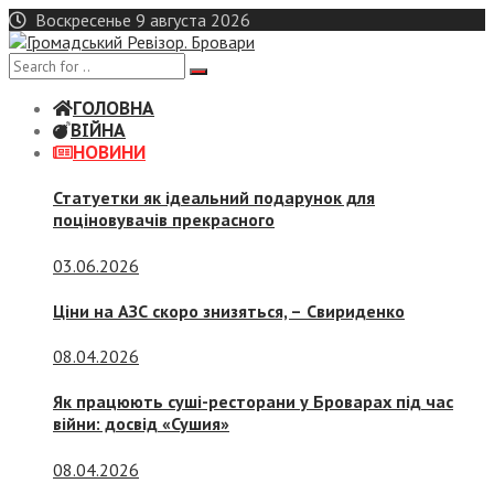
Skip
Воскресенье 9 августа 2026
to
content
ГОЛОВНА
ВІЙНА
НОВИНИ
Статуетки як ідеальний подарунок для
поціновувачів прекрасного
03.06.2026
Ціни на АЗС скоро знизяться, –
Свириденко
08.04.2026
Як працюють суші-ресторани у Броварах під час
війни: досвід «Сушия»
08.04.2026