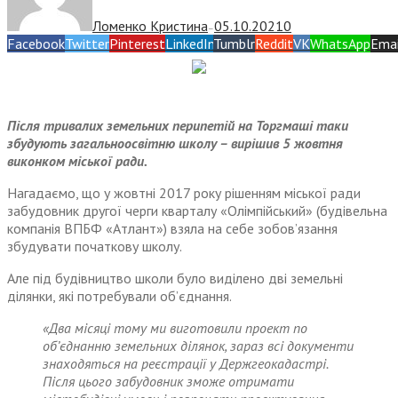
Ломенко Кристина
05.10.2021
0
—
Facebook
Twitter
Pinterest
LinkedIn
Tumblr
Reddit
VK
WhatsApp
Emai
Після тривалих земельних перипетій на Торгмаші таки
збудують загальноосвітню школу – вирішив 5 жовтня
виконком міської ради.
Нагадаємо, що у жовтні 2017 року рішенням міської ради
забудовник другої черги кварталу «Олімпійський» (будівельна
компанія ВПБФ «Атлант») взяла на себе зобов’язання
збудувати початкову школу.
Але під будівництво школи було виділено дві земельні
ділянки, які потребували об’єднання.
«Два місяці тому ми виготовили проект по
об’єднанню земельних ділянок, зараз всі документи
знаходяться на реєстрації у Держгеокадастрі.
Після цього забудовник зможе отримати