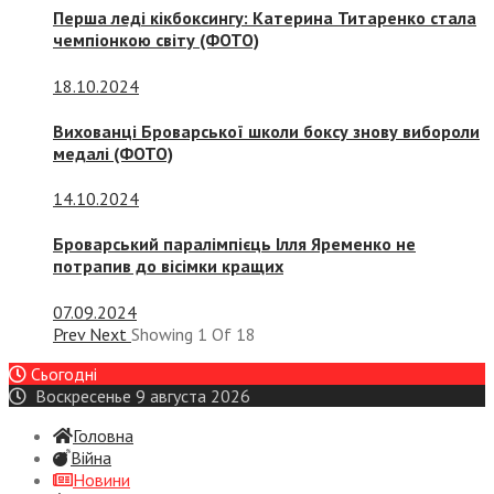
Перша леді кікбоксингу: Катерина Титаренко стала
чемпіонкою світу (ФОТО)
18.10.2024
Вихованці Броварської школи боксу знову вибороли
медалі (ФОТО)
14.10.2024
Броварський паралімпієць Ілля Яременко не
потрапив до вісімки кращих
07.09.2024
Prev
Next
Showing
1
Of
18
Сьогодні
Воскресенье 9 августа 2026
Головна
Війна
Новини