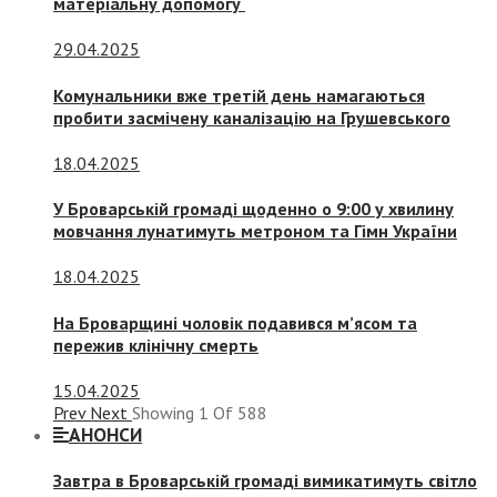
матеріальну допомогу
29.04.2025
Комунальники вже третій день намагаються
пробити засмічену каналізацію на Грушевського
18.04.2025
У Броварській громаді щоденно о 9:00 у хвилину
мовчання лунатимуть метроном та Гімн України
18.04.2025
На Броварщині чоловік подавився м’ясом та
пережив клінічну смерть
15.04.2025
Prev
Next
Showing
1
Of
588
АНОНСИ
Завтра в Броварській громаді вимикатимуть світло