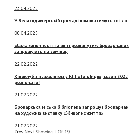
23.04.2025
У Великодимерській громаді вимикатимуть світло
08.04.2025
«Сила жіночності та як її розвинути»: броварчанок
запрошують на семінар
22.02.2022
Кіноклуб з психологом у КІП «ТепЛиця», сезон 2022
розпочато!
21.02.2022
Броварська міська бібліотека запрошує броварчан
на художню виставку «Живопис життя»
21.02.2022
Prev
Next
Showing
1
Of
19