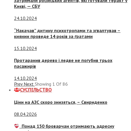
Затримали російських агентів, які готували теракт у
Києві, — СБУ
24.10.2024
“Накачав” дитину психотропами та згвалтував –
киянин проведе 14 років за ґратами
15.10.2024
Протаранив дерево і ледве не погубив трьох
пасажирів
14.10.2024
Prev
Next
Showing
1
Of
86
СУСПIЛЬСТВО
Ціни на АЗС скоро знизяться, –
Свириденко
08.04.2026
Понад 150 броварчан отримають адресну