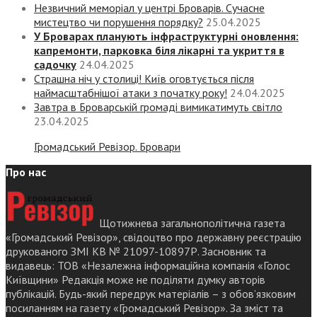
Незвичний меморіал у центрі Броварів. Сучасне
мистецтво чи порушення порядку?
25.04.2025
У Броварах планують інфраструктурні оновлення:
капремонти, парковка біля лікарні та укриття в
садочку
24.04.2025
Страшна ніч у столиці! Київ оговтується після
наймасштабнішої атаки з початку року!
24.04.2025
Завтра в Броварській громаді вимикатимуть світло
23.04.2025
Громадський Ревізор. Бровари
Про нас
Щотижнева загальнополітична газета
«Громадський Ревізор», свідоцтво про державну реєстрацію
друкованого ЗМІ КВ № 21097-10897Р. Засновник та
видавець: ТОВ «Незалежна інформаційна компанія «Голос
Київщини» Редакція може не поділяти думку авторів
публікацій. Будь-який передрук матеріалів – з обов’язковим
посиланням на газету «Громадський Ревізор». За зміст та