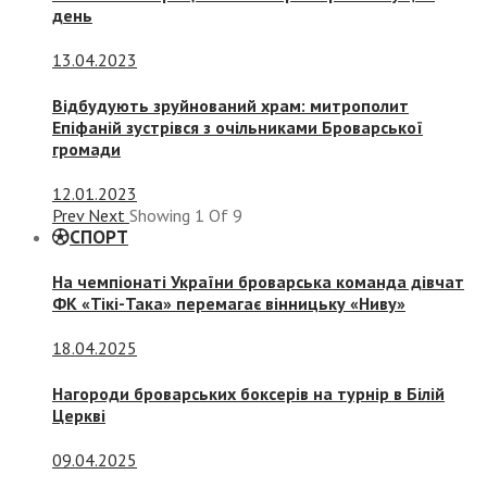
день
13.04.2023
Відбудують зруйнований храм: митрополит
Епіфаній зустрівся з очільниками Броварської
громади
12.01.2023
Prev
Next
Showing
1
Of
9
СПОРТ
На чемпіонаті України броварська команда дівчат
ФК «Тікі-Така» перемагає вінницьку «Ниву»
18.04.2025
Нагороди броварських боксерів на турнір в Білій
Церкві
09.04.2025