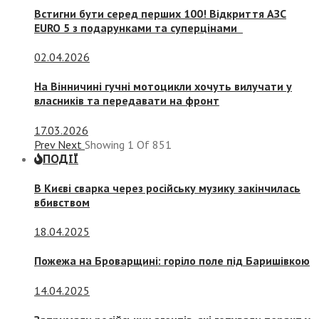
Встигни бути серед перших 100! Відкриття АЗС
EURO 5 з подарунками та суперцінами
02.04.2026
На Вінничині гучні мотоцикли хочуть вилучати у
власників та передавати на фронт
17.03.2026
Prev
Next
Showing
1
Of
851
ПОДІЇ
В Києві сварка через російську музику закінчилась
вбивством
18.04.2025
Пожежа на Броварщині: горіло поле під Баришівкою
14.04.2025