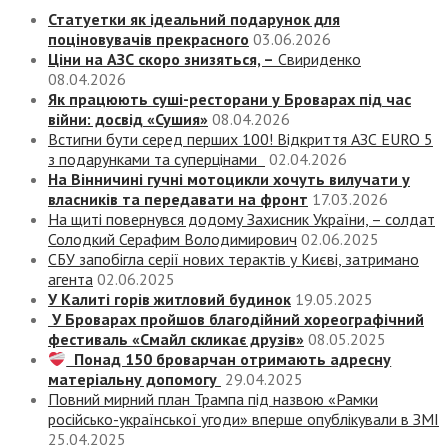
Статуетки як ідеальний подарунок для
поціновувачів прекрасного
03.06.2026
Ціни на АЗС скоро знизяться, –
Свириденко
08.04.2026
Як працюють суші-ресторани у Броварах під час
війни: досвід «Сушия»
08.04.2026
Встигни бути серед перших 100! Відкриття АЗС EURO 5
з подарунками та суперцінами
02.04.2026
На Вінничині гучні мотоцикли хочуть вилучати у
власників та передавати на фронт
17.03.2026
На щиті повернувся додому Захисник України, – солдат
Солодкий Серафим Володимирович
02.06.2025
СБУ запобігла серії нових терактів у Києві, затримано
агента
02.06.2025
У Калиті горів житловий будинок
19.05.2025
У Броварах пройшов благодійний хореографічний
фестиваль «Смайл скликає друзів»
08.05.2025
Понад 150 броварчан отримають адресну
матеріальну допомогу
29.04.2025
Повний мирний план Трампа під назвою «‎Рамки
російсько-української угоди» вперше опублікували в ЗМІ
25.04.2025