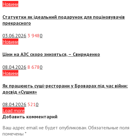
Новини
Статуетки як ідеальний подарунок для поціновувачів
прекрасного
03.06.2026
3 948
0
Новини
Ціни на АЗС скоро знизяться, –
Свириденко
08.04.2026
8 678
0
Новини
Як працюють суші-ресторани у Броварах під час війни:
досвід «Сушия»
08.04.2026
521
0
Load more
Добавить комментарий
Ваш адрес email не будет опубликован.
Обязательные поля
помечены
*