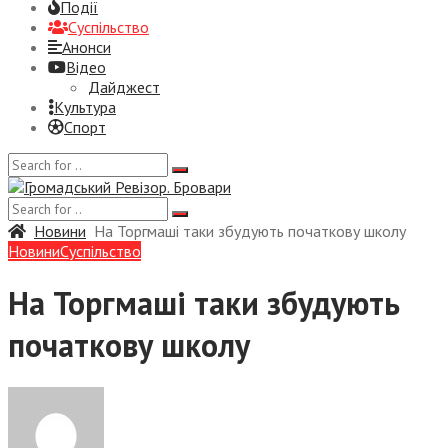
Події
Суспiльство
Анонси
Відео
Дайджест
Культура
Спорт
Новини
На Торгмаші таки збудують початкову школу
Новини
Суспiльство
На Торгмаші таки збудують
початкову школу