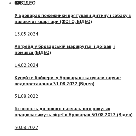
ВІДЕО
У Броварах пожежники врятували дитину і собаку з
палаючої квартири (ФОТО, ВІДЕО)
13.05.2024
Апгрейд у броварській маршрутці: і доїхав, і
помився (ВІДЕО)
14.02.2024
Купуйте бойлери: у Броварах скасували гаряче
водопостачання 31.08.2022 (Відео)
31.08.2022
Готовність до нового навчального року: як
працюватимуть ліцеї в Броварах 30.08.2022 (Відео)
30.08.2022