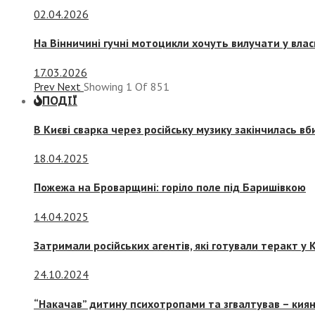
02.04.2026
На Вінничині гучні мотоцикли хочуть вилучати у вла
17.03.2026
Prev
Next
Showing
1
Of
851
ПОДІЇ
В Києві сварка через російську музику закінчилась в
18.04.2025
Пожежа на Броварщині: горіло поле під Баришівкою
14.04.2025
Затримали російських агентів, які готували теракт у К
24.10.2024
“Накачав” дитину психотропами та згвалтував – киян