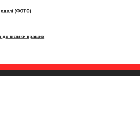
медалі (ФОТО)
 до вісімки кращих