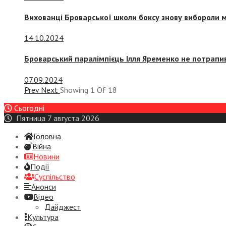
Вихованці Броварської школи боксу знову вибороли 
14.10.2024
Броварський паралімпієць Ілля Яременко не потрапив
07.09.2024
Prev
Next
Showing
1
Of
18
Сьогодні
Пятница 7 августа 2026
Головна
Війна
Новини
Події
Суспiльство
Анонси
Відео
Дайджест
Культура