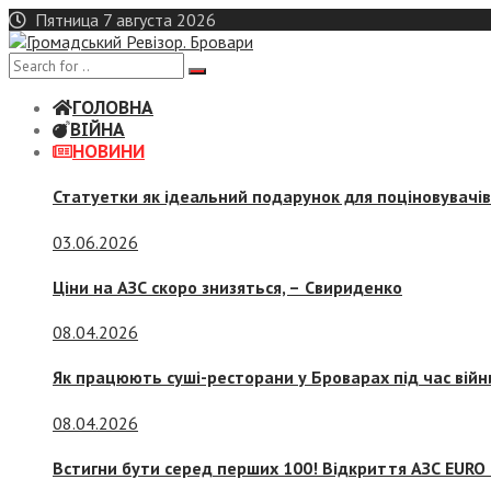
Skip
Пятница 7 августа 2026
to
content
ГОЛОВНА
ВІЙНА
НОВИНИ
Статуетки як ідеальний подарунок для поціновувачі
03.06.2026
Ціни на АЗС скоро знизяться, –
Свириденко
08.04.2026
Як працюють суші-ресторани у Броварах під час війн
08.04.2026
Встигни бути серед перших 100! Відкриття АЗС EURO