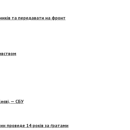
сників та передавати на фронт
бивством
иєві, — СБУ
ин проведе 14 років за ґратами