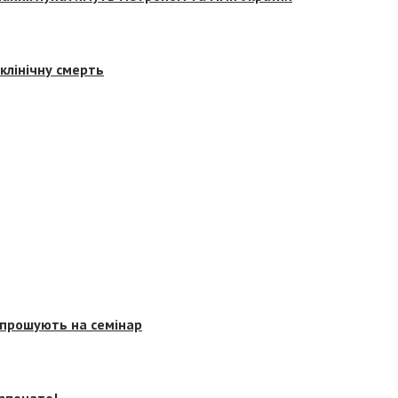
клінічну смерть
запрошують на семінар
озпочато!