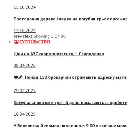
15.10.2024
Протаранив дерево і ледве не погубив трьох пасажир
14.10.2024
Prev
Next
Showing
1
Of
86
СУСПIЛЬСТВО
Ціни на АЗС скоро знизяться, –
Свириденко
08.04.2026
❤️‍🩹 Понад 150 броварчан отримають адресну мат
29.04.2025
Комунальники вже третій день намагаються пробити 
18.04.2025
У Броварській громаді щоденно о 9:00 у хвилину мо