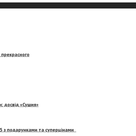
в прекрасного
и: досвід «Сушия»
 5 з подарунками та суперцінами