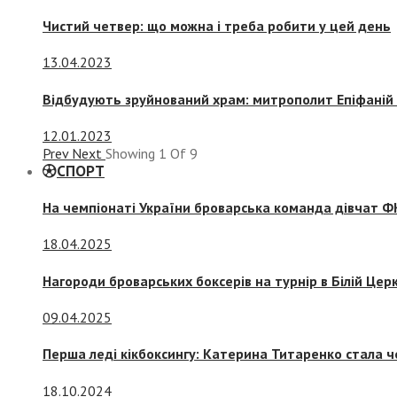
Чистий четвер: що можна і треба робити у цей день
13.04.2023
Відбудують зруйнований храм: митрополит Епіфаній 
12.01.2023
Prev
Next
Showing
1
Of
9
СПОРТ
На чемпіонаті України броварська команда дівчат ФК
18.04.2025
Нагороди броварських боксерів на турнір в Білій Церк
09.04.2025
Перша леді кікбоксингу: Катерина Титаренко стала ч
18.10.2024