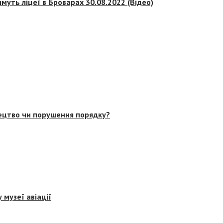
муть ліцеї в Броварах 30.08.2022 (Відео)
тецтво чи порушення порядку?
 музеї авіації