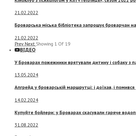
21.02.2022
Броварська міська бібліотека запрошує броварчан 
21.02.2022
Prev
Next
Showing
1
Of
19
ВІДЕО
У Броварах пожежники врятували дитину і собаку з 
13.05.2024
Апгрейд у броварській маршрутці: і доїхав, і помився
14.02.2024
Купуйте бойлери: у Броварах скасували гаряче водоп
31.08.2022