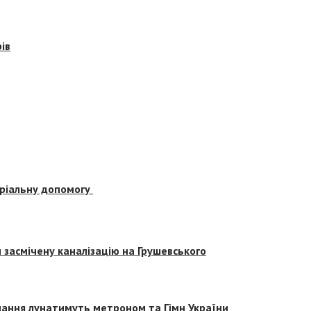
ів
еріальну допомогу
засмічену каналізацію на Грушевського
вчання лунатимуть метроном та Гімн України