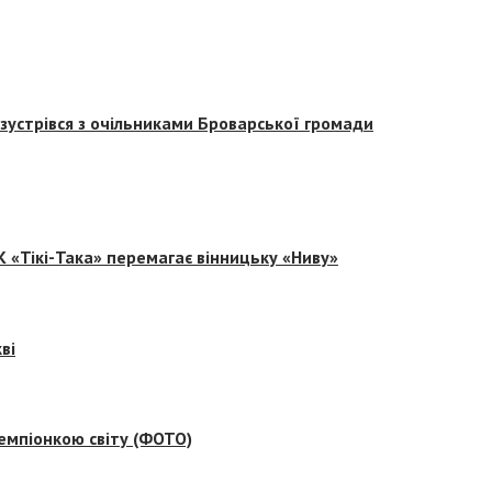
зустрівся з очільниками Броварської громади
 «Тікі-Така» перемагає вінницьку «Ниву»
ві
емпіонкою світу (ФОТО)