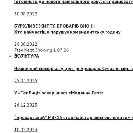
Готовність до нового навчального року: як працювати
30.08.2022
БУРХЛИВЕ ЖИТТЯ БРОВАРІВ ВНОЧІ:
Хто найчастіше порушує комендантську годину
29.08.2022
Prev
Next
Showing
1
Of
26
КУЛЬТУРА
Незвичний меморіал у центрі Броварів. Сучасне мис
25.04.2025
У «ТепЛиці» завершився «Медяник Fest»
26.12.2023
“Броварський” МіГ-15 став найстарішим експонатом у
10.05.2023