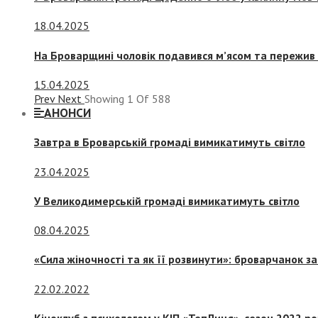
18.04.2025
На Броварщині чоловік подавився м’ясом та пережив 
15.04.2025
Prev
Next
Showing
1
Of
588
АНОНСИ
Завтра в Броварській громаді вимикатимуть світло
23.04.2025
У Великодимерській громаді вимикатимуть світло
08.04.2025
«Сила жіночності та як її розвинути»: броварчанок 
22.02.2022
Кіноклуб з психологом у КІП «ТепЛиця», сезон 2022 р