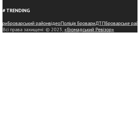
# TRENDING
и
Броварський район
відео
Поліція Бровари
ДТП
Броварське районне
Всі права захищені: © 2023,
«Громадський Ревізор»