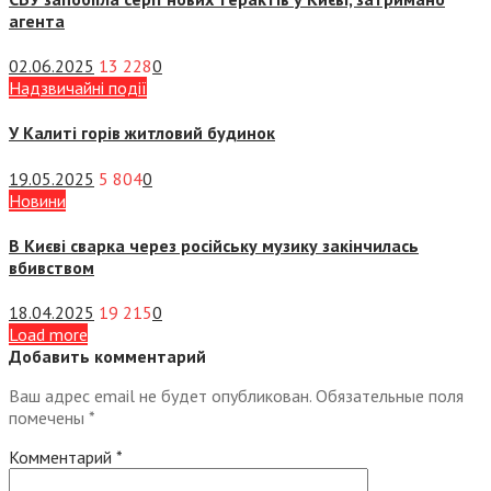
агента
02.06.2025
13 228
0
Надзвичайні події
У Калиті горів житловий будинок
19.05.2025
5 804
0
Новини
В Києві сварка через російську музику закінчилась
вбивством
18.04.2025
19 215
0
Load more
Добавить комментарий
Ваш адрес email не будет опубликован.
Обязательные поля
помечены
*
Комментарий
*