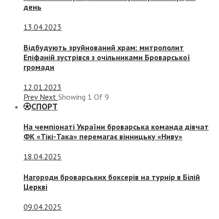
день
13.04.2023
Відбудують зруйнований храм: митрополит
Епіфаній зустрівся з очільниками Броварської
громади
12.01.2023
Prev
Next
Showing
1
Of
9
СПОРТ
На чемпіонаті України броварська команда дівчат
ФК «Тікі-Така» перемагає вінницьку «Ниву»
18.04.2025
Нагороди броварських боксерів на турнір в Білій
Церкві
09.04.2025