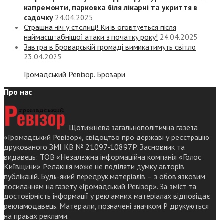
капремонти, парковка біля лікарні та укриття в
садочку
24.04.2025
Страшна ніч у столиці! Київ оговтується після
наймасштабнішої атаки з початку року!
24.04.2025
Завтра в Броварській громаді вимикатимуть світло
23.04.2025
Громадський Ревізор. Бровари
Про нас
Щотижнева загальнополітична газета
«Громадський Ревізор», свідоцтво про державну реєстрацію
друкованого ЗМІ КВ № 21097-10897Р. Засновник та
видавець: ТОВ «Незалежна інформаційна компанія «Голос
Київщини» Редакція може не поділяти думку авторів
публікацій. Будь-який передрук матеріалів – з обов’язковим
посиланням на газету «Громадський Ревізор». За зміст та
достовірність інформації у рекламних матеріалах відповідає
рекламодавець. Матеріали, позначені значком Р друкуються
на правах реклами.