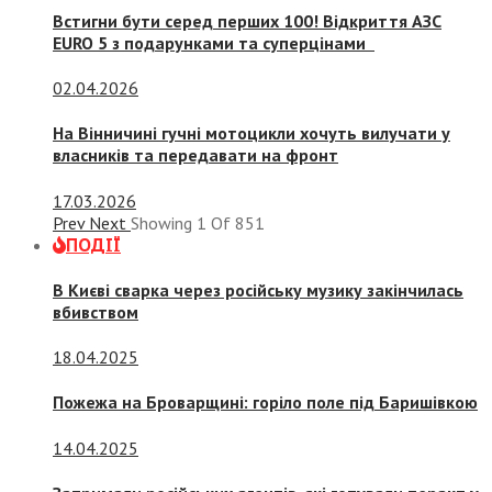
Встигни бути серед перших 100! Відкриття АЗС
EURO 5 з подарунками та суперцінами
02.04.2026
На Вінничині гучні мотоцикли хочуть вилучати у
власників та передавати на фронт
17.03.2026
Prev
Next
Showing
1
Of
851
ПОДІЇ
В Києві сварка через російську музику закінчилась
вбивством
18.04.2025
Пожежа на Броварщині: горіло поле під Баришівкою
14.04.2025