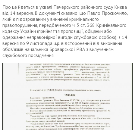
Про це йдеться в ухвалі Печерського районного суду Києва
від 14 вересня. В документі сказано, що Павло Проскочило,
який є підозрюваним у вчиненні кримінального
правопорушення, передбаченого ч. 3 ст. 368 Кримінального
кодексу України (прийняття пропозиції, обіцянки або
одержання неправомірної вигоди службовою особою), з 14
вересня по 9 листопада ц.р. відсторонений від виконання
обов’язків начальника Броварської РВА з вилученням
службового посвідчення.