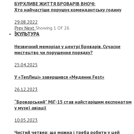
БУРХЛИВЕ ЖИТТЯ БРОВАРІВ ВНОЧІ:
Хто найчастіше порушує комендантську годину
29.08.2022
Prev
Next
Showing
1
Of
26
КУЛЬТУРА
Незвичний меморіал у центрі Броварів. Сучасне
мистецтво чи порушення порядку?
25.04.2025
У «ТепЛиці» завершився «Медяник Fest»
26.12.2023
“Броварський” МіГ-15 став найстарішим експонатом
у музеї авіації
10.05.2023
Чистий четвер: що можна і треба робити у цей