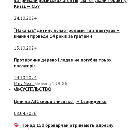
Затримали російських агентів, які готували теракт у
Києві, — СБУ
24.10.2024
“Накачав” дитину психотропами та згвалтував –
киянин проведе 14 років за ґратами
15.10.2024
Протаранив дерево і ледве не погубив трьох
пасажирів
14.10.2024
Prev
Next
Showing
1
Of
86
СУСПIЛЬСТВО
Ціни на АЗС скоро знизяться, –
Свириденко
08.04.2026
Понад 150 броварчан отримають адресну