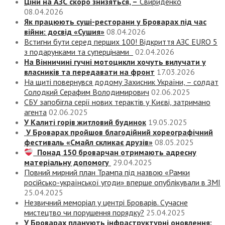
Ціни на АЗС скоро знизяться, –
Свириденко
08.04.2026
Як працюють суші-ресторани у Броварах під час
війни: досвід «Сушия»
08.04.2026
Встигни бути серед перших 100! Відкриття АЗС EURO 5
з подарунками та суперцінами
02.04.2026
На Вінничині гучні мотоцикли хочуть вилучати у
власників та передавати на фронт
17.03.2026
На щиті повернувся додому Захисник України, – солдат
Солодкий Серафим Володимирович
02.06.2025
СБУ запобігла серії нових терактів у Києві, затримано
агента
02.06.2025
У Калиті горів житловий будинок
19.05.2025
У Броварах пройшов благодійний хореографічний
фестиваль «Смайл скликає друзів»
08.05.2025
Понад 150 броварчан отримають адресну
матеріальну допомогу
29.04.2025
Повний мирний план Трампа під назвою «‎Рамки
російсько-української угоди» вперше опублікували в ЗМІ
25.04.2025
Незвичний меморіал у центрі Броварів. Сучасне
мистецтво чи порушення порядку?
25.04.2025
У Броварах планують інфраструктурні оновлення: