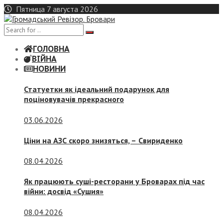
Skip
Пятница 7 августа 2026
to
content
ГОЛОВНА
ВІЙНА
НОВИНИ
Статуетки як ідеальний подарунок для
поціновувачів прекрасного
03.06.2026
Ціни на АЗС скоро знизяться, –
Свириденко
08.04.2026
Як працюють суші-ресторани у Броварах під час
війни: досвід «Сушия»
08.04.2026