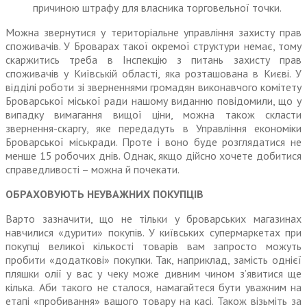
причиною штрафу для власника торговельної точки.
Можна звернутися у територіальне управління захисту прав
споживачів. У Броварах такої окремої структури немає, тому
скаржитись треба в Інспекцію з питань захисту прав
споживачів у Київській області, яка розташована в Києві. У
відділі роботи зі зверненнями громадян виконавчого комітету
Броварської міської ради нашому виданню повідомили, що у
випадку вимагання вищої ціни, можна також скласти
звернення-скаргу, яке передадуть в Управління економіки
Броварської міськради. Проте і воно буде розглядатися не
менше 15 робочих днів. Однак, якщо дійсно хочете добитися
справедливості – можна й почекати.
ОБРАХОВУЮТЬ НЕУВАЖНИХ ПОКУПЦІВ
Варто зазначити, що не тільки у броварських магазинах
навчилися «дурити» покупів. У київських супермаркетах при
покупці великої кількості товарів вам запросто можуть
пробити «додаткові» покупки. Так, наприклад, замість однієї
пляшки олії у вас у чеку може дивним чином з’явитися ще
кілька. Аби такого не сталося, намагайтеся бути уважним на
етапі «пробивання» вашого товару на касі. Також візьміть за