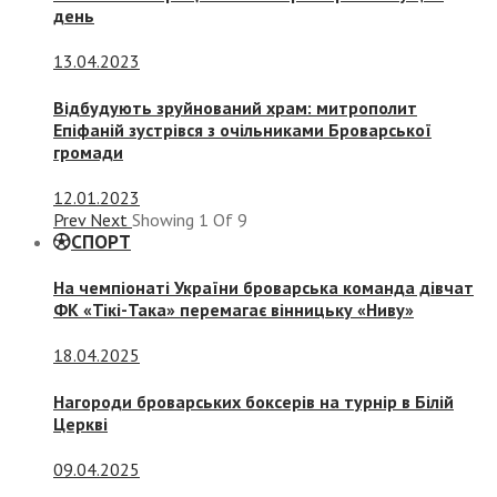
день
13.04.2023
Відбудують зруйнований храм: митрополит
Епіфаній зустрівся з очільниками Броварської
громади
12.01.2023
Prev
Next
Showing
1
Of
9
СПОРТ
На чемпіонаті України броварська команда дівчат
ФК «Тікі-Така» перемагає вінницьку «Ниву»
18.04.2025
Нагороди броварських боксерів на турнір в Білій
Церкві
09.04.2025