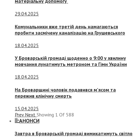
матеріальну допомогу
29.04.2025
Комунальники вже третій день намагаються
пробити засмічену каналізацію на Грушевського
18.04.2025
У Броварській громаді щоденно о 9:00 у хвилину
мовчання лунатимуть метроном та Гімн України
18.04.2025
На Броварщині чоловік подавився м’ясом та
пережив клінічну смерть
15.04.2025
Prev
Next
Showing
1
Of
588
АНОНСИ
Завтра в Броварській громаді вимикатимуть світло