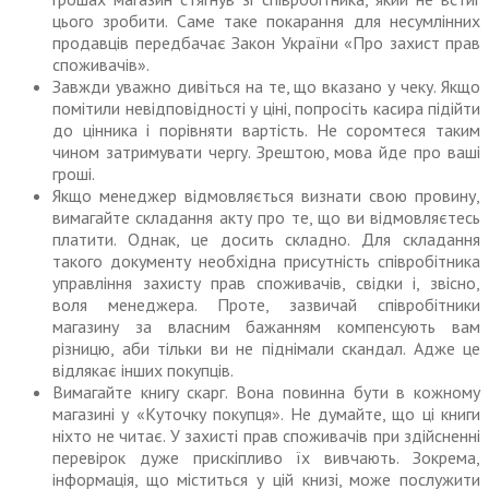
цього зробити. Саме таке покарання для несумлінних
продавців передбачає Закон України «Про захист прав
споживачів».
Завжди уважно дивіться на те, що вказано у чеку. Якщо
помітили невідповідності у ціні, попросіть касира підійти
до цінника і порівняти вартість. Не соромтеся таким
чином затримувати чергу. Зрештою, мова йде про ваші
гроші.
Якщо менеджер відмовляється визнати свою провину,
вимагайте складання акту про те, що ви відмовляєтесь
платити. Однак, це досить складно. Для складання
такого документу необхідна присутність співробітника
управління захисту прав споживачів, свідки і, звісно,
воля менеджера. Проте, зазвичай співробітники
магазину за власним бажанням компенсують вам
різницю, аби тільки ви не піднімали скандал. Адже це
відлякає інших покупців.
Вимагайте книгу скарг. Вона повинна бути в кожному
магазині у «Куточку покупця». Не думайте, що ці книги
ніхто не читає. У захисті прав споживачів при здійсненні
перевірок дуже прискіпливо їх вивчають. Зокрема,
інформація, що міститься у цій книзі, може послужити