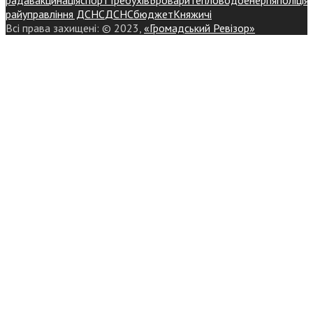
райуправління ДСНС
ДСНС
бюджет
Княжичі
Всі права захищені: © 2023,
«Громадський Ревізор»