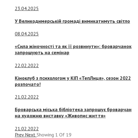
23.04.2025
У Великодимерській громаді вимикатимуть світло
08.04.2025
«Сила жіночності та як її розвинути»: броварчанок
запрошують на семінар
22.02.2022
Кіноклуб з психологом у КІП «ТепЛиця», сезон 2022
розпочато!
21.02.2022
Броварська міська бібліотека запрошує броварчан
на художню виставку «Живопис життя»
21.02.2022
Prev
Next
Showing
1
Of
19