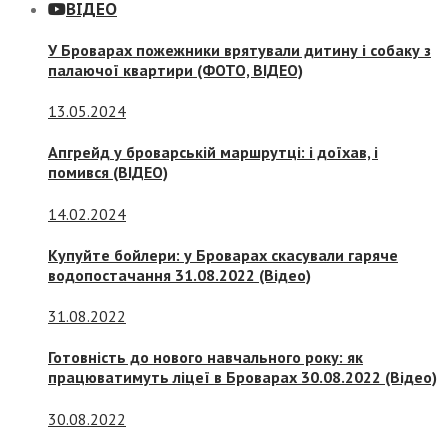
ВІДЕО
У Броварах пожежники врятували дитину і собаку з
палаючої квартири (ФОТО, ВІДЕО)
13.05.2024
Апгрейд у броварській маршрутці: і доїхав, і
помився (ВІДЕО)
14.02.2024
Купуйте бойлери: у Броварах скасували гаряче
водопостачання 31.08.2022 (Відео)
31.08.2022
Готовність до нового навчального року: як
працюватимуть ліцеї в Броварах 30.08.2022 (Відео)
30.08.2022