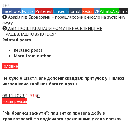
265
Facebook
Twitter
Pinterest
LinkedIn
Tumblr
Reddit
VK
WhatsApp
Emai
Аварія під Броварами – позашляховик винесло на зустрічну
смугу
АБИ ГРОШІ КРАПАЛИ ЧОМУ ПЕРЕСЕЛЕНЦІ НЕ
ПРАЦЕВЛАШТОВУЮТЬСЯ?
Related posts
Related posts
More from author
Головне
Не було б щастя, але допоміг скандал: притулок у Підліссі
несподівано знайшов багато друзів
08.11.2023
1 933
0
Наша ревізія
“Ми боялися заснути”: пацієнтка провела добу в
травматології та поділилася враженнями у соцмережах