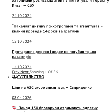
Затримали російських агентів, які готували теракт у
Києві, — СБУ
24.10.2024
“Накачав” дитину психотропами та згвалтував –
киянин проведе 14 років за ґратами
15.10.2024
Протаранив дерево і ледве не погубив трьох
пасажирів
14.10.2024
Prev
Next
Showing
1
Of
86
СУСПIЛЬСТВО
Ціни на АЗС скоро знизяться, –
Свириденко
08.04.2026
Понад 150 броварчан отримають адресну