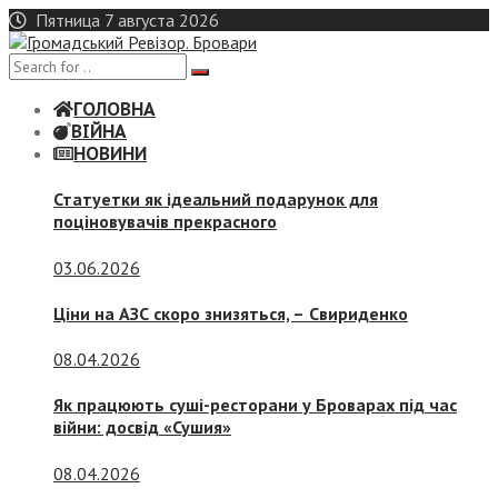
Skip
Пятница 7 августа 2026
to
content
ГОЛОВНА
ВІЙНА
НОВИНИ
Статуетки як ідеальний подарунок для
поціновувачів прекрасного
03.06.2026
Ціни на АЗС скоро знизяться, –
Свириденко
08.04.2026
Як працюють суші-ресторани у Броварах під час
війни: досвід «Сушия»
08.04.2026