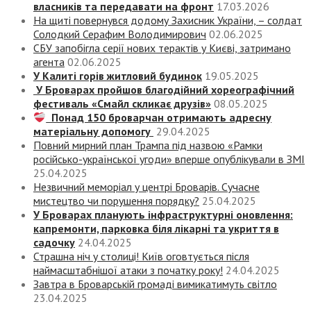
власників та передавати на фронт
17.03.2026
На щиті повернувся додому Захисник України, – солдат
Солодкий Серафим Володимирович
02.06.2025
СБУ запобігла серії нових терактів у Києві, затримано
агента
02.06.2025
У Калиті горів житловий будинок
19.05.2025
У Броварах пройшов благодійний хореографічний
фестиваль «Смайл скликає друзів»
08.05.2025
Понад 150 броварчан отримають адресну
матеріальну допомогу
29.04.2025
Повний мирний план Трампа під назвою «‎Рамки
російсько-української угоди» вперше опублікували в ЗМІ
25.04.2025
Незвичний меморіал у центрі Броварів. Сучасне
мистецтво чи порушення порядку?
25.04.2025
У Броварах планують інфраструктурні оновлення:
капремонти, парковка біля лікарні та укриття в
садочку
24.04.2025
Страшна ніч у столиці! Київ оговтується після
наймасштабнішої атаки з початку року!
24.04.2025
Завтра в Броварській громаді вимикатимуть світло
23.04.2025