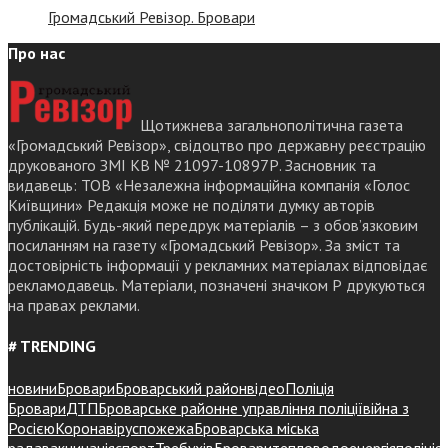
Громадський Ревізор. Бровари
Про нас
Щотижнева загальнополітична газета
«Громадський Ревізор», свідоцтво про державну реєстрацію
друкованого ЗМІ КВ № 21097-10897Р. Засновник та
видавець: ТОВ «Незалежна інформаційна компанія «Голос
Київщини» Редакція може не поділяти думку авторів
публікацій. Будь-який передрук матеріалів – з обов’язковим
посиланням на газету «Громадський Ревізор». За зміст та
достовірність інформації у рекламних матеріалах відповідає
рекламодавець. Матеріали, позначені значком Р друкуються
на правах реклами.
# TRENDING
новини
Бровари
Броварський район
відео
Поліція
Бровари
ДТП
Броварське районне управління поліції
війна з
Росією
Коронавірус
пожежа
Броварська міська
рада
вакцинація
спорт
Требухів
Броваритепловодоенергія
поліція