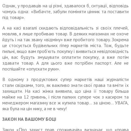
Однак, у продавців на ці різні, здавалося б, ситуації, відповідь
чомусь одна: «Вибачте, забули поміняти цінник та поставити
під товар».
А на касі взагалі скидають відповідальність зі своїх плечей,
мовляв, я лише пробиваю товар. В деяких магазинах не охоче
йдуть і на так звану «відміну» вже пробитого товару. Зокрема
це стосується будівельних гіпер маркетів міста. Тож, будьте
пильні, якщо вам проб’ють покупку і виявиться невідповідність
цін, вас будуть змушувати оплатити покупку, а вже потім
здавати товар. А для цього вже потрібен паспорт. Але не
поспішайте «опускати руки».
В одному з продуктових супер маркетів наші журналісти
стали свідками, того, як важливо знати свої права та вміти їх
захищати. На касі жінка виявила, що ціна її товару більша
майже на 12 гривень, і після палких супере чок з касиром та
менеджером магазину все ж купила товар… за ціною… УВАГА,
яка була на цін нику, а не в чеку!
ЗАКОН НА ВАШОМУ БОЦІ
Закон «Про захист прав споживачів» визначає, що «права