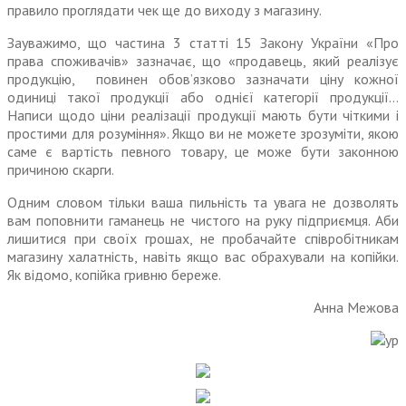
правило проглядати чек ще до виходу з магазину.
Зауважимо, що частина 3 статті 15 Закону України «Про
права споживачів» зазначає, що «продавець, який реалізує
продукцію, повинен обов’язково зазначати ціну кожної
одиниці такої продукції або однієї категорії продукції…
Написи щодо ціни реалізації продукції мають бути чіткими і
простими для розуміння». Якщо ви не можете зрозуміти, якою
саме є вартість певного товару, це може бути законною
причиною скарги.
Одним словом тільки ваша пильність та увага не дозволять
вам поповнити гаманець не чистого на руку підприємця. Аби
лишитися при своїх грошах, не пробачайте співробітникам
магазину халатність, навіть якщо вас обрахували на копійки.
Як відомо, копійка гривню береже.
Анна Межова