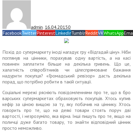
admin
16.04.2015
0
—
Facebook
Twitter
Pinterest
LinkedIn
Tumblr
Reddit
VK
WhatsApp
Emai
Похід до супермаркету іноді нагадує гру «Відгадай ціну». Ніби
поглянув на цінники, порахував одну вартість, а на касі
повинен заплатити більше на декілька гривень. Що це,
халатність співробітників чи цілеспрямоване бажання
надурити покупця? «Громадський ревізор» дасть декілька
порад, що потрібно робити в такій ситуації.
Соціальні мережі рясніють повідомленнями про те, що в бро
варських супермаркетах обраховують покупців. Хтось купив
кефір за ціною вищою за ту, яку побачив на ціннику. Хтось
говорить про те, що на деякі товари стоять поруч дві
вартості, і незрозуміло, яка вірна. Інші пишуть про те, якщо на
поличці дуже багато товару, то знайти відповідний цінник
просто неможливо.