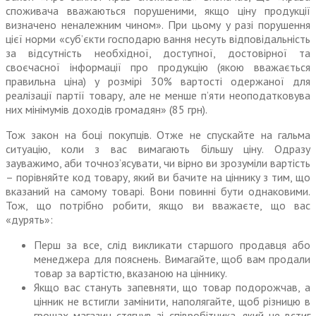
споживача вважаються порушеними, якщо ціну продукції
визначено неналежним чином». При цьому у разі порушення
цієї норми «суб’єкти господарю вання несуть відповідальність
за відсутність необхідної, доступної, достовірної та
своєчасної інформації про продукцію (якою вважається
правильна ціна) у розмірі 30% вартості одержаної для
реалізації партії товару, але не менше п’яти неоподатковува
них мінімумів доходів громадян» (85 грн).
Тож закон на боці покупців. Отже не спускайте на гальма
ситуацію, коли з вас вимагають більшу ціну. Одразу
зауважимо, аби точноз’ясувати, чи вірно ви зрозуміли вартість
– порівняйте код товару, який ви бачите на ціннику з тим, що
вказаний на самому товарі. Вони повинні бути однаковими.
Тож, що потрібно робити, якщо ви вважаєте, що вас
«дурять»:
Перш за все, слід викликати старшого продавця або
менеджера для пояснень. Вимагайте, щоб вам продали
товар за вартістю, вказаною на ціннику.
Якщо вас стануть запевняти, що товар подорожчав, а
цінник не встигли замінити, наполягайте, щоб різницю в
грошах магазин стягнув зі співробітника, який не встиг