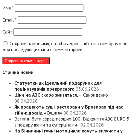
Имя
*
Email
*
Сайт
Сохранить моё имя, email и адрес сайта в этом браузере
для последующих моих комментариев.
Стрічка новин
Статуетки як ідеальний подарунок для
поціновувачів прекрасного
03.06.2026
Ціни на АЗС скоро знизяться, –
Свириденко
08.04.2026
Як працюють суші-ресторани у Броварах під час
війни: досвід «Сушия»
08.04.2026
Встигни бути серед перших 100! Відкриття АЗС EURO 5
з подарунками та суперцінами
02.04.2026
На Вінничині гучні мотоцикли хочуть вилучати у