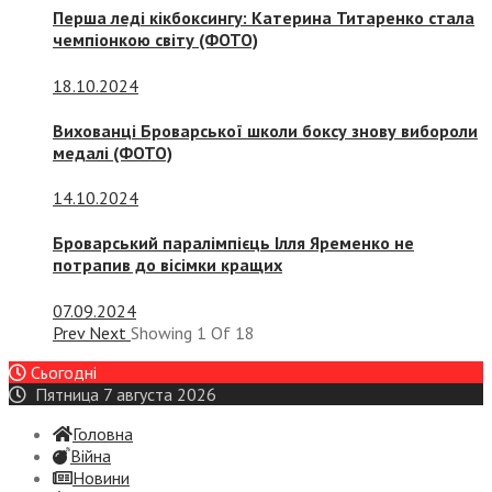
Перша леді кікбоксингу: Катерина Титаренко стала
чемпіонкою світу (ФОТО)
18.10.2024
Вихованці Броварської школи боксу знову вибороли
медалі (ФОТО)
14.10.2024
Броварський паралімпієць Ілля Яременко не
потрапив до вісімки кращих
07.09.2024
Prev
Next
Showing
1
Of
18
Сьогодні
Пятница 7 августа 2026
Головна
Війна
Новини