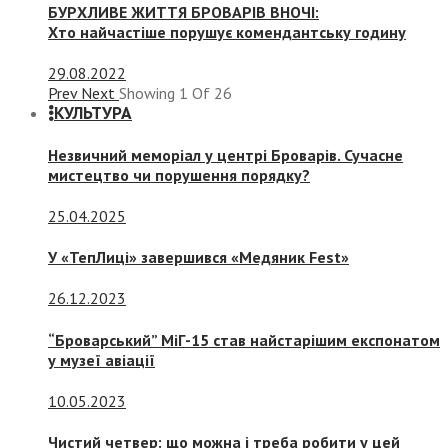
БУРХЛИВЕ ЖИТТЯ БРОВАРІВ ВНОЧІ:
Хто найчастіше порушує комендантську годину
29.08.2022
Prev
Next
Showing
1
Of
26
КУЛЬТУРА
Незвичний меморіал у центрі Броварів. Сучасне
мистецтво чи порушення порядку?
25.04.2025
У «ТепЛиці» завершився «Медяник Fest»
26.12.2023
“Броварський” МіГ-15 став найстарішим експонатом
у музеї авіації
10.05.2023
Чистий четвер: що можна і треба робити у цей