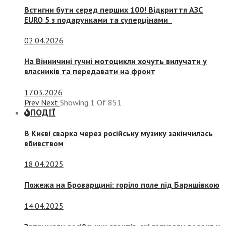
Встигни бути серед перших 100! Відкриття АЗС
EURO 5 з подарунками та суперцінами
02.04.2026
На Вінничині гучні мотоцикли хочуть вилучати у
власників та передавати на фронт
17.03.2026
Prev
Next
Showing
1
Of
851
ПОДІЇ
В Києві сварка через російську музику закінчилась
вбивством
18.04.2025
Пожежа на Броварщині: горіло поле під Баришівкою
14.04.2025