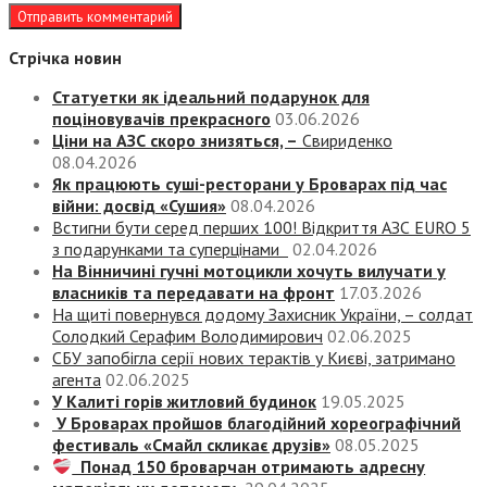
Стрічка новин
Статуетки як ідеальний подарунок для
поціновувачів прекрасного
03.06.2026
Ціни на АЗС скоро знизяться, –
Свириденко
08.04.2026
Як працюють суші-ресторани у Броварах під час
війни: досвід «Сушия»
08.04.2026
Встигни бути серед перших 100! Відкриття АЗС EURO 5
з подарунками та суперцінами
02.04.2026
На Вінничині гучні мотоцикли хочуть вилучати у
власників та передавати на фронт
17.03.2026
На щиті повернувся додому Захисник України, – солдат
Солодкий Серафим Володимирович
02.06.2025
СБУ запобігла серії нових терактів у Києві, затримано
агента
02.06.2025
У Калиті горів житловий будинок
19.05.2025
У Броварах пройшов благодійний хореографічний
фестиваль «Смайл скликає друзів»
08.05.2025
Понад 150 броварчан отримають адресну