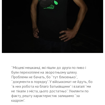
“Місцеві мешканці, які пішли до друга по пиво і
були перехоплені на зворотньому шляху.
Проблеми не бачать, бо “тут близенько”,
“документи в порядку”. У військкомат не йдуть, бо
“в них робота на благо Батьківщини” і взагалі “ми
не тікали з міста, цього достатньо”. Ухилянти по
факту, решту характеристик залишимо “за
кадром”.