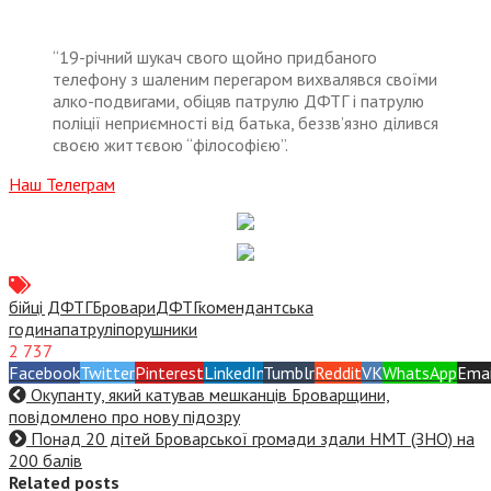
“19-річний шукач свого щойно придбаного
телефону з шаленим перегаром вихвалявся своїми
алко-подвигами, обіцяв патрулю ДФТГ і патрулю
поліції неприємності від батька, беззв’язно ділився
своєю життєвою “філософією”.
Наш Телеграм
бійці ДФТГ
Бровари
ДФТГ
комендантська
година
патрулі
порушники
2 737
Facebook
Twitter
Pinterest
LinkedIn
Tumblr
Reddit
VK
WhatsApp
Emai
Окупанту, який катував мешканців Броварщини,
повідомлено про нову підозру
Понад 20 дітей Броварської громади здали НМТ (ЗНО) на
200 балів
Related posts