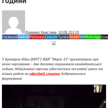
години
Ломенко Кристина
10.08.2022
0
—
Facebook
Twitter
Pinterest
LinkedIn
Tumblr
Reddit
VK
WhatsApp
Emai
У Броварах бійці ДФТГ2 ВШР “Марік-33” прозвітували про
нічне чергування – два десятка порушників комендантської
години. Найцікавіші персони удостоїлися посиленої уваги та
кілька рядків на
офіційній сторінці
добровольчого
формування