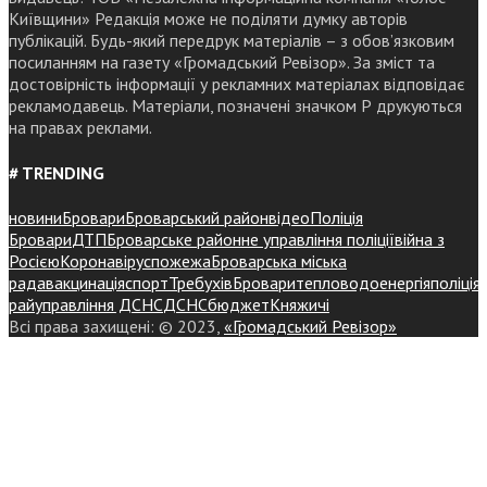
Київщини» Редакція може не поділяти думку авторів
публікацій. Будь-який передрук матеріалів – з обов’язковим
посиланням на газету «Громадський Ревізор». За зміст та
достовірність інформації у рекламних матеріалах відповідає
рекламодавець. Матеріали, позначені значком Р друкуються
на правах реклами.
# TRENDING
новини
Бровари
Броварський район
відео
Поліція
Бровари
ДТП
Броварське районне управління поліції
війна з
Росією
Коронавірус
пожежа
Броварська міська
рада
вакцинація
спорт
Требухів
Броваритепловодоенергія
поліція
райуправління ДСНС
ДСНС
бюджет
Княжичі
Всі права захищені: © 2023,
«Громадський Ревізор»