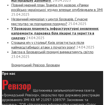
матеріальну допомогу
29.04.2025
Повний мирний план Трампа під назвою «‎Рамки
російсько-української угоди» вперше опублікували в ЗМІ
25.04.2025
Незвичний меморіал у центрі Броварів. Сучасне
мистецтво чи порушення порядку?
25.04.2025
У Броварах планують інфраструктурні оновлення:
капремонти, парковка біля лікарні та укриття в
садочку
24.04.2025
Страшна ніч у столиці! Київ оговтується після
наймасштабнішої атаки з початку року!
24.04.2025
Завтра в Броварській громаді вимикатимуть світло
23.04.2025
Громадський Ревізор. Бровари
Про нас
Щотижнева загальнополітична газета
«Громадський Ревізор», свідоцтво про державну реєстрацію
друкованого ЗМІ КВ № 21097-10897Р. Засновник та
видавець: ТОВ «Незалежна інформаційна компанія «Голос