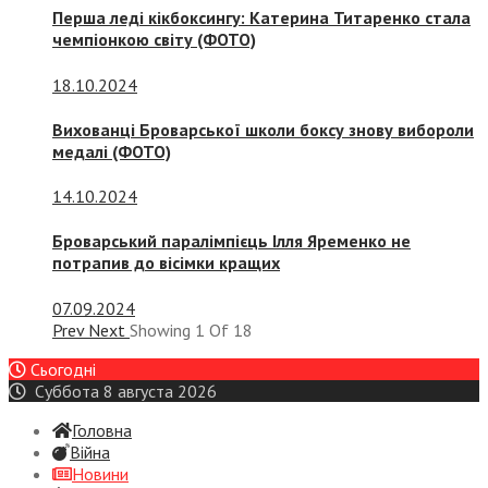
Перша леді кікбоксингу: Катерина Титаренко стала
чемпіонкою світу (ФОТО)
18.10.2024
Вихованці Броварської школи боксу знову вибороли
медалі (ФОТО)
14.10.2024
Броварський паралімпієць Ілля Яременко не
потрапив до вісімки кращих
07.09.2024
Prev
Next
Showing
1
Of
18
Сьогодні
Суббота 8 августа 2026
Головна
Війна
Новини