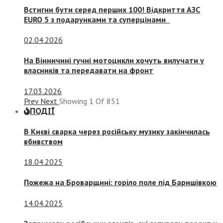
Встигни бути серед перших 100! Відкриття АЗС
EURO 5 з подарунками та суперцінами
02.04.2026
На Вінничині гучні мотоцикли хочуть вилучати у
власників та передавати на фронт
17.03.2026
Prev
Next
Showing
1
Of
851
ПОДІЇ
В Києві сварка через російську музику закінчилась
вбивством
18.04.2025
Пожежа на Броварщині: горіло поле під Баришівкою
14.04.2025