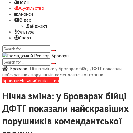
Події
Суспiльство
Анонси
Відео
Дайджест
Культура
Спорт
Бровари
Нічна зміна: у Броварах бійці ДФТГ показали
найскравіших порушників комендантської години
Бровари
Новини
Суспiльство
Нічна зміна: у Броварах бійці
ДФТГ показали найскравіших
порушників комендантської