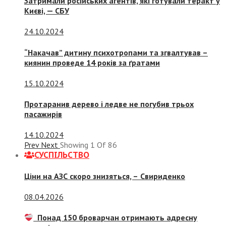
Затримали російських агентів, які готували теракт у
Києві, — СБУ
24.10.2024
“Накачав” дитину психотропами та згвалтував –
киянин проведе 14 років за ґратами
15.10.2024
Протаранив дерево і ледве не погубив трьох
пасажирів
14.10.2024
Prev
Next
Showing
1
Of
86
СУСПIЛЬСТВО
Ціни на АЗС скоро знизяться, –
Свириденко
08.04.2026
Понад 150 броварчан отримають адресну