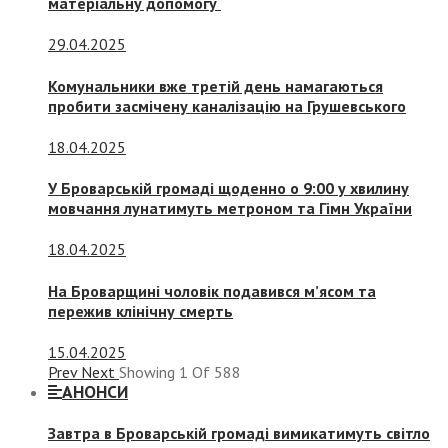
матеріальну допомогу
29.04.2025
Комунальники вже третій день намагаються
пробити засмічену каналізацію на Грушевського
18.04.2025
У Броварській громаді щоденно о 9:00 у хвилину
мовчання лунатимуть метроном та Гімн України
18.04.2025
На Броварщині чоловік подавився м’ясом та
пережив клінічну смерть
15.04.2025
Prev
Next
Showing
1
Of
588
АНОНСИ
Завтра в Броварській громаді вимикатимуть світло