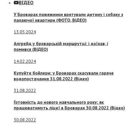
ВІДЕО
У Броварах пожежники врятували дитину і собаку з
палаючої квартири (ФОТО, ВІДЕО)
13.05.2024
Апгрейд у броварській маршрутці: і доїхав, і
помився (ВІДЕО)
14.02.2024
Купуйте бойлери: у Броварах скасували гаряче
водопостачання 31.08.2022 (Відео)
31.08.2022
Готовність до нового навчального року: як
працюватимуть ліцеї в Броварах 30.08.2022 (Відео)
30.08.2022