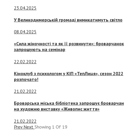
23.04.2025
У Великодимерській громаді вимикатимуть світло
08.04.2025
«Сила жіночності та як її розвинути»: броварчанок
запрошують на семінар
22.02.2022
Кіноклуб з психологом у КІП «ТепЛиця», сезон 2022
розпочато!
21.02.2022
Броварська міська бібліотека запрошує броварчан
на художню виставку «Живопис життя»
21.02.2022
Prev
Next
Showing
1
Of
19