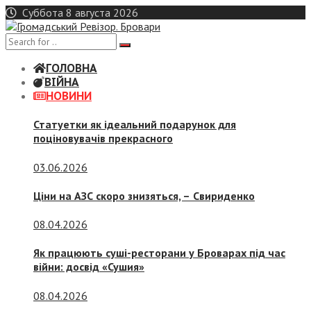
Skip
Суббота 8 августа 2026
to
content
ГОЛОВНА
ВІЙНА
НОВИНИ
Статуетки як ідеальний подарунок для
поціновувачів прекрасного
03.06.2026
Ціни на АЗС скоро знизяться, –
Свириденко
08.04.2026
Як працюють суші-ресторани у Броварах під час
війни: досвід «Сушия»
08.04.2026