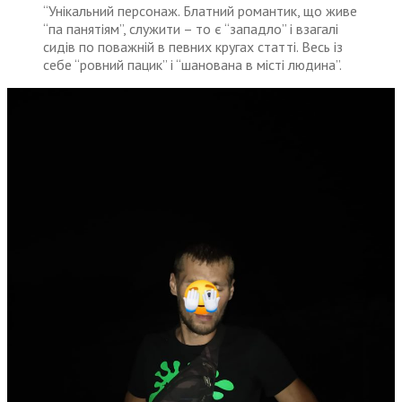
“Унікальний персонаж. Блатний романтик, що живе
“па панятіям”, служити – то є “западло” і взагалі
сидів по поважній в певних кругах статті. Весь із
себе “ровний пацик” і “шанована в місті людина”.