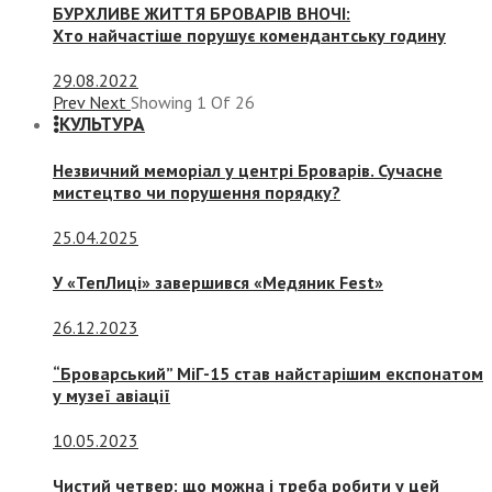
БУРХЛИВЕ ЖИТТЯ БРОВАРІВ ВНОЧІ:
Хто найчастіше порушує комендантську годину
29.08.2022
Prev
Next
Showing
1
Of
26
КУЛЬТУРА
Незвичний меморіал у центрі Броварів. Сучасне
мистецтво чи порушення порядку?
25.04.2025
У «ТепЛиці» завершився «Медяник Fest»
26.12.2023
“Броварський” МіГ-15 став найстарішим експонатом
у музеї авіації
10.05.2023
Чистий четвер: що можна і треба робити у цей