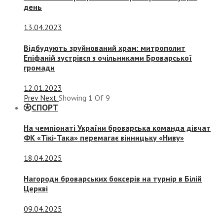
день
13.04.2023
Відбудують зруйнований храм: митрополит
Епіфаній зустрівся з очільниками Броварської
громади
12.01.2023
Prev
Next
Showing
1
Of
9
СПОРТ
На чемпіонаті України броварська команда дівчат
ФК «Тікі-Така» перемагає вінницьку «Ниву»
18.04.2025
Нагороди броварських боксерів на турнір в Білій
Церкві
09.04.2025