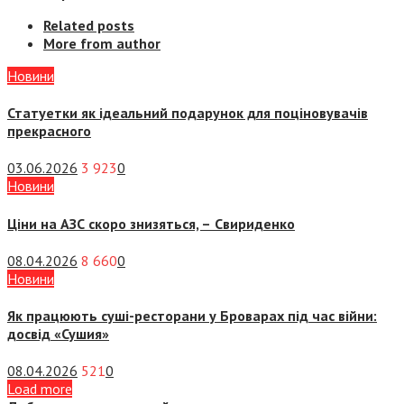
Related posts
More from author
Новини
Статуетки як ідеальний подарунок для поціновувачів
прекрасного
03.06.2026
3 923
0
Новини
Ціни на АЗС скоро знизяться, –
Свириденко
08.04.2026
8 660
0
Новини
Як працюють суші-ресторани у Броварах під час війни:
досвід «Сушия»
08.04.2026
521
0
Load more