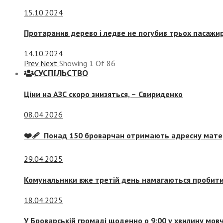
15.10.2024
Протаранив дерево і ледве не погубив трьох пасажир
14.10.2024
Prev
Next
Showing
1
Of
86
СУСПIЛЬСТВО
Ціни на АЗС скоро знизяться, –
Свириденко
08.04.2026
❤️‍🩹 Понад 150 броварчан отримають адресну мат
29.04.2025
Комунальники вже третій день намагаються пробити 
18.04.2025
У Броварській громаді щоденно о 9:00 у хвилину мо