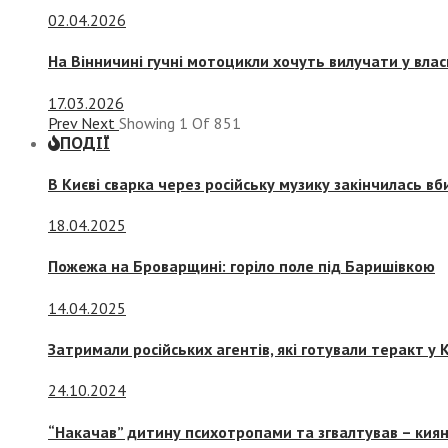
02.04.2026
На Вінничині гучні мотоцикли хочуть вилучати у вла
17.03.2026
Prev
Next
Showing
1
Of
851
ПОДІЇ
В Києві сварка через російську музику закінчилась в
18.04.2025
Пожежа на Броварщині: горіло поле під Баришівкою
14.04.2025
Затримали російських агентів, які готували теракт у К
24.10.2024
“Накачав” дитину психотропами та згвалтував – киян