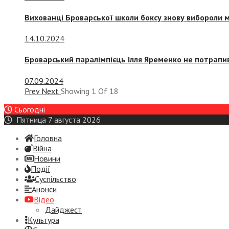
Вихованці Броварської школи боксу знову вибороли 
14.10.2024
Броварський паралімпієць Ілля Яременко не потрапив
07.09.2024
Prev
Next
Showing
1
Of
18
Сьогодні
Пятница 7 августа 2026
Головна
Війна
Новини
Події
Суспiльство
Анонси
Відео
Дайджест
Культура