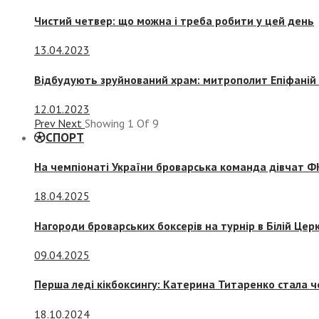
Чистий четвер: що можна і треба робити у цей день
13.04.2023
Відбудують зруйнований храм: митрополит Епіфаній 
12.01.2023
Prev
Next
Showing
1
Of
9
СПОРТ
На чемпіонаті України броварська команда дівчат ФК
18.04.2025
Нагороди броварських боксерів на турнір в Білій Церк
09.04.2025
Перша леді кікбоксингу: Катерина Титаренко стала ч
18.10.2024