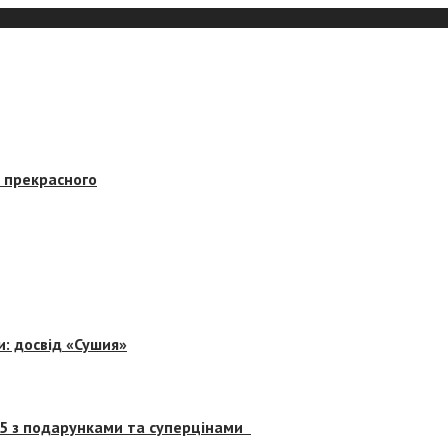
в прекрасного
и: досвід «Сушия»
 5 з подарунками та суперцінами