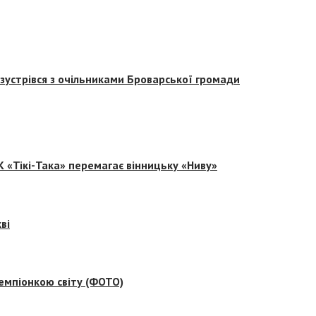
зустрівся з очільниками Броварської громади
 «Тікі-Така» перемагає вінницьку «Ниву»
ві
емпіонкою світу (ФОТО)