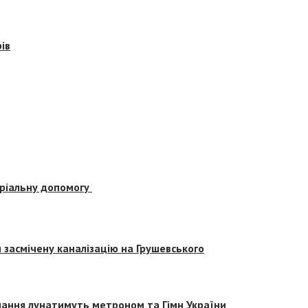
ів
еріальну допомогу
засмічену каналізацію на Грушевського
вчання лунатимуть метроном та Гімн України