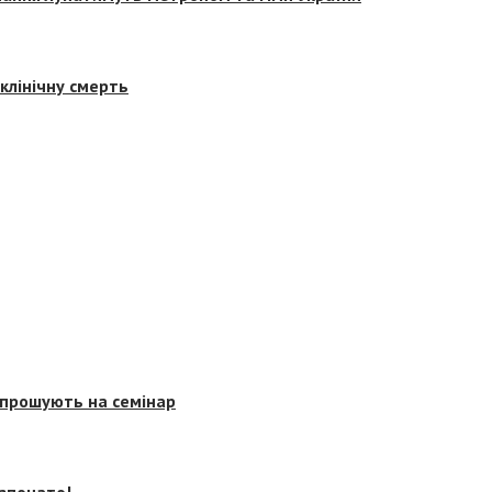
клінічну смерть
запрошують на семінар
озпочато!