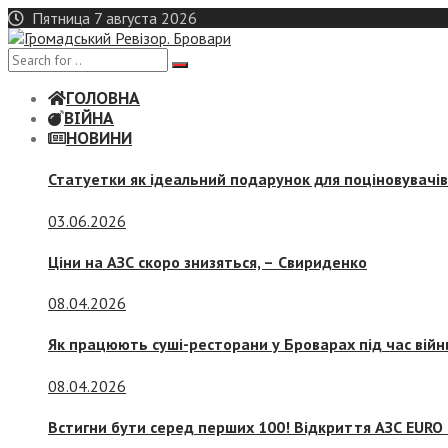
Skip
Пятница 7 августа 2026
to
content
ГОЛОВНА
ВІЙНА
НОВИНИ
Статуетки як ідеальний подарунок для поціновувачі
03.06.2026
Ціни на АЗС скоро знизяться, –
Свириденко
08.04.2026
Як працюють суші-ресторани у Броварах під час війн
08.04.2026
Встигни бути серед перших 100! Відкриття АЗС EURO