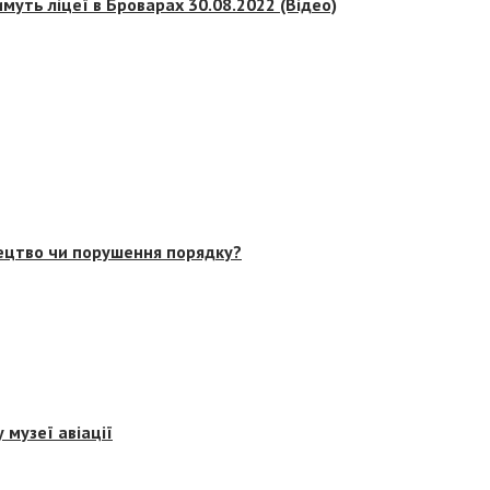
муть ліцеї в Броварах 30.08.2022 (Відео)
тецтво чи порушення порядку?
 музеї авіації