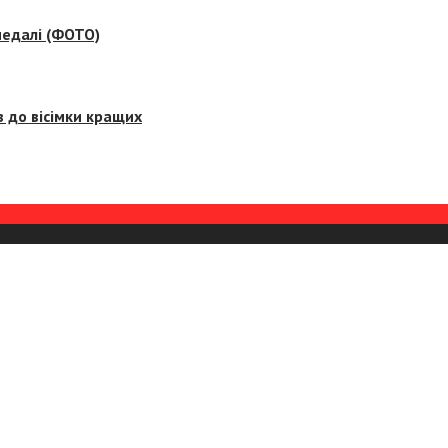
медалі (ФОТО)
 до вісімки кращих