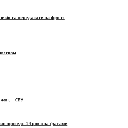
сників та передавати на фронт
бивством
иєві, — СБУ
ин проведе 14 років за ґратами