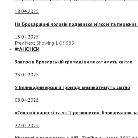
18.04.2025
На Броварщині чоловік подавився м’ясом та пережив 
15.04.2025
Prev
Next
Showing
1
Of
588
АНОНСИ
Завтра в Броварській громаді вимикатимуть світло
23.04.2025
У Великодимерській громаді вимикатимуть світло
08.04.2025
«Сила жіночності та як її розвинути»: броварчанок 
22.02.2022
Кіноклуб з психологом у КІП «ТепЛиця», сезон 2022 р