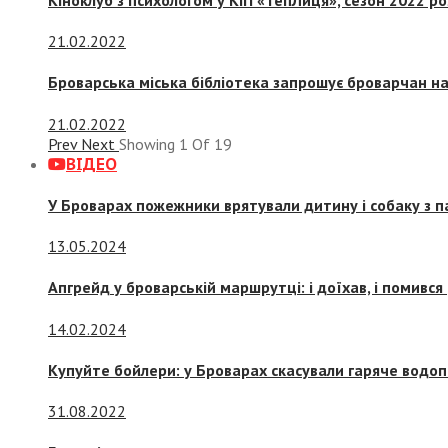
21.02.2022
Броварська міська бібліотека запрошує броварчан 
21.02.2022
Prev
Next
Showing
1
Of
19
ВІДЕО
У Броварах пожежники врятували дитину і собаку з 
13.05.2024
Апгрейд у броварській маршрутці: і доїхав, і помився
14.02.2024
Купуйте бойлери: у Броварах скасували гаряче водоп
31.08.2022