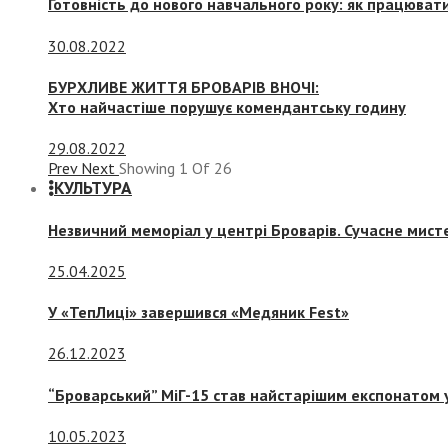
Готовність до нового навчального року: як працювати
30.08.2022
БУРХЛИВЕ ЖИТТЯ БРОВАРІВ ВНОЧІ:
Хто найчастіше порушує комендантську годину
29.08.2022
Prev
Next
Showing
1
Of
26
КУЛЬТУРА
Незвичний меморіал у центрі Броварів. Сучасне мис
25.04.2025
У «ТепЛиці» завершився «Медяник Fest»
26.12.2023
“Броварський” МіГ-15 став найстарішим експонатом у
10.05.2023