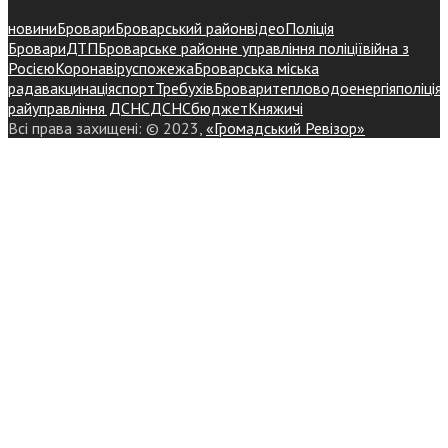
новини
Бровари
Броварський район
відео
Поліція
Бровари
ДТП
Броварське районне управління поліції
війна з
Росією
Коронавірус
пожежа
Броварська міська
рада
вакцинація
спорт
Требухів
Броваритепловодоенергія
поліція
райуправління ДСНС
ДСНС
бюджет
Княжичі
Всі права захищені: © 2023,
«Громадський Ревізор»