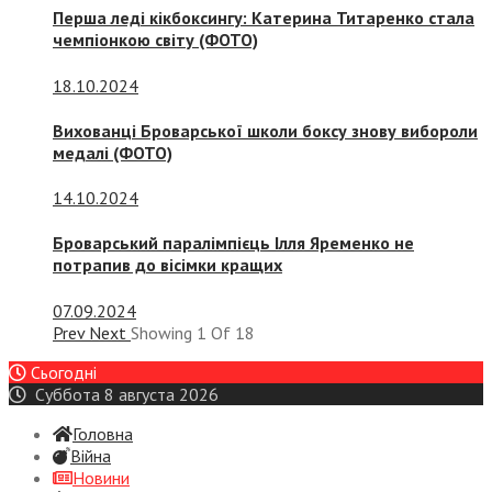
Перша леді кікбоксингу: Катерина Титаренко стала
чемпіонкою світу (ФОТО)
18.10.2024
Вихованці Броварської школи боксу знову вибороли
медалі (ФОТО)
14.10.2024
Броварський паралімпієць Ілля Яременко не
потрапив до вісімки кращих
07.09.2024
Prev
Next
Showing
1
Of
18
Сьогодні
Суббота 8 августа 2026
Головна
Війна
Новини