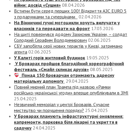
війни: досвід «Сушия»
08.04.2026
Встигни бути серед перших 100! Відкриття АЗС EURO 5
з подарунками та суперцінами
02.04.2026
На Вінничині гучні мотоцикли хочуть вилучати у
власників та передавати на фронт
17.03.2026
На щиті повернувся додому Захисник України, – солдат
Солодкий Серафим Володимирович
02.06.2025
СБУ запобігла серії нових терактів у Києві, затримано
агента
02.06.2025
У Калиті горів житловий будинок
19.05.2025
У Броварах пройшов благодійний хореографічний
фестиваль «Смайл скликає друзів»
08.05.2025
Понад 150 броварчан отримають адресну
матеріальну допомогу
29.04.2025
Повний мирний план Трампа під назвою «‎Рамки
російсько-української угоди» вперше опублікували в ЗМІ
25.04.2025
Незвичний меморіал у центрі Броварів. Сучасне
мистецтво чи порушення порядку?
25.04.2025
У Броварах планують інфраструктурні оновлення:
капремонти, парковка біля лікарні та укриття в
садочку
24.04.2025