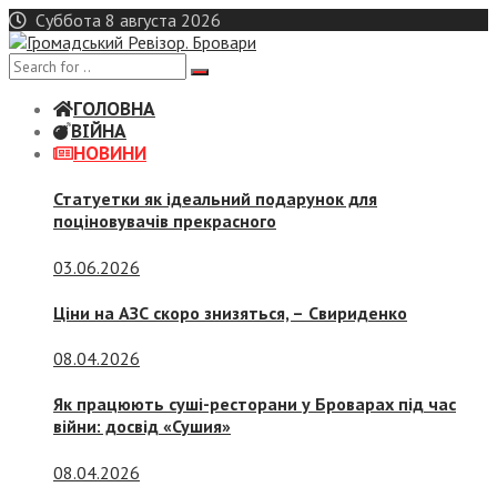
Skip
Суббота 8 августа 2026
to
content
ГОЛОВНА
ВІЙНА
НОВИНИ
Статуетки як ідеальний подарунок для
поціновувачів прекрасного
03.06.2026
Ціни на АЗС скоро знизяться, –
Свириденко
08.04.2026
Як працюють суші-ресторани у Броварах під час
війни: досвід «Сушия»
08.04.2026