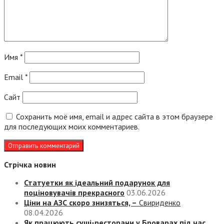
Имя
*
Email
*
Сайт
Сохранить моё имя, email и адрес сайта в этом браузере
для последующих моих комментариев.
Стрічка новин
Статуетки як ідеальний подарунок для
поціновувачів прекрасного
03.06.2026
Ціни на АЗС скоро знизяться, –
Свириденко
08.04.2026
Як працюють суші-ресторани у Броварах під час