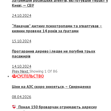
Затримали російських агентів, які готували теракт у
Києві, — СБУ
24.10.2024
“Накачав” дитину психотропами та згвалтував –
киянин проведе 14 років за ґратами
15.10.2024
Протаранив дерево і ледве не погубив трьох
пасажирів
14.10.2024
Prev
Next
Showing
1
Of
86
СУСПIЛЬСТВО
Ціни на АЗС скоро знизяться, –
Свириденко
08.04.2026
Понад 150 броварчан отримають адресну