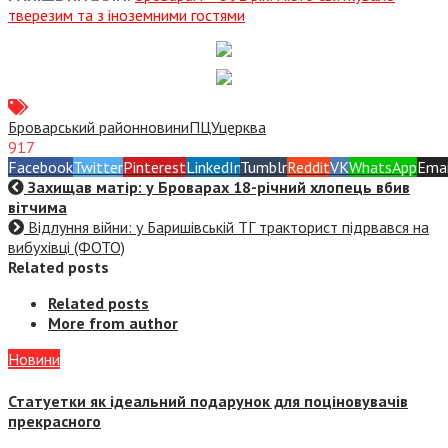
тверезим та з іноземними гостями
Броварський район
новини
ПЦУ
церква
917
Facebook
Twitter
Pinterest
LinkedIn
Tumblr
Reddit
VK
WhatsApp
Emai
Захищав матір: у Броварах 18-річний хлопець вбив
вітчима
Відлуння війни: у Баришівській ТГ тракторист підрвався на
вибухівці (ФОТО)
Related posts
Related posts
More from author
Новини
Статуетки як ідеальний подарунок для поціновувачів
прекрасного