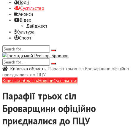
Події
Суспiльство
Анонси
Відео
Дайджест
Культура
Спорт
Київська область
Парафії трьох сіл Броварщини офіційно
приєдналися до ПЦУ
Київська область
Новини
Суспiльство
Парафії трьох сіл
Броварщини офіційно
приєдналися до ПЦУ