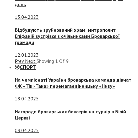
день
13.04.2023
Відбудують зруйнований храм: митрополит
Епіфаній зустрівся з очільниками Броварської
громади
12.01.2023
Prev
Next
Showing
1
Of
9
СПОРТ
На чемпіонаті України броварська команда дівчат
ФК «Тікі-Така» перемагає вінницьку «Ниву»
18.04.2025
Нагороди броварських боксерів на турнір в Білій
Церкві
09.04.2025