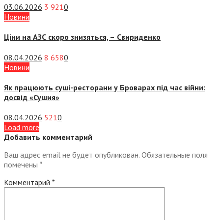
03.06.2026
3 921
0
Новини
Ціни на АЗС скоро знизяться, –
Свириденко
08.04.2026
8 658
0
Новини
Як працюють суші-ресторани у Броварах під час війни:
досвід «Сушия»
08.04.2026
521
0
Load more
Добавить комментарий
Ваш адрес email не будет опубликован.
Обязательные поля
помечены
*
Комментарий
*