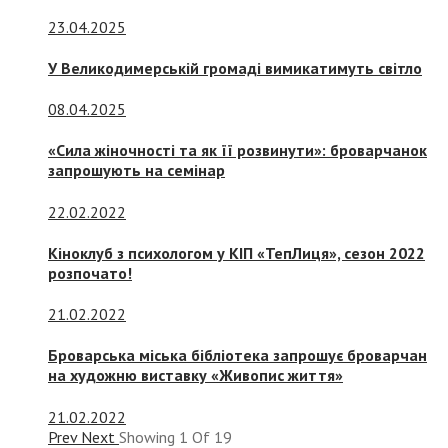
23.04.2025
У Великодимерській громаді вимикатимуть світло
08.04.2025
«Сила жіночності та як її розвинути»: броварчанок
запрошують на семінар
22.02.2022
Кіноклуб з психологом у КІП «ТепЛиця», сезон 2022
розпочато!
21.02.2022
Броварська міська бібліотека запрошує броварчан
на художню виставку «Живопис життя»
21.02.2022
Prev
Next
Showing
1
Of
19