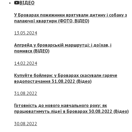
ВІДЕО
У Броварах пожежники врятували дитину і собаку з
палаючої квартири (ФОТО, ВІДЕО)
13.05.2024
Апгрейд у броварській маршрутці: і доїхав, і
помився (ВІДЕО)
14.02.2024
Купуйте бойлери: у Броварах скасували гаряче
водопостачання 31.08.2022 (Відео)
31.08.2022
Готовність до нового навчального року: як
працюватимуть ліцеї в Броварах 30.08.2022 (Відео)
30.08.2022