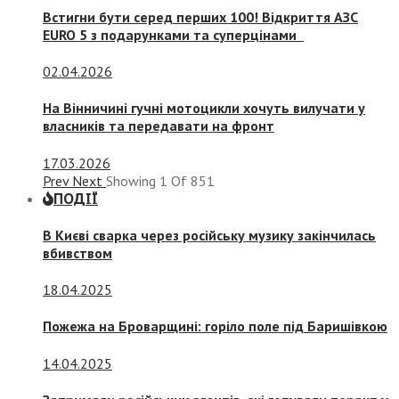
Встигни бути серед перших 100! Відкриття АЗС
EURO 5 з подарунками та суперцінами
02.04.2026
На Вінничині гучні мотоцикли хочуть вилучати у
власників та передавати на фронт
17.03.2026
Prev
Next
Showing
1
Of
851
ПОДІЇ
В Києві сварка через російську музику закінчилась
вбивством
18.04.2025
Пожежа на Броварщині: горіло поле під Баришівкою
14.04.2025