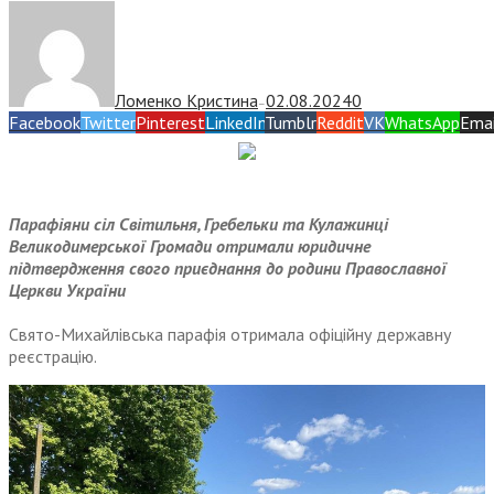
Ломенко Кристина
02.08.2024
0
—
Facebook
Twitter
Pinterest
LinkedIn
Tumblr
Reddit
VK
WhatsApp
Emai
Парафіяни сіл Світильня, Гребельки та Кулажинці
Великодимерської Громади отримали юридичне
підтвердження свого приєднання до родини Православної
Церкви України
Свято-Михайлівська парафія отримала офіційну державну
реєстрацію.