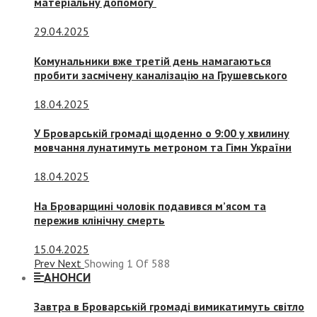
матеріальну допомогу
29.04.2025
Комунальники вже третій день намагаються
пробити засмічену каналізацію на Грушевського
18.04.2025
У Броварській громаді щоденно о 9:00 у хвилину
мовчання лунатимуть метроном та Гімн України
18.04.2025
На Броварщині чоловік подавився м’ясом та
пережив клінічну смерть
15.04.2025
Prev
Next
Showing
1
Of
588
АНОНСИ
Завтра в Броварській громаді вимикатимуть світло