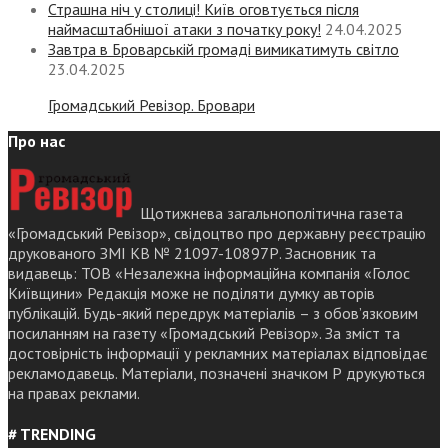
Страшна ніч у столиці! Київ оговтується після
наймасштабнішої атаки з початку року!
24.04.2025
Завтра в Броварській громаді вимикатимуть світло
23.04.2025
Громадський Ревізор. Бровари
Про нас
Щотижнева загальнополітична газета
«Громадський Ревізор», свідоцтво про державну реєстрацію
друкованого ЗМІ КВ № 21097-10897Р. Засновник та
видавець: ТОВ «Незалежна інформаційна компанія «Голос
Київщини» Редакція може не поділяти думку авторів
публікацій. Будь-який передрук матеріалів – з обов’язковим
посиланням на газету «Громадський Ревізор». За зміст та
достовірність інформації у рекламних матеріалах відповідає
рекламодавець. Матеріали, позначені значком Р друкуються
на правах реклами.
# TRENDING