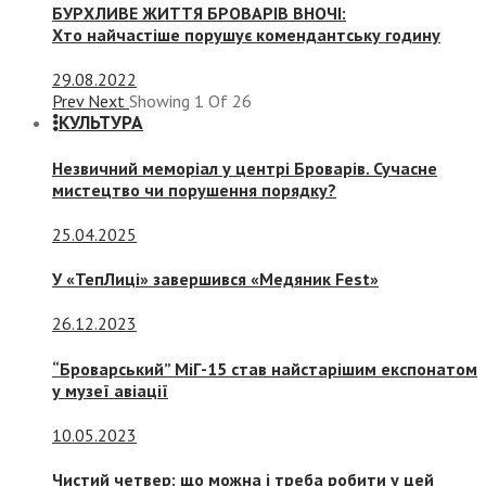
БУРХЛИВЕ ЖИТТЯ БРОВАРІВ ВНОЧІ:
Хто найчастіше порушує комендантську годину
29.08.2022
Prev
Next
Showing
1
Of
26
КУЛЬТУРА
Незвичний меморіал у центрі Броварів. Сучасне
мистецтво чи порушення порядку?
25.04.2025
У «ТепЛиці» завершився «Медяник Fest»
26.12.2023
“Броварський” МіГ-15 став найстарішим експонатом
у музеї авіації
10.05.2023
Чистий четвер: що можна і треба робити у цей