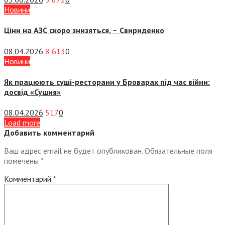
Новини
Ціни на АЗС скоро знизяться, –
Свириденко
08.04.2026
8 613
0
Новини
Як працюють суші-ресторани у Броварах під час війни:
досвід «Сушия»
08.04.2026
517
0
Load more
Добавить комментарий
Ваш адрес email не будет опубликован.
Обязательные поля
помечены
*
Комментарий
*