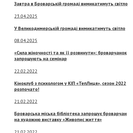
Завтра в Броварській громаді вимикатимуть світло
23.04.2025
У Великодимерській громаді вимикатимуть світло
08.04.2025
«Сила жіночності та як її розвинути»: броварчанок
запрошують на семінар
22.02.2022
Кіноклуб з психологом у КІП «ТепЛиця», сезон 2022
розпочато!
21.02.2022
Броварська міська бібліотека запрошує броварчан
на художню виставку «Живопис життя»
21.02.2022