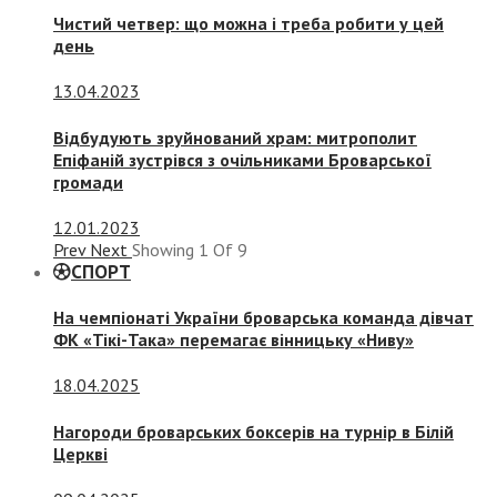
Чистий четвер: що можна і треба робити у цей
день
13.04.2023
Відбудують зруйнований храм: митрополит
Епіфаній зустрівся з очільниками Броварської
громади
12.01.2023
Prev
Next
Showing
1
Of
9
СПОРТ
На чемпіонаті України броварська команда дівчат
ФК «Тікі-Така» перемагає вінницьку «Ниву»
18.04.2025
Нагороди броварських боксерів на турнір в Білій
Церкві