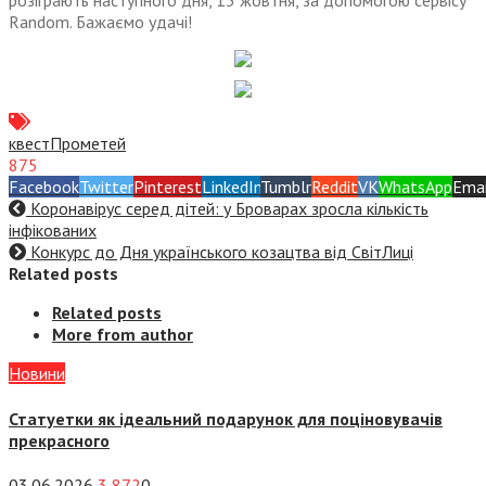
розіграють наступного дня, 13 жовтня, за допомогою сервісу
Random. Бажаємо удачі!
квест
Прометей
875
Facebook
Twitter
Pinterest
LinkedIn
Tumblr
Reddit
VK
WhatsApp
Emai
Коронавірус серед дітей: у Броварах зросла кількість
інфікованих
Конкурс до Дня українського козацтва від СвітЛиці
Related posts
Related posts
More from author
Новини
Статуетки як ідеальний подарунок для поціновувачів
прекрасного
03.06.2026
3 872
0