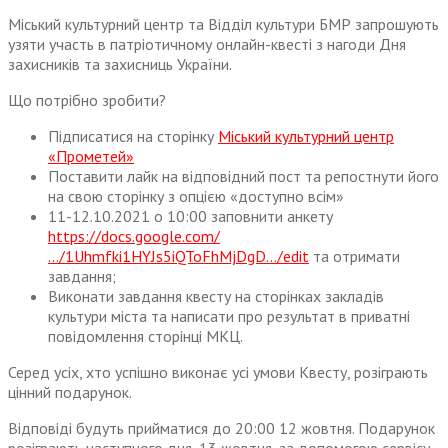
Міський культурний центр та Відділ культури БМР запрошують
узяти участь в патріотичному онлайн-квесті з нагоди Дня
захисників та захисниць України.
Що потрібно зробити?
Підписатися на сторінку
Міський культурний центр
«Прометей»
Поставити лайк на відповідний пост та репостнути його
на свою сторінку з опцією «доступно всім»
11-12.10.2021 о 10:00 заповнити анкету
https://docs.google.com/
…/1Uhmfki1HYJs5iQToFhMjDgD…/edit
та отримати
завдання;
Виконати завдання квесту на сторінках закладів
культури міста та написати про результат в приватні
повідомлення сторінці МКЦ.
Серед усіх, хто успішно виконає усі умови Квесту, розіграють
цінний подарунок.
Відповіді будуть прийматися до 20:00 12 жовтня. Подарунок