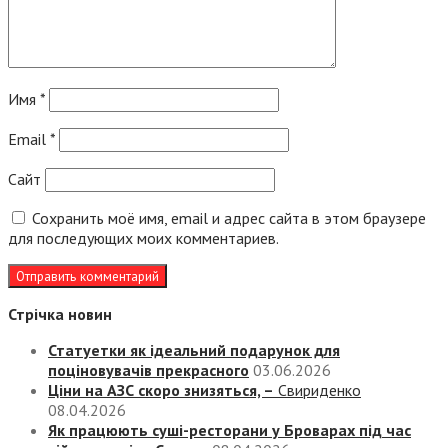
Имя
*
Email
*
Сайт
Сохранить моё имя, email и адрес сайта в этом браузере
для последующих моих комментариев.
Стрічка новин
Статуетки як ідеальний подарунок для
поціновувачів прекрасного
03.06.2026
Ціни на АЗС скоро знизяться, –
Свириденко
08.04.2026
Як працюють суші-ресторани у Броварах під час