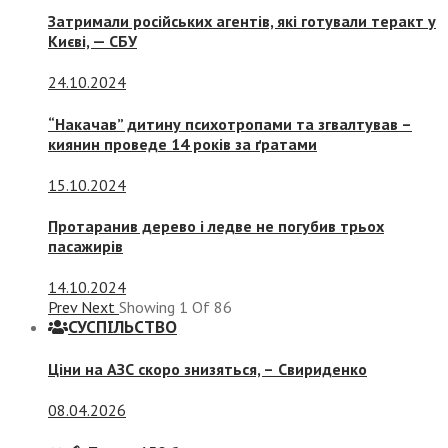
Затримали російських агентів, які готували теракт у
Києві, — СБУ
24.10.2024
“Накачав” дитину психотропами та згвалтував –
киянин проведе 14 років за ґратами
15.10.2024
Протаранив дерево і ледве не погубив трьох
пасажирів
14.10.2024
Prev
Next
Showing
1
Of
86
СУСПIЛЬСТВО
Ціни на АЗС скоро знизяться, –
Свириденко
08.04.2026