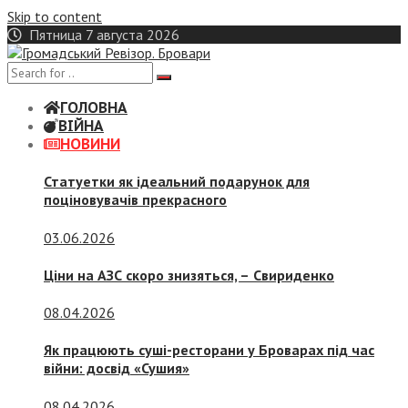
Skip to content
Пятница 7 августа 2026
ГОЛОВНА
ВІЙНА
НОВИНИ
Статуетки як ідеальний подарунок для
поціновувачів прекрасного
03.06.2026
Ціни на АЗС скоро знизяться, –
Свириденко
08.04.2026
Як працюють суші-ресторани у Броварах під час
війни: досвід «Сушия»
08.04.2026