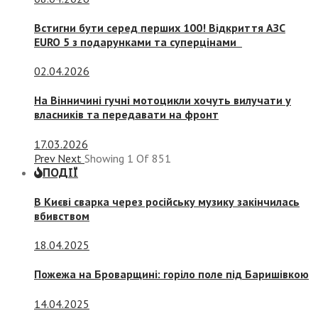
Встигни бути серед перших 100! Відкриття АЗС
EURO 5 з подарунками та суперцінами
02.04.2026
На Вінничині гучні мотоцикли хочуть вилучати у
власників та передавати на фронт
17.03.2026
Prev
Next
Showing
1
Of
851
ПОДІЇ
В Києві сварка через російську музику закінчилась
вбивством
18.04.2025
Пожежа на Броварщині: горіло поле під Баришівкою
14.04.2025