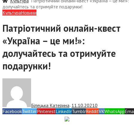
Культура
Патріотичний онлайн-квест «Україна – це ми!»:
долучайтесь та отримуйте подарунки!
Культура
Новини
Патріотичний онлайн-квест
«Україна – це ми!»:
долучайтесь та отримуйте
подарунки!
Білецька Катерина
11.10.2021
0
—
Facebook
Twitter
Pinterest
LinkedIn
Tumblr
Reddit
VK
WhatsApp
Emai