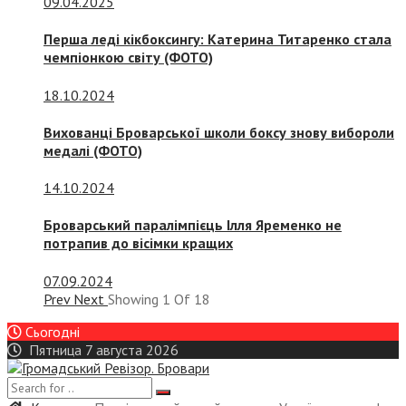
09.04.2025
Перша леді кікбоксингу: Катерина Титаренко стала
чемпіонкою світу (ФОТО)
18.10.2024
Вихованці Броварської школи боксу знову вибороли
медалі (ФОТО)
14.10.2024
Броварський паралімпієць Ілля Яременко не
потрапив до вісімки кращих
07.09.2024
Prev
Next
Showing
1
Of
18
Сьогодні
Пятница 7 августа 2026