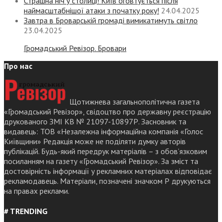
Страшна ніч у столиці! Київ оговтується після
наймасштабнішої атаки з початку року!
24.04.2025
Завтра в Броварській громаді вимикатимуть світло
23.04.2025
Громадський Ревізор. Бровари
Про нас
Щотижнева загальнополітична газета
«Громадський Ревізор», свідоцтво про державну реєстрацію
друкованого ЗМІ КВ № 21097-10897Р. Засновник та
видавець: ТОВ «Незалежна інформаційна компанія «Голос
Київщини» Редакція може не поділяти думку авторів
публікацій. Будь-який передрук матеріалів – з обов’язковим
посиланням на газету «Громадський Ревізор». За зміст та
достовірність інформації у рекламних матеріалах відповідає
рекламодавець. Матеріали, позначені значком Р друкуються
на правах реклами.
# TRENDING