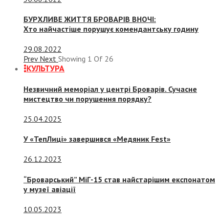
БУРХЛИВЕ ЖИТТЯ БРОВАРІВ ВНОЧІ:
Хто найчастіше порушує комендантську годину
29.08.2022
Prev
Next
Showing
1
Of
26
КУЛЬТУРА
Незвичний меморіал у центрі Броварів. Сучасне
мистецтво чи порушення порядку?
25.04.2025
У «ТепЛиці» завершився «Медяник Fest»
26.12.2023
“Броварський” МіГ-15 став найстарішим експонатом
у музеї авіації
10.05.2023