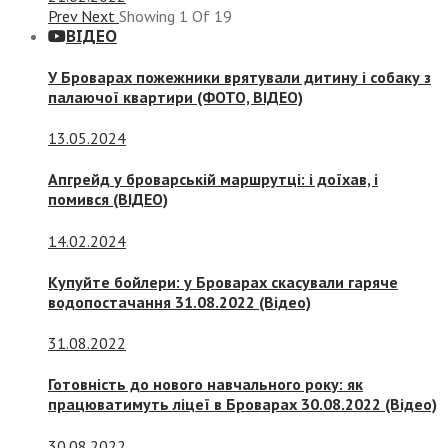
Prev
Next
Showing
1
Of
19
ВІДЕО
У Броварах пожежники врятували дитину і собаку з
палаючої квартири (ФОТО, ВІДЕО)
13.05.2024
Апгрейд у броварській маршрутці: і доїхав, і
помився (ВІДЕО)
14.02.2024
Купуйте бойлери: у Броварах скасували гаряче
водопостачання 31.08.2022 (Відео)
31.08.2022
Готовність до нового навчального року: як
працюватимуть ліцеї в Броварах 30.08.2022 (Відео)
30.08.2022