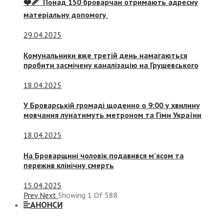
❤️‍🩹 Понад 150 броварчан отримають адресну
матеріальну допомогу
29.04.2025
Комунальники вже третій день намагаються
пробити засмічену каналізацію на Грушевського
18.04.2025
У Броварській громаді щоденно о 9:00 у хвилину
мовчання лунатимуть метроном та Гімн України
18.04.2025
На Броварщині чоловік подавився м’ясом та
пережив клінічну смерть
15.04.2025
Prev
Next
Showing
1
Of
588
АНОНСИ