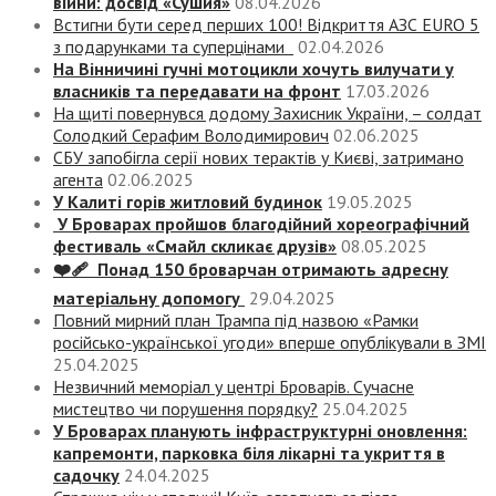
війни: досвід «Сушия»
08.04.2026
Встигни бути серед перших 100! Відкриття АЗС EURO 5
з подарунками та суперцінами
02.04.2026
На Вінничині гучні мотоцикли хочуть вилучати у
власників та передавати на фронт
17.03.2026
На щиті повернувся додому Захисник України, – солдат
Солодкий Серафим Володимирович
02.06.2025
СБУ запобігла серії нових терактів у Києві, затримано
агента
02.06.2025
У Калиті горів житловий будинок
19.05.2025
У Броварах пройшов благодійний хореографічний
фестиваль «Смайл скликає друзів»
08.05.2025
❤️‍🩹 Понад 150 броварчан отримають адресну
матеріальну допомогу
29.04.2025
Повний мирний план Трампа під назвою «‎Рамки
російсько-української угоди» вперше опублікували в ЗМІ
25.04.2025
Незвичний меморіал у центрі Броварів. Сучасне
мистецтво чи порушення порядку?
25.04.2025
У Броварах планують інфраструктурні оновлення:
капремонти, парковка біля лікарні та укриття в
садочку
24.04.2025