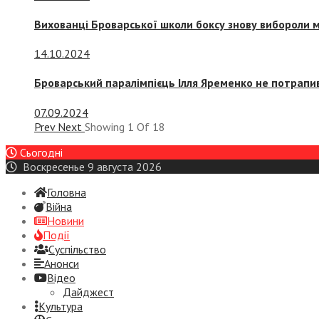
Вихованці Броварської школи боксу знову вибороли 
14.10.2024
Броварський паралімпієць Ілля Яременко не потрапив
07.09.2024
Prev
Next
Showing
1
Of
18
Сьогодні
Воскресенье 9 августа 2026
Головна
Війна
Новини
Події
Суспiльство
Анонси
Відео
Дайджест
Культура