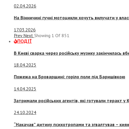
02.04.2026
На Вінничині гучні мотоцикли хочуть вилучати у вла
17.03.2026
Prev
Next
Showing
1
Of
851
ПОДІЇ
В Києві сварка через російську музику закінчилась в
18.04.2025
Пожежа на Броварщині: горіло поле під Баришівкою
14.04.2025
Затримали російських агентів, які готували теракт у К
24.10.2024
“Накачав” дитину психотропами та згвалтував – киян