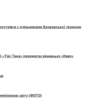
зустрівся з очільниками Броварської громади
 «Тікі-Така» перемагає вінницьку «Ниву»
ві
емпіонкою світу (ФОТО)