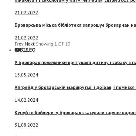
21.02.2022
Броварська міська бібліотека запрошує броварчан 
21.02.2022
Prev
Next
Showing
1
Of
19
ВІДЕО
У Броварах пожежники врятували дитину і собаку з 
13.05.2024
Апгрейд у броварській маршрутці: і доїхав, і помився
14.02.2024
Купуйте бойлери: у Броварах скасували гаряче водоп
31.08.2022