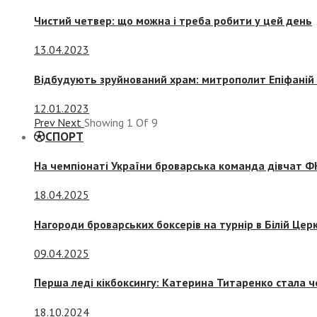
Чистий четвер: що можна і треба робити у цей день
13.04.2023
Відбудують зруйнований храм: митрополит Епіфаній 
12.01.2023
Prev
Next
Showing
1
Of
9
СПОРТ
На чемпіонаті України броварська команда дівчат ФК
18.04.2025
Нагороди броварських боксерів на турнір в Білій Церк
09.04.2025
Перша леді кікбоксингу: Катерина Титаренко стала ч
18.10.2024