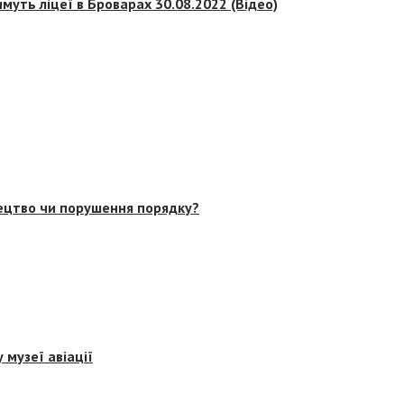
муть ліцеї в Броварах 30.08.2022 (Відео)
тецтво чи порушення порядку?
 музеї авіації