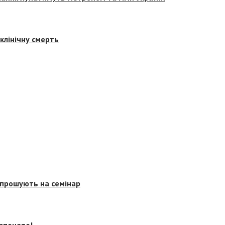
клінічну смерть
запрошують на семінар
озпочато!