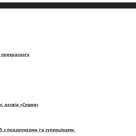
в прекрасного
и: досвід «Сушия»
 5 з подарунками та суперцінами