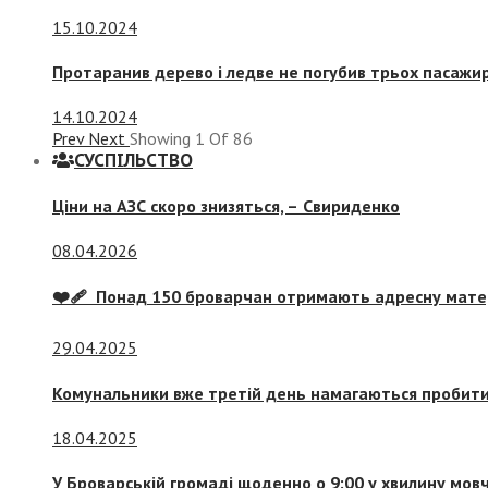
15.10.2024
Протаранив дерево і ледве не погубив трьох пасажир
14.10.2024
Prev
Next
Showing
1
Of
86
СУСПIЛЬСТВО
Ціни на АЗС скоро знизяться, –
Свириденко
08.04.2026
❤️‍🩹 Понад 150 броварчан отримають адресну мат
29.04.2025
Комунальники вже третій день намагаються пробити 
18.04.2025
У Броварській громаді щоденно о 9:00 у хвилину мо