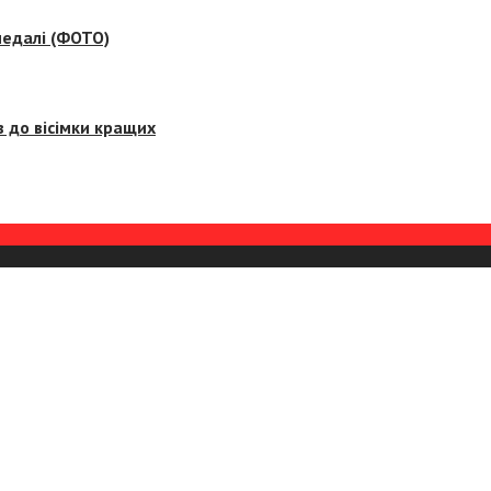
медалі (ФОТО)
 до вісімки кращих