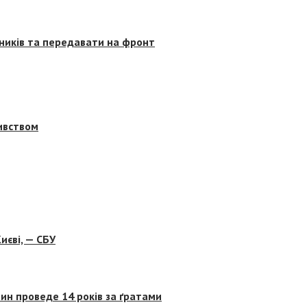
сників та передавати на фронт
бивством
иєві, — СБУ
ин проведе 14 років за ґратами