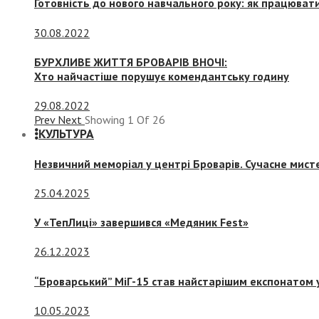
Готовність до нового навчального року: як працювати
30.08.2022
БУРХЛИВЕ ЖИТТЯ БРОВАРІВ ВНОЧІ:
Хто найчастіше порушує комендантську годину
29.08.2022
Prev
Next
Showing
1
Of
26
КУЛЬТУРА
Незвичний меморіал у центрі Броварів. Сучасне мис
25.04.2025
У «ТепЛиці» завершився «Медяник Fest»
26.12.2023
“Броварський” МіГ-15 став найстарішим експонатом у
10.05.2023