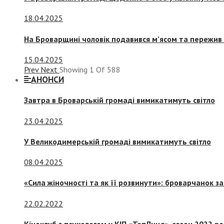
18.04.2025
На Броварщині чоловік подавився м’ясом та пережив 
15.04.2025
Prev
Next
Showing
1
Of
588
АНОНСИ
Завтра в Броварській громаді вимикатимуть світло
23.04.2025
У Великодимерській громаді вимикатимуть світло
08.04.2025
«Сила жіночності та як її розвинути»: броварчанок 
22.02.2022
Кіноклуб з психологом у КІП «ТепЛиця», сезон 2022 р