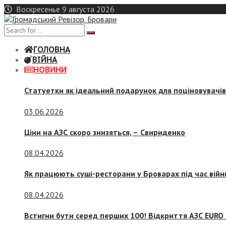
Skip
Воскресенье 9 августа 2026
to
content
ГОЛОВНА
ВІЙНА
НОВИНИ
Статуетки як ідеальний подарунок для поціновувачі
03.06.2026
Ціни на АЗС скоро знизяться, –
Свириденко
08.04.2026
Як працюють суші-ресторани у Броварах під час війн
08.04.2026
Встигни бути серед перших 100! Відкриття АЗС EURO