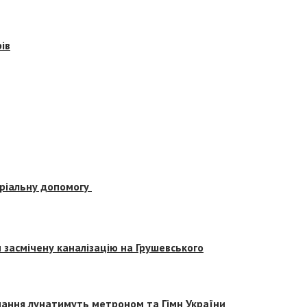
ів
еріальну допомогу
засмічену каналізацію на Грушевського
вчання лунатимуть метроном та Гімн України