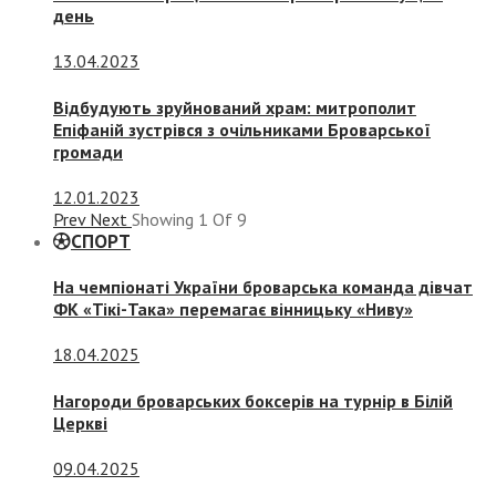
день
13.04.2023
Відбудують зруйнований храм: митрополит
Епіфаній зустрівся з очільниками Броварської
громади
12.01.2023
Prev
Next
Showing
1
Of
9
СПОРТ
На чемпіонаті України броварська команда дівчат
ФК «Тікі-Така» перемагає вінницьку «Ниву»
18.04.2025
Нагороди броварських боксерів на турнір в Білій
Церкві
09.04.2025