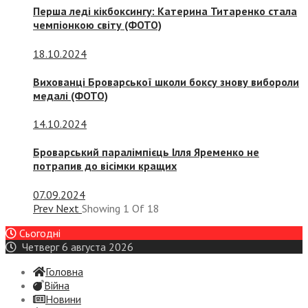
Перша леді кікбоксингу: Катерина Титаренко стала
чемпіонкою світу (ФОТО)
18.10.2024
Вихованці Броварської школи боксу знову вибороли
медалі (ФОТО)
14.10.2024
Броварський паралімпієць Ілля Яременко не
потрапив до вісімки кращих
07.09.2024
Prev
Next
Showing
1
Of
18
Сьогодні
Четверг 6 августа 2026
Головна
Війна
Новини