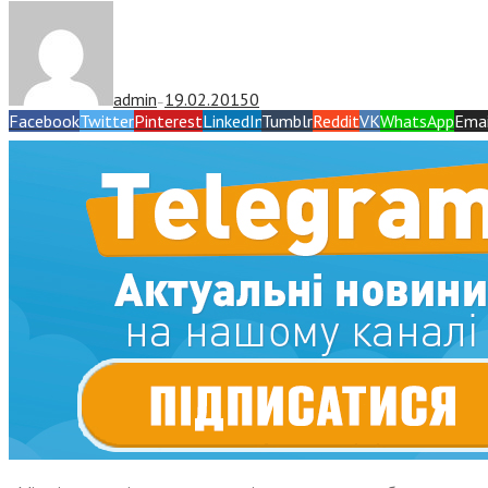
admin
19.02.2015
0
—
Facebook
Twitter
Pinterest
LinkedIn
Tumblr
Reddit
VK
WhatsApp
Emai