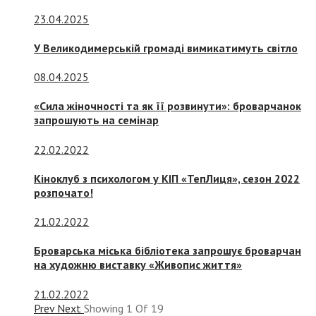
23.04.2025
У Великодимерській громаді вимикатимуть світло
08.04.2025
«Сила жіночності та як її розвинути»: броварчанок
запрошують на семінар
22.02.2022
Кіноклуб з психологом у КІП «ТепЛиця», сезон 2022
розпочато!
21.02.2022
Броварська міська бібліотека запрошує броварчан
на художню виставку «Живопис життя»
21.02.2022
Prev
Next
Showing
1
Of
19