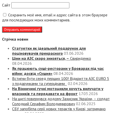
Сайт
Сохранить моё имя, email и адрес сайта в этом браузере
для последующих моих комментариев.
Стрічка новин
Статуетки як ідеальний подарунок для
поціновувачів прекрасного
03.06.2026
Ціни на АЗС скоро знизяться, –
Свириденко
08.04.2026
Як працюють суші-ресторани у Броварах під час
війни: досвід «Сушия»
08.04.2026
Встигни бути серед перших 100! Відкриття АЗС EURO 5
з подарунками та суперцінами
02.04.2026
На Вінничині гучні мотоцикли хочуть вилучати у
власників та передавати на фронт
17.03.2026
На щиті повернувся додому Захисник України, – солдат
Солодкий Серафим Володимирович
02.06.2025
СБУ запобігла серії нових терактів у Києві, затримано