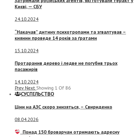
Затримали російських агентів, які готували теракт у
Києві, — СБУ
24.10.2024
“Накачав” дитину психотропами та згвалтував –
киянин проведе 14 років за ґратами
15.10.2024
Протаранив дерево і ледве не погубив трьох
пасажирів
14.10.2024
Prev
Next
Showing
1
Of
86
СУСПIЛЬСТВО
Ціни на АЗС скоро знизяться, –
Свириденко
08.04.2026
Понад 150 броварчан отримають адресну