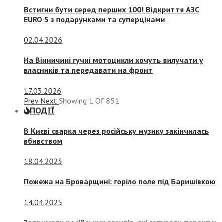
Встигни бути серед перших 100! Відкриття АЗС
EURO 5 з подарунками та суперцінами
02.04.2026
На Вінничині гучні мотоцикли хочуть вилучати у
власників та передавати на фронт
17.03.2026
Prev
Next
Showing
1
Of
851
ПОДІЇ
В Києві сварка через російську музику закінчилась
вбивством
18.04.2025
Пожежа на Броварщині: горіло поле під Баришівкою
14.04.2025