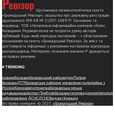
Щотижнева загальнополітична газета
«Громадський Ревізор», свідоцтво про державну реєстрацію
друкованого ЗМІ КВ № 21097-10897Р. Засновник та
видавець: ТОВ «Незалежна інформаційна компанія «Голос
Київщини» Редакція може не поділяти думку авторів
публікацій. Будь-який передрук матеріалів – з обов’язковим
посиланням на газету «Громадський Ревізор». За зміст та
достовірність інформації у рекламних матеріалах відповідає
рекламодавець. Матеріали, позначені значком Р друкуються
на правах реклами.
# TRENDING
новини
Бровари
Броварський район
відео
Поліція
Бровари
ДТП
Броварське районне управління поліції
війна з
Росією
Коронавірус
пожежа
Броварська міська
рада
вакцинація
спорт
Требухів
Броваритепловодоенергія
поліція
райуправління ДСНС
ДСНС
бюджет
Княжичі
Всі права захищені: © 2023,
«Громадський Ревізор»