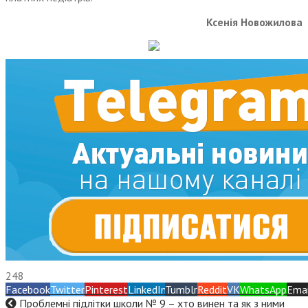
Ксенія Новожилова
248
Facebook
Twitter
Pinterest
LinkedIn
Tumblr
Reddit
VK
WhatsApp
Emai
Проблемні підлітки школи № 9 – хто винен та як з ними