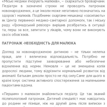
«Міські медики ігнорують малюків», – скаржаться броварчани.
Педіатри в зазначені строки не проводять патронаж
новонароджених, а це інколи може негативно позначатись на
здоров’ї малюків. Подібними скаргами мешканці «засипають»
як Центр первинної медико-санітарної допомоги, так і міську
раду. «Громадський ревізор» вирішив розібратись в ситуації
та, перш за все, запитати у лікарів, чому вони не виконують
своїх обов’язків.
ПАТРОНАЖ -НЕОБХІДНІСТЬ ДЛЯ МАЛЮКА
Догляд за новонародженою дитиною – не тільки нелегка
праця, але і величезна відповідальність. Потрібно не
пропустити підступне захворювання або небезпечне
відхилення від норми. Немовля – це не зменшена копія
дорослої людини, тому відрізнити нормальний розвиток від
аномалії батькам деколи просто не під силу.Саме для цього в
країні існує система активного спостереження за маленькими
пацієнтами вдома.
«Першим» з малюком знайомиться педіатр. Це так званий
післяпологовий патронаж. Дитячий спеціаліст має навідатись
до родини не пізніше, ніж на другий день після виписки з