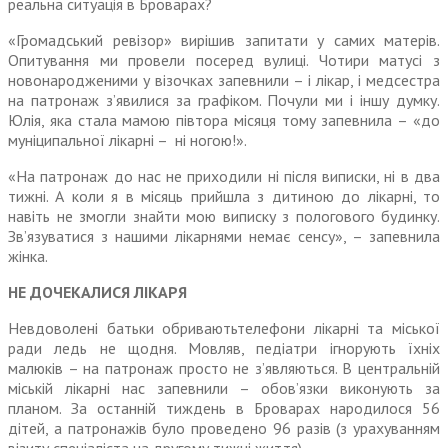
реальна ситуація в Броварах?
«Громадський ревізор» вирішив запитати у самих матерів.
Опитування ми провели посеред вулиці. Чотири матусі з
новонародженими у візочках запевнили – і лікар, і медсестра
на патронаж з’явилися за графіком. Почули ми і іншу думку.
Юлія, яка стала мамою півтора місяця тому запевнила – «до
муніципальної лікарні – ні ногою!».
«На патронаж до нас не приходили ні після виписки, ні в два
тижні. А коли я в місяць прийшла з дитиною до лікарні, то
навіть не змогли знайти мою виписку з пологового будинку.
Зв’язуватися з нашими лікарнями немає сенсу», – запевнила
жінка.
НЕ ДОЧЕКАЛИСЯ ЛІКАРЯ
Невдоволені батьки обриваютьтелефони лікарні та міської
ради ледь не щодня. Мовляв, педіатри ігнорують їхніх
малюків – на патронаж просто не з’являються. В центральній
міській лікарні нас запевнили – обов’язки виконують за
планом. За останній тиждень в Броварах народилося 56
дітей, а патронажів було проведено 96 разів (з урахуванням