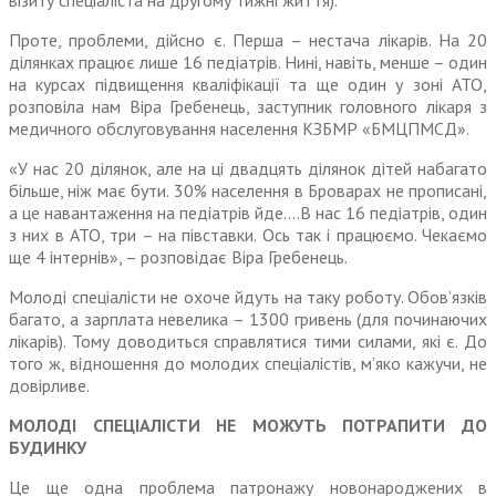
візиту спеціаліста на другому тижні життя).
Проте, проблеми, дійсно є. Перша – нестача лікарів. На 20
ділянках працює лише 16 педіатрів. Нині, навіть, менше – один
на курсах підвищення кваліфікації та ще один у зоні АТО,
розповіла нам Віра Гребенець, заступник головного лікаря з
медичного обслуговування населення КЗБМР «БМЦПМСД».
«У нас 20 ділянок, але на ці двадцять ділянок дітей набагато
більше, ніж має бути. 30% населення в Броварах не прописані,
а це навантаження на педіатрів йде….В нас 16 педіатрів, один
з них в АТО, три – на півставки. Ось так і працюємо. Чекаємо
ще 4 інтернів», – розповідає Віра Гребенець.
Молоді спеціалісти не охоче йдуть на таку роботу. Обов’язків
багато, а зарплата невелика – 1300 гривень (для починаючих
лікарів). Тому доводиться справлятися тими силами, які є. До
того ж, відношення до молодих спеціалістів, м’яко кажучи, не
довірливе.
МОЛОДІ СПЕЦІАЛІСТИ НЕ МОЖУТЬ ПОТРАПИТИ ДО
БУДИНКУ
Це ще одна проблема патронажу новонароджених в