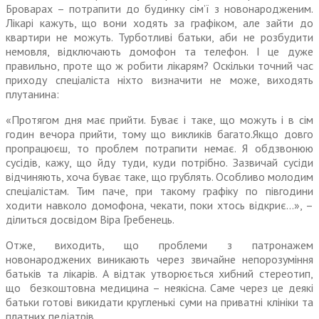
Броварах – потрапити до будинку сім’ї з новонародженим.
Лікарі кажуть, що вони ходять за графіком, але зайти до
квартири не можуть. Турботливі батьки, аби не розбудити
немовля, відключають домофон та телефон. І це дуже
правильно, проте що ж робити лікарям? Оскільки точний час
приходу спеціаліста ніхто визначити не може, виходять
плутанина:
«Протягом дня має прийти. Буває і таке, що можуть і в сім
годин вечора прийти, тому що викликів багато.Якщо довго
пропрацюєш, то проблем потрапити немає. Я обдзвонюю
сусідів, кажу, що йду туди, куди потрібно. Зазвичай сусіди
відчиняють, хоча буває таке, що грублять. Особливо молодим
спеціалістам. Тим паче, при такому графіку по півгодини
ходити навколо домофона, чекати, поки хтось відкриє…», –
ділиться досвідом Віра Гребенець.
Отже, виходить, що проблеми з патронажем
новонароджених виникають через звичайне непорозуміння
батьків та лікарів. А відтак утворюється хибний стереотип,
що безкоштовна медицина – неякісна. Саме через це деякі
батьки готові викидати кругленькі суми на приватні клініки та
платних педіатрів.