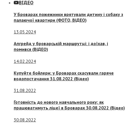
ВІДЕО
У Броварах пожежники врятували дитину і собаку з
палаючої квартири (ФОТО, ВІДЕО)
13.05.2024
Апгрейд у броварській маршрутці: і доїхав, і
помився (ВІДЕО)
14.02.2024
Купуйте бойлери: у Броварах скасували гаряче
водопостачання 31.08.2022 (Відео)
31.08.2022
Готовність до нового навчального року: як
працюватимуть ліцеї в Броварах 30.08.2022 (Відео)
30.08.2022