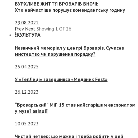
БУРХЛИВЕ ЖИТТЯ БРОВАРІВ ВНОЧІ:
Хто найчастіше порушує комендантську годину
29.08.2022
Prev
Next
Showing
1
Of
26
КУЛЬТУРА
Незвичний меморіал у центрі Броварів. Сучасне
мистецтво чи порушення порядку?
25.04.2025
У «ТепЛиці» завершився «Медяник Fest»
26.12.2023
“Броварський” МіГ-15 став найстарішим експонатом
у музеї авіації
10.05.2023
Чистий четвер: що можна і треба робити у цей