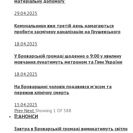
матеріальну допомогу
29.04.2025
Комунальники вже третій день намагаються
пробити засмічену каналізацію на Грушевського
18.04.2025
У Броварській громаді щоденно о 9:00 у хвилину
мовчання лунатимуть метроном та Гімн України
18.04.2025
На Броварщині чоловік подавився м’ясом та
пережив клінічну смерть
15.04.2025
Prev
Next
Showing
1
Of
588
АНОНСИ
Завтра в Броварській громаді вимикатимуть світло