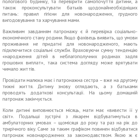
пологового будинку, та перевірити самопочуття дитини, а
також проконсультувати батьків щодонайнеобхідніших
питань: правил гігієни для новонароджених, грудного
вигодовування та харчування мами.
Важливим завданням патронажу є й перевірка соціально-
економічного стану родини. Якщо фахівець виявить, що умови
проживання не придатні для новонародженого, мають
підключитися соціальні служби. Враховуючи сумну тенденцію
«народження дітей в неблагополучних родинах задля
грошових виплат», така система догляду може врятувати
чимало життів.
Провідати малюка має і патронажна сестра – вже на другому
тижні життя. Дитину знову оглядають, а з батьками
проводять додаткові консультації. На цьому домашній
патронаж закінчується.
Коли дитині виповнюється місяць, мати має «вивести її у
світ». Подальші зустрічі з лікарем відбуватимуться в
амбулаторних умовах – щомісяця до року та раз на рік до
трирічного віку. Саме за таким графіком повинен відбуватися
патронаж новонароджених за законодавством. Якою ж є