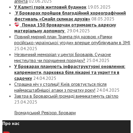
агента
02.06.2025
У Калиті горів житловий будинок
19.05.2025
У Броварах пройшов благодійний хореографічний
фестиваль «Смайл скликає друзів»
08.05.2025
Понад 150 броварчан отримають адресну
матеріальну допомогу
29.04.2025
Повний мирний план Трампа під назвою «‎Рамки
російсько-української угоди» вперше опублікували в ЗМІ
25.04.2025
Незвичний меморіал у центрі Броварів. Сучасне
мистецтво чи порушення порядку?
25.04.2025
У Броварах планують інфраструктурні оновлення:
капремонти, парковка біля лікарні та укриття в
садочку
24.04.2025
Страшна ніч у столиці! Київ оговтується після
наймасштабнішої атаки з початку року!
24.04.2025
Завтра в Броварській громаді вимикатимуть світло
23.04.2025
Громадський Ревізор. Бровари
Про нас