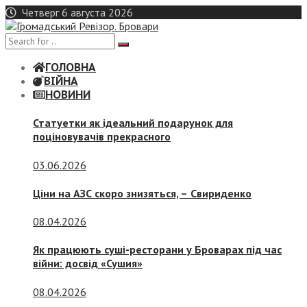
Skip
Четверг 6 августа 2026
to
content
ГОЛОВНА
ВІЙНА
НОВИНИ
Статуетки як ідеальний подарунок для
поціновувачів прекрасного
03.06.2026
Ціни на АЗС скоро знизяться, –
Свириденко
08.04.2026
Як працюють суші-ресторани у Броварах під час
війни: досвід «Сушия»
08.04.2026