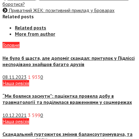
боротися?
Приватний ЖЕК: позитивний приклад у Броварах
Related posts
Related posts
More from author
Головне
Не було б щастя, але допоміг скандал: притулок у Підліссі
несподівано знайшов багато друзів
08.11.2023
1 933
0
Наша ревізія
“Ми боялися заснути”: пацієнтка провела добу в
травматології та поділилася враженнями у соцмережах
10.12.2021
3 599
0
Наша ревізія
Скандальний гуртожиток змінив балансоутримувача, та