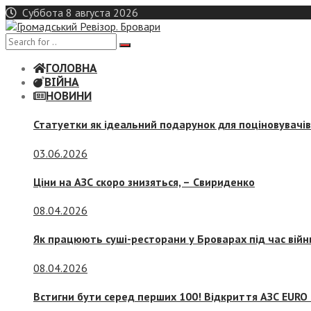
Skip
Суббота 8 августа 2026
to
content
ГОЛОВНА
ВІЙНА
НОВИНИ
Статуетки як ідеальний подарунок для поціновувачі
03.06.2026
Ціни на АЗС скоро знизяться, –
Свириденко
08.04.2026
Як працюють суші-ресторани у Броварах під час війн
08.04.2026
Встигни бути серед перших 100! Відкриття АЗС EURO