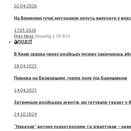
02.04.2026
На Вінничині гучні мотоцикли хочуть вилучати у вла
17.03.2026
Prev
Next
Showing
1
Of
851
ПОДІЇ
В Києві сварка через російську музику закінчилась в
18.04.2025
Пожежа на Броварщині: горіло поле під Баришівкою
14.04.2025
Затримали російських агентів, які готували теракт у К
24.10.2024
“Накачав” дитину психотропами та згвалтував – киян