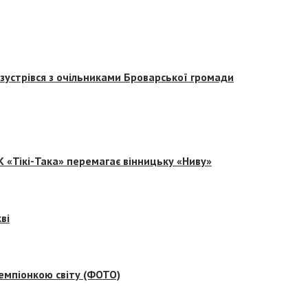
зустрівся з очільниками Броварської громади
 «Тікі-Така» перемагає вінницьку «Ниву»
ві
емпіонкою світу (ФОТО)