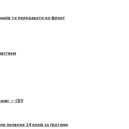
сників та передавати на фронт
бивством
иєві, — СБУ
ин проведе 14 років за ґратами