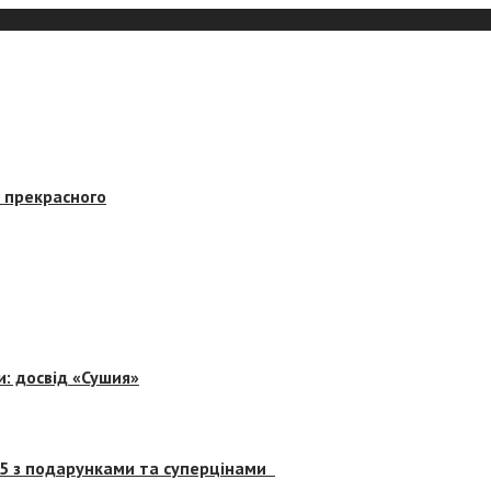
в прекрасного
и: досвід «Сушия»
 5 з подарунками та суперцінами