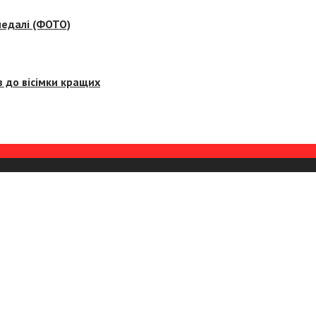
медалі (ФОТО)
 до вісімки кращих