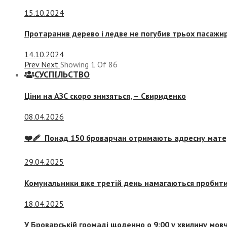
15.10.2024
Протаранив дерево і ледве не погубив трьох пасажир
14.10.2024
Prev
Next
Showing
1
Of
86
СУСПIЛЬСТВО
Ціни на АЗС скоро знизяться, –
Свириденко
08.04.2026
❤️‍🩹 Понад 150 броварчан отримають адресну мат
29.04.2025
Комунальники вже третій день намагаються пробити 
18.04.2025
У Броварській громаді щоденно о 9:00 у хвилину мо