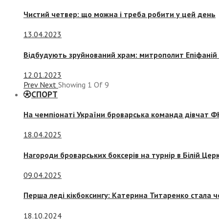
Чистий четвер: що можна і треба робити у цей день
13.04.2023
Відбудують зруйнований храм: митрополит Епіфаній 
12.01.2023
Prev
Next
Showing
1
Of
9
СПОРТ
На чемпіонаті України броварська команда дівчат ФК
18.04.2025
Нагороди броварських боксерів на турнір в Білій Церк
09.04.2025
Перша леді кікбоксингу: Катерина Титаренко стала ч
18.10.2024