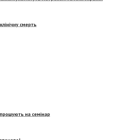
клінічну смерть
запрошують на семінар
озпочато!