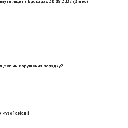
муть ліцеї в Броварах 30.08.2022 (Відео)
тецтво чи порушення порядку?
 музеї авіації