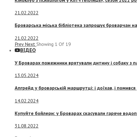
21.02.2022
Броварська міська бібліотека запрошує броварчан 
21.02.2022
Prev
Next
Showing
1
Of
19
ВІДЕО
У Броварах пожежники врятували дитину і собаку з 
13.05.2024
Апгрейд у броварській маршрутці: і доїхав, і помився
14.02.2024
Купуйте бойлери: у Броварах скасували гаряче водоп
31.08.2022