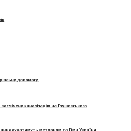
ів
еріальну допомогу
засмічену каналізацію на Грушевського
вчання лунатимуть метроном та Гімн України