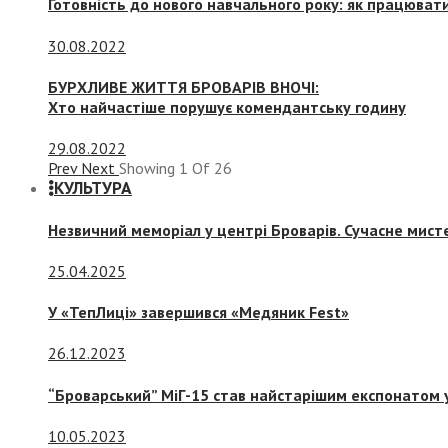
Готовність до нового навчального року: як працювати
30.08.2022
БУРХЛИВЕ ЖИТТЯ БРОВАРІВ ВНОЧІ:
Хто найчастіше порушує комендантську годину
29.08.2022
Prev
Next
Showing
1
Of
26
КУЛЬТУРА
Незвичний меморіал у центрі Броварів. Сучасне мис
25.04.2025
У «ТепЛиці» завершився «Медяник Fest»
26.12.2023
“Броварський” МіГ-15 став найстарішим експонатом у
10.05.2023