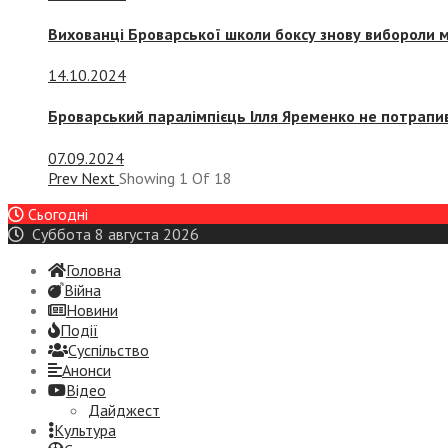
Вихованці Броварської школи боксу знову вибороли 
14.10.2024
Броварський паралімпієць Ілля Яременко не потрапив
07.09.2024
Prev
Next
Showing
1
Of
18
Сьогодні
Суббота 8 августа 2026
Головна
Війна
Новини
Події
Суспiльство
Анонси
Відео
Дайджест
Культура