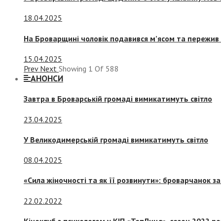
18.04.2025
На Броварщині чоловік подавився м’ясом та пережив 
15.04.2025
Prev
Next
Showing
1
Of
588
АНОНСИ
Завтра в Броварській громаді вимикатимуть світло
23.04.2025
У Великодимерській громаді вимикатимуть світло
08.04.2025
«Сила жіночності та як її розвинути»: броварчанок 
22.02.2022
Кіноклуб з психологом у КІП «ТепЛиця», сезон 2022 р