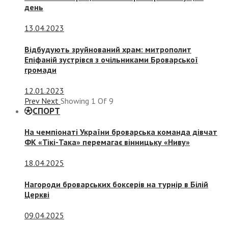
день
13.04.2023
Відбудують зруйнований храм: митрополит
Епіфаній зустрівся з очільниками Броварської
громади
12.01.2023
Prev
Next
Showing
1
Of
9
СПОРТ
На чемпіонаті України броварська команда дівчат
ФК «Тікі-Така» перемагає вінницьку «Ниву»
18.04.2025
Нагороди броварських боксерів на турнір в Білій
Церкві
09.04.2025