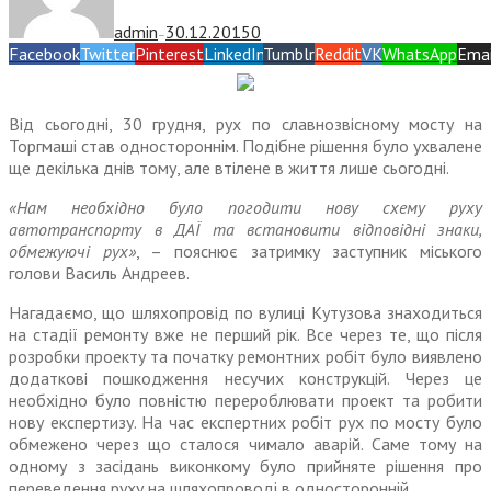
admin
30.12.2015
0
—
Facebook
Twitter
Pinterest
LinkedIn
Tumblr
Reddit
VK
WhatsApp
Emai
Від сьогодні, 30 грудня, рух по славнозвісному мосту на
Торгмаші став одностороннім. Подібне рішення було ухвалене
ще декілька днів тому, але втілене в життя лише сьогодні.
«Нам необхідно було погодити нову схему руху
автотранспорту в ДАЇ та встановити відповідні знаки,
обмежуючі рух»
, – пояснює затримку заступник міського
голови Василь Андреев.
Нагадаємо, що шляхопровід по вулиці Кутузова знаходиться
на стадії ремонту вже не перший рік. Все через те, що після
розробки проекту та початку ремонтних робіт було виявлено
додаткові пошкодження несучих конструкцій. Через це
необхідно було повністю перероблювати проект та робити
нову експертизу. На час експертних робіт рух по мосту було
обмежено через що сталося чимало аварій. Саме тому на
одному з засідань виконкому було прийняте рішення про
переведення руху на шляхопроводі в односторонній.