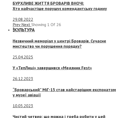
БУРХЛИВЕ ЖИТТЯ БРОВАРІВ ВНОЧІ:
Хто найчастіше порушує комендантську годину
29.08.2022
Prev
Next
Showing
1
Of
26
КУЛЬТУРА
Незвичний меморіал у центрі Броварів. Сучасне
мистецтво чи порушення порядку?
25.04.2025
У «ТепЛиці» завершився «Медяник Fest»
26.12.2023
“Броварський” МіГ-15 став найстарішим експонатом
у музеї авіації
10.05.2023
Чистий четвер: що можна і треба робити у цей