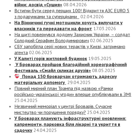
війни: досвід «Сушия»
08.04.2026
Встигни бути серед перших 100! Відкриття АЗС EURO 5
з подарунками та суперцінами
02.04.2026
На Вінничині гучні мотоцикли хочуть вилучати у
власників та передавати на фронт
17.03.2026
На щиті повернувся додому Захисник України, – солдат
Солодкий Серафим Володимирович
02.06.2025
СБУ запобігла серії нових терактів у Києві, затримано
агента
02.06.2025
У Калиті горів житловий будинок
19.05.2025
У Броварах пройшов благодійний хореографічний
фестиваль «Смайл скликає друзів»
08.05.2025
Понад 150 броварчан отримають адресну
матеріальну допомогу
29.04.2025
Повний мирний план Трампа під назвою «‎Рамки
російсько-української угоди» вперше опублікували в ЗМІ
25.04.2025
Незвичний меморіал у центрі Броварів. Сучасне
мистецтво чи порушення порядку?
25.04.2025
У Броварах планують інфраструктурні оновлення:
капремонти, парковка біля лікарні та укриття в
садочку
24.04.2025