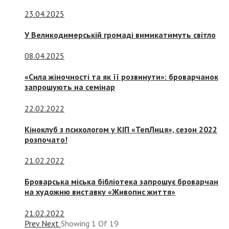
23.04.2025
У Великодимерській громаді вимикатимуть світло
08.04.2025
«Сила жіночності та як її розвинути»: броварчанок
запрошують на семінар
22.02.2022
Кіноклуб з психологом у КІП «ТепЛиця», сезон 2022
розпочато!
21.02.2022
Броварська міська бібліотека запрошує броварчан
на художню виставку «Живопис життя»
21.02.2022
Prev
Next
Showing
1
Of
19