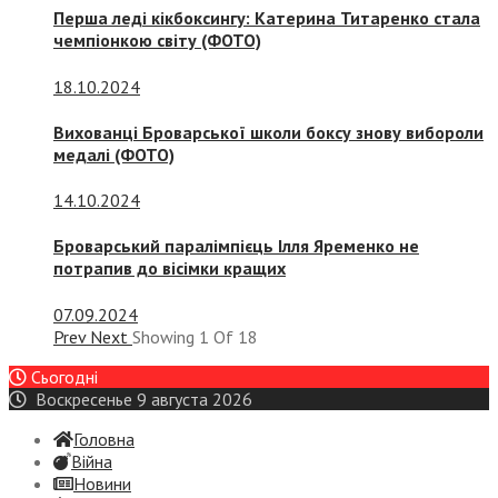
Перша леді кікбоксингу: Катерина Титаренко стала
чемпіонкою світу (ФОТО)
18.10.2024
Вихованці Броварської школи боксу знову вибороли
медалі (ФОТО)
14.10.2024
Броварський паралімпієць Ілля Яременко не
потрапив до вісімки кращих
07.09.2024
Prev
Next
Showing
1
Of
18
Сьогодні
Воскресенье 9 августа 2026
Головна
Війна
Новини