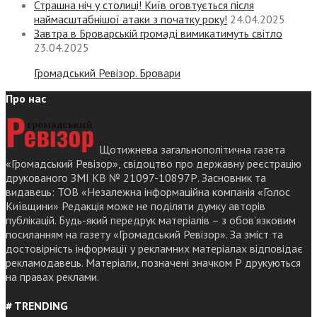
Страшна ніч у столиці! Київ оговтується після
наймасштабнішої атаки з початку року!
24.04.2025
Завтра в Броварській громаді вимикатимуть світло
23.04.2025
Громадський Ревізор. Бровари
Про нас
Щотижнева загальнополітична газета
«Громадський Ревізор», свідоцтво про державну реєстрацію
друкованого ЗМІ КВ № 21097-10897Р. Засновник та
видавець: ТОВ «Незалежна інформаційна компанія «Голос
Київщини» Редакція може не поділяти думку авторів
публікацій. Будь-який передрук матеріалів – з обов’язковим
посиланням на газету «Громадський Ревізор». За зміст та
достовірність інформації у рекламних матеріалах відповідає
рекламодавець. Матеріали, позначені значком Р друкуються
на правах реклами.
# TRENDING