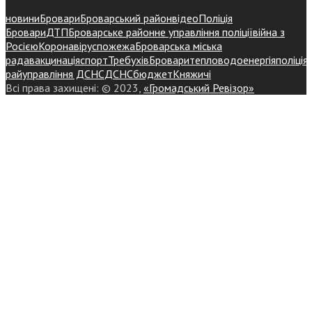
новини
Бровари
Броварський район
відео
Поліція
Бровари
ДТП
Броварське районне управління поліції
війна з
Росією
Коронавірус
пожежа
Броварська міська
рада
вакцинація
спорт
Требухів
Броваритепловодоенергія
поліція
райуправління ДСНС
ДСНС
бюджет
Княжичі
Всі права захищені: © 2023,
«Громадський Ревізор»