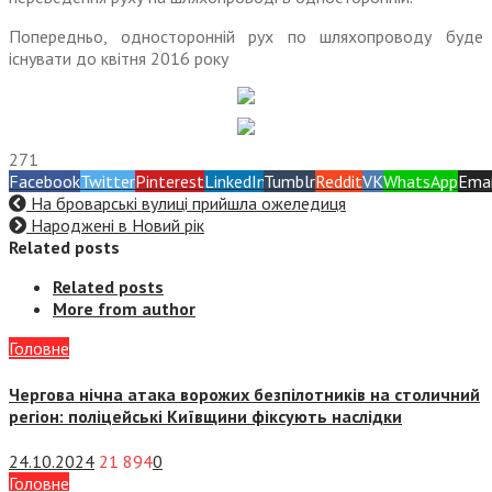
Попередньо, односторонній рух по шляхопроводу буде
існувати до квітня 2016 року
271
Facebook
Twitter
Pinterest
LinkedIn
Tumblr
Reddit
VK
WhatsApp
Emai
На броварські вулиці прийшла ожеледиця
Народжені в Новий рік
Related posts
Related posts
More from author
Головне
Чергова нічна атака ворожих безпілотників на столичний
регіон: поліцейські Київщини фіксують наслідки
24.10.2024
21 894
0
Головне