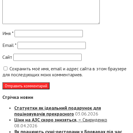
Имя
*
Email
*
Сайт
Сохранить моё имя, email и адрес сайта в этом браузере
для последующих моих комментариев.
Стрічка новин
Статуетки як ідеальний подарунок для
поціновувачів прекрасного
03.06.2026
Ціни на АЗС скоро знизяться, –
Свириденко
08.04.2026
Як працюють суші-ресторани у Броварах під час