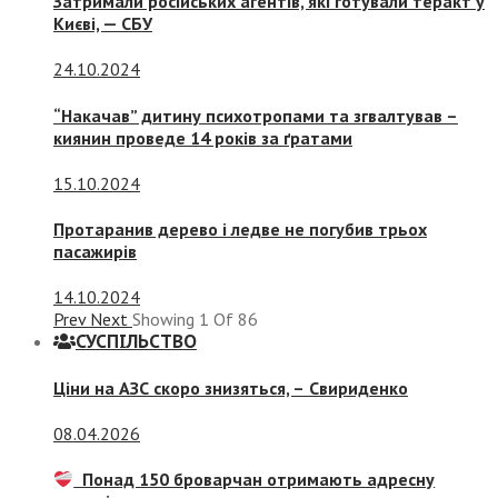
Затримали російських агентів, які готували теракт у
Києві, — СБУ
24.10.2024
“Накачав” дитину психотропами та згвалтував –
киянин проведе 14 років за ґратами
15.10.2024
Протаранив дерево і ледве не погубив трьох
пасажирів
14.10.2024
Prev
Next
Showing
1
Of
86
СУСПIЛЬСТВО
Ціни на АЗС скоро знизяться, –
Свириденко
08.04.2026
Понад 150 броварчан отримають адресну