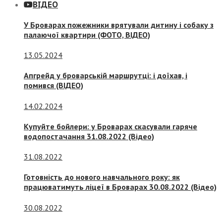
ВІДЕО
У Броварах пожежники врятували дитину і собаку з
палаючої квартири (ФОТО, ВІДЕО)
13.05.2024
Апгрейд у броварській маршрутці: і доїхав, і
помився (ВІДЕО)
14.02.2024
Купуйте бойлери: у Броварах скасували гаряче
водопостачання 31.08.2022 (Відео)
31.08.2022
Готовність до нового навчального року: як
працюватимуть ліцеї в Броварах 30.08.2022 (Відео)
30.08.2022