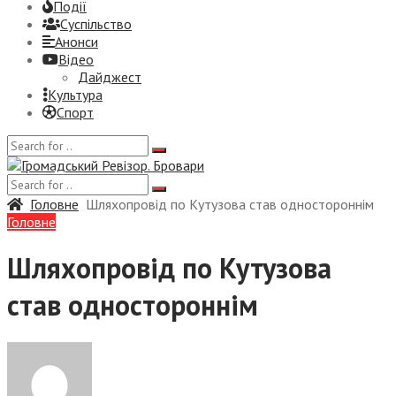
Події
Суспiльство
Анонси
Відео
Дайджест
Культура
Спорт
Головне
Шляхопровід по Кутузова став одностороннім
Головне
Шляхопровід по Кутузова
став одностороннім