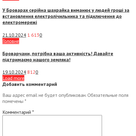
У Броварах серійна шахрайка виманює у людей гроші за
встановлення електролічильника та підключення до
електромережі
21.10.2024
1 613
0
Головне
Броварчани, потрібна ваша активність! Давайте
підтримаємо нашого земляка!
19.10.2024
812
0
Load more
Добавить комментарий
Ваш адрес email не будет опубликован.
Обязательные поля
помечены
*
Комментарий
*