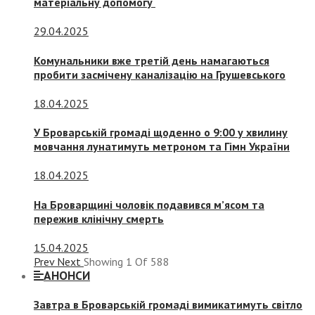
матеріальну допомогу
29.04.2025
Комунальники вже третій день намагаються
пробити засмічену каналізацію на Грушевського
18.04.2025
У Броварській громаді щоденно о 9:00 у хвилину
мовчання лунатимуть метроном та Гімн України
18.04.2025
На Броварщині чоловік подавився м’ясом та
пережив клінічну смерть
15.04.2025
Prev
Next
Showing
1
Of
588
АНОНСИ
Завтра в Броварській громаді вимикатимуть світло