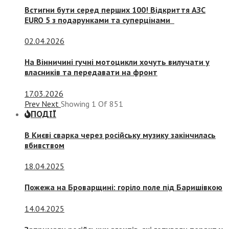
Встигни бути серед перших 100! Відкриття АЗС
EURO 5 з подарунками та суперцінами
02.04.2026
На Вінничині гучні мотоцикли хочуть вилучати у
власників та передавати на фронт
17.03.2026
Prev
Next
Showing
1
Of
851
ПОДІЇ
В Києві сварка через російську музику закінчилась
вбивством
18.04.2025
Пожежа на Броварщині: горіло поле під Баришівкою
14.04.2025