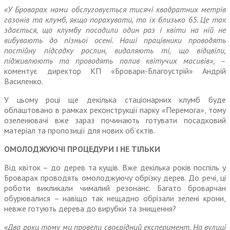
«У Броварах нами обслугову­ється тисячі квадратних метрів
газонів та клумб, якщо пораху­вати, то їх близько 65. Це так
зда­ється, що клумбу посадили один раз і квіти на ній не
вибувають до пізньої осені. Наші працівники проводять
постійну підсадку рослин, видаляють ті, що відцвіли,
підживлюють та проводять полив квітучих масивів»
, –
коментує директор КП «Бровари-Благо­устрій» Андрій
Василенко.
У цьому році ще декілька стаціо­нарних клумб буде
облаштовано в рамках реконструкції парку «Перемога», тому
озеленювачі вже зараз починають готувати посадковий
матеріал та пропо­зиції для нових об’єктів.
ОМОЛОДЖУЮЧІ ПРОЦЕДУРИ І НЕ ТІЛЬКИ
Від квіток – до дерев та кущів. Вже декілька років поспіль у
Бро­варах проводять омолоджуючу обрізку дерев. До речі, ці
роботи викликали чималий резонанс. Багато броварчан
обурювалися – навіщо так нещадно обрізали зелені крони,
невже готують дерева до вирубки та знищення?
«Два роки тому ми провели своєрідний експеримент. На вулиці