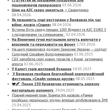
Статуетки як ідеальний подарунок для
поціновувачів прекрасного
03.06.2026
Ціни на АЗС скоро знизяться, –
Свириденко
08.04.2026
Як працюють суші-ресторани у Броварах під час
війни: досвід «Сушия»
08.04.2026
Встигни бути серед перших 100! Відкриття АЗС EURO 5
з подарунками та суперцінами
02.04.2026
На Вінничині гучні мотоцикли хочуть вилучати у
власників та передавати на фронт
17.03.2026
На щиті повернувся додому Захисник України, – солдат
Солодкий Серафим Володимирович
02.06.2025
СБУ запобігла серії нових терактів у Києві, затримано
агента
02.06.2025
У Калиті горів житловий будинок
19.05.2025
У Броварах пройшов благодійний хореографічний
фестиваль «Смайл скликає друзів»
08.05.2025
❤️‍🩹 Понад 150 броварчан отримають адресну
матеріальну допомогу
29.04.2025
Повний мирний план Трампа під назвою «‎Рамки
російсько-української угоди» вперше опублікували в ЗМІ
25.04.2025
Незвичний меморіал у центрі Броварів. Сучасне