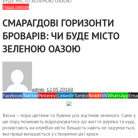
БУДЕ МІСТО ЗЕЛЕНОЮ ОАЗОЮ
Наша ревізія
СМАРАГДОВІ ГОРИЗОНТИ
БРОВАРІВ: ЧИ БУДЕ МІСТО
ЗЕЛЕНОЮ ОАЗОЮ
admin
12.05.2016
0
—
Facebook
Twitter
Pinterest
LinkedIn
Tumblr
Reddit
VK
WhatsApp
Emai
Весна – пора цвітіння та буяння усіх відтінків зеленого. Саме у
цю пору починають відроджуватися до життя дерева та кущі,
розквітають на клумбах квіти. Більшість навіть не задумується,
яка праця вкладається у створення цієї краси