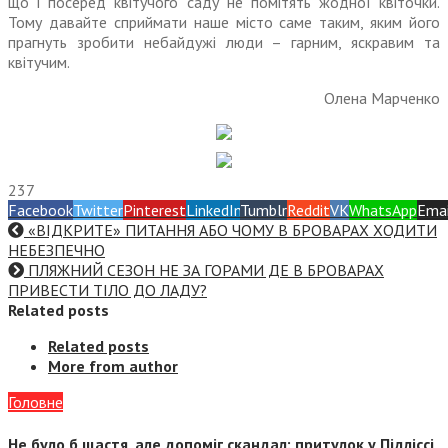
що і посеред квітучого саду не помітять жодної квіточки.
Тому давайте сприймати наше місто саме таким, яким його
прагнуть зробити небайдужі люди – гар­ним, яскравим та
квітучим.
Олена Марченко
237
Facebook
Twitter
Pinterest
LinkedIn
Tumblr
Reddit
VK
WhatsApp
Emai
«ВІДКРИТЕ» ПИТАННЯ АБО ЧОМУ В БРОВАРАХ ХОДИТИ
НЕБЕЗПЕЧНО
ПЛЯЖНИЙ СЕЗОН НЕ ЗА ГОРАМИ ДЕ В БРОВАРАХ
ПРИВЕСТИ ТІЛО ДО ЛАДУ?
Related posts
Related posts
More from author
Головне
Не було б щастя, але допоміг скандал: притулок у Підліссі