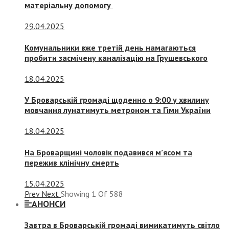
матеріальну допомогу
29.04.2025
Комунальники вже третій день намагаються
пробити засмічену каналізацію на Грушевського
18.04.2025
У Броварській громаді щоденно о 9:00 у хвилину
мовчання лунатимуть метроном та Гімн України
18.04.2025
На Броварщині чоловік подавився м’ясом та
пережив клінічну смерть
15.04.2025
Prev
Next
Showing
1
Of
588
АНОНСИ
Завтра в Броварській громаді вимикатимуть світло