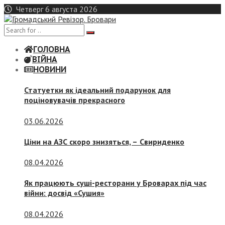
Skip
Четверг 6 августа 2026
to
content
ГОЛОВНА
ВІЙНА
НОВИНИ
Статуетки як ідеальний подарунок для
поціновувачів прекрасного
03.06.2026
Ціни на АЗС скоро знизяться, –
Свириденко
08.04.2026
Як працюють суші-ресторани у Броварах під час
війни: досвід «Сушия»
08.04.2026