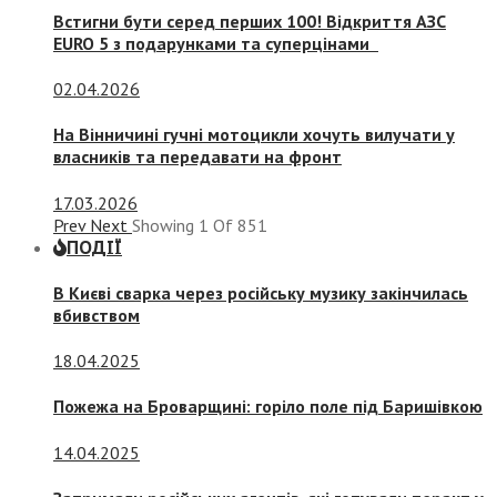
Встигни бути серед перших 100! Відкриття АЗС
EURO 5 з подарунками та суперцінами
02.04.2026
На Вінничині гучні мотоцикли хочуть вилучати у
власників та передавати на фронт
17.03.2026
Prev
Next
Showing
1
Of
851
ПОДІЇ
В Києві сварка через російську музику закінчилась
вбивством
18.04.2025
Пожежа на Броварщині: горіло поле під Баришівкою
14.04.2025