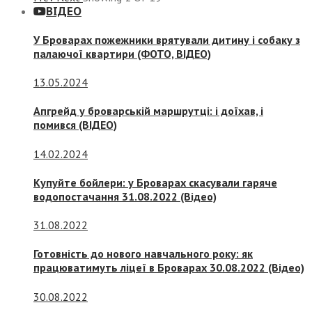
ВІДЕО
У Броварах пожежники врятували дитину і собаку з
палаючої квартири (ФОТО, ВІДЕО)
13.05.2024
Апгрейд у броварській маршрутці: і доїхав, і
помився (ВІДЕО)
14.02.2024
Купуйте бойлери: у Броварах скасували гаряче
водопостачання 31.08.2022 (Відео)
31.08.2022
Готовність до нового навчального року: як
працюватимуть ліцеї в Броварах 30.08.2022 (Відео)
30.08.2022