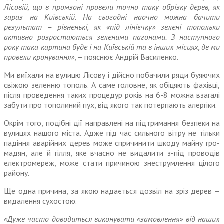
Лісовій, що в промзоні провели точно таку обрізку дерев, як
зараз на Київській. На сьогодні наочно можна бачити
результат – рівненькі, як «під лінієчку» зелені топольки
активно розростаються зеленими пагонами. З наступного
року така картина буде і на Київ­ській та в інших місцях, де ми
провели кронування»
, – пояснює Андрій Василенко.
Ми виїхали на вулицю Лісову і дійсно побачили ряди буяючих
свіжою зеленню тополь. А саме головне, як обіцяють фахівці,
після проведення таких процедур років на 6-8 можна взагалі
забути про тополиний пух, від якого так потерпають алергіки.
Окрім того, подібні дії направ­лені на підтримання безпеки на
вулицях нашого міста. Адже під час сильного вітру не тільки
падіння аварійних дерев може спричинити шкоду майну гро­
мадян, але й гілля, яке вчасно не видалити з-під проводів
електромереж, може стати при­чиною знеструмлення цілого
району.
Ще одна причина, за якою надається дозвіл на зріз дерев –
видалення сухостою.
«Дуже часто доводиться вико­нувати «замовлення» від наших