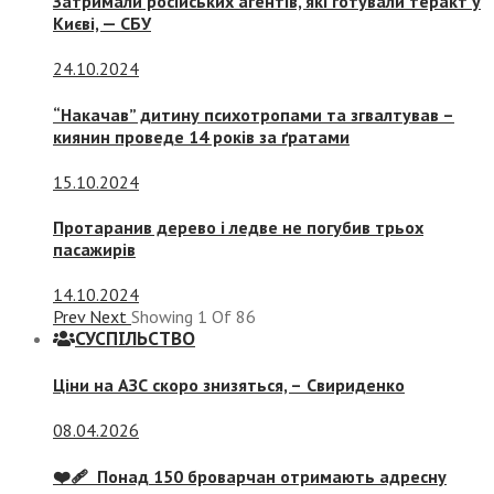
Затримали російських агентів, які готували теракт у
Києві, — СБУ
24.10.2024
“Накачав” дитину психотропами та згвалтував –
киянин проведе 14 років за ґратами
15.10.2024
Протаранив дерево і ледве не погубив трьох
пасажирів
14.10.2024
Prev
Next
Showing
1
Of
86
СУСПIЛЬСТВО
Ціни на АЗС скоро знизяться, –
Свириденко
08.04.2026
❤️‍🩹 Понад 150 броварчан отримають адресну