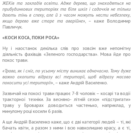
ЖЕКів та закладів освіти. Адже дерева, що знаходяться на
прибу­динкових територіях та біля шкіл і садочків не тільки
дають тінь в спеку, але й з часом можуть нести небезпеку,
якщо дерево вже старе та аварійне»
, – каже Володимир
Павличук.
«КОСИ КОСА, ПОКИ РОСА»
Ну і наостанок декілька слів про зовсім вже непомітну
діяльність фахівців «Зеленого господарства». Мова йде про
покос трави.
«Трава, як і сніг, по усьому місту виникає одночасно. Тому дуже
важко охопити відразу всі території, щоб відразу масово
покосити усі території
», – каже Андрій Василенко.
Зазвичай на покосі трави пра­цює 7-8 чоловік – косарі та водії
тракторної техніки. За весняно- літній сезон «підстригати»
траву у Броварах доводиться частенько, наприклад, у
минулому році косили 6 разів.
А ще Андрій Василенко каже, що є дві категорії людей – ті, які
бачать квіти, а разом з ними і всю навколишню красу, а є ті,