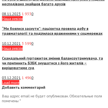
несподівано знайшов багато друзів
08.11.2023
1 933
0
Наша ревізія
“Ми боялися заснути”: пацієнтка провела добу в
травматології та поділилася враженнями у соцмережах
10.12.2021
3 599
0
Наша ревізія
Скандальний гуртожиток змінив балансоутримувача, та
чи припинить БЗБК знущатися з його жителів –
вирішуватиме суд
03.12.2021
1 496
0
Load more
Добавить комментарий
Ваш адрес email не будет опубликован.
Обязательные поля
помечены
*