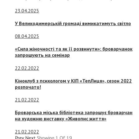
23.04.2025
У Великодимерській громаді вимикатимуть світло
08.04.2025
«Сила жіночності та як її розвинути»: броварчанок
запрошують на семінар
22.02.2022
Кіноклуб з психологом у КІП «ТепЛиця», сезон 2022
розпочато!
21.02.2022
Броварська міська бібліотека запрошує броварчан
на художню виставку «Живопис життя»
21.02.2022
Prev
Next
Showing
1
Of
19