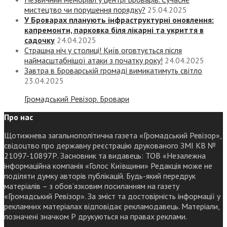
мистецтво чи порушення порядку?
25.04.2025
У Броварах планують інфраструктурні оновлення:
капремонти, парковка біля лікарні та укриття в
садочку
24.04.2025
Страшна ніч у столиці! Київ оговтується після
наймасштабнішої атаки з початку року!
24.04.2025
Завтра в Броварській громаді вимикатимуть світло
23.04.2025
Громадський Ревізор. Бровари
Про нас
Щотижнева загальнополітична газета «Громадський Ревізор»,
свідоцтво про державну реєстрацію друкованого ЗМІ КВ №
21097-10897Р. Засновник та видавець: ТОВ «Незалежна
інформаційна компанія «Голос Київщини» Редакція може не
поділяти думку авторів публікацій. Будь-який передрук
матеріалів – з обов’язковим посиланням на газету
«Громадський Ревізор». За зміст та достовірність інформації у
рекламних матеріалах відповідає рекламодавець. Матеріали,
позначені значком Р друкуються на правах реклами.