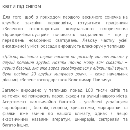
КВІТИ ПІД СНІГОМ
Для того, щоб з приходом першого весняного сонечка на
клумбах заясніли першоцвіти, готуватися працівники
«Зеленого господарства» комунального підприємства
«Бровари-Благо­устрій» починають заздалегідь – ще у
переддень новорічних святкувань. Левову частку усієї
висадженої у місті розсади вирощують власноруч у теплицях
«Дійсно, висівати перше насіння на розсаду ми починаємо у
другій половині грудня. Навіть точно можу вам сказати –
перша бегонія, яка вже зараз висаджується у відкритий грунт,
була посіяна 20 грудня минулого року»
, – каже начальник
дільниці «Зелене гос­подарство» Володимир Павличук.
Загалом вирощено у теплицях понад 160 тисяч квітів та
квіточок, які прикрасять парки, сквери та вулиці нашого міста.
Асортимент надзвичайно багатий – улюблені українцями
чорнобривці , бегонія, георгіни, хризантеми, маргаритки та
фіалки, вже звичні до нашого клімату, однак з дещо
екзотичними назвами агератум, цинерарія, сектреазія та
багато інших.