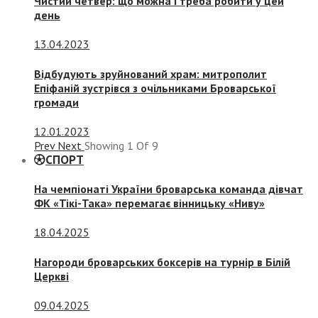
Чистий четвер: що можна і треба робити у цей
день
13.04.2023
Відбудують зруйнований храм: митрополит
Епіфаній зустрівся з очільниками Броварської
громади
12.01.2023
Prev
Next
Showing
1
Of
9
СПОРТ
На чемпіонаті України броварська команда дівчат
ФК «Тікі-Така» перемагає вінницьку «Ниву»
18.04.2025
Нагороди броварських боксерів на турнір в Білій
Церкві
09.04.2025