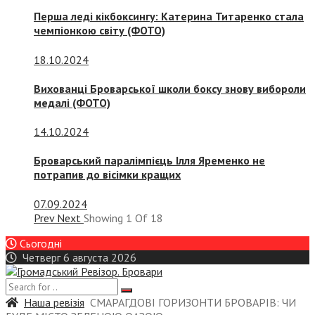
Перша леді кікбоксингу: Катерина Титаренко стала
чемпіонкою світу (ФОТО)
18.10.2024
Вихованці Броварської школи боксу знову вибороли
медалі (ФОТО)
14.10.2024
Броварський паралімпієць Ілля Яременко не
потрапив до вісімки кращих
07.09.2024
Prev
Next
Showing
1
Of
18
Сьогодні
Четверг 6 августа 2026
Наша ревізія
СМАРАГДОВІ ГОРИЗОНТИ БРОВАРІВ: ЧИ