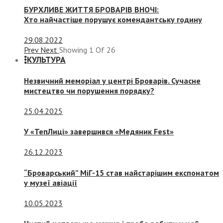
БУРХЛИВЕ ЖИТТЯ БРОВАРІВ ВНОЧІ:
Хто найчастіше порушує комендантську годину
29.08.2022
Prev
Next
Showing
1
Of
26
КУЛЬТУРА
Незвичний меморіал у центрі Броварів. Сучасне
мистецтво чи порушення порядку?
25.04.2025
У «ТепЛиці» завершився «Медяник Fest»
26.12.2023
“Броварський” МіГ-15 став найстарішим експонатом
у музеї авіації
10.05.2023