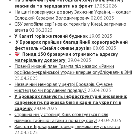
власників та передавати на фронт
17.03.2026
На щиті повернувся додому Захисник України, – солдат
Солодкий Серафим Володимирович
02.06.2025
СБУ запобігла серії нових терактів у Києві, затримано
агента
02.06.2025
У Калиті горів житловий будинок
19.05.2025
У Броварах пройшов благодійний хореографічний
фестиваль «Смайл скликає друзів»
08.05.2025
Понад 150 броварчан отримають адресну
матеріальну допомогу
29.04.2025
Повний мирний план Трампа під назвою «‎Рамки
російсько-української угоди» вперше опублікували в ЗМІ
25.04.2025
Незвичний меморіал у центрі Броварів. Сучасне
мистецтво чи порушення порядку?
25.04.2025
У Броварах планують інфраструктурні оновлення:
капремонти, парковка біля лікарні та укриття в
садочку
24.04.2025
Страшна ніч у столиці! Київ оговтується після
наймасштабнішої атаки з початку року!
24.04.2025
Завтра в Броварській громаді вимикатимуть світло
23.04.2025