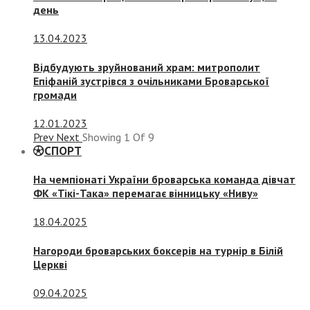
день
13.04.2023
Відбудують зруйнований храм: митрополит
Епіфаній зустрівся з очільниками Броварської
громади
12.01.2023
Prev
Next
Showing
1
Of
9
СПОРТ
На чемпіонаті України броварська команда дівчат
ФК «Тікі-Така» перемагає вінницьку «Ниву»
18.04.2025
Нагороди броварських боксерів на турнір в Білій
Церкві
09.04.2025