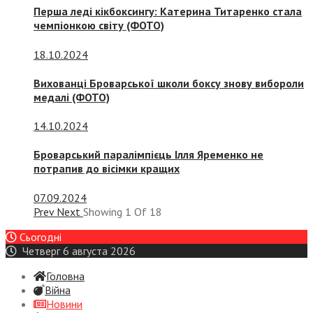
Перша леді кікбоксингу: Катерина Титаренко стала
чемпіонкою світу (ФОТО)
18.10.2024
Вихованці Броварської школи боксу знову вибороли
медалі (ФОТО)
14.10.2024
Броварський паралімпієць Ілля Яременко не
потрапив до вісімки кращих
07.09.2024
Prev
Next
Showing
1
Of
18
Сьогодні
Четверг 6 августа 2026
Головна
Війна
Новини