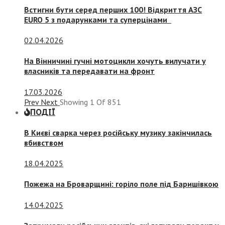
Встигни бути серед перших 100! Відкриття АЗС
EURO 5 з подарунками та суперцінами
02.04.2026
На Вінничині гучні мотоцикли хочуть вилучати у
власників та передавати на фронт
17.03.2026
Prev
Next
Showing
1
Of
851
ПОДІЇ
В Києві сварка через російську музику закінчилась
вбивством
18.04.2025
Пожежа на Броварщині: горіло поле під Баришівкою
14.04.2025