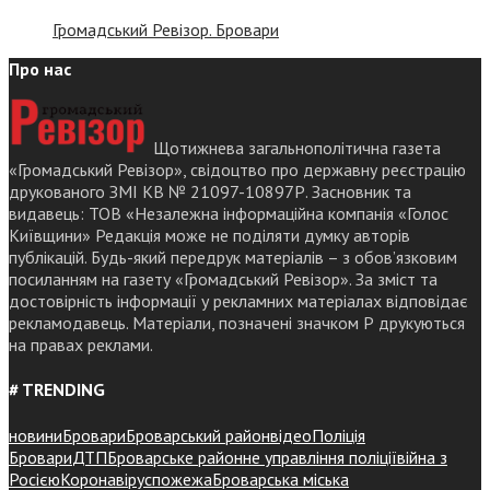
Громадський Ревізор. Бровари
Про нас
Щотижнева загальнополітична газета
«Громадський Ревізор», свідоцтво про державну реєстрацію
друкованого ЗМІ КВ № 21097-10897Р. Засновник та
видавець: ТОВ «Незалежна інформаційна компанія «Голос
Київщини» Редакція може не поділяти думку авторів
публікацій. Будь-який передрук матеріалів – з обов’язковим
посиланням на газету «Громадський Ревізор». За зміст та
достовірність інформації у рекламних матеріалах відповідає
рекламодавець. Матеріали, позначені значком Р друкуються
на правах реклами.
# TRENDING
новини
Бровари
Броварський район
відео
Поліція
Бровари
ДТП
Броварське районне управління поліції
війна з
Росією
Коронавірус
пожежа
Броварська міська