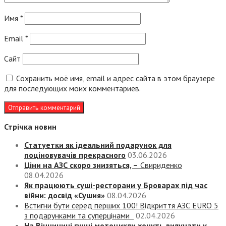
Имя
*
Email
*
Сайт
Сохранить моё имя, email и адрес сайта в этом браузере
для последующих моих комментариев.
Стрічка новин
Статуетки як ідеальний подарунок для
поціновувачів прекрасного
03.06.2026
Ціни на АЗС скоро знизяться, –
Свириденко
08.04.2026
Як працюють суші-ресторани у Броварах під час
війни: досвід «Сушия»
08.04.2026
Встигни бути серед перших 100! Відкриття АЗС EURO 5
з подарунками та суперцінами
02.04.2026
На Вінничині гучні мотоцикли хочуть вилучати у