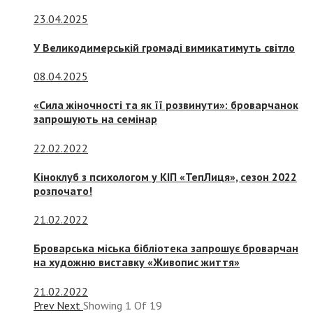
23.04.2025
У Великодимерській громаді вимикатимуть світло
08.04.2025
«Сила жіночності та як її розвинути»: броварчанок
запрошують на семінар
22.02.2022
Кіноклуб з психологом у КІП «ТепЛиця», сезон 2022
розпочато!
21.02.2022
Броварська міська бібліотека запрошує броварчан
на художню виставку «Живопис життя»
21.02.2022
Prev
Next
Showing
1
Of
19