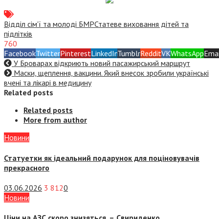
Відділ сім'ї та молоді БМР
Статеве виховання дітей та
підлітків
760
Facebook
Twitter
Pinterest
LinkedIn
Tumblr
Reddit
VK
WhatsApp
Emai
У Броварах відкриють новий пасажирський маршрут
Маски, щеплення, вакцини. Який внесок зробили українські
вчені та лікарі в медицину
Related posts
Related posts
More from author
Новини
Статуетки як ідеальний подарунок для поціновувачів
прекрасного
03.06.2026
3 812
0
Новини
Ціни на АЗС скоро знизяться, –
Свириденко