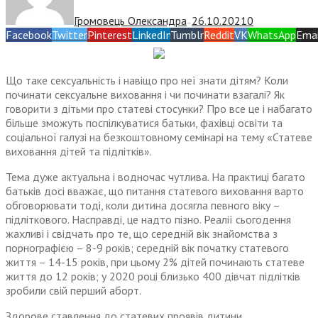
Громовець Олександра
26.10.2021
0
—
Facebook
Twitter
Pinterest
LinkedIn
Tumblr
Reddit
VK
WhatsApp
Emai
Що таке сексуальність і навіщо про неї знати дітям? Коли
починати сексуальне виховання і чи починати взагалі? Як
говорити з дітьми про статеві стосунки? Про все це і набагато
більше зможуть поспілкуватися батьки, фахівці освіти та
соціальної галузі на безкоштовному семінарі на тему «Статеве
виховання дітей та підлітків».
Тема дуже актуальна і водночас чутлива. На практиці багато
батьків досі вважає, що питання статевого виховання варто
обговорювати тоді, коли дитина досягла певного віку –
підліткового. Насправді, це надто пізно. Реалії сьогодення
жахливі і свідчать про те, що середній вік знайомства з
порнографією – 8-9 років; середній вік початку статевого
життя – 14-15 років, при цьому 2% дітей починають статеве
життя до 12 років; у 2020 році близько 400 дівчат підлітків
зробили свій перший аборт.
Здорове ставлення до статевих проявів дитини,