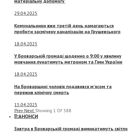
матеріальну допомогу
29.04.2025
Комунальники вже третій день намагаються
пробити засмічену каналізацію на Грушевського
18.04.2025
У Броварській громаді щоденно о 9:00 у хвилину
мовчання лунатимуть метроном та Гімн України
18.04.2025
На Броварщині чоловік подавився м’ясом та
пережив клінічну смерть
15.04.2025
Prev
Next
Showing
1
Of
588
АНОНСИ
Завтра в Броварській громаді вимикатимуть світло