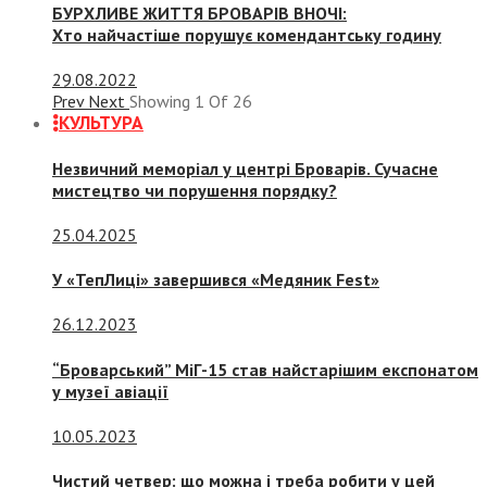
БУРХЛИВЕ ЖИТТЯ БРОВАРІВ ВНОЧІ:
Хто найчастіше порушує комендантську годину
29.08.2022
Prev
Next
Showing
1
Of
26
КУЛЬТУРА
Незвичний меморіал у центрі Броварів. Сучасне
мистецтво чи порушення порядку?
25.04.2025
У «ТепЛиці» завершився «Медяник Fest»
26.12.2023
“Броварський” МіГ-15 став найстарішим експонатом
у музеї авіації
10.05.2023
Чистий четвер: що можна і треба робити у цей