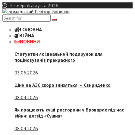
Skip
Четверг 6 августа 2026
to
content
ГОЛОВНА
ВІЙНА
НОВИНИ
Статуетки як ідеальний подарунок для
поціновувачів прекрасного
03.06.2026
Ціни на АЗС скоро знизяться, –
Свириденко
08.04.2026
Як працюють суші-ресторани у Броварах під час
війни: досвід «Сушия»
08.04.2026