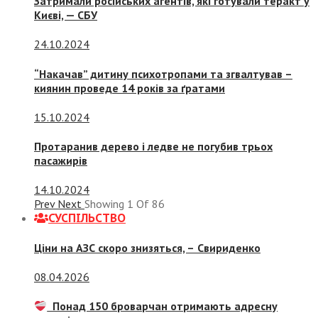
Затримали російських агентів, які готували теракт у
Києві, — СБУ
24.10.2024
“Накачав” дитину психотропами та згвалтував –
киянин проведе 14 років за ґратами
15.10.2024
Протаранив дерево і ледве не погубив трьох
пасажирів
14.10.2024
Prev
Next
Showing
1
Of
86
СУСПIЛЬСТВО
Ціни на АЗС скоро знизяться, –
Свириденко
08.04.2026
Понад 150 броварчан отримають адресну