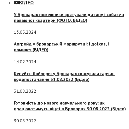
ВІДЕО
У Броварах пожежники врятували дитину і собаку з
палаючої квартири (ФОТО, ВІДЕО)
13.05.2024
Апгрейд у броварській маршрутці: і доїхав, і
помився (ВІДЕО)
14.02.2024
Купуйте бойлери: у Броварах скасували гаряче
водопостачання 31.08.2022 (Відео)
31.08.2022
Готовність до нового навчального року: як
працюватимуть ліцеї в Броварах 30.08.2022 (Відео)
30.08.2022