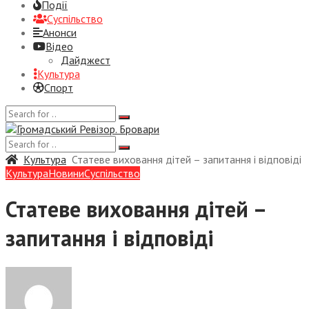
Події
Суспiльство
Анонси
Відео
Дайджест
Культура
Спорт
Культура
Статеве виховання дітей – запитання і відповіді
Культура
Новини
Суспiльство
Статеве виховання дітей –
запитання і відповіді