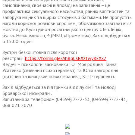
самопізнання, своєчасні відповіді на запитання – це
профілактика сексуального насильства, ранніх вагітностей та
запорука міцних та щирих стосунків з батьками. Не пропустіть
нагоди корисної розмови «про це» , обов’язково завітайте 27
жовтня до Культурно-просвітницького центру «ТепЛиця»,
бульв. Незалежності, 4 (МКЦ «Прометей»). Захід відбудеться
о 15:00 годині.
Зустріч безкоштовна після короткої
реєстрації
https://forms.gle/AhBgLsRXzfwyRkXx7
Ведучі – психологи, засновники ГО “Моя родина” Ганна
Усатенко (сімейний психотерапевт) та Юлія Завгородня
(дитячий та юнацький психотерапевт, КПТ-терапевт).
Захід відбудеться за підтримки відділу сім’ї та молоді
Броварської міськради .
Запитання за телефоном (04594) 7-22-33, (04594) 7-22-43,
068 021 2070