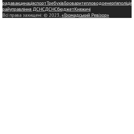
рада
вакцинація
спорт
Требухів
Броваритепловодоенергія
поліція
райуправління ДСНС
ДСНС
бюджет
Княжичі
Всі права захищені: © 2023,
«Громадський Ревізор»