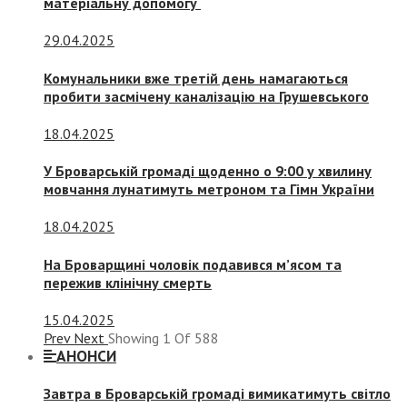
матеріальну допомогу
29.04.2025
Комунальники вже третій день намагаються
пробити засмічену каналізацію на Грушевського
18.04.2025
У Броварській громаді щоденно о 9:00 у хвилину
мовчання лунатимуть метроном та Гімн України
18.04.2025
На Броварщині чоловік подавився м’ясом та
пережив клінічну смерть
15.04.2025
Prev
Next
Showing
1
Of
588
АНОНСИ
Завтра в Броварській громаді вимикатимуть світло