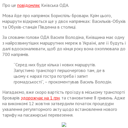
Про це
повідомляє
Київська ОДА.
Мова йде про напрямок Бориспіль-Бровари. Крім цього,
маршрути відкриються ще у двох напрямках: Васильків-Обухів
та Обухів-станція Південна в столиці.
За словами голови ОДА Василя Володіна, Київщина має одну
з найрозвинутіших маршрутних мереж в Україні, але її будуть і
далі вдосконалювати, щоб до кінця року вона охоплювала до
700 напрямів.
“Серед них буде кілька і нових маршрутів.
Запустимо транспорт першочергово там, де в
цьому є наразі гостра потреба і запит
громадськості”, – прокоментував Василь Володін.
Нагадаємо, вже скоро вартість проїзду в міському транспорті
Броварів
здорожчає на 1 грн
. та становитиме 8 гривень. Адже
на виконкомі 12 жовтня затвердили початок процедури
ухвалення регуляторного акту щодо встановлення нового
тарифу на пасажирські перевезення.