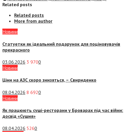
Related posts
Related posts
More from author
Новини
Статуетки як ідеальний подарунок для поціновувачів
прекрасного
03.06.2026
3 970
0
Новини
Ціни на АЗС скоро знизяться, –
Свириденко
08.04.2026
8 692
0
Новини
Як працюють суші-ресторани у Броварах під час війни:
досвід «Сушия»
08.04.2026
526
0