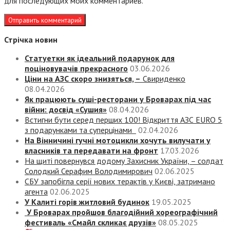
для последующих моих комментариев.
Стрічка новин
Статуетки як ідеальний подарунок для
поціновувачів прекрасного
03.06.2026
Ціни на АЗС скоро знизяться, –
Свириденко
08.04.2026
Як працюють суші-ресторани у Броварах під час
війни: досвід «Сушия»
08.04.2026
Встигни бути серед перших 100! Відкриття АЗС EURO 5
з подарунками та суперцінами
02.04.2026
На Вінничині гучні мотоцикли хочуть вилучати у
власників та передавати на фронт
17.03.2026
На щиті повернувся додому Захисник України, – солдат
Солодкий Серафим Володимирович
02.06.2025
СБУ запобігла серії нових терактів у Києві, затримано
агента
02.06.2025
У Калиті горів житловий будинок
19.05.2025
У Броварах пройшов благодійний хореографічний
фестиваль «Смайл скликає друзів»
08.05.2025