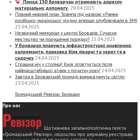
Понад 150 броварчан отримають адресну
матеріальну допомогу
29.04.2025
Повний мирний план Трампа під назвою «‎Рамки
російсько-української угоди» вперше опублікували в ЗМІ
25.04.2025
Незвичний меморіал у центрі Броварів. Сучасне
мистецтво чи порушення порядку?
25.04.2025
У Броварах планують інфраструктурні оновлення:
капремонти, парковка біля лікарні та укриття в
садочку
24.04.2025
Страшна ніч у столиці! Київ оговтується після
наймасштабнішої атаки з початку року!
24.04.2025
Завтра в Броварській громаді вимикатимуть світло
23.04.2025
Громадський Ревізор. Бровари
Про нас
Щотижнева загальнополітична газета
«Громадський Ревізор», свідоцтво про державну реєстрацію