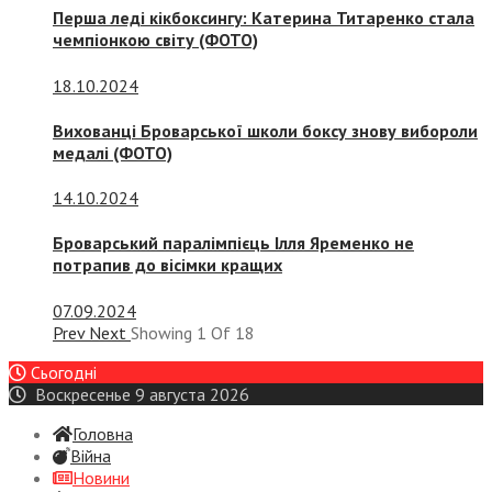
Перша леді кікбоксингу: Катерина Титаренко стала
чемпіонкою світу (ФОТО)
18.10.2024
Вихованці Броварської школи боксу знову вибороли
медалі (ФОТО)
14.10.2024
Броварський паралімпієць Ілля Яременко не
потрапив до вісімки кращих
07.09.2024
Prev
Next
Showing
1
Of
18
Сьогодні
Воскресенье 9 августа 2026
Головна
Війна
Новини