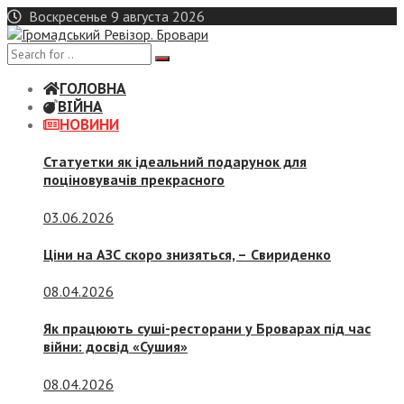
Skip
Воскресенье 9 августа 2026
to
content
ГОЛОВНА
ВІЙНА
НОВИНИ
Статуетки як ідеальний подарунок для
поціновувачів прекрасного
03.06.2026
Ціни на АЗС скоро знизяться, –
Свириденко
08.04.2026
Як працюють суші-ресторани у Броварах під час
війни: досвід «Сушия»
08.04.2026