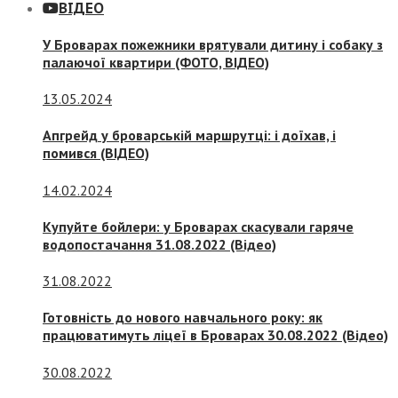
ВІДЕО
У Броварах пожежники врятували дитину і собаку з
палаючої квартири (ФОТО, ВІДЕО)
13.05.2024
Апгрейд у броварській маршрутці: і доїхав, і
помився (ВІДЕО)
14.02.2024
Купуйте бойлери: у Броварах скасували гаряче
водопостачання 31.08.2022 (Відео)
31.08.2022
Готовність до нового навчального року: як
працюватимуть ліцеї в Броварах 30.08.2022 (Відео)
30.08.2022