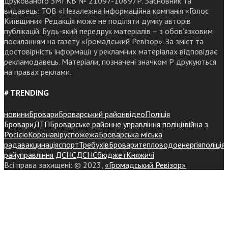
друкованого ЗМІ КВ № 21097-10897Р. Засновник та
видавець: ТОВ «Незалежна інформаційна компанія «Голос
Київщини» Редакція може не поділяти думку авторів
публікацій. Будь-який передрук матеріалів – з обов’язковим
посиланням на газету «Громадський Ревізор». За зміст та
достовірність інформації у рекламних матеріалах відповідає
рекламодавець. Матеріали, позначені значком Р друкуються
на правах реклами.
# TRENDING
новини
Бровари
Броварський район
відео
Поліція
Бровари
ДТП
Броварське районне управління поліції
війна з
Росією
Коронавірус
пожежа
Броварська міська
рада
вакцинація
спорт
Требухів
Броваритепловодоенергія
поліція
райуправління ДСНС
ДСНС
бюджет
Княжичі
Всі права захищені: © 2023,
«Громадський Ревізор»