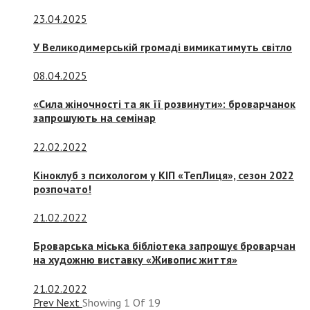
23.04.2025
У Великодимерській громаді вимикатимуть світло
08.04.2025
«Сила жіночності та як її розвинути»: броварчанок
запрошують на семінар
22.02.2022
Кіноклуб з психологом у КІП «ТепЛиця», сезон 2022
розпочато!
21.02.2022
Броварська міська бібліотека запрошує броварчан
на художню виставку «Живопис життя»
21.02.2022
Prev
Next
Showing
1
Of
19