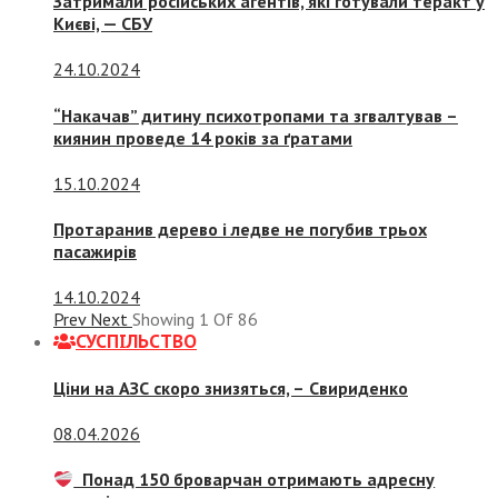
Затримали російських агентів, які готували теракт у
Києві, — СБУ
24.10.2024
“Накачав” дитину психотропами та згвалтував –
киянин проведе 14 років за ґратами
15.10.2024
Протаранив дерево і ледве не погубив трьох
пасажирів
14.10.2024
Prev
Next
Showing
1
Of
86
СУСПIЛЬСТВО
Ціни на АЗС скоро знизяться, –
Свириденко
08.04.2026
Понад 150 броварчан отримають адресну