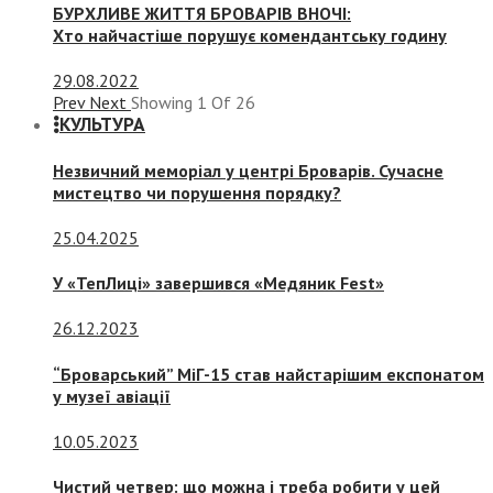
БУРХЛИВЕ ЖИТТЯ БРОВАРІВ ВНОЧІ:
Хто найчастіше порушує комендантську годину
29.08.2022
Prev
Next
Showing
1
Of
26
КУЛЬТУРА
Незвичний меморіал у центрі Броварів. Сучасне
мистецтво чи порушення порядку?
25.04.2025
У «ТепЛиці» завершився «Медяник Fest»
26.12.2023
“Броварський” МіГ-15 став найстарішим експонатом
у музеї авіації
10.05.2023
Чистий четвер: що можна і треба робити у цей