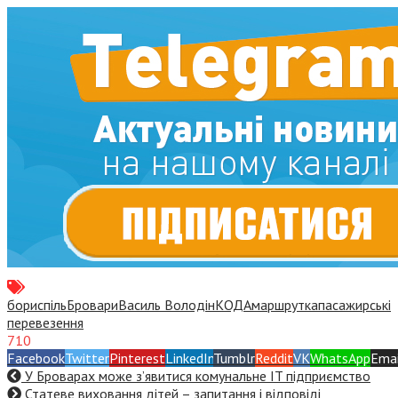
бориспіль
Бровари
Василь Володін
КОДА
маршрутка
пасажирські
перевезення
710
Facebook
Twitter
Pinterest
LinkedIn
Tumblr
Reddit
VK
WhatsApp
Emai
У Броварах може з’явитися комунальне IT підприємство
Статеве виховання дітей – запитання і відповіді