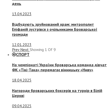
день
13.04.2023
Відбудують зруйнований храм: митрополит
Епіфаній зустрівся з очільниками Броварської
громади
12.01.2023
Prev
Next
Showing
1
Of
9
СПОРТ
На чемпіонаті України броварська команда дівчат
ФК «Тікі-Така» перемагає вінницьку «Ниву»
18.04.2025
Нагороди броварських боксерів на турнір в Білій
Церкві
09.04.2025