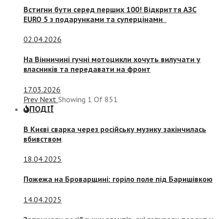
Встигни бути серед перших 100! Відкриття АЗС
EURO 5 з подарунками та суперцінами
02.04.2026
На Вінничині гучні мотоцикли хочуть вилучати у
власників та передавати на фронт
17.03.2026
Prev
Next
Showing
1
Of
851
ПОДІЇ
В Києві сварка через російську музику закінчилась
вбивством
18.04.2025
Пожежа на Броварщині: горіло поле під Баришівкою
14.04.2025