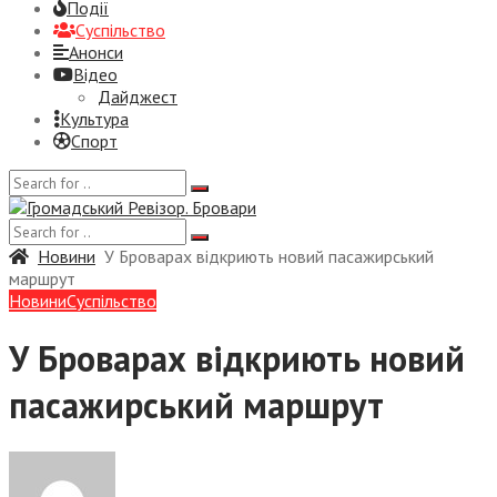
Події
Суспiльство
Анонси
Відео
Дайджест
Культура
Спорт
Новини
У Броварах відкриють новий пасажирський
маршрут
Новини
Суспiльство
У Броварах відкриють новий
пасажирський маршрут