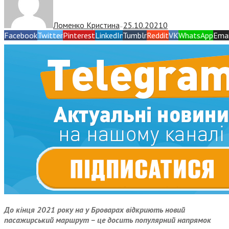
Ломенко Кристина
25.10.2021
0
—
Facebook
Twitter
Pinterest
LinkedIn
Tumblr
Reddit
VK
WhatsApp
Emai
До кінця 2021 року на у Броварах відкриють новий
пасажирський маршрут – це досить популярний напрямок