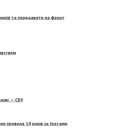
сників та передавати на фронт
бивством
иєві, — СБУ
ин проведе 14 років за ґратами