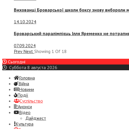
Вихованці Броварської школи боксу знову вибороли 
14.10.2024
Броварський паралімпієць Ілля Яременко не потрапив
07.09.2024
Prev
Next
Showing
1
Of
18
Сьогодні
Суббота 8 августа 2026
Головна
Війна
Новини
Події
Суспiльство
Анонси
Відео
Дайджест
Культура