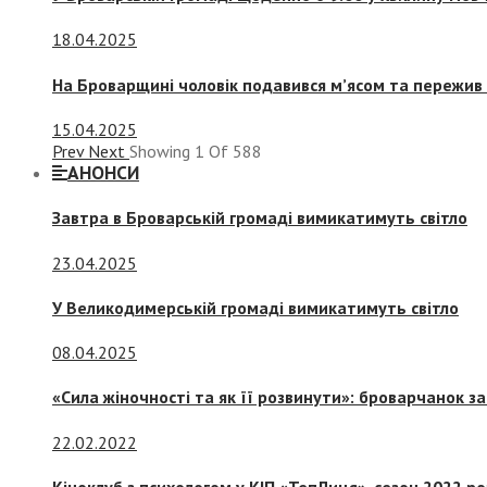
18.04.2025
На Броварщині чоловік подавився м’ясом та пережив 
15.04.2025
Prev
Next
Showing
1
Of
588
АНОНСИ
Завтра в Броварській громаді вимикатимуть світло
23.04.2025
У Великодимерській громаді вимикатимуть світло
08.04.2025
«Сила жіночності та як її розвинути»: броварчанок 
22.02.2022
Кіноклуб з психологом у КІП «ТепЛиця», сезон 2022 р