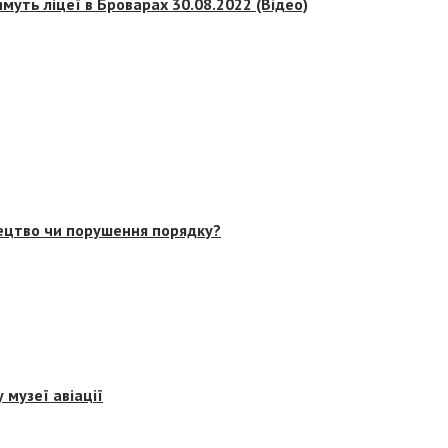
муть ліцеї в Броварах 30.08.2022 (Відео)
тецтво чи порушення порядку?
 музеї авіації