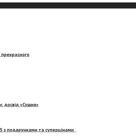
в прекрасного
и: досвід «Сушия»
 5 з подарунками та суперцінами