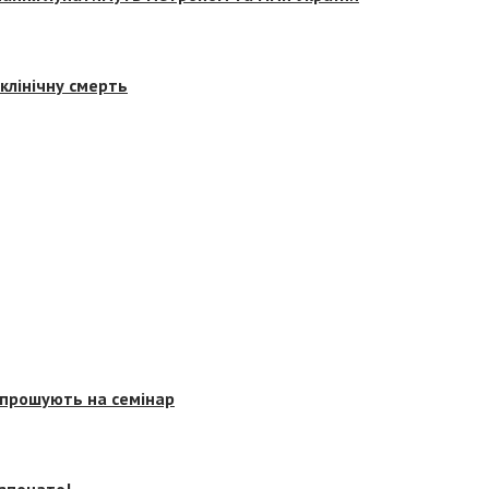
клінічну смерть
запрошують на семінар
озпочато!