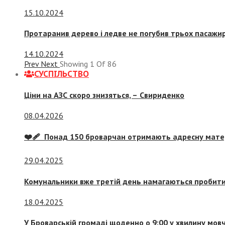
15.10.2024
Протаранив дерево і ледве не погубив трьох пасажир
14.10.2024
Prev
Next
Showing
1
Of
86
СУСПIЛЬСТВО
Ціни на АЗС скоро знизяться, –
Свириденко
08.04.2026
❤️‍🩹 Понад 150 броварчан отримають адресну мат
29.04.2025
Комунальники вже третій день намагаються пробити 
18.04.2025
У Броварській громаді щоденно о 9:00 у хвилину мо