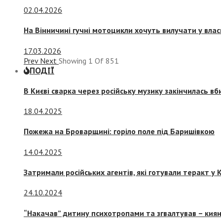
02.04.2026
На Вінничині гучні мотоцикли хочуть вилучати у вла
17.03.2026
Prev
Next
Showing
1
Of
851
ПОДІЇ
В Києві сварка через російську музику закінчилась в
18.04.2025
Пожежа на Броварщині: горіло поле під Баришівкою
14.04.2025
Затримали російських агентів, які готували теракт у К
24.10.2024
“Накачав” дитину психотропами та згвалтував – киян