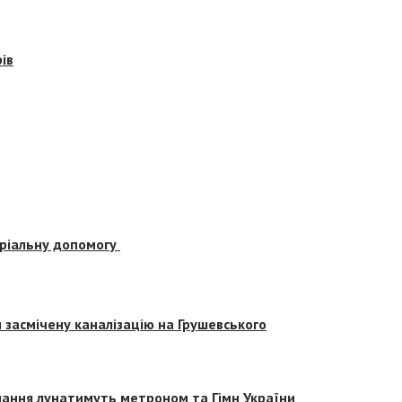
ів
еріальну допомогу
засмічену каналізацію на Грушевського
вчання лунатимуть метроном та Гімн України