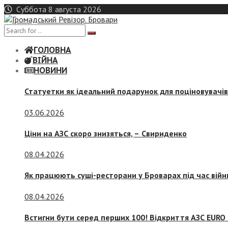
Skip
Суббота 8 августа 2026
to
content
ГОЛОВНА
ВІЙНА
НОВИНИ
Статуетки як ідеальний подарунок для поціновувачі
03.06.2026
Ціни на АЗС скоро знизяться, –
Свириденко
08.04.2026
Як працюють суші-ресторани у Броварах під час війн
08.04.2026
Встигни бути серед перших 100! Відкриття АЗС EURO