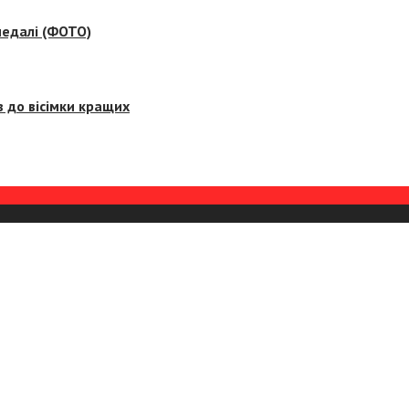
медалі (ФОТО)
 до вісімки кращих