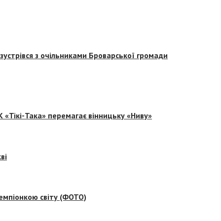
зустрівся з очільниками Броварської громади
 «Тікі-Така» перемагає вінницьку «Ниву»
ві
емпіонкою світу (ФОТО)