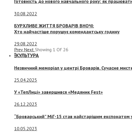
Готовність до нового навчального року: як працювати
30.08.2022
БУРХЛИВЕ ЖИТТЯ БРОВАРІВ ВНОЧІ:
Хто найчастіше порушує комендантську годину
29.08.2022
Prev
Next
Showing
1
Of
26
КУЛЬТУРА
Незвичний меморіал у центрі Броварів. Сучасне мис
25.04.2025
У «ТепЛиці» завершився «Медяник Fest»
26.12.2023
“Броварський” МіГ-15 став найстарішим експонатом у
10.05.2023