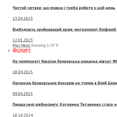
Чистий четвер: що можна і треба робити у цей день
13.04.2023
Відбудують зруйнований храм: митрополит Епіфаній 
12.01.2023
Prev
Next
Showing
1
Of
9
СПОРТ
На чемпіонаті України броварська команда дівчат ФК
18.04.2025
Нагороди броварських боксерів на турнір в Білій Церк
09.04.2025
Перша леді кікбоксингу: Катерина Титаренко стала ч
18.10.2024