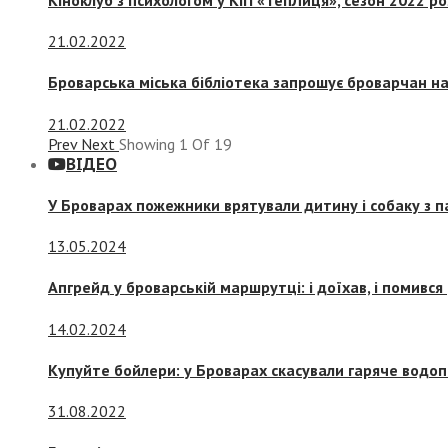
21.02.2022
Броварська міська бібліотека запрошує броварчан 
21.02.2022
Prev
Next
Showing
1
Of
19
ВІДЕО
У Броварах пожежники врятували дитину і собаку з 
13.05.2024
Апгрейд у броварській маршрутці: і доїхав, і помився
14.02.2024
Купуйте бойлери: у Броварах скасували гаряче водоп
31.08.2022