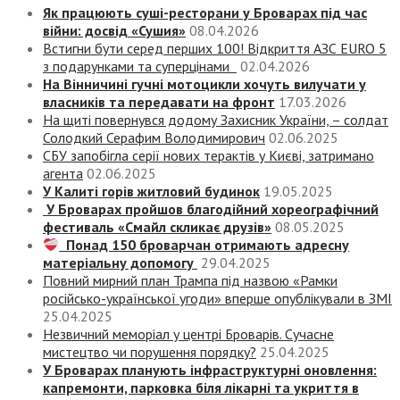
Як працюють суші-ресторани у Броварах під час
війни: досвід «Сушия»
08.04.2026
Встигни бути серед перших 100! Відкриття АЗС EURO 5
з подарунками та суперцінами
02.04.2026
На Вінничині гучні мотоцикли хочуть вилучати у
власників та передавати на фронт
17.03.2026
На щиті повернувся додому Захисник України, – солдат
Солодкий Серафим Володимирович
02.06.2025
СБУ запобігла серії нових терактів у Києві, затримано
агента
02.06.2025
У Калиті горів житловий будинок
19.05.2025
У Броварах пройшов благодійний хореографічний
фестиваль «Смайл скликає друзів»
08.05.2025
Понад 150 броварчан отримають адресну
матеріальну допомогу
29.04.2025
Повний мирний план Трампа під назвою «‎Рамки
російсько-української угоди» вперше опублікували в ЗМІ
25.04.2025
Незвичний меморіал у центрі Броварів. Сучасне
мистецтво чи порушення порядку?
25.04.2025
У Броварах планують інфраструктурні оновлення:
капремонти, парковка біля лікарні та укриття в