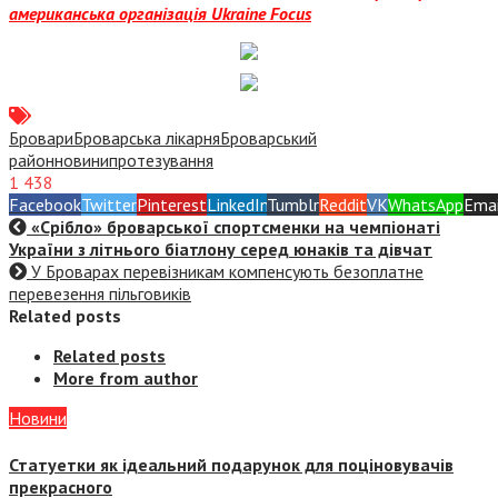
американська організація Ukraine Focus
Бровари
Броварська лікарня
Броварський
район
новини
протезування
1 438
Facebook
Twitter
Pinterest
LinkedIn
Tumblr
Reddit
VK
WhatsApp
Emai
«Срібло» броварської спортсменки на чемпіонаті
України з літнього біатлону серед юнаків та дівчат
У Броварах перевізникам компенсують безоплатне
перевезення пільговиків
Related posts
Related posts
More from author
Новини
Статуетки як ідеальний подарунок для поціновувачів
прекрасного