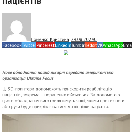
пацієнтів
Ломенко Кристина
29.08.2024
0
—
Facebook
Twitter
Pinterest
LinkedIn
Tumblr
Reddit
VK
WhatsApp
Emai
Нове обладнання нашій лікарні передала американська
організація Ukraine Focus
Ці 3D-принтери допоможуть прискорити реабілітацію
пацієнтів, зокрема – поранених військових. За допомогою
цього обладнання виготовлятимуть чаші, якими протез ноги
або руки буде прикріплюватися до кінцівки пацієнта.