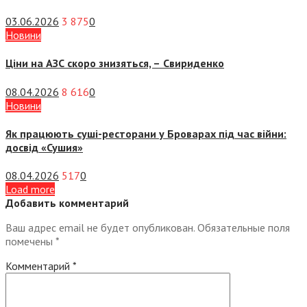
03.06.2026
3 875
0
Новини
Ціни на АЗС скоро знизяться, –
Свириденко
08.04.2026
8 616
0
Новини
Як працюють суші-ресторани у Броварах під час війни:
досвід «Сушия»
08.04.2026
517
0
Load more
Добавить комментарий
Ваш адрес email не будет опубликован.
Обязательные поля
помечены
*
Комментарий
*