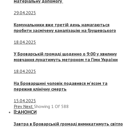
матеріальну допомогу
29.04.2025
Комунальники вже третій день намагаються
пробити засмічену каналізацію на Грушевського
18.04.2025
У Броварській громаді щоденно о 9:00 у хвилину
мовчання лунатимуть метроном та Гімн України
18.04.2025
На Броварщині чоловік подавився м’ясом та
пережив клінічну смерть
15.04.2025
Prev
Next
Showing
1
Of
588
АНОНСИ
Завтра в Броварській громаді вимикатимуть світло