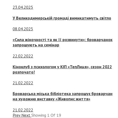
23.04.2025
У Великодимерській громаді вимикатимуть світло
08.04.2025
«Сила жіночності та як її розвинути»: броварчанок
запрошують на семінар
22.02.2022
Кіноклуб з психологом у КІП «ТепЛиця», сезон 2022
розпочато!
21.02.2022
Броварська міська бібліотека запрошує броварчан
на художню виставку «Живопис життя»
21.02.2022
Prev
Next
Showing
1
Of
19