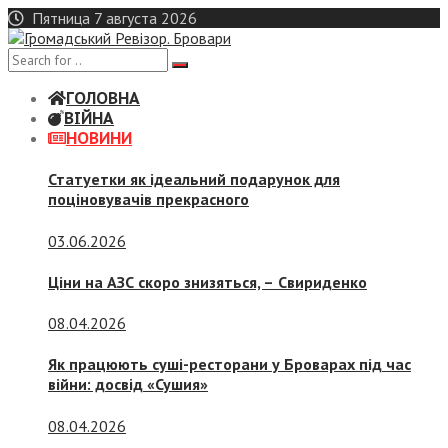
Skip
Пятница 7 августа 2026
to
content
ГОЛОВНА
ВІЙНА
НОВИНИ
Статуетки як ідеальний подарунок для
поціновувачів прекрасного
03.06.2026
Ціни на АЗС скоро знизяться, –
Свириденко
08.04.2026
Як працюють суші-ресторани у Броварах під час
війни: досвід «Сушия»
08.04.2026