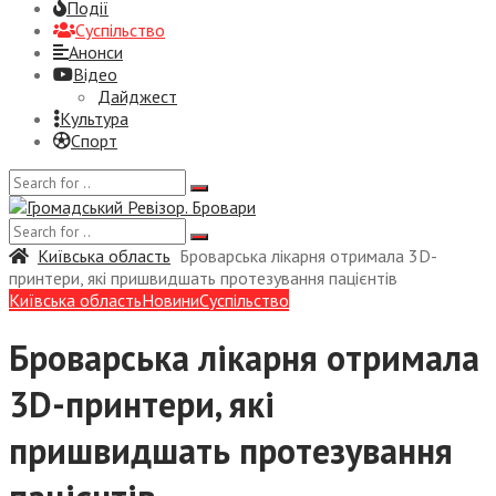
Події
Суспiльство
Анонси
Відео
Дайджест
Культура
Спорт
Київська область
Броварська лікарня отримала 3D-
принтери, які пришвидшать протезування пацієнтів
Київська область
Новини
Суспiльство
Броварська лікарня отримала
3D-принтери, які
пришвидшать протезування