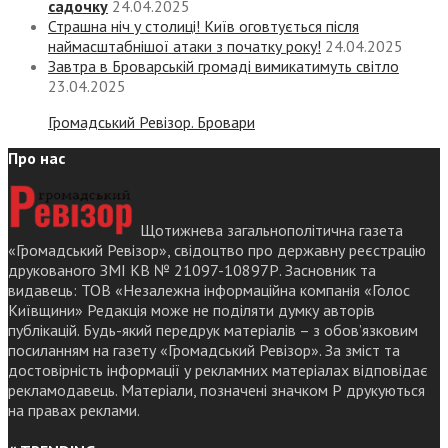
садочку
24.04.2025
Страшна ніч у столиці! Київ оговтується після
наймасштабнішої атаки з початку року!
24.04.2025
Завтра в Броварській громаді вимикатимуть світло
23.04.2025
Громадський Ревізор. Бровари
Про нас
Щотижнева загальнополітична газета
«Громадський Ревізор», свідоцтво про державну реєстрацію
друкованого ЗМІ КВ № 21097-10897Р. Засновник та
видавець: ТОВ «Незалежна інформаційна компанія «Голос
Київщини» Редакція може не поділяти думку авторів
публікацій. Будь-який передрук матеріалів – з обов’язковим
посиланням на газету «Громадський Ревізор». За зміст та
достовірність інформації у рекламних матеріалах відповідає
рекламодавець. Матеріали, позначені значком Р друкуються
на правах реклами.