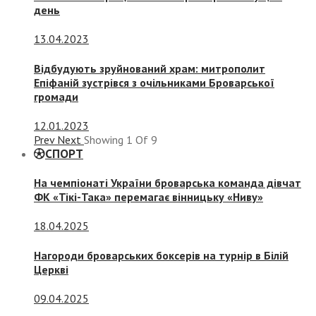
день
13.04.2023
Відбудують зруйнований храм: митрополит
Епіфаній зустрівся з очільниками Броварської
громади
12.01.2023
Prev
Next
Showing
1
Of
9
СПОРТ
На чемпіонаті України броварська команда дівчат
ФК «Тікі-Така» перемагає вінницьку «Ниву»
18.04.2025
Нагороди броварських боксерів на турнір в Білій
Церкві
09.04.2025