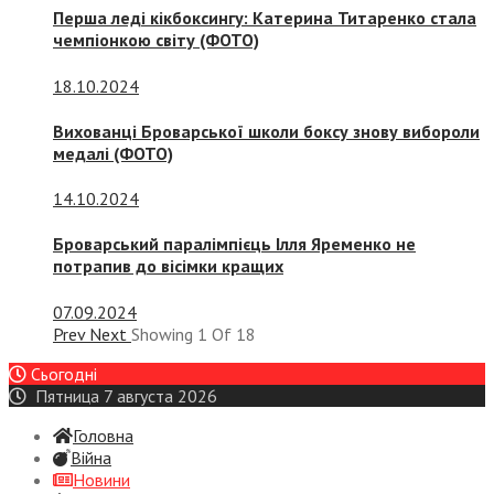
Перша леді кікбоксингу: Катерина Титаренко стала
чемпіонкою світу (ФОТО)
18.10.2024
Вихованці Броварської школи боксу знову вибороли
медалі (ФОТО)
14.10.2024
Броварський паралімпієць Ілля Яременко не
потрапив до вісімки кращих
07.09.2024
Prev
Next
Showing
1
Of
18
Сьогодні
Пятница 7 августа 2026
Головна
Війна
Новини