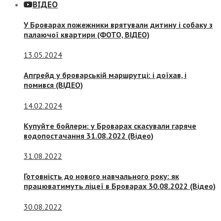
ВІДЕО
У Броварах пожежники врятували дитину і собаку з
палаючої квартири (ФОТО, ВІДЕО)
13.05.2024
Апгрейд у броварській маршрутці: і доїхав, і
помився (ВІДЕО)
14.02.2024
Купуйте бойлери: у Броварах скасували гаряче
водопостачання 31.08.2022 (Відео)
31.08.2022
Готовність до нового навчального року: як
працюватимуть ліцеї в Броварах 30.08.2022 (Відео)
30.08.2022