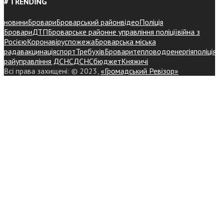
# TRENDING
новини
Бровари
Броварський район
відео
Поліція
Бровари
ДТП
Броварське районне управління поліції
війна з
Росією
Коронавірус
пожежа
Броварська міська
рада
вакцинація
спорт
Требухів
Броваритепловодоенергія
поліція
райуправління ДСНС
ДСНС
бюджет
Княжичі
Всі права захищені: © 2023,
«Громадський Ревізор»