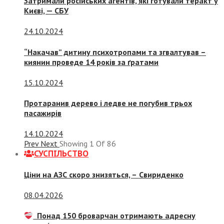
Затримали російських агентів, які готували теракт у
Києві, — СБУ
24.10.2024
“Накачав” дитину психотропами та згвалтував –
киянин проведе 14 років за ґратами
15.10.2024
Протаранив дерево і ледве не погубив трьох
пасажирів
14.10.2024
Prev
Next
Showing
1
Of
86
СУСПIЛЬСТВО
Ціни на АЗС скоро знизяться, –
Свириденко
08.04.2026
Понад 150 броварчан отримають адресну