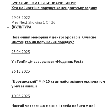
БУРХЛИВЕ ЖИТТЯ БРОВАРІВ ВНОЧІ:
Хто найчастіше порушує комендантську годину
29.08.2022
Prev
Next
Showing
1
Of
26
КУЛЬТУРА
Незвичний меморіал у центрі Броварів. Сучасне
мистецтво чи порушення порядку?
25.04.2025
У «ТепЛиці» завершився «Медяник Fest»
26.12.2023
“Броварський” МіГ-15 став найстарішим експонатом
у музеї авіації
10.05.2023
Чистий четвер: що можна і треба робити у цей