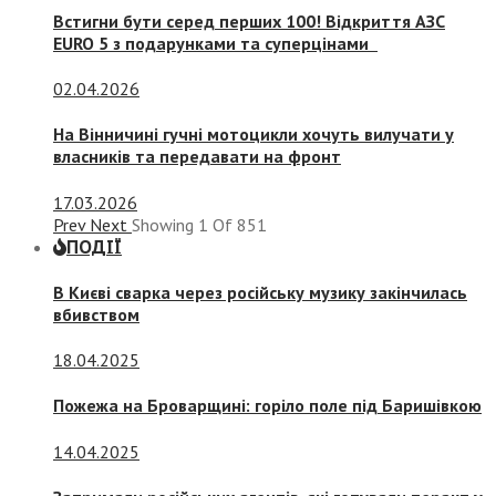
Встигни бути серед перших 100! Відкриття АЗС
EURO 5 з подарунками та суперцінами
02.04.2026
На Вінничині гучні мотоцикли хочуть вилучати у
власників та передавати на фронт
17.03.2026
Prev
Next
Showing
1
Of
851
ПОДІЇ
В Києві сварка через російську музику закінчилась
вбивством
18.04.2025
Пожежа на Броварщині: горіло поле під Баришівкою
14.04.2025