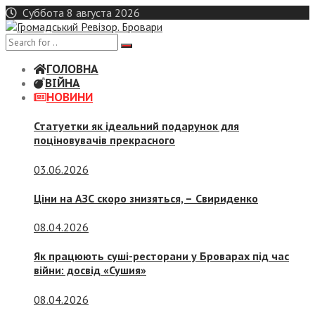
Skip
Суббота 8 августа 2026
to
content
ГОЛОВНА
ВІЙНА
НОВИНИ
Статуетки як ідеальний подарунок для
поціновувачів прекрасного
03.06.2026
Ціни на АЗС скоро знизяться, –
Свириденко
08.04.2026
Як працюють суші-ресторани у Броварах під час
війни: досвід «Сушия»
08.04.2026