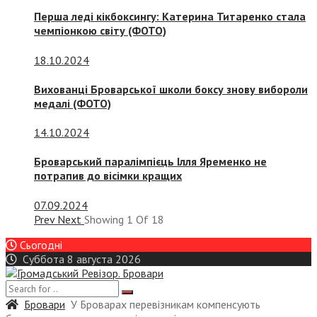
Перша леді кікбоксингу: Катерина Титаренко стала
чемпіонкою світу (ФОТО)
18.10.2024
Вихованці Броварської школи боксу знову вибороли
медалі (ФОТО)
14.10.2024
Броварський паралімпієць Ілля Яременко не
потрапив до вісімки кращих
07.09.2024
Prev
Next
Showing
1
Of
18
Сьогодні
Суббота 8 августа 2026
Бровари
У Броварах перевізникам компенсують