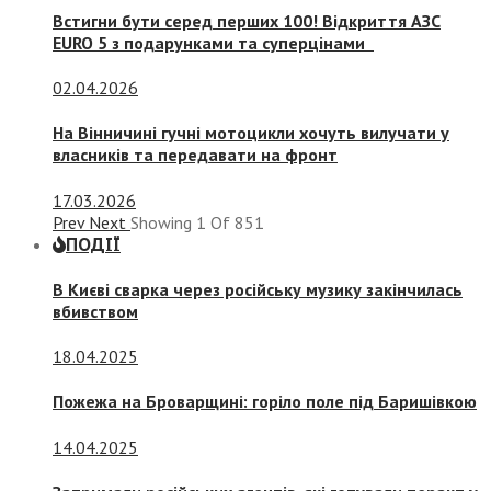
Встигни бути серед перших 100! Відкриття АЗС
EURO 5 з подарунками та суперцінами
02.04.2026
На Вінничині гучні мотоцикли хочуть вилучати у
власників та передавати на фронт
17.03.2026
Prev
Next
Showing
1
Of
851
ПОДІЇ
В Києві сварка через російську музику закінчилась
вбивством
18.04.2025
Пожежа на Броварщині: горіло поле під Баришівкою
14.04.2025