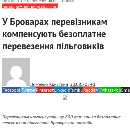
безоплатне перевезення пільговиків
Бровари
Новини
Суспiльство
У Броварах перевізникам
компенсують безоплатне
перевезення пільговиків
Ломенко Кристина
30.08.2024
0
—
Facebook
Twitter
Pinterest
LinkedIn
Tumblr
Reddit
VK
WhatsApp
Emai
Перевізникам компенсують ще 800 тис. грн за безоплатне
перевезення пільговиків Броварської громади