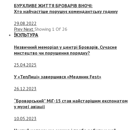
БУРХЛИВЕ ЖИТТЯ БРОВАРІВ ВНОЧІ:
Хто найчастіше порушує комендантську годину
29.08.2022
Prev
Next
Showing
1
Of
26
КУЛЬТУРА
Незвичний меморіал у центрі Броварів. Сучасне
мистецтво чи порушення порядку?
25.04.2025
У «ТепЛиці» завершився «Медяник Fest»
26.12.2023
“Броварський” МіГ-15 став найстарішим експонатом
у музеї авіації
10.05.2023