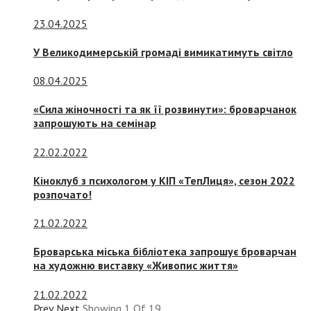
23.04.2025
У Великодимерській громаді вимикатимуть світло
08.04.2025
«Сила жіночності та як її розвинути»: броварчанок
запрошують на семінар
22.02.2022
Кіноклуб з психологом у КІП «ТепЛиця», сезон 2022
розпочато!
21.02.2022
Броварська міська бібліотека запрошує броварчан
на художню виставку «Живопис життя»
21.02.2022
Prev
Next
Showing
1
Of
19