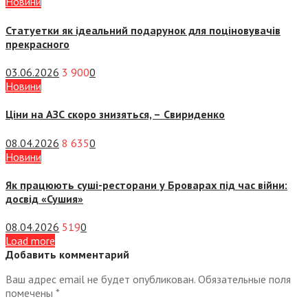
Новини
Статуетки як ідеальний подарунок для поціновувачів
прекрасного
03.06.2026
3 900
0
Новини
Ціни на АЗС скоро знизяться, –
Свириденко
08.04.2026
8 635
0
Новини
Як працюють суші-ресторани у Броварах під час війни:
досвід «Сушия»
08.04.2026
519
0
Load more
Добавить комментарий
Ваш адрес email не будет опубликован.
Обязательные поля
помечены
*