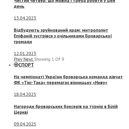
Чистий четвер: що можна і треба робити у цей
день
13.04.2023
Відбудують зруйнований храм: митрополит
Епіфаній зустрівся з очільниками Броварської
громади
12.01.2023
Prev
Next
Showing
1
Of
9
СПОРТ
На чемпіонаті України броварська команда дівчат
ФК «Тікі-Така» перемагає вінницьку «Ниву»
18.04.2025
Нагороди броварських боксерів на турнір в Білій
Церкві
09.04.2025