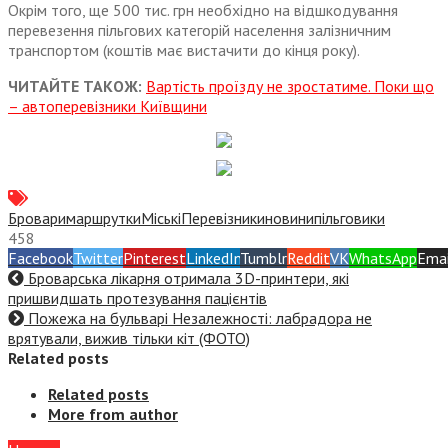
Окрім того, ще 500 тис. грн необхідно на відшкодування
перевезення пільгових категорій населення залізничним
транспортом (коштів має вистачити до кінця року).
ЧИТАЙТЕ ТАКОЖ:
Вартість проїзду не зростатиме. Поки що
– автоперевізники Київщини
Бровари
маршрутки
МіськіПеревізники
новини
пільговики
458
Facebook
Twitter
Pinterest
LinkedIn
Tumblr
Reddit
VK
WhatsApp
Emai
Броварська лікарня отримала 3D-принтери, які
пришвидшать протезування пацієнтів
Пожежа на бульварі Незалежності: лабрадора не
врятували, вижив тільки кіт (ФОТО)
Related posts
Related posts
More from author