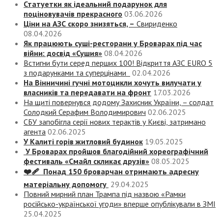
Статуетки як ідеальний подарунок для
поціновувачів прекрасного
03.06.2026
Ціни на АЗС скоро знизяться, –
Свириденко
08.04.2026
Як працюють суші-ресторани у Броварах під час
війни: досвід «Сушия»
08.04.2026
Встигни бути серед перших 100! Відкриття АЗС EURO 5
з подарунками та суперцінами
02.04.2026
На Вінничині гучні мотоцикли хочуть вилучати у
власників та передавати на фронт
17.03.2026
На щиті повернувся додому Захисник України, – солдат
Солодкий Серафим Володимирович
02.06.2025
СБУ запобігла серії нових терактів у Києві, затримано
агента
02.06.2025
У Калиті горів житловий будинок
19.05.2025
У Броварах пройшов благодійний хореографічний
фестиваль «Смайл скликає друзів»
08.05.2025
❤️‍🩹 Понад 150 броварчан отримають адресну
матеріальну допомогу
29.04.2025
Повний мирний план Трампа під назвою «‎Рамки
російсько-української угоди» вперше опублікували в ЗМІ
25.04.2025