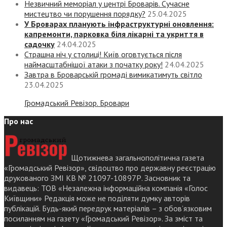
Незвичний меморіал у центрі Броварів. Сучасне
мистецтво чи порушення порядку?
25.04.2025
У Броварах планують інфраструктурні оновлення:
капремонти, парковка біля лікарні та укриття в
садочку
24.04.2025
Страшна ніч у столиці! Київ оговтується після
наймасштабнішої атаки з початку року!
24.04.2025
Завтра в Броварській громаді вимикатимуть світло
23.04.2025
Громадський Ревізор. Бровари
Про нас
Щотижнева загальнополітична газета
«Громадський Ревізор», свідоцтво про державну реєстрацію
друкованого ЗМІ КВ № 21097-10897Р. Засновник та
видавець: ТОВ «Незалежна інформаційна компанія «Голос
Київщини» Редакція може не поділяти думку авторів
публікацій. Будь-який передрук матеріалів – з обов’язковим
посиланням на газету «Громадський Ревізор». За зміст та