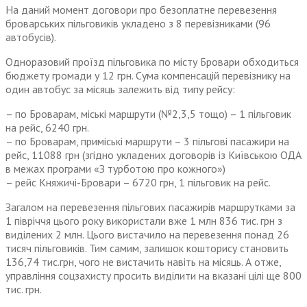
На даний момент договори про безоплатне перевезення
броварських пільговиків укладено з 8 перевізниками (96
автобусів).
Одноразовий проїзд пільговика по місту Бровари обходиться
бюджету громади у 12 грн. Сума компенсацій перевізнику на
один автобус за місяць залежить від типу рейсу:
– по Броварам, міські маршрути (№2,3,5 тощо) – 1 пільговик
на рейс, 6240 грн.
– по Броварам, приміські маршрути – 3 пільгові пасажири на
рейс, 11088 грн (згідно укладених договорів із Київською ОДА
в межах програми «З турботою про кожного»)
– рейс Княжичі-Бровари – 6720 грн, 1 пільговик на рейс.
Загалом на перевезення пільгових пасажирів маршрутками за
1 півріччя цього року використали вже 1 млн 836 тис. грн з
виділених 2 млн. Цього вистачило на перевезення понад 26
тисяч пільговиків. Тим самим, залишок кошторису становить
136,74 тис.грн, чого не вистачить навіть на місяць. А отже,
управління соцзахисту просить виділити на вказані цілі ще 800
тис. грн.