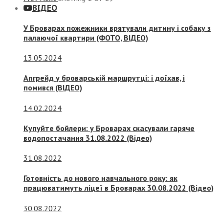
ВІДЕО
У Броварах пожежники врятували дитину і собаку з
палаючої квартири (ФОТО, ВІДЕО)
13.05.2024
Апгрейд у броварській маршрутці: і доїхав, і
помився (ВІДЕО)
14.02.2024
Купуйте бойлери: у Броварах скасували гаряче
водопостачання 31.08.2022 (Відео)
31.08.2022
Готовність до нового навчального року: як
працюватимуть ліцеї в Броварах 30.08.2022 (Відео)
30.08.2022