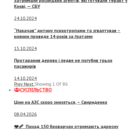
Затримали російських агентів, які готували теракт у
Києві, — СБУ
24.10.2024
“Накачав” дитину психотропами та згвалтував –
киянин проведе 14 років за ґратами
15.10.2024
Протаранив дерево і ледве не погубив трьох
пасажирів
14.10.2024
Prev
Next
Showing
1
Of
86
СУСПIЛЬСТВО
Ціни на АЗС скоро знизяться, –
Свириденко
08.04.2026
❤️‍🩹 Понад 150 броварчан отримають адресну