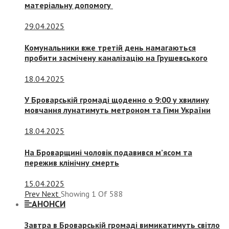
матеріальну допомогу
29.04.2025
Комунальники вже третій день намагаються
пробити засмічену каналізацію на Грушевського
18.04.2025
У Броварській громаді щоденно о 9:00 у хвилину
мовчання лунатимуть метроном та Гімн України
18.04.2025
На Броварщині чоловік подавився м’ясом та
пережив клінічну смерть
15.04.2025
Prev
Next
Showing
1
Of
588
АНОНСИ
Завтра в Броварській громаді вимикатимуть світло