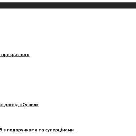
в прекрасного
и: досвід «Сушия»
 5 з подарунками та суперцінами