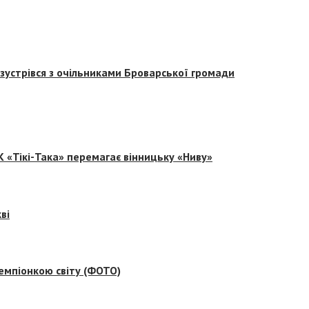
зустрівся з очільниками Броварської громади
 «Тікі-Така» перемагає вінницьку «Ниву»
ві
емпіонкою світу (ФОТО)