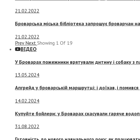
21.02.2022
Броварська міська бібліотека запрошує броварчан 
21.02.2022
Prev
Next
Showing
1
Of
19
ВІДЕО
У Броварах пожежники врятували дитину і собаку з 
13.05.2024
Апгрейд у броварській маршрутці: і доїхав, і помився
14.02.2024
Купуйте бойлери: у Броварах скасували гаряче водоп
31.08.2022
Готовність до нового навчального року: як працювати