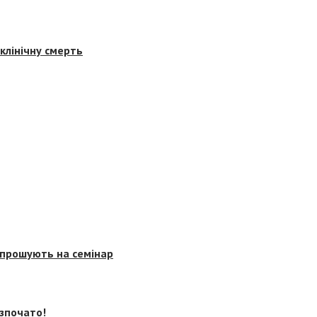
клінічну смерть
запрошують на семінар
озпочато!