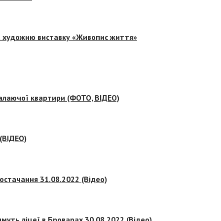
на художню виставку «Живопис життя»
палаючої квартири (ФОТО, ВІДЕО)
 (ВІДЕО)
остачання 31.08.2022 (Відео)
муть ліцеї в Броварах 30.08.2022 (Відео)