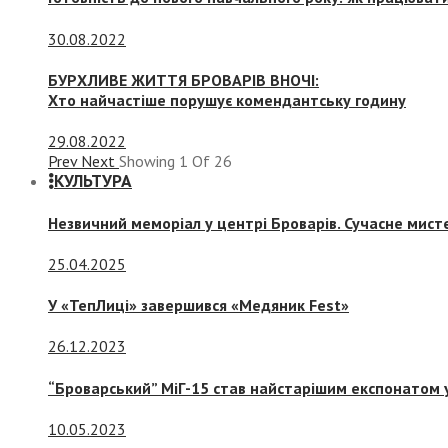
30.08.2022
БУРХЛИВЕ ЖИТТЯ БРОВАРІВ ВНОЧІ:
Хто найчастіше порушує комендантську годину
29.08.2022
Prev
Next
Showing
1
Of
26
КУЛЬТУРА
Незвичний меморіал у центрі Броварів. Сучасне мис
25.04.2025
У «ТепЛиці» завершився «Медяник Fest»
26.12.2023
“Броварський” МіГ-15 став найстарішим експонатом у
10.05.2023