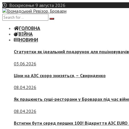
Skip
Воскресенье 9 августа 2026
to
content
ГОЛОВНА
ВІЙНА
НОВИНИ
Статуетки як ідеальний подарунок для поціновувачі
03.06.2026
Ціни на АЗС скоро знизяться, –
Свириденко
08.04.2026
Як працюють суші-ресторани у Броварах під час війн
08.04.2026
Встигни бути серед перших 100! Відкриття АЗС EURO