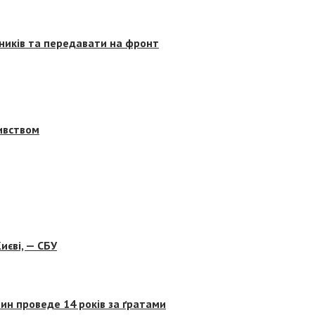
сників та передавати на фронт
бивством
иєві, — СБУ
ин проведе 14 років за ґратами