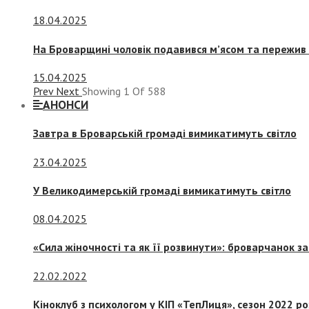
18.04.2025
На Броварщині чоловік подавився м’ясом та пережив 
15.04.2025
Prev
Next
Showing
1
Of
588
АНОНСИ
Завтра в Броварській громаді вимикатимуть світло
23.04.2025
У Великодимерській громаді вимикатимуть світло
08.04.2025
«Сила жіночності та як її розвинути»: броварчанок 
22.02.2022
Кіноклуб з психологом у КІП «ТепЛиця», сезон 2022 р