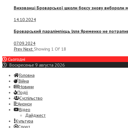
Вихованці Броварської школи боксу знову вибороли 
14.10.2024
Броварський паралімпієць Ілля Яременко не потрапив
07.09.2024
Prev
Next
Showing
1
Of
18
Сьогодні
Воскресенье 9 августа 2026
Головна
Війна
Новини
Події
Суспiльство
Анонси
Відео
Дайджест
Культура
Спорт