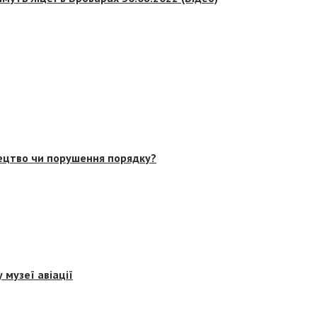
тецтво чи порушення порядку?
 музеї авіації