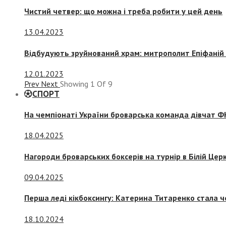
Чистий четвер: що можна і треба робити у цей день
13.04.2023
Відбудують зруйнований храм: митрополит Епіфаній 
12.01.2023
Prev
Next
Showing
1
Of
9
СПОРТ
На чемпіонаті України броварська команда дівчат ФК
18.04.2025
Нагороди броварських боксерів на турнір в Білій Церк
09.04.2025
Перша леді кікбоксингу: Катерина Титаренко стала ч
18.10.2024