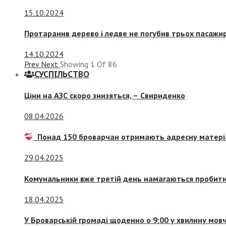
15.10.2024
Протаранив дерево і ледве не погубив трьох пасажир
14.10.2024
Prev
Next
Showing
1
Of
86
СУСПIЛЬСТВО
Ціни на АЗС скоро знизяться, –
Свириденко
08.04.2026
Понад 150 броварчан отримають адресну матері
29.04.2025
Комунальники вже третій день намагаються пробити 
18.04.2025
У Броварській громаді щоденно о 9:00 у хвилину мо