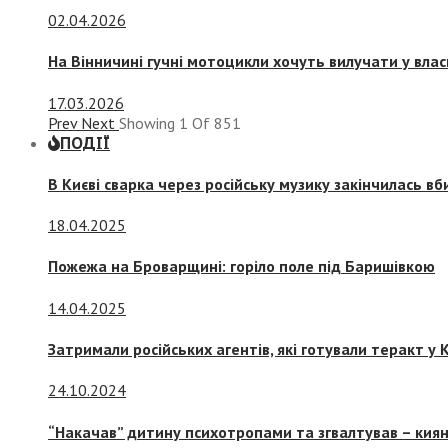
02.04.2026
На Вінничині гучні мотоцикли хочуть вилучати у вла
17.03.2026
Prev
Next
Showing
1
Of
851
ПОДІЇ
В Києві сварка через російську музику закінчилась в
18.04.2025
Пожежа на Броварщині: горіло поле під Баришівкою
14.04.2025
Затримали російських агентів, які готували теракт у К
24.10.2024
“Накачав” дитину психотропами та згвалтував – киян