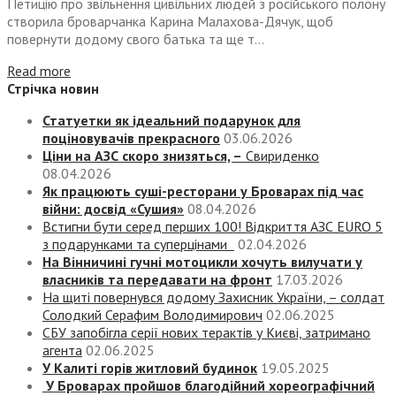
Петицію про звільнення цивільних людей з російського полону
створила броварчанка Карина Малахова-Дячук, щоб
повернути додому свого батька та ще т...
Read more
Стрічка новин
Статуетки як ідеальний подарунок для
поціновувачів прекрасного
03.06.2026
Ціни на АЗС скоро знизяться, –
Свириденко
08.04.2026
Як працюють суші-ресторани у Броварах під час
війни: досвід «Сушия»
08.04.2026
Встигни бути серед перших 100! Відкриття АЗС EURO 5
з подарунками та суперцінами
02.04.2026
На Вінничині гучні мотоцикли хочуть вилучати у
власників та передавати на фронт
17.03.2026
На щиті повернувся додому Захисник України, – солдат
Солодкий Серафим Володимирович
02.06.2025
СБУ запобігла серії нових терактів у Києві, затримано
агента
02.06.2025
У Калиті горів житловий будинок
19.05.2025
У Броварах пройшов благодійний хореографічний