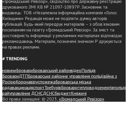
«Громадський Ревізор», свідоцтво про державну реєстрацію
друкованого ЗМІ КВ № 21097-10897Р. Засновник та
видавець: ТОВ «Незалежна інформаційна компанія «Голос
Київщини» Редакція може не поділяти думку авторів
публікацій. Будь-який передрук матеріалів – з обов’язковим
посиланням на газету «Громадський Ревізор». За зміст та
достовірність інформації у рекламних матеріалах відповідає
рекламодавець. Матеріали, позначені значком Р друкуються
на правах реклами.
# TRENDING
новини
Бровари
Броварський район
відео
Поліція
Бровари
ДТП
Броварське районне управління поліції
війна з
Росією
Коронавірус
пожежа
Броварська міська
рада
вакцинація
спорт
Требухів
Броваритепловодоенергія
поліція
райуправління ДСНС
ДСНС
бюджет
Княжичі
Всі права захищені: © 2023,
«Громадський Ревізор»