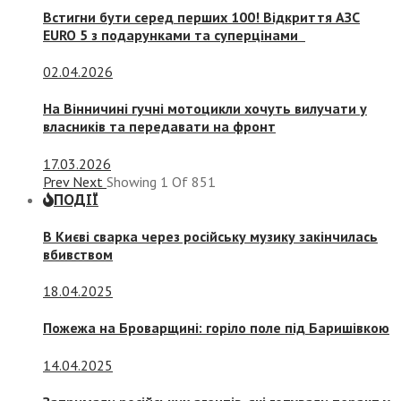
Встигни бути серед перших 100! Відкриття АЗС
EURO 5 з подарунками та суперцінами
02.04.2026
На Вінничині гучні мотоцикли хочуть вилучати у
власників та передавати на фронт
17.03.2026
Prev
Next
Showing
1
Of
851
ПОДІЇ
В Києві сварка через російську музику закінчилась
вбивством
18.04.2025
Пожежа на Броварщині: горіло поле під Баришівкою
14.04.2025