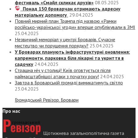
фестиваль «Смайл скликає друзів»
08.05.2025
Понад 150 броварчан отримають адресну
матеріальну допомогу
29.04.2025
Повний мирний план Трампа під назвою «‎Рамки
російсько-української угоди» вперше опублікували в ЗМІ
25.04.2025
Незвичний меморіал у центрі Броварів. Сучасне
мистецтво чи порушення порядку?
25.04.2025
У Броварах планують інфраструктурні оновлення:
капремонти, парковка біля лікарні та укриття в
садочку
24.04.2025
Страшна ніч у столиці! Київ оговтується після
наймасштабнішої атаки з початку року!
24.04.2025
Завтра в Броварській громаді вимикатимуть світло
23.04.2025
Громадський Ревізор. Бровари
Про нас
Щотижнева загальнополітична газета