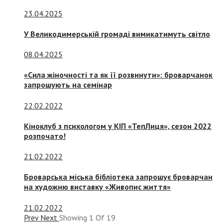
23.04.2025
У Великодимерській громаді вимикатимуть світло
08.04.2025
«Сила жіночності та як її розвинути»: броварчанок
запрошують на семінар
22.02.2022
Кіноклуб з психологом у КІП «ТепЛиця», сезон 2022
розпочато!
21.02.2022
Броварська міська бібліотека запрошує броварчан
на художню виставку «Живопис життя»
21.02.2022
Prev
Next
Showing
1
Of
19