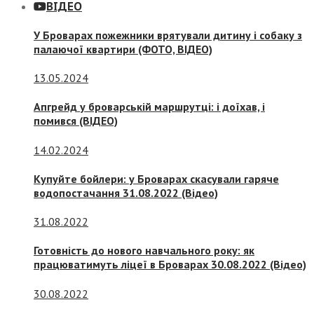
ВІДЕО
У Броварах пожежники врятували дитину і собаку з
палаючої квартири (ФОТО, ВІДЕО)
13.05.2024
Апгрейд у броварській маршрутці: і доїхав, і
помився (ВІДЕО)
14.02.2024
Купуйте бойлери: у Броварах скасували гаряче
водопостачання 31.08.2022 (Відео)
31.08.2022
Готовність до нового навчального року: як
працюватимуть ліцеї в Броварах 30.08.2022 (Відео)
30.08.2022