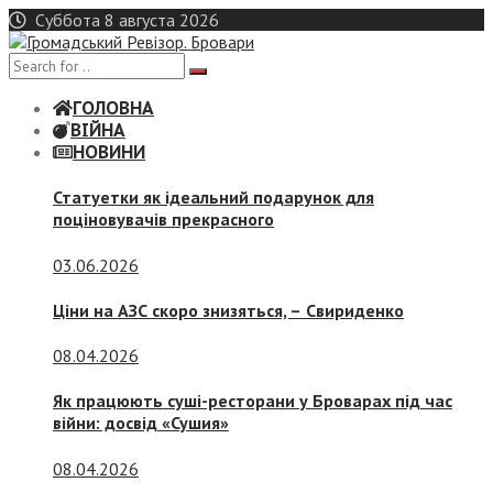
Skip
Суббота 8 августа 2026
to
content
ГОЛОВНА
ВІЙНА
НОВИНИ
Статуетки як ідеальний подарунок для
поціновувачів прекрасного
03.06.2026
Ціни на АЗС скоро знизяться, –
Свириденко
08.04.2026
Як працюють суші-ресторани у Броварах під час
війни: досвід «Сушия»
08.04.2026