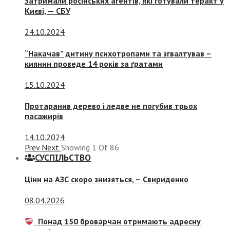
Затримали російських агентів, які готували теракт у
Києві, — СБУ
24.10.2024
“Накачав” дитину психотропами та згвалтував –
киянин проведе 14 років за ґратами
15.10.2024
Протаранив дерево і ледве не погубив трьох
пасажирів
14.10.2024
Prev
Next
Showing
1
Of
86
СУСПIЛЬСТВО
Ціни на АЗС скоро знизяться, –
Свириденко
08.04.2026
Понад 150 броварчан отримають адресну