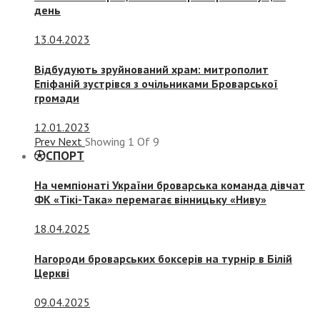
день
13.04.2023
Відбудують зруйнований храм: митрополит
Епіфаній зустрівся з очільниками Броварської
громади
12.01.2023
Prev
Next
Showing
1
Of
9
СПОРТ
На чемпіонаті України броварська команда дівчат
ФК «Тікі-Така» перемагає вінницьку «Ниву»
18.04.2025
Нагороди броварських боксерів на турнір в Білій
Церкві
09.04.2025