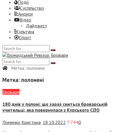
Події
Суспiльство
Анонси
Відео
Дайджест
Культура
Спорт
Метка:
полонені
Метка:
полонені
Бровари
180 днів у полоні: що зараз сниться броварській
учительці, яка повернулася з Курського СІЗО
Ломенко Кристина
18.10.2022
7 744
0
—