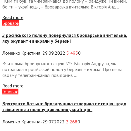
“Ким ти був, та чим займався до полону – байдуже. Ти винен,
бо ти – українець”, – броварська вчителька Вікторія Анд...
Read more
Бровари
З російського полону повернулася броварська вчителька,
яку окупанти викрали у березні
Ломенко Кристина
29.09.2022
5 495
0
—
Вчителька Броварського ліцею №5 Вікторія Андруша, яка
потрапила в російський полон у березні – вдома! Про це на
своєму телеграм-каналі повідомив ...
Read more
Головне
Врятувати батька: броварчанка створила петицію щодо
звільнення з полону цивільних українців
Ломенко Кристина
29.07.2022
2 268
0
—