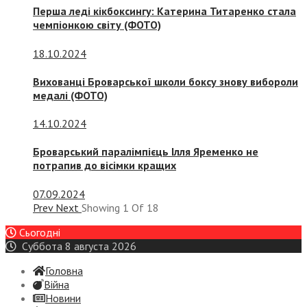
Перша леді кікбоксингу: Катерина Титаренко стала
чемпіонкою світу (ФОТО)
18.10.2024
Вихованці Броварської школи боксу знову вибороли
медалі (ФОТО)
14.10.2024
Броварський паралімпієць Ілля Яременко не
потрапив до вісімки кращих
07.09.2024
Prev
Next
Showing
1
Of
18
Сьогодні
Суббота 8 августа 2026
Головна
Війна
Новини