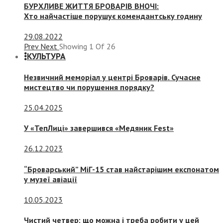
БУРХЛИВЕ ЖИТТЯ БРОВАРІВ ВНОЧІ:
Хто найчастіше порушує комендантську годину
29.08.2022
Prev
Next
Showing
1
Of
26
КУЛЬТУРА
Незвичний меморіал у центрі Броварів. Сучасне
мистецтво чи порушення порядку?
25.04.2025
У «ТепЛиці» завершився «Медяник Fest»
26.12.2023
“Броварський” МіГ-15 став найстарішим експонатом
у музеї авіації
10.05.2023
Чистий четвер: що можна і треба робити у цей