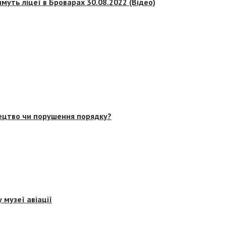
муть ліцеї в Броварах 30.08.2022 (Відео)
тецтво чи порушення порядку?
 музеї авіації