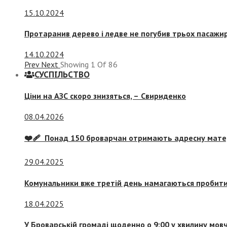
15.10.2024
Протаранив дерево і ледве не погубив трьох пасажир
14.10.2024
Prev
Next
Showing
1
Of
86
СУСПIЛЬСТВО
Ціни на АЗС скоро знизяться, –
Свириденко
08.04.2026
❤️‍🩹 Понад 150 броварчан отримають адресну мат
29.04.2025
Комунальники вже третій день намагаються пробити 
18.04.2025
У Броварській громаді щоденно о 9:00 у хвилину мо