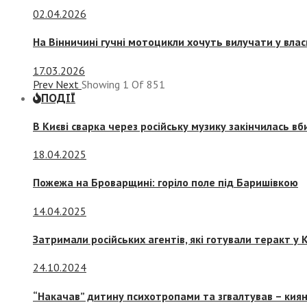
02.04.2026
На Вінничині гучні мотоцикли хочуть вилучати у вла
17.03.2026
Prev
Next
Showing
1
Of
851
ПОДІЇ
В Києві сварка через російську музику закінчилась в
18.04.2025
Пожежа на Броварщині: горіло поле під Баришівкою
14.04.2025
Затримали російських агентів, які готували теракт у К
24.10.2024
“Накачав” дитину психотропами та згвалтував – киян