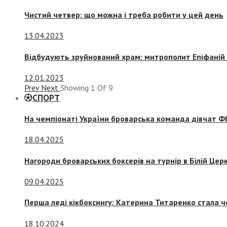
Чистий четвер: що можна і треба робити у цей день
13.04.2023
Відбудують зруйнований храм: митрополит Епіфаній 
12.01.2023
Prev
Next
Showing
1
Of
9
СПОРТ
На чемпіонаті України броварська команда дівчат ФК
18.04.2025
Нагороди броварських боксерів на турнір в Білій Церк
09.04.2025
Перша леді кікбоксингу: Катерина Титаренко стала ч
18.10.2024