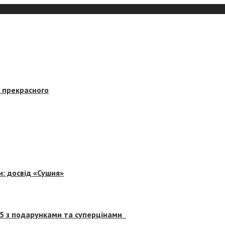
в прекрасного
и: досвід «Сушия»
 5 з подарунками та суперцінами