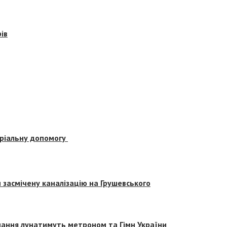
ів
еріальну допомогу
засмічену каналізацію на Грушевського
вчання лунатимуть метроном та Гімн України