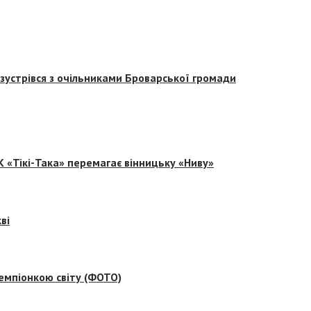
зустрівся з очільниками Броварської громади
 «Тікі-Така» перемагає вінницьку «Ниву»
ві
емпіонкою світу (ФОТО)