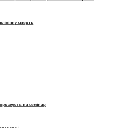
клінічну смерть
запрошують на семінар
озпочато!