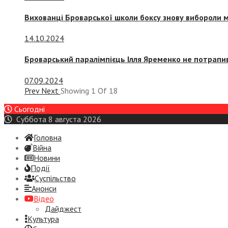
Вихованці Броварської школи боксу знову вибороли 
14.10.2024
Броварський паралімпієць Ілля Яременко не потрапив
07.09.2024
Prev
Next
Showing
1
Of
18
Сьогодні
Суббота 8 августа 2026
Головна
Війна
Новини
Події
Суспiльство
Анонси
Відео
Дайджест
Культура