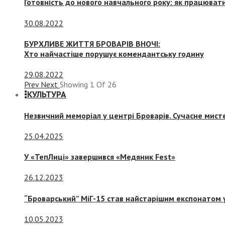
Готовність до нового навчального року: як працювати
30.08.2022
БУРХЛИВЕ ЖИТТЯ БРОВАРІВ ВНОЧІ:
Хто найчастіше порушує комендантську годину
29.08.2022
Prev
Next
Showing
1
Of
26
КУЛЬТУРА
Незвичний меморіал у центрі Броварів. Сучасне мис
25.04.2025
У «ТепЛиці» завершився «Медяник Fest»
26.12.2023
“Броварський” МіГ-15 став найстарішим експонатом у
10.05.2023