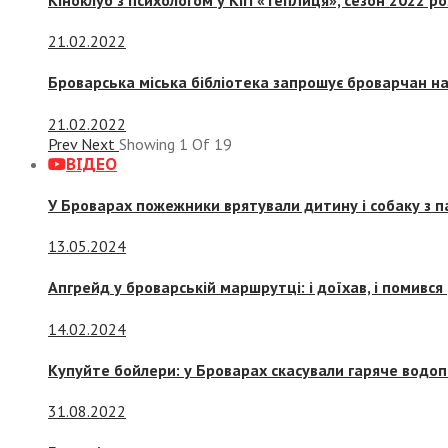
21.02.2022
Броварська міська бібліотека запрошує броварчан 
21.02.2022
Prev
Next
Showing
1
Of
19
ВІДЕО
У Броварах пожежники врятували дитину і собаку з 
13.05.2024
Апгрейд у броварській маршрутці: і доїхав, і помився
14.02.2024
Купуйте бойлери: у Броварах скасували гаряче водоп
31.08.2022