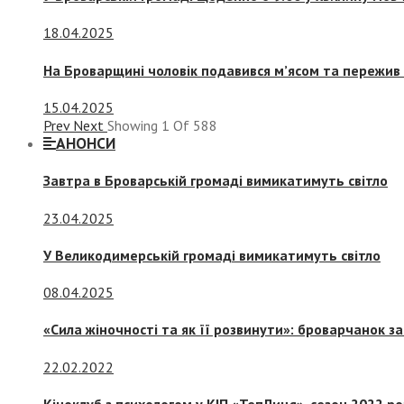
18.04.2025
На Броварщині чоловік подавився м’ясом та пережив 
15.04.2025
Prev
Next
Showing
1
Of
588
АНОНСИ
Завтра в Броварській громаді вимикатимуть світло
23.04.2025
У Великодимерській громаді вимикатимуть світло
08.04.2025
«Сила жіночності та як її розвинути»: броварчанок 
22.02.2022
Кіноклуб з психологом у КІП «ТепЛиця», сезон 2022 р