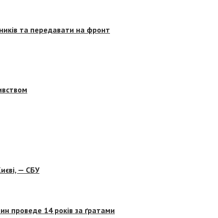
сників та передавати на фронт
бивством
иєві, — СБУ
ин проведе 14 років за ґратами