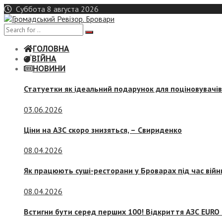
Skip
Суббота 8 августа 2026
to
content
ГОЛОВНА
ВІЙНА
НОВИНИ
Статуетки як ідеальний подарунок для поціновувачі
03.06.2026
Ціни на АЗС скоро знизяться, –
Свириденко
08.04.2026
Як працюють суші-ресторани у Броварах під час війн
08.04.2026
Встигни бути серед перших 100! Відкриття АЗС EURO