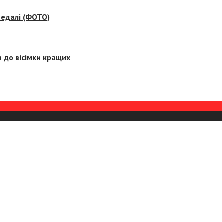
медалі (ФОТО)
 до вісімки кращих