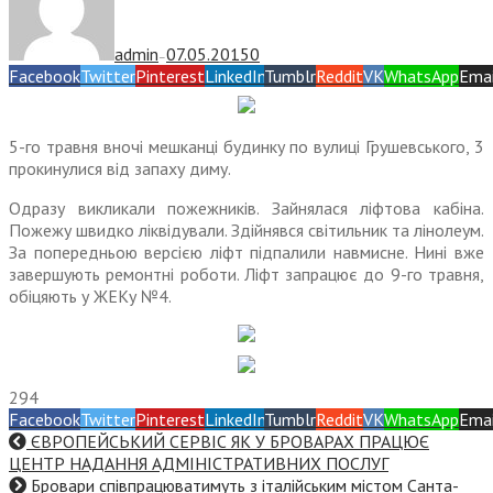
admin
07.05.2015
0
—
Facebook
Twitter
Pinterest
LinkedIn
Tumblr
Reddit
VK
WhatsApp
Emai
5-го травня вночі мешканці будинку по вулиці Грушевського, 3
прокинулися від запаху диму.
Одразу викликали пожежників. Зайнялася ліфтова кабіна.
Пожежу швидко ліквідували. Здійнявся світильник та лінолеум.
За попередньою версією ліфт підпалили навмисне. Нині вже
завершують ремонтні роботи. Ліфт запрацює до 9-го травня,
обіцяють у ЖЕКу №4.
294
Facebook
Twitter
Pinterest
LinkedIn
Tumblr
Reddit
VK
WhatsApp
Emai
ЄВРОПЕЙСЬКИЙ СЕРВІС ЯК У БРОВАРАХ ПРАЦЮЄ
ЦЕНТР НАДАННЯ АДМІНІСТРАТИВНИХ ПОСЛУГ
Бровари співпрацюватимуть з італійським містом Санта-