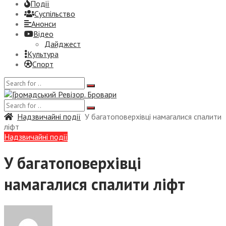
Події
Суспiльство
Анонси
Відео
Дайджест
Культура
Спорт
Надзвичайні події
У багатоповерхівці намагалися спалити
ліфт
Надзвичайні події
У багатоповерхівці
намагалися спалити ліфт