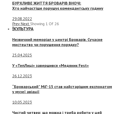
БУРХЛИВЕ ЖИТТЯ БРОВАРІВ ВНОЧІ:
Хто найчастіше порушує комендантську годину
29.08.2022
Prev
Next
Showing
1
Of
26
КУЛЬТУРА
Незвичний меморіал у центрі Броварів. Сучасне
мистецтво чи порушення порядку?
25.04.2025
У «ТепЛиці» завершився «Медяник Fest»
26.12.2023
“Броварський” МіГ-15 став найстарішим експонатом
у музеї авіації
10.05.2023
Чистий четвер: що можна і треба робити у цей