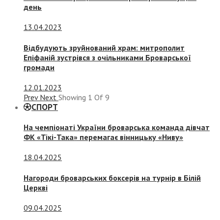
день
13.04.2023
Відбудують зруйнований храм: митрополит
Епіфаній зустрівся з очільниками Броварської
громади
12.01.2023
Prev
Next
Showing
1
Of
9
СПОРТ
На чемпіонаті України броварська команда дівчат
ФК «Тікі-Така» перемагає вінницьку «Ниву»
18.04.2025
Нагороди броварських боксерів на турнір в Білій
Церкві
09.04.2025