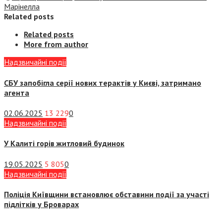
Марінелла
Related posts
Related posts
More from author
Надзвичайні події
СБУ запобігла серії нових терактів у Києві, затримано
агента
02.06.2025
13 229
0
Надзвичайні події
У Калиті горів житловий будинок
19.05.2025
5 805
0
Надзвичайні події
Поліція Київщини встановлює обставини події за участі
підлітків у Броварах