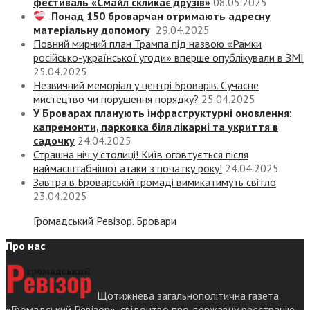
фестиваль «Смайл скликає друзів»
08.05.2025
Понад 150 броварчан отримають адресну
матеріальну допомогу
29.04.2025
Повний мирний план Трампа під назвою «‎Рамки
російсько-української угоди» вперше опублікували в ЗМІ
25.04.2025
Незвичний меморіал у центрі Броварів. Сучасне
мистецтво чи порушення порядку?
25.04.2025
У Броварах планують інфраструктурні оновлення:
капремонти, парковка біля лікарні та укриття в
садочку
24.04.2025
Страшна ніч у столиці! Київ оговтується після
наймасштабнішої атаки з початку року!
24.04.2025
Завтра в Броварській громаді вимикатимуть світло
23.04.2025
Громадський Ревізор. Бровари
Про нас
Щотижнева загальнополітична газета
«Громадський Ревізор», свідоцтво про державну реєстрацію