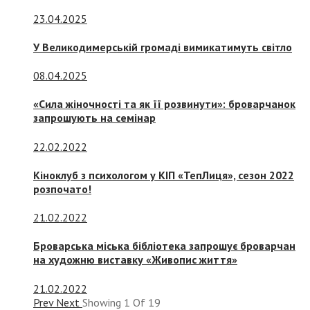
23.04.2025
У Великодимерській громаді вимикатимуть світло
08.04.2025
«Сила жіночності та як її розвинути»: броварчанок
запрошують на семінар
22.02.2022
Кіноклуб з психологом у КІП «ТепЛиця», сезон 2022
розпочато!
21.02.2022
Броварська міська бібліотека запрошує броварчан
на художню виставку «Живопис життя»
21.02.2022
Prev
Next
Showing
1
Of
19