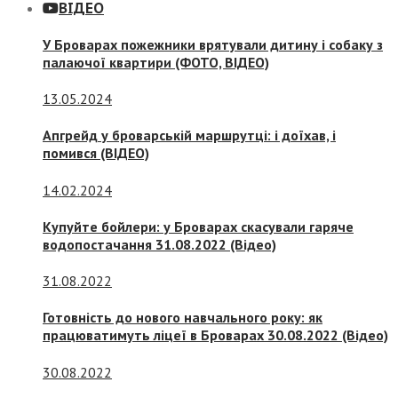
ВІДЕО
У Броварах пожежники врятували дитину і собаку з
палаючої квартири (ФОТО, ВІДЕО)
13.05.2024
Апгрейд у броварській маршрутці: і доїхав, і
помився (ВІДЕО)
14.02.2024
Купуйте бойлери: у Броварах скасували гаряче
водопостачання 31.08.2022 (Відео)
31.08.2022
Готовність до нового навчального року: як
працюватимуть ліцеї в Броварах 30.08.2022 (Відео)
30.08.2022