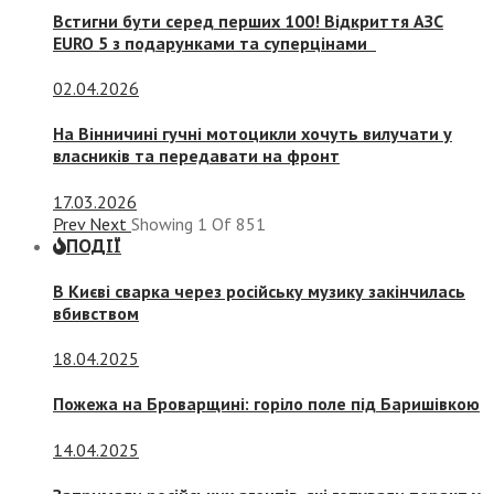
Встигни бути серед перших 100! Відкриття АЗС
EURO 5 з подарунками та суперцінами
02.04.2026
На Вінничині гучні мотоцикли хочуть вилучати у
власників та передавати на фронт
17.03.2026
Prev
Next
Showing
1
Of
851
ПОДІЇ
В Києві сварка через російську музику закінчилась
вбивством
18.04.2025
Пожежа на Броварщині: горіло поле під Баришівкою
14.04.2025