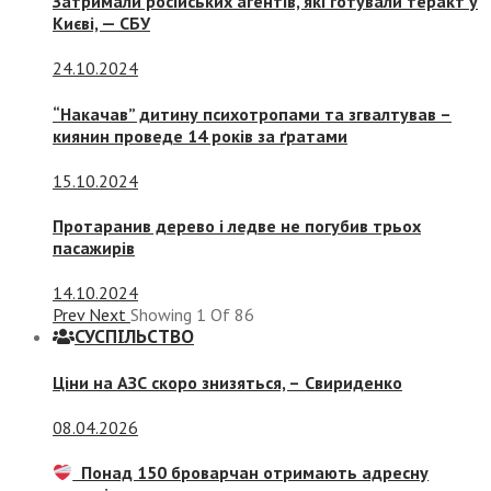
Затримали російських агентів, які готували теракт у
Києві, — СБУ
24.10.2024
“Накачав” дитину психотропами та згвалтував –
киянин проведе 14 років за ґратами
15.10.2024
Протаранив дерево і ледве не погубив трьох
пасажирів
14.10.2024
Prev
Next
Showing
1
Of
86
СУСПIЛЬСТВО
Ціни на АЗС скоро знизяться, –
Свириденко
08.04.2026
Понад 150 броварчан отримають адресну