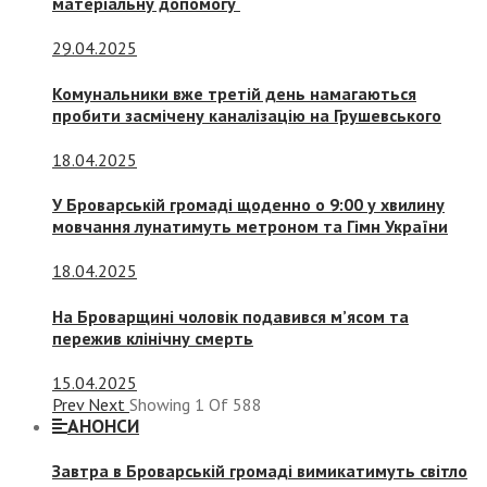
матеріальну допомогу
29.04.2025
Комунальники вже третій день намагаються
пробити засмічену каналізацію на Грушевського
18.04.2025
У Броварській громаді щоденно о 9:00 у хвилину
мовчання лунатимуть метроном та Гімн України
18.04.2025
На Броварщині чоловік подавився м’ясом та
пережив клінічну смерть
15.04.2025
Prev
Next
Showing
1
Of
588
АНОНСИ
Завтра в Броварській громаді вимикатимуть світло