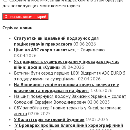
для последующих моих комментариев.
Стрічка новин
Статуетки як ідеальний подарунок для
поціновувачів прекрасного
03.06.2026
Ціни на АЗС скоро знизяться, –
Свириденко
08.04.2026
Як працюють суші-ресторани у Броварах під час
війни: досвід «Сушия»
08.04.2026
Встигни бути серед перших 100! Відкриття АЗС EURO 5
з подарунками та суперцінами
02.04.2026
На Вінничині гучні мотоцикли хочуть вилучати у
власників та передавати на фронт
17.03.2026
На щиті повернувся додому Захисник України, – солдат
Солодкий Серафим Володимирович
02.06.2025
СБУ запобігла серії нових терактів у Києві, затримано
агента
02.06.2025
У Калиті горів житловий будинок
19.05.2025
У Броварах пройшов благодійний хореографічний