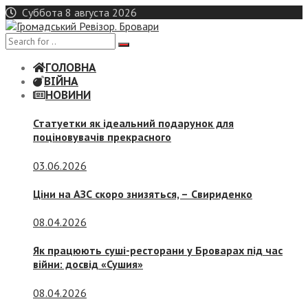
Skip
Суббота 8 августа 2026
to
content
ГОЛОВНА
ВІЙНА
НОВИНИ
Статуетки як ідеальний подарунок для
поціновувачів прекрасного
03.06.2026
Ціни на АЗС скоро знизяться, –
Свириденко
08.04.2026
Як працюють суші-ресторани у Броварах під час
війни: досвід «Сушия»
08.04.2026