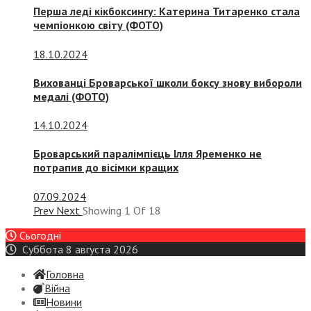
Перша леді кікбоксингу: Катерина Титаренко стала
чемпіонкою світу (ФОТО)
18.10.2024
Вихованці Броварської школи боксу знову вибороли
медалі (ФОТО)
14.10.2024
Броварський паралімпієць Ілля Яременко не
потрапив до вісімки кращих
07.09.2024
Prev
Next
Showing
1
Of
18
Сьогодні
Суббота 8 августа 2026
Головна
Війна
Новини