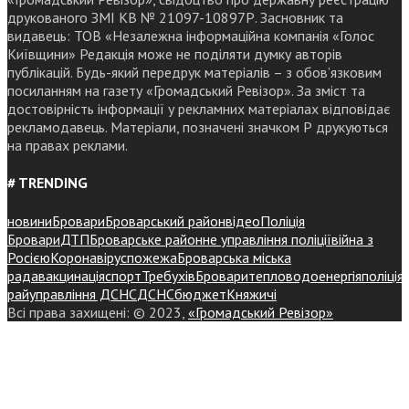
друкованого ЗМІ КВ № 21097-10897Р. Засновник та
видавець: ТОВ «Незалежна інформаційна компанія «Голос
Київщини» Редакція може не поділяти думку авторів
публікацій. Будь-який передрук матеріалів – з обов’язковим
посиланням на газету «Громадський Ревізор». За зміст та
достовірність інформації у рекламних матеріалах відповідає
рекламодавець. Матеріали, позначені значком Р друкуються
на правах реклами.
# TRENDING
новини
Бровари
Броварський район
відео
Поліція
Бровари
ДТП
Броварське районне управління поліції
війна з
Росією
Коронавірус
пожежа
Броварська міська
рада
вакцинація
спорт
Требухів
Броваритепловодоенергія
поліція
райуправління ДСНС
ДСНС
бюджет
Княжичі
Всі права захищені: © 2023,
«Громадський Ревізор»