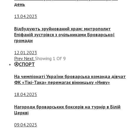
день
13.04.2023
Відбудують зруйнований храм: митрополит
Епіфаній зустрівся з очільниками Броварської
громади
12.01.2023
Prev
Next
Showing
1
Of
9
СПОРТ
На чемпіонаті України броварська команда дівчат
ФК «Тікі-Така» перемагає вінницьку «Ниву»
18.04.2025
Нагороди броварських боксерів на турнір в Білій
Церкві
09.04.2025