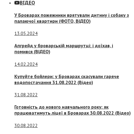
ВІДЕО
У Броварах пожежники врятували дитину і собаку з
палаючої квартири (ФОТО, ВІДЕО)
13.05.2024
Апгрейд у броварській маршрутці: і доїхав, і
помився (ВІДЕО)
14.02.2024
Купуйте бойлери: у Броварах скасували гаряче
водопостачання 31.08.2022 (Відео)
31.08.2022
Готовність до нового навчального року: як
працюватимуть ліцеї в Броварах 30.08.2022 (Відео)
30.08.2022