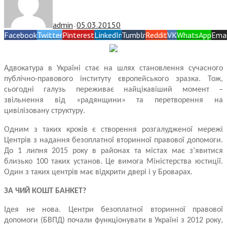
admin
05.03.2015
0
—
Facebook
Twitter
Pinterest
LinkedIn
Tumblr
Reddit
VK
WhatsApp
Emai
Адвокатура в Україні стає на шлях становлення сучасного
публічно-правового інституту європейського зразка. Тож,
сьогодні галузь переживає найцікавіший момент –
звільнення від «радянщини» та перетворення на
цивілізовану структуру.
Одним з таких кроків є створення розгалудженої мережі
Центрів з надання безоплатної вторинної правової допомоги.
До 1 липня 2015 року в районах та містах має з’явитися
близько 100 таких установ. Це вимога Міністерства юстиції.
Один з таких центрів має відкрити двері і у Броварах.
ЗА ЧИЙ КОШТ БАНКЕТ?
Ідея не нова. Центри безоплатної вторинної правової
допомоги (БВПД) почали функціонувати в Україні з 2012 року,