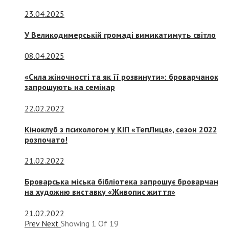
23.04.2025
У Великодимерській громаді вимикатимуть світло
08.04.2025
«Сила жіночності та як її розвинути»: броварчанок
запрошують на семінар
22.02.2022
Кіноклуб з психологом у КІП «ТепЛиця», сезон 2022
розпочато!
21.02.2022
Броварська міська бібліотека запрошує броварчан
на художню виставку «Живопис життя»
21.02.2022
Prev
Next
Showing
1
Of
19