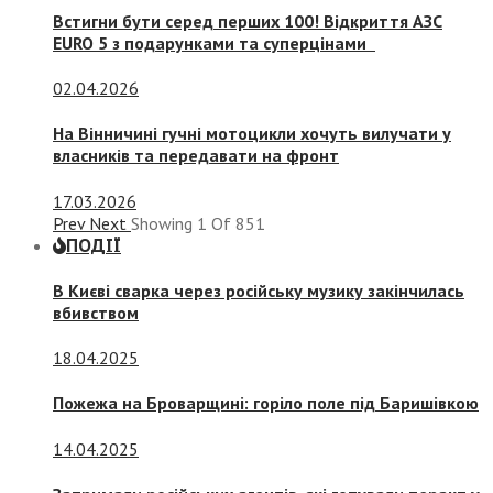
Встигни бути серед перших 100! Відкриття АЗС
EURO 5 з подарунками та суперцінами
02.04.2026
На Вінничині гучні мотоцикли хочуть вилучати у
власників та передавати на фронт
17.03.2026
Prev
Next
Showing
1
Of
851
ПОДІЇ
В Києві сварка через російську музику закінчилась
вбивством
18.04.2025
Пожежа на Броварщині: горіло поле під Баришівкою
14.04.2025