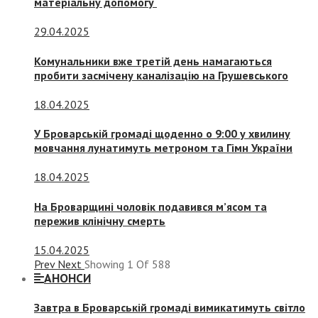
матеріальну допомогу
29.04.2025
Комунальники вже третій день намагаються
пробити засмічену каналізацію на Грушевського
18.04.2025
У Броварській громаді щоденно о 9:00 у хвилину
мовчання лунатимуть метроном та Гімн України
18.04.2025
На Броварщині чоловік подавився м’ясом та
пережив клінічну смерть
15.04.2025
Prev
Next
Showing
1
Of
588
АНОНСИ
Завтра в Броварській громаді вимикатимуть світло