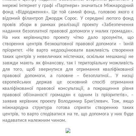
мережі Інтернет у графі «Партнери» значиться Міжнародний
фонд «Відродження». Це той самий фонд, головою якого є
відомий філантроп Джордж Сорос. У середині лютого фонд
провів збори в рамках реалізації проекту «Забезпечення
надання безоплатної правової допомоги у малих громадах».
На них керівництво проекту чітко дало зрозуміти, що
створення центрів безкоштовної правової допомоги – їхній
пріоритет. «Не варто недооцінювати важливість створення
таких центрів у невеличких містечках, оскільки мешканці не
завжди мають як фінансову, так і територіальну можливість
для того, щоб звернутися для отримання кваліфікованої
правової допомоги, а головне – безоплатної… У низці
європейських держав це основний спосіб отримання
кваліфікованої правової консультації, а покращення рівня
правової обізнаності громадян є одним із пріоритетів», –
заявив керівник проекту Володимир Бригілевич. Тож, якщо
міжнародна структура готова сприяти створенню таких
центрів, то варто сподіватися на те, що допомога у них буде
надаватися належним чином.