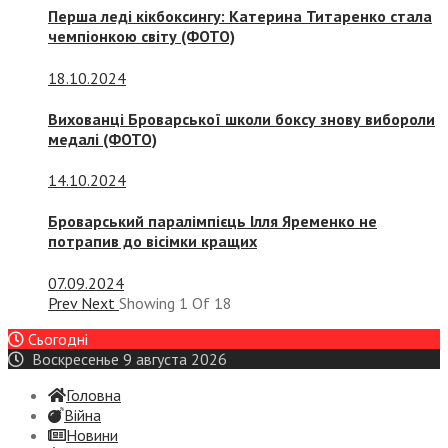
Перша леді кікбоксингу: Катерина Титаренко стала
чемпіонкою світу (ФОТО)
18.10.2024
Вихованці Броварської школи боксу знову вибороли
медалі (ФОТО)
14.10.2024
Броварський паралімпієць Ілля Яременко не
потрапив до вісімки кращих
07.09.2024
Prev
Next
Showing
1
Of
18
Сьогодні
Воскресенье 9 августа 2026
Головна
Війна
Новини