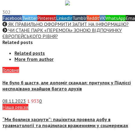
302
Facebook
Twitter
Pinterest
LinkedIn
Tumblr
Reddit
VK
WhatsApp
Emai
ЯК ПРАВИЛЬНО ОФОРМИТИ ЗАПИТ НА ІНФОРМАЦІЮ?
ЧИ СТАНЕ ПАРК «ПЕРЕМОГА» ЗОНОЮ ВІДПОЧИНКУ
ЄВРОПЕЙСЬКОГО РІВНЯ?
Related posts
Related posts
More from author
Головне
Не було б щастя, але допоміг скандал: притулок у Підліссі
несподівано знайшов багато друзів
08.11.2023
1 933
0
Наша ревізія
“Ми боялися заснути”: пацієнтка провела добу в
травматології та поділилася враженнями у соцмережах