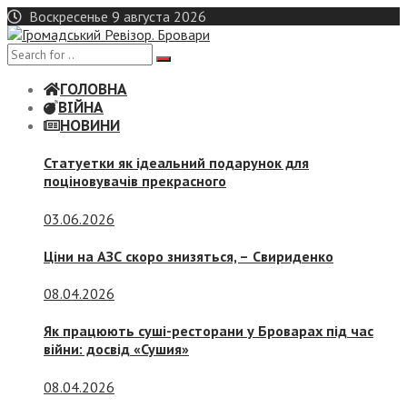
Skip
Воскресенье 9 августа 2026
to
content
ГОЛОВНА
ВІЙНА
НОВИНИ
Статуетки як ідеальний подарунок для
поціновувачів прекрасного
03.06.2026
Ціни на АЗС скоро знизяться, –
Свириденко
08.04.2026
Як працюють суші-ресторани у Броварах під час
війни: досвід «Сушия»
08.04.2026