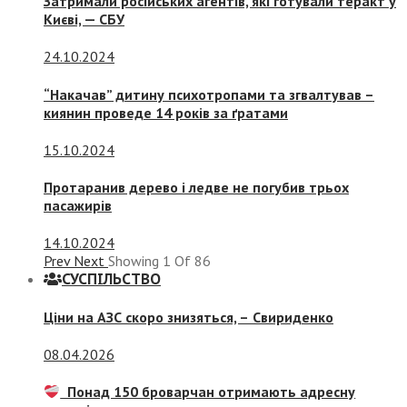
Затримали російських агентів, які готували теракт у
Києві, — СБУ
24.10.2024
“Накачав” дитину психотропами та згвалтував –
киянин проведе 14 років за ґратами
15.10.2024
Протаранив дерево і ледве не погубив трьох
пасажирів
14.10.2024
Prev
Next
Showing
1
Of
86
СУСПIЛЬСТВО
Ціни на АЗС скоро знизяться, –
Свириденко
08.04.2026
Понад 150 броварчан отримають адресну