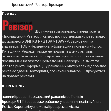
Громадський Ревізор. Бровари
Про нас
Щотижнева загальнополітична газета
«Громадський Ревізор», свідоцтво про державну реєстрацію
друкованого ЗМІ КВ № 21097-10897Р. Засновник та
видавець: ТОВ «Незалежна інформаційна компанія «Голос
Київщини» Редакція може не поділяти думку авторів
публікацій. Будь-який передрук матеріалів – з обов’язковим
посиланням на газету «Громадський Ревізор». За зміст та
достовірність інформації у рекламних матеріалах відповідає
рекламодавець. Матеріали, позначені значком Р друкуються
на правах реклами.
# TRENDING
новини
Бровари
Броварський район
відео
Поліція
Бровари
ДТП
Броварське районне управління поліції
війна з
Росією
Коронавірус
пожежа
Броварська міська