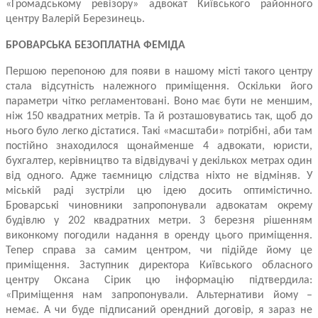
«Громадському ревізору» адвокат Київського районного
центру Валерій Березинець.
БРОВАРСЬКА БЕЗОПЛАТНА ФЕМІДА
Першою перепоною для появи в нашому місті такого центру
стала відсутність належного приміщення. Оскільки його
параметри чітко регламентовані. Воно має бути не меншим,
ніж 150 квадратних метрів. Та й розташовуватись так, щоб до
нього було легко дістатися. Такі «масштаби» потрібні, аби там
постійно знаходилося щонайменше 4 адвокати, юристи,
бухгалтер, керівництво та відвідувачі у декількох метрах один
від одного. Адже таємницю слідства ніхто не відміняв. У
міській раді зустріли цю ідею досить оптимістично.
Броварські чиновники запропонували адвокатам окрему
будівлю у 202 квадратних метри. 3 березня рішенням
виконкому погодили надання в оренду цього приміщення.
Тепер справа за самим центром, чи підійде йому це
приміщення. Заступник директора Київського обласного
центру Оксана Сірик цю інформацію підтвердила:
«Приміщення нам запропонували. Альтернативи йому –
немає. А чи буде підписаний орендний договір, я зараз не