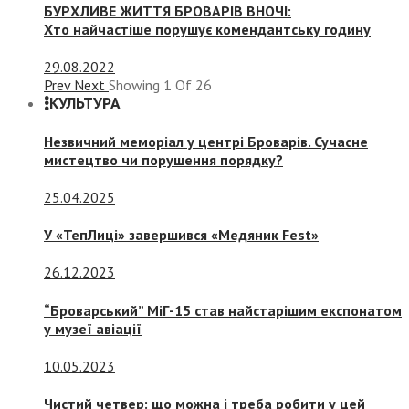
БУРХЛИВЕ ЖИТТЯ БРОВАРІВ ВНОЧІ:
Хто найчастіше порушує комендантську годину
29.08.2022
Prev
Next
Showing
1
Of
26
КУЛЬТУРА
Незвичний меморіал у центрі Броварів. Сучасне
мистецтво чи порушення порядку?
25.04.2025
У «ТепЛиці» завершився «Медяник Fest»
26.12.2023
“Броварський” МіГ-15 став найстарішим експонатом
у музеї авіації
10.05.2023
Чистий четвер: що можна і треба робити у цей