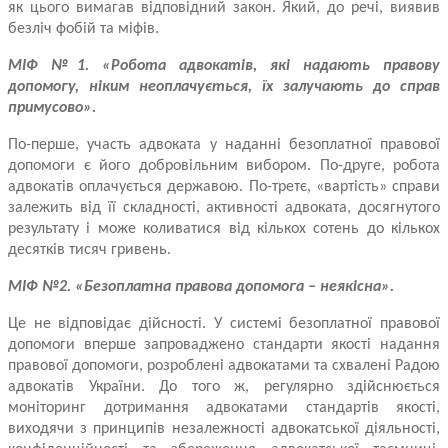
як цього вимагав відповідний закон. Який, до речі, виявив
безліч фобій та міфів.
МІФ №
1. «Робота адвокатів, які надають правову
допомогу, ніким
не
оплачується, їх залучають до справ
примусово».
По-перше, участь адвоката у наданні безоплатної правової
допомоги є його добровільним вибором. По-друге, робота
адвокатів оплачується державою. По-третє, «вартість» справи
залежить від її складності, активності адвоката, досягнутого
результату і може коливатися від кількох сотень до кількох
десятків тисяч гривень.
МІФ №
2. «Безоплатна правова допомога – неякісна».
Це не відповідає дійсності. У системі безоплатної правової
допомоги вперше запроваджено стандарти якості надання
правової допомоги, розроблені адвокатами та схвалені Радою
адвокатів України. До того ж, регулярно здійснюється
моніторинг дотримання адвокатами стандартів якості,
виходячи з принципів незалежності адвокатської діяльності,