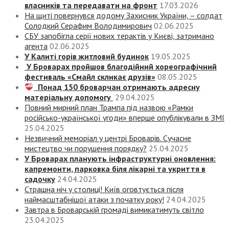
власників та передавати на фронт
17.03.2026
На щиті повернувся додому Захисник України, – солдат
Солодкий Серафим Володимирович
02.06.2025
СБУ запобігла серії нових терактів у Києві, затримано
агента
02.06.2025
У Калиті горів житловий будинок
19.05.2025
У Броварах пройшов благодійний хореографічний
фестиваль «Смайл скликає друзів»
08.05.2025
Понад 150 броварчан отримають адресну
матеріальну допомогу
29.04.2025
Повний мирний план Трампа під назвою «‎Рамки
російсько-української угоди» вперше опублікували в ЗМІ
25.04.2025
Незвичний меморіал у центрі Броварів. Сучасне
мистецтво чи порушення порядку?
25.04.2025
У Броварах планують інфраструктурні оновлення:
капремонти, парковка біля лікарні та укриття в
садочку
24.04.2025
Страшна ніч у столиці! Київ оговтується після
наймасштабнішої атаки з початку року!
24.04.2025
Завтра в Броварській громаді вимикатимуть світло
23.04.2025