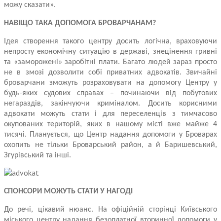
можу сказати».
НАВІЩО ТАКА ДОПОМОГА БРОВАРЧАНАМ?
Ідея створення такого центру досить логічна, враховуючи
непросту економічну ситуацію в державі, знецінення гривні
та «заморожені» заробітні плати. Багато людей зараз просто
не в змозі дозволити собі приватних адвокатів. Звичайні
броварчани зможуть розраховувати на допомогу Центру у
будь-яких судових справах – починаючи від побутових
негараздів, закінчуючи криміналом. Досить корисними
адвокати можуть стати і для переселенців з тимчасово
окупованих територій, яких в нашому місті вже майже 4
тисячі. Планується, що Центр надання допомоги у Броварах
охопить не тільки Броварський район, а й Баришевський,
Згурівський та інші.
СПОНСОРИ МОЖУТЬ СТАТИ У НАГОДІ
До речі, цікавий нюанс. На офіційній сторінці Київського
міського центру надання безоплатної вторинної допомоги у