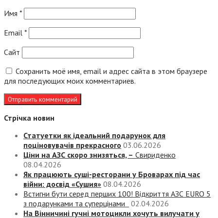
Имя
*
Email
*
Сайт
Сохранить моё имя, email и адрес сайта в этом браузере
для последующих моих комментариев.
Стрічка новин
Статуетки як ідеальний подарунок для
поціновувачів прекрасного
03.06.2026
Ціни на АЗС скоро знизяться, –
Свириденко
08.04.2026
Як працюють суші-ресторани у Броварах під час
війни: досвід «Сушия»
08.04.2026
Встигни бути серед перших 100! Відкриття АЗС EURO 5
з подарунками та суперцінами
02.04.2026
На Вінничині гучні мотоцикли хочуть вилучати у