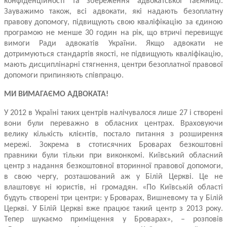
конфіденційності та збереження адвокатської таємниці.
Зауважимо також, всі адвокати, які надають безоплатну
правову допомогу, підвищують свою кваліфікацію за єдиною
програмою не менше 30 годин на рік, що втричі перевищує
вимоги Ради адвокатів України. Якщо адвокати не
дотримуються стандартів якості, не підвищують кваліфікацію,
мають дисциплінарні стягнення, центри безоплатної правової
допомоги припиняють співпрацю.
МИ ВИМАГАЄМО АДВОКАТА!
У 2012 в Україні таких центрів налічувалося лише 27 і створені
вони були переважно в обласних центрах. Враховуючи
велику кількість клієнтів, постало питання з розширення
мережі. Зокрема в стотисячних Броварах безкоштовні
правники були тільки при виконкомі. Київський обласний
центр з надання безкоштовної вторинної правової допомоги,
в свою чергу, розташований аж у Білій Церкві. Це не
влаштовує ні юристів, ні громадян. «По Київській області
будуть створені три центри: у Броварах, Вишневому та у Білій
Церкві. У Білій Церкві вже працює такий центр з 2013 року.
Тепер шукаємо приміщення у Броварах», – розповів