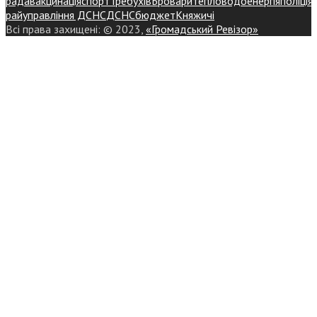
рада
вакцинація
спорт
Требухів
Броваритепловодоенергія
поліція
райуправління ДСНС
ДСНС
бюджет
Княжичі
Всі права захищені: © 2023,
«Громадський Ревізор»