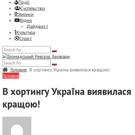
Події
Суспiльство
Анонси
Відео
Дайджест
Культура
Спорт
Головне
В хортингу Україна виявилася кращою!
Головне
В хортингу Україна виявилася
кращою!