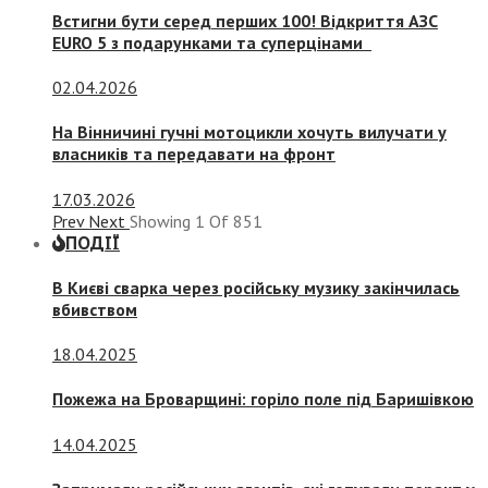
Встигни бути серед перших 100! Відкриття АЗС
EURO 5 з подарунками та суперцінами
02.04.2026
На Вінничині гучні мотоцикли хочуть вилучати у
власників та передавати на фронт
17.03.2026
Prev
Next
Showing
1
Of
851
ПОДІЇ
В Києві сварка через російську музику закінчилась
вбивством
18.04.2025
Пожежа на Броварщині: горіло поле під Баришівкою
14.04.2025