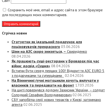
Сайт
Сохранить моё имя, email и адрес сайта в этом браузере
для последующих моих комментариев.
Стрічка новин
Статуетки як ідеальний подарунок для
поціновувачів прекрасного
03.06.2026
Ціни на АЗС скоро знизяться, –
Свириденко
08.04.2026
Як працюють суші-ресторани у Броварах під час
війни: досвід «Сушия»
08.04.2026
Встигни бути серед перших 100! Відкриття АЗС EURO 5
з подарунками та суперцінами
02.04.2026
На Вінничині гучні мотоцикли хочуть вилучати у
власників та передавати на фронт
17.03.2026
На щиті повернувся додому Захисник України, – солдат
Солодкий Серафим Володимирович
02.06.2025
СБУ запобігла серії нових терактів у Києві, затримано
агента
02.06.2025