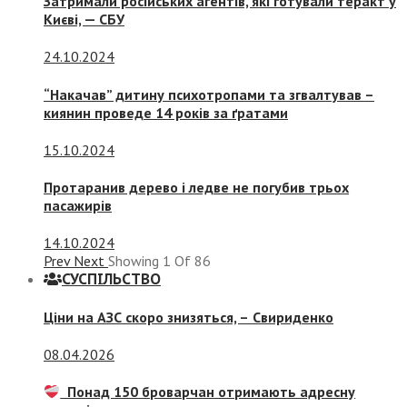
Затримали російських агентів, які готували теракт у
Києві, — СБУ
24.10.2024
“Накачав” дитину психотропами та згвалтував –
киянин проведе 14 років за ґратами
15.10.2024
Протаранив дерево і ледве не погубив трьох
пасажирів
14.10.2024
Prev
Next
Showing
1
Of
86
СУСПIЛЬСТВО
Ціни на АЗС скоро знизяться, –
Свириденко
08.04.2026
Понад 150 броварчан отримають адресну