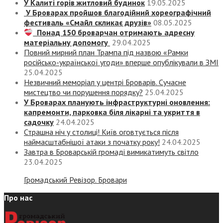
У Калиті горів житловий будинок
19.05.2025
У Броварах пройшов благодійний хореографічний
фестиваль «Смайл скликає друзів»
08.05.2025
Понад 150 броварчан отримають адресну
матеріальну допомогу
29.04.2025
Повний мирний план Трампа під назвою «‎Рамки
російсько-української угоди» вперше опублікували в ЗМІ
25.04.2025
Незвичний меморіал у центрі Броварів. Сучасне
мистецтво чи порушення порядку?
25.04.2025
У Броварах планують інфраструктурні оновлення:
капремонти, парковка біля лікарні та укриття в
садочку
24.04.2025
Страшна ніч у столиці! Київ оговтується після
наймасштабнішої атаки з початку року!
24.04.2025
Завтра в Броварській громаді вимикатимуть світло
23.04.2025
Громадський Ревізор. Бровари
Про нас