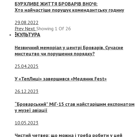
БУРХЛИВЕ ЖИТТЯ БРОВАРІВ ВНОЧІ:
Хто найчастіше порушує комендантську годину
29.08.2022
Prev
Next
Showing
1
Of
26
КУЛЬТУРА
Незвичний меморіал у центрі Броварів. Сучасне
мистецтво чи порушення порядку?
25.04.2025
У «ТепЛиці» завершився «Медяник Fest»
26.12.2023
“Броварський” МіГ-15 став найстарішим експонатом
у музеї авіації
10.05.2023
Чистий четвер: що можна і треба робити у цей