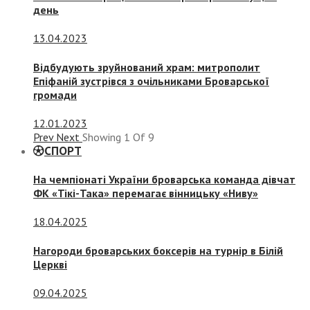
день
13.04.2023
Відбудують зруйнований храм: митрополит
Епіфаній зустрівся з очільниками Броварської
громади
12.01.2023
Prev
Next
Showing
1
Of
9
СПОРТ
На чемпіонаті України броварська команда дівчат
ФК «Тікі-Така» перемагає вінницьку «Ниву»
18.04.2025
Нагороди броварських боксерів на турнір в Білій
Церкві
09.04.2025