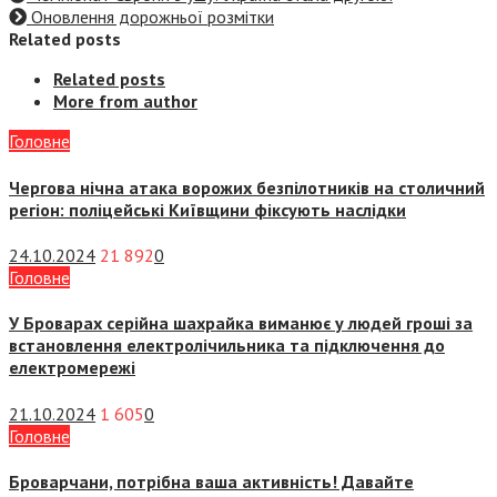
Оновлення дорожньої розмітки
Related posts
Related posts
More from author
Головне
Чергова нічна атака ворожих безпілотників на столичний
регіон: поліцейські Київщини фіксують наслідки
24.10.2024
21 892
0
Головне
У Броварах серійна шахрайка виманює у людей гроші за
встановлення електролічильника та підключення до
електромережі
21.10.2024
1 605
0
Головне
Броварчани, потрібна ваша активність! Давайте