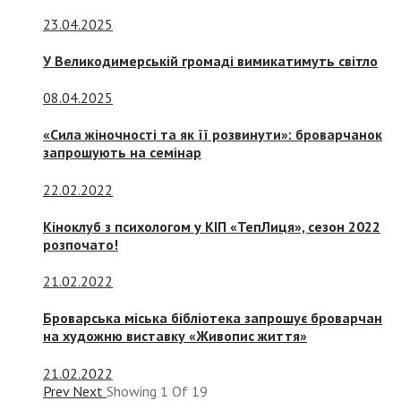
23.04.2025
У Великодимерській громаді вимикатимуть світло
08.04.2025
«Сила жіночності та як її розвинути»: броварчанок
запрошують на семінар
22.02.2022
Кіноклуб з психологом у КІП «ТепЛиця», сезон 2022
розпочато!
21.02.2022
Броварська міська бібліотека запрошує броварчан
на художню виставку «Живопис життя»
21.02.2022
Prev
Next
Showing
1
Of
19