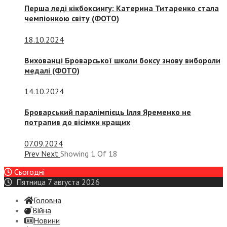
Перша леді кікбоксингу: Катерина Титаренко стала
чемпіонкою світу (ФОТО)
18.10.2024
Вихованці Броварської школи боксу знову вибороли
медалі (ФОТО)
14.10.2024
Броварський паралімпієць Ілля Яременко не
потрапив до вісімки кращих
07.09.2024
Prev
Next
Showing
1
Of
18
Сьогодні
Пятница 7 августа 2026
Головна
Війна
Новини