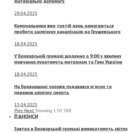
матеріальну допомогу
29.04.2025
Комунальники вже третій день намагаються
пробити засмічену каналізацію на Грушевського
18.04.2025
У Броварській громаді щоденно о 9:00 у хвилину
мовчання лунатимуть метроном та Гімн України
18.04.2025
На Броварщині чоловік подавився м’ясом та
пережив клінічну смерть
15.04.2025
Prev
Next
Showing
1
Of
588
АНОНСИ
Завтра в Броварській громаді вимикатимуть світло