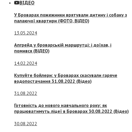
ВІДЕО
У Броварах пожежники врятували дитину і собаку з
палаючої квартири (ФОТО, ВІДЕО)
13.05.2024
Апгрейд у броварській маршрутці: і доїхав, і
помився (ВІДЕО)
14.02.2024
Купуйте бойлери: у Броварах скасували гаряче
водопостачання 31.08.2022 (Відео)
31.08.2022
Готовність до нового навчального року: як
працюватимуть ліцеї в Броварах 30.08.2022 (Відео)
30.08.2022