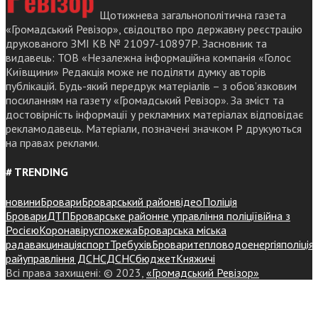
Щотижнева загальнополітична газета
«Громадський Ревізор», свідоцтво про державну реєстрацію
друкованого ЗМІ КВ № 21097-10897Р. Засновник та
видавець: ТОВ «Незалежна інформаційна компанія «Голос
Київщини» Редакція може не поділяти думку авторів
публікацій. Будь-який передрук матеріалів – з обов’язковим
посиланням на газету «Громадський Ревізор». За зміст та
достовірність інформації у рекламних матеріалах відповідає
рекламодавець. Матеріали, позначені значком Р друкуються
на правах реклами.
# TRENDING
новини
Бровари
Броварський район
відео
Поліція
Бровари
ДТП
Броварське районне управління поліції
війна з
Росією
Коронавірус
пожежа
Броварська міська
рада
вакцинація
спорт
Требухів
Броваритепловодоенергія
поліція
райуправління ДСНС
ДСНС
бюджет
Княжичі
Всі права захищені: © 2023,
«Громадський Ревізор»