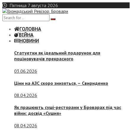
Skip
Пятница 7 августа 2026
to
content
ГОЛОВНА
ВІЙНА
НОВИНИ
Статуетки як ідеальний подарунок для
поціновувачів прекрасного
03.06.2026
Ціни на АЗС скоро знизяться, –
Свириденко
08.04.2026
Як працюють суші-ресторани у Броварах під час
війни: досвід «Сушия»
08.04.2026