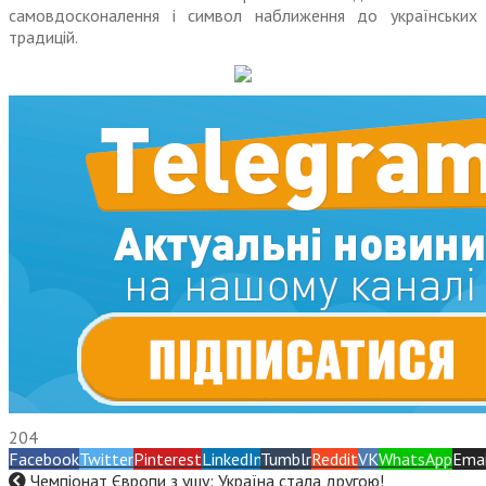
самовдосконалення і символ наближення до українських
традицій.
204
Facebook
Twitter
Pinterest
LinkedIn
Tumblr
Reddit
VK
WhatsApp
Emai
Чемпіонат Європи з ушу: Україна стала другою!