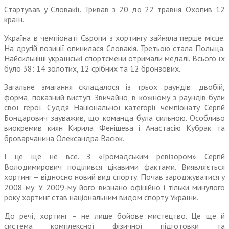
Стартував у Словакії. Тривав з 20 до 22 травня. Охопив 12
країн.
Україна в чемпіонаті Європи з хортингу зайняла перше місце.
На другій позиції опинилася Словакія. Третьою стала Польща.
Найсильніші українські спортсмени отримали медалі. Всього їх
було 38: 14 золотих, 12 срібних та 12 бронзових.
Загальне змагання складалося із трьох раундів: двобій,
форма, показний виступ. Звичайно, в кожному з раундів були
свої герої. Суддя Національної категорії чемпіонату Сергій
Бондарович зауважив, що команда була сильною. Особливо
виокремив киян Кирила Фенішева і Анастасію Кубрак та
броварчанина Олександра Васюк.
І це ще не все. З «Громадським ревізором» Сергій
Володимирович поділився цікавими фактами. Виявляється
хортинг – відносно новий вид спорту. Почав зароджуватися у
2008-му. У 2009-му його визнано офіційно і тільки минулого
року хортинг став національним видом спорту України.
До речі, хортинг – не лише бойове мистецтво. Це ще й
система комплексної фізичної підготовки та