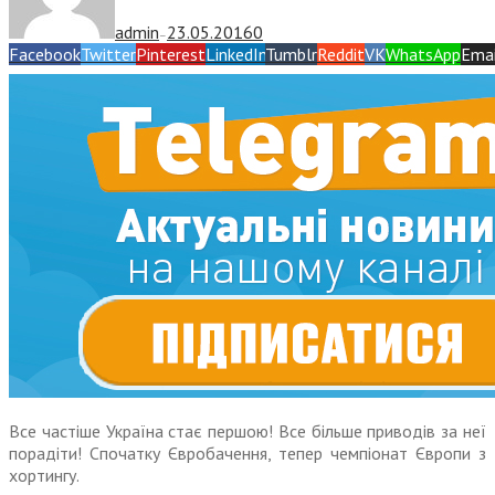
admin
23.05.2016
0
—
Facebook
Twitter
Pinterest
LinkedIn
Tumblr
Reddit
VK
WhatsApp
Emai
Все частіше Україна стає першою! Все більше приводів за неї
порадіти! Спочатку Євробачення, тепер чемпіонат Європи з
хортингу.