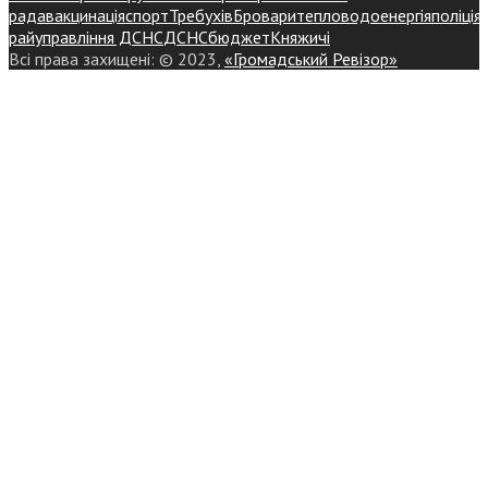
рада
вакцинація
спорт
Требухів
Броваритепловодоенергія
поліція
райуправління ДСНС
ДСНС
бюджет
Княжичі
Всі права захищені: © 2023,
«Громадський Ревізор»