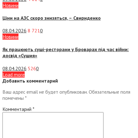
Новини
Ціни на АЗС скоро знизяться, –
Свириденко
08.04.2026
8 721
0
Новини
Як працюють суші-ресторани у Броварах під час війни:
досвід «Сушия»
08.04.2026
526
0
Load more
Добавить комментарий
Ваш адрес email не будет опубликован.
Обязательные поля
помечены
*
Комментарий
*