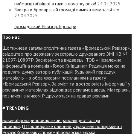
наймасштабнішої атаки з початку року!
24.04.2025
Завтра в Броварській громаді вимикатимуть світло
23.04.2025
Громадський Ревізор. Бровари
Про нас
Щотижнева загальнополітична газета «Громадський Ревізор»,
свідоцтво про державну реєстрацію друкованого ЗМІ КВ №
21097-10897Р. Засновник та видавець: ТОВ «Незалежна
інформаційна компанія «Голос Київщини» Редакція може не
поділяти думку авторів публікацій. Будь-який передрук
матеріалів – з обов’язковим посиланням на газету
«Громадський Ревізор». За зміст та достовірність інформації у
рекламних матеріалах відповідає рекламодавець. Матеріали,
позначені значком Р друкуються на правах реклами.
# TRENDING
новини
Бровари
Броварський район
відео
Поліція
Бровари
ДТП
Броварське районне управління поліції
війна з
Росією
Коронавірус
пожежа
Броварська міська