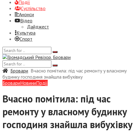
Події
Суспiльство
Анонси
Відео
Дайджест
Культура
Спорт
Бровари
Вчасно помітила: під час ремонту у власному
будинку господиня знайшла вибухівку
Бровари
Новини
Події
Вчасно помітила: під час
ремонту у власному будинку
господиня знайшла вибухівку