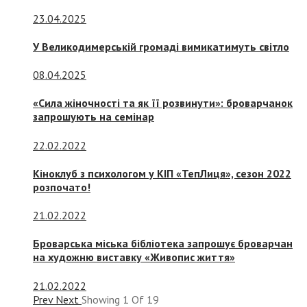
23.04.2025
У Великодимерській громаді вимикатимуть світло
08.04.2025
«Сила жіночності та як її розвинути»: броварчанок
запрошують на семінар
22.02.2022
Кіноклуб з психологом у КІП «ТепЛиця», сезон 2022
розпочато!
21.02.2022
Броварська міська бібліотека запрошує броварчан
на художню виставку «Живопис життя»
21.02.2022
Prev
Next
Showing
1
Of
19