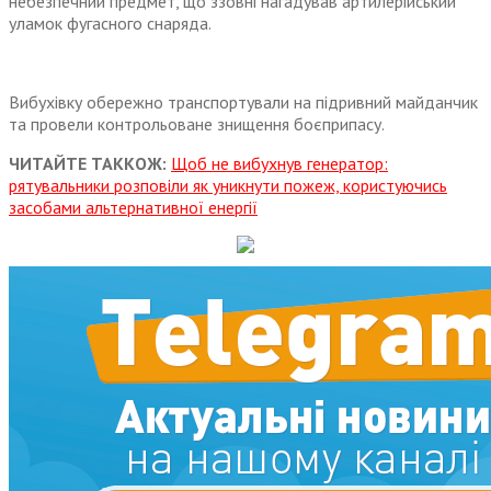
небезпечний предмет, що ззовні нагадував артилерійський
уламок фугасного снаряда.
Вибухівку обережно транспортували на підривний майданчик
та провели контрольоване знищення боєприпасу.
ЧИТАЙТЕ ТАККОЖ:
Щоб не вибухнув генератор:
рятувальники розповіли як уникнути пожеж, користуючись
засобами альтернативної енергії