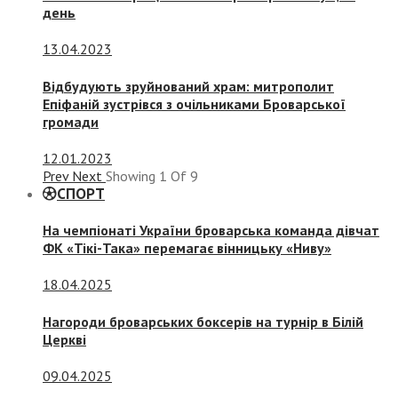
день
13.04.2023
Відбудують зруйнований храм: митрополит
Епіфаній зустрівся з очільниками Броварської
громади
12.01.2023
Prev
Next
Showing
1
Of
9
СПОРТ
На чемпіонаті України броварська команда дівчат
ФК «Тікі-Така» перемагає вінницьку «Ниву»
18.04.2025
Нагороди броварських боксерів на турнір в Білій
Церкві
09.04.2025