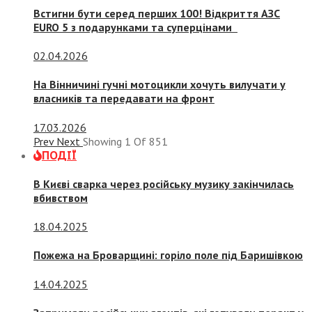
Встигни бути серед перших 100! Відкриття АЗС
EURO 5 з подарунками та суперцінами
02.04.2026
На Вінничині гучні мотоцикли хочуть вилучати у
власників та передавати на фронт
17.03.2026
Prev
Next
Showing
1
Of
851
ПОДІЇ
В Києві сварка через російську музику закінчилась
вбивством
18.04.2025
Пожежа на Броварщині: горіло поле під Баришівкою
14.04.2025