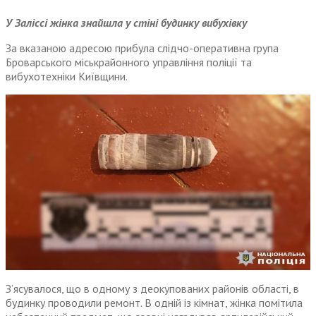
У Заліссі жінка знайшла у стіні будинку вибухівку
За вказаною адресою прибула слідчо-оперативна група
Броварського міськрайонного управління поліції та
вибухотехніки Київщини.
З’ясувалося, що в одному з деокупованих районів області, в
будинку проводили ремонт. В одній із кімнат, жінка помітила