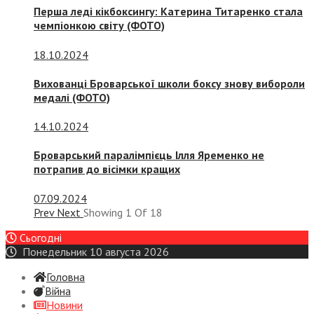
Перша леді кікбоксингу: Катерина Титаренко стала
чемпіонкою світу (ФОТО)
18.10.2024
Вихованці Броварської школи боксу знову вибороли
медалі (ФОТО)
14.10.2024
Броварський паралімпієць Ілля Яременко не
потрапив до вісімки кращих
07.09.2024
Prev
Next
Showing
1
Of
18
Сьогодні
Понедельник 10 августа 2026
Головна
Війна
Новини