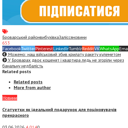
Броварський район
вибухівка
Залісся
новини
653
Facebook
Twitter
Pinterest
LinkedIn
Tumblr
Reddit
VK
WhatsApp
Emai
Можемо: наш військовий збив крилату ракету кулеметом
У Броварах двоє кошенят і квартира ледь не згоріли через
банальну недбалість
Related posts
Related posts
More from author
Новини
Статуетки як ідеальний подарунок для поціновувачів
прекрасного
03.06.2026
4 014
0