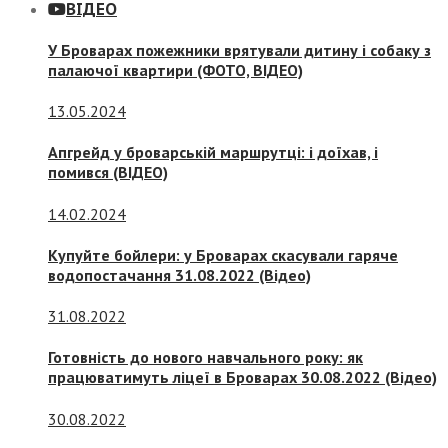
ВІДЕО
У Броварах пожежники врятували дитину і собаку з
палаючої квартири (ФОТО, ВІДЕО)
13.05.2024
Апгрейд у броварській маршрутці: і доїхав, і
помився (ВІДЕО)
14.02.2024
Купуйте бойлери: у Броварах скасували гаряче
водопостачання 31.08.2022 (Відео)
31.08.2022
Готовність до нового навчального року: як
працюватимуть ліцеї в Броварах 30.08.2022 (Відео)
30.08.2022