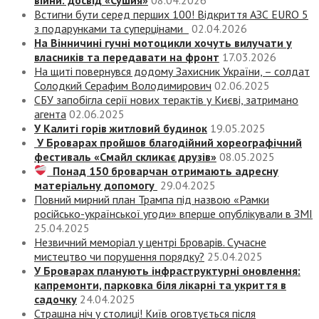
Встигни бути серед перших 100! Відкриття АЗС EURO 5
з подарунками та суперцінами
02.04.2026
На Вінничині гучні мотоцикли хочуть вилучати у
власників та передавати на фронт
17.03.2026
На щиті повернувся додому Захисник України, – солдат
Солодкий Серафим Володимирович
02.06.2025
СБУ запобігла серії нових терактів у Києві, затримано
агента
02.06.2025
У Калиті горів житловий будинок
19.05.2025
У Броварах пройшов благодійний хореографічний
фестиваль «Смайл скликає друзів»
08.05.2025
Понад 150 броварчан отримають адресну
матеріальну допомогу
29.04.2025
Повний мирний план Трампа під назвою «‎Рамки
російсько-української угоди» вперше опублікували в ЗМІ
25.04.2025
Незвичний меморіал у центрі Броварів. Сучасне
мистецтво чи порушення порядку?
25.04.2025
У Броварах планують інфраструктурні оновлення:
капремонти, парковка біля лікарні та укриття в
садочку
24.04.2025
Страшна ніч у столиці! Київ оговтується після