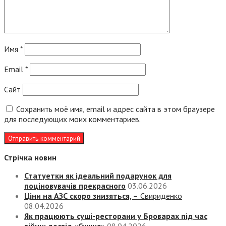
Имя
*
Email
*
Сайт
Сохранить моё имя, email и адрес сайта в этом браузере
для последующих моих комментариев.
Стрічка новин
Статуетки як ідеальний подарунок для
поціновувачів прекрасного
03.06.2026
Ціни на АЗС скоро знизяться, –
Свириденко
08.04.2026
Як працюють суші-ресторани у Броварах під час
війни: досвід «Сушия»
08.04.2026