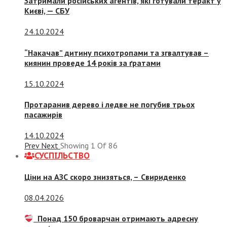
Затримали російських агентів, які готували теракт у
Києві, — СБУ
24.10.2024
“Накачав” дитину психотропами та згвалтував –
киянин проведе 14 років за ґратами
15.10.2024
Протаранив дерево і ледве не погубив трьох
пасажирів
14.10.2024
Prev
Next
Showing
1
Of
86
СУСПIЛЬСТВО
Ціни на АЗС скоро знизяться, –
Свириденко
08.04.2026
Понад 150 броварчан отримають адресну