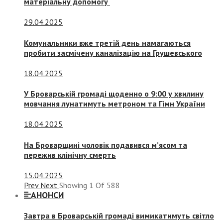
матеріальну допомогу
29.04.2025
Комунальники вже третій день намагаються
пробити засмічену каналізацію на Грушевського
18.04.2025
У Броварській громаді щоденно о 9:00 у хвилину
мовчання лунатимуть метроном та Гімн України
18.04.2025
На Броварщині чоловік подавився м’ясом та
пережив клінічну смерть
15.04.2025
Prev
Next
Showing
1
Of
588
АНОНСИ
Завтра в Броварській громаді вимикатимуть світло