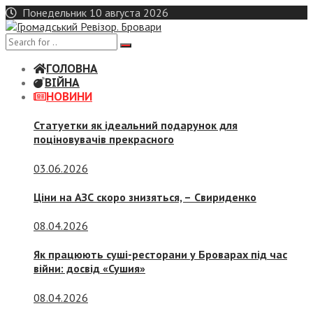
Skip
Понедельник 10 августа 2026
to
content
ГОЛОВНА
ВІЙНА
НОВИНИ
Статуетки як ідеальний подарунок для
поціновувачів прекрасного
03.06.2026
Ціни на АЗС скоро знизяться, –
Свириденко
08.04.2026
Як працюють суші-ресторани у Броварах під час
війни: досвід «Сушия»
08.04.2026