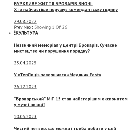
БУРХЛИВЕ ЖИТТЯ БРОВАРІВ ВНОЧІ:
Хто найчастіше порушує комендантську годину
29.08.2022
Prev
Next
Showing
1
Of
26
КУЛЬТУРА
Незвичний меморіал у центрі Броварів. Сучасне
мистецтво чи порушення порядку?
25.04.2025
У «ТепЛиці» завершився «Медяник Fest»
26.12.2023
“Броварський” МіГ-15 став найстарішим експонатом
у музеї авіації
10.05.2023
Чистий четвер: що можна і треба робити у цей