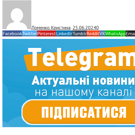
Ломенко Кристина
25.06.2024
0
—
Facebook
Twitter
Pinterest
LinkedIn
Tumblr
Reddit
VK
WhatsApp
Emai