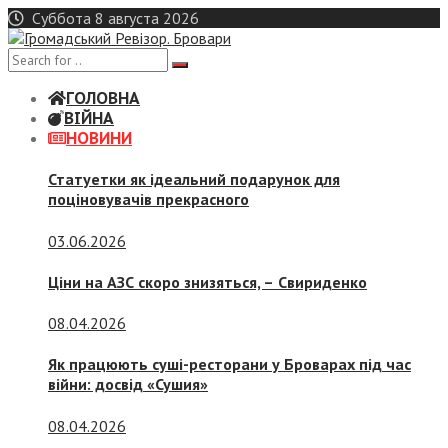
Skip
Суббота 8 августа 2026
to
content
ГОЛОВНА
ВІЙНА
НОВИНИ
Статуетки як ідеальний подарунок для
поціновувачів прекрасного
03.06.2026
Ціни на АЗС скоро знизяться, –
Свириденко
08.04.2026
Як працюють суші-ресторани у Броварах під час
війни: досвід «Сушия»
08.04.2026