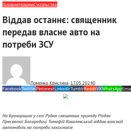
Головне
Новини
Суспiльство
Віддав останнє: священник
передав власне авто на
потреби ЗСУ
Ломенко Кристина
17.05.2024
0
—
Facebook
Twitter
Pinterest
LinkedIn
Tumblr
Reddit
VK
WhatsApp
Emai
На Броварщині у селі Рудня священник приходу Різдва
Пресвятої Богородиці Тимофій Ковалевський віддав власний
автомобіль на потреби захисників