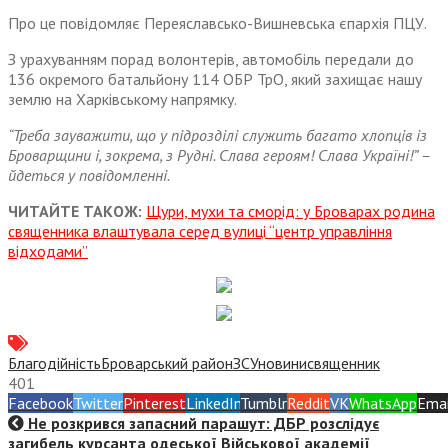
Про це повідомляє Переяславсько-Вишневська єпархія ПЦУ.
З урахуванням порад волонтерів, автомобіль передали до
136 окремого батальйону 114 ОБР ТрО, який захищає нашу
землю на Харківському напрямку.
“Треба зауважити, що у підрозділі служить багато хлопців із
Броварщини і, зокрема, з Рудні. Слава героям! Слава Україні!” –
йдеться у повідомленні.
ЧИТАЙТЕ ТАКОЖ:
Щури, мухи та сморід: у Броварах родина
священника влаштувала серед вулиці “центр управління
відходами”
Благодійність
Броварський район
ЗСУ
новини
священник
401
Facebook
Twitter
Pinterest
LinkedIn
Tumblr
Reddit
VK
WhatsApp
Emai
Не розкрився запасний парашут: ДБР розслідує
загибель курсанта одеської Військової академії