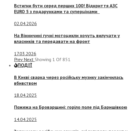
Встигни бути серед перших 100! Відкриття АЗС
EURO 5 з подарунками та суперцінами
02.04.2026
На Вінничині гучні мотоцикли хочуть вилучати у
власників та передавати на фронт
17.03.2026
Prev
Next
Showing
1
Of
851
ПОДІЇ
В Києві сварка через російську музику закінчилась
вбивством
18.04.2025
Пожежа на Броварщині: горіло поле під Баришівкою
14.04.2025