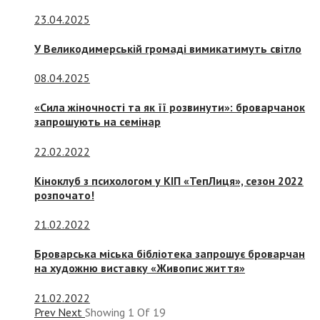
23.04.2025
У Великодимерській громаді вимикатимуть світло
08.04.2025
«Сила жіночності та як її розвинути»: броварчанок
запрошують на семінар
22.02.2022
Кіноклуб з психологом у КІП «ТепЛиця», сезон 2022
розпочато!
21.02.2022
Броварська міська бібліотека запрошує броварчан
на художню виставку «Живопис життя»
21.02.2022
Prev
Next
Showing
1
Of
19