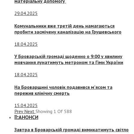
матеріальну допомогу
29.04.2025
Комунальники вже третій день намагаються
пробити засмічену каналізацію на Грушевського
18.04.2025
У Броварській громаді щоденно о 9:00 у хвилину
мовчання лунатимуть метроном та Гімн України
18.04.2025
На Броварщині чоловік подавився м’ясом та
пережив клінічну смерть
15.04.2025
Prev
Next
Showing
1
Of
588
АНОНСИ
Завтра в Броварській громаді вимикатимуть світло