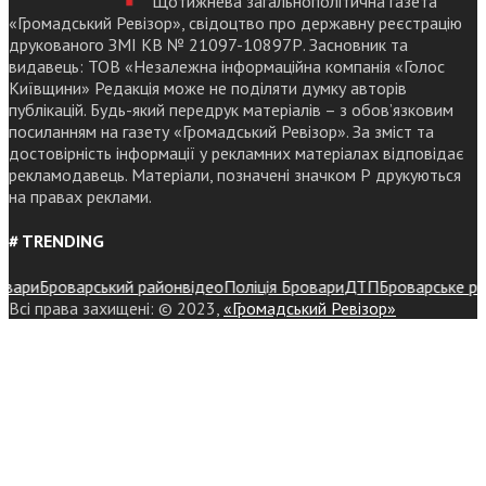
Щотижнева загальнополітична газета
«Громадський Ревізор», свідоцтво про державну реєстрацію
друкованого ЗМІ КВ № 21097-10897Р. Засновник та
видавець: ТОВ «Незалежна інформаційна компанія «Голос
Київщини» Редакція може не поділяти думку авторів
публікацій. Будь-який передрук матеріалів – з обов’язковим
посиланням на газету «Громадський Ревізор». За зміст та
достовірність інформації у рекламних матеріалах відповідає
рекламодавець. Матеріали, позначені значком Р друкуються
на правах реклами.
# TRENDING
ри
Броварський район
відео
Поліція Бровари
ДТП
Броварське район
Всі права захищені: © 2023,
«Громадський Ревізор»