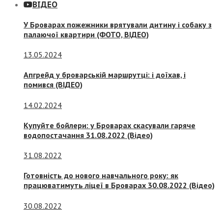
ВІДЕО
У Броварах пожежники врятували дитину і собаку з
палаючої квартири (ФОТО, ВІДЕО)
13.05.2024
Апгрейд у броварській маршрутці: і доїхав, і
помився (ВІДЕО)
14.02.2024
Купуйте бойлери: у Броварах скасували гаряче
водопостачання 31.08.2022 (Відео)
31.08.2022
Готовність до нового навчального року: як
працюватимуть ліцеї в Броварах 30.08.2022 (Відео)
30.08.2022