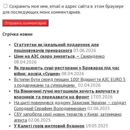
Сохранить моё имя, email и адрес сайта в этом браузере
для последующих моих комментариев.
Стрічка новин
Статуетки як ідеальний подарунок для
поціновувачів прекрасного
03.06.2026
Ціни на АЗС скоро знизяться, –
Свириденко
08.04.2026
Як працюють суші-ресторани у Броварах під час
війни: досвід «Сушия»
08.04.2026
Встигни бути серед перших 100! Відкриття АЗС EURO 5
з подарунками та суперцінами
02.04.2026
На Вінничині гучні мотоцикли хочуть вилучати у
власників та передавати на фронт
17.03.2026
На щиті повернувся додому Захисник України, – солдат
Солодкий Серафим Володимирович
02.06.2025
СБУ запобігла серії нових терактів у Києві, затримано
агента
02.06.2025
У Калиті горів житловий будинок
19.05.2025