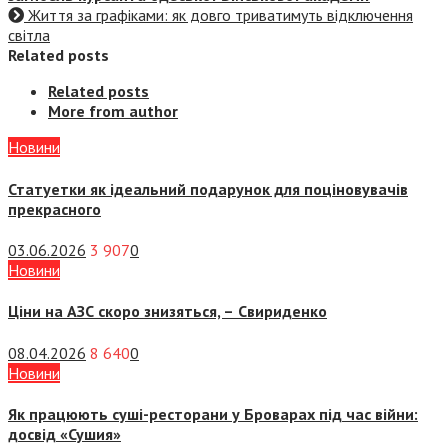
Життя за графіками: як довго триватимуть відключення
світла
Related posts
Related posts
More from author
Новини
Статуетки як ідеальний подарунок для поціновувачів
прекрасного
03.06.2026
3 907
0
Новини
Ціни на АЗС скоро знизяться, –
Свириденко
08.04.2026
8 640
0
Новини
Як працюють суші-ресторани у Броварах під час війни:
досвід «Сушия»