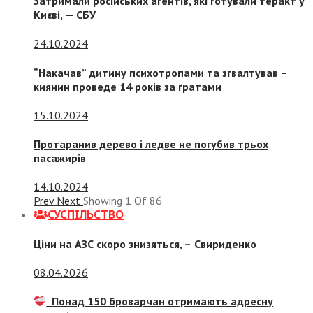
Затримали російських агентів, які готували теракт у
Києві, — СБУ
24.10.2024
“Накачав” дитину психотропами та згвалтував –
киянин проведе 14 років за ґратами
15.10.2024
Протаранив дерево і ледве не погубив трьох
пасажирів
14.10.2024
Prev
Next
Showing
1
Of
86
СУСПIЛЬСТВО
Ціни на АЗС скоро знизяться, –
Свириденко
08.04.2026
Понад 150 броварчан отримають адресну