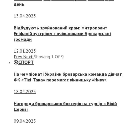
день
13.04.2023
Відбудують зруйнований храм: митрополит
Епіфаній зустрівся з очільниками Броварської
громади
12.01.2023
Prev
Next
Showing
1
Of
9
СПОРТ
На чемпіонаті України броварська команда дівчат
ФК «Тікі-Така» перемагає вінницьку «Ниву»
18.04.2025
Нагороди броварських боксерів на турнір в Білій
Церкві
09.04.2025