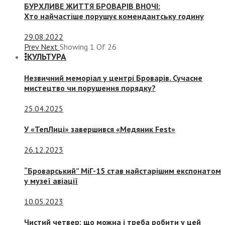
БУРХЛИВЕ ЖИТТЯ БРОВАРІВ ВНОЧІ:
Хто найчастіше порушує комендантську годину
29.08.2022
Prev
Next
Showing
1
Of
26
КУЛЬТУРА
Незвичний меморіал у центрі Броварів. Сучасне
мистецтво чи порушення порядку?
25.04.2025
У «ТепЛиці» завершився «Медяник Fest»
26.12.2023
“Броварський” МіГ-15 став найстарішим експонатом
у музеї авіації
10.05.2023
Чистий четвер: що можна і треба робити у цей