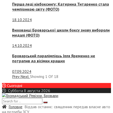
Перша леді кікбоксингу: Катерина Титаренко стала
чемпіонкою світу (ФОТО)
18.10.2024
Вихованці Броварської школи боксу знову вибороли
медалі (ФОТО)
14.10.2024
Броварський паралімпієць Ілля Яременко не
потрапив до вісімки кращих
07.09.2024
Prev
Next
Showing
1
Of
18
Сьогодні
Суббота 8 августа 2026
Головне
Віддав останнє: священник передав власне авто
на потреби ЗСУ