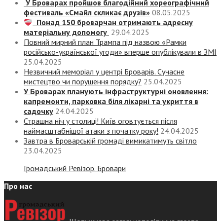
У Броварах пройшов благодійний хореографічний
фестиваль «Смайл скликає друзів»
08.05.2025
Понад 150 броварчан отримають адресну
матеріальну допомогу
29.04.2025
Повний мирний план Трампа під назвою «‎Рамки
російсько-української угоди» вперше опублікували в ЗМІ
25.04.2025
Незвичний меморіал у центрі Броварів. Сучасне
мистецтво чи порушення порядку?
25.04.2025
У Броварах планують інфраструктурні оновлення:
капремонти, парковка біля лікарні та укриття в
садочку
24.04.2025
Страшна ніч у столиці! Київ оговтується після
наймасштабнішої атаки з початку року!
24.04.2025
Завтра в Броварській громаді вимикатимуть світло
23.04.2025
Громадський Ревізор. Бровари
Про нас