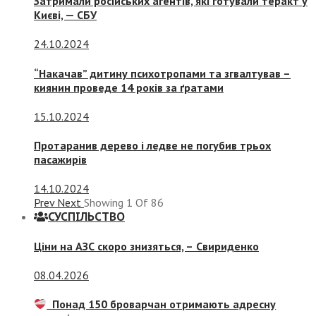
Затримали російських агентів, які готували теракт у
Києві, — СБУ
24.10.2024
“Накачав” дитину психотропами та згвалтував –
киянин проведе 14 років за ґратами
15.10.2024
Протаранив дерево і ледве не погубив трьох
пасажирів
14.10.2024
Prev
Next
Showing
1
Of
86
СУСПIЛЬСТВО
Ціни на АЗС скоро знизяться, –
Свириденко
08.04.2026
Понад 150 броварчан отримають адресну