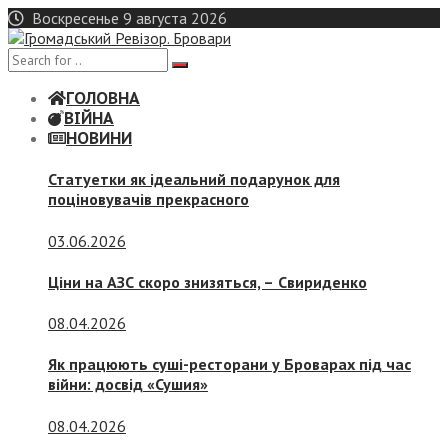
Skip
Воскресенье 9 августа 2026
to
content
ГОЛОВНА
ВІЙНА
НОВИНИ
Статуетки як ідеальний подарунок для
поціновувачів прекрасного
03.06.2026
Ціни на АЗС скоро знизяться, –
Свириденко
08.04.2026
Як працюють суші-ресторани у Броварах під час
війни: досвід «Сушия»
08.04.2026