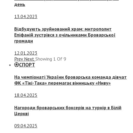
день
13.04.2023
Відбудують зруйнований храм: митрополит
Епіфаній зустрівся з очільниками Броварської
громади
12.01.2023
Prev
Next
Showing
1
Of
9
СПОРТ
На чемпіонаті України броварська команда дівчат
ФК «Тікі-Така» перемагає вінницьку «Ниву»
18.04.2025
Нагороди броварських боксерів на турнір в Білій
Церкві
09.04.2025