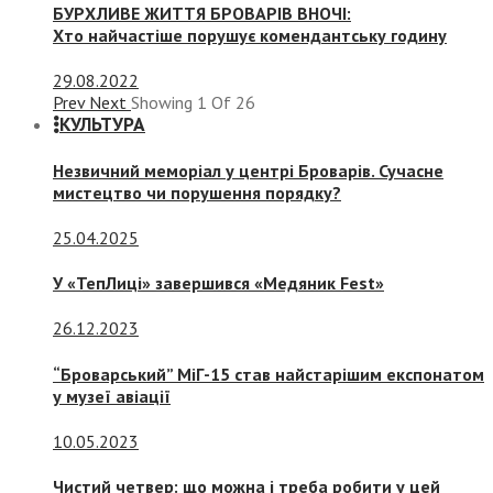
БУРХЛИВЕ ЖИТТЯ БРОВАРІВ ВНОЧІ:
Хто найчастіше порушує комендантську годину
29.08.2022
Prev
Next
Showing
1
Of
26
КУЛЬТУРА
Незвичний меморіал у центрі Броварів. Сучасне
мистецтво чи порушення порядку?
25.04.2025
У «ТепЛиці» завершився «Медяник Fest»
26.12.2023
“Броварський” МіГ-15 став найстарішим експонатом
у музеї авіації
10.05.2023
Чистий четвер: що можна і треба робити у цей