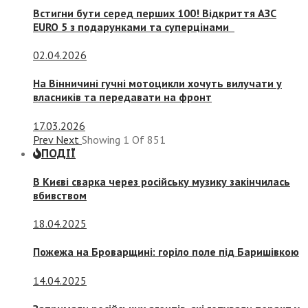
Встигни бути серед перших 100! Відкриття АЗС
EURO 5 з подарунками та суперцінами
02.04.2026
На Вінничині гучні мотоцикли хочуть вилучати у
власників та передавати на фронт
17.03.2026
Prev
Next
Showing
1
Of
851
ПОДІЇ
В Києві сварка через російську музику закінчилась
вбивством
18.04.2025
Пожежа на Броварщині: горіло поле під Баришівкою
14.04.2025