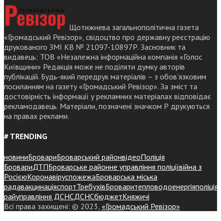
Щотижнева загальнополітична газета
«Громадський Ревізор», свідоцтво про державну реєстрацію
друкованого ЗМІ КВ № 21097-10897Р. Засновник та
видавець: ТОВ «Незалежна інформаційна компанія «Голос
Київщини» Редакція може не поділяти думку авторів
публікацій. Будь-який передрук матеріалів – з обов’язковим
посиланням на газету «Громадський Ревізор». За зміст та
достовірність інформації у рекламних матеріалах відповідає
рекламодавець. Матеріали, позначені значком Р друкуються
на правах реклами.
# TRENDING
новини
Бровари
Броварський район
відео
Поліція
Бровари
ДТП
Броварське районне управління поліції
війна з
Росією
Коронавірус
пожежа
Броварська міська
рада
вакцинація
спорт
Требухів
Броваритепловодоенергія
поліція
райуправління ДСНС
ДСНС
бюджет
Княжичі
Всі права захищені: © 2023,
«Громадський Ревізор»