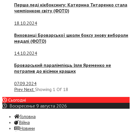
Перша леді кікбоксингу: Катерина Титаренко стала
чемпіонкою світу (ФОТО)
18.10.2024
Вихованці Броварської школи боксу знову вибороли
медалі (ФОТО)
14.10.2024
Броварський паралімпієць Ілля Яременко не
потрапив до вісімки кращих
07.09.2024
Prev
Next
Showing
1
Of
18
Сьогодні
Воскресенье 9 августа 2026
Головна
Війна
Новини