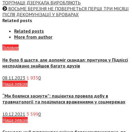
ТОРГМАШІ ДЗЕРКАЛА ВИРОБЛЯЮТЬ
ВОСЬМЕ БЕРЕЗНЯ НЕ ПОВЕРНЕТЬСЯ ПЕРШІ ТРИ МІСЯЦІ
ПІСЛЯ ДЕКОМУНІЗАЦІЇ У БРОВАРАХ
Related posts
Related posts
More from author
Головне
Не було б щастя, але допоміг скандал: притулок у Підліссі
несподівано знайшов багато друзів
08.11.2023
1 933
0
Наша ревізія
“Ми боялися заснути”: пацієнтка провела добу в
травматології та поділилася враженнями у соцмережах
10.12.2021
3 599
0
Наша ревізія
Скандальний гуртожиток змінив балансоутримувача, та