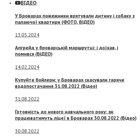
ВІДЕО
У Броварах пожежники врятували дитину і собаку з
палаючої квартири (ФОТО, ВІДЕО)
13.05.2024
Апгрейд у броварській маршрутці: і доїхав, і
помився (ВІДЕО)
14.02.2024
Купуйте бойлери: у Броварах скасували гаряче
водопостачання 31.08.2022 (Відео)
31.08.2022
Готовність до нового навчального року: як
працюватимуть ліцеї в Броварах 30.08.2022 (Відео)
30.08.2022