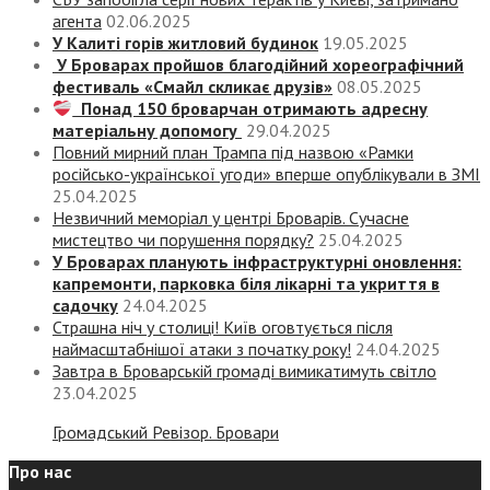
агента
02.06.2025
У Калиті горів житловий будинок
19.05.2025
У Броварах пройшов благодійний хореографічний
фестиваль «Смайл скликає друзів»
08.05.2025
Понад 150 броварчан отримають адресну
матеріальну допомогу
29.04.2025
Повний мирний план Трампа під назвою «‎Рамки
російсько-української угоди» вперше опублікували в ЗМІ
25.04.2025
Незвичний меморіал у центрі Броварів. Сучасне
мистецтво чи порушення порядку?
25.04.2025
У Броварах планують інфраструктурні оновлення:
капремонти, парковка біля лікарні та укриття в
садочку
24.04.2025
Страшна ніч у столиці! Київ оговтується після
наймасштабнішої атаки з початку року!
24.04.2025
Завтра в Броварській громаді вимикатимуть світло
23.04.2025
Громадський Ревізор. Бровари
Про нас