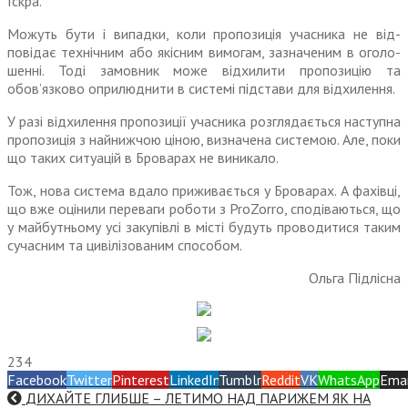
Іскра.
Можуть бути і випадки, коли пропозиція учасника не від­
повідає технічним або якісним вимогам, зазначеним в оголо­
шенні. Тоді замовник може від­хилити пропозицію та
обов’язково оприлюднити в системі підстави для відхилення.
У разі відхилення пропозиції учасника розглядається наступна
пропозиція з найнижчою ціною, визначена системою. Але, поки
що таких ситуацій в Броварах не виникало.
Тож, нова система вдало при­живається у Броварах. А фахівці,
що вже оцінили переваги роботи з ProZorro, сподіваються, що
у майбутньому усі закупівлі в місті будуть проводитися таким
сучас­ним та цивілізованим способом.
Ольга Підлісна
234
Facebook
Twitter
Pinterest
LinkedIn
Tumblr
Reddit
VK
WhatsApp
Emai
ДИХАЙТЕ ГЛИБШЕ – ЛЕТИМО НАД ПАРИЖЕМ ЯК НА