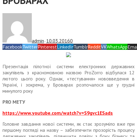
БРОВАРАХ
admin
10.03.2016
0
—
Facebook
Twitter
Pinterest
LinkedIn
Tumblr
Reddit
VK
WhatsApp
Emai
Презентація пілотної системи електронних державних
закупівель з красномовною назвою ProZorro відбулася 12
лютого цього року. Однак, «тестування» нововведення в
Україні, і зокрема, у Броварах розпочалося ще у грудні
минулого року
PRO МЕТУ
https://www.youtube.com/watch?v=S9gvc1ESads
Головне завдання нової системи, як стає зрозуміло вже при
першому погляді на назву – забезпечити прозорість процесу
державних закупівель, підвищити довіру з боку бізнесу та