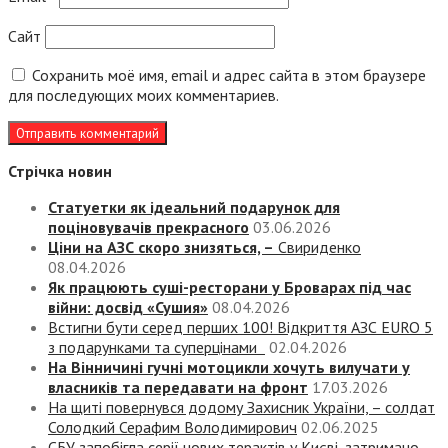
Сайт
Сохранить моё имя, email и адрес сайта в этом браузере
для последующих моих комментариев.
Стрічка новин
Статуетки як ідеальний подарунок для
поціновувачів прекрасного
03.06.2026
Ціни на АЗС скоро знизяться, –
Свириденко
08.04.2026
Як працюють суші-ресторани у Броварах під час
війни: досвід «Сушия»
08.04.2026
Встигни бути серед перших 100! Відкриття АЗС EURO 5
з подарунками та суперцінами
02.04.2026
На Вінничині гучні мотоцикли хочуть вилучати у
власників та передавати на фронт
17.03.2026
На щиті повернувся додому Захисник України, – солдат
Солодкий Серафим Володимирович
02.06.2025
СБУ запобігла серії нових терактів у Києві, затримано