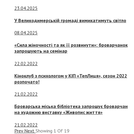
23.04.2025
У Великодимерській громаді вимикатимуть світло
08.04.2025
«Сила жіночності та як її розвинути»: броварчанок
запрошують на семінар
22.02.2022
Кіноклуб з психологом у КІП «ТепЛиця», сезон 2022
розпочато!
21.02.2022
Броварська міська бібліотека запрошує броварчан
на художню виставку «Живопис життя»
21.02.2022
Prev
Next
Showing
1
Of
19