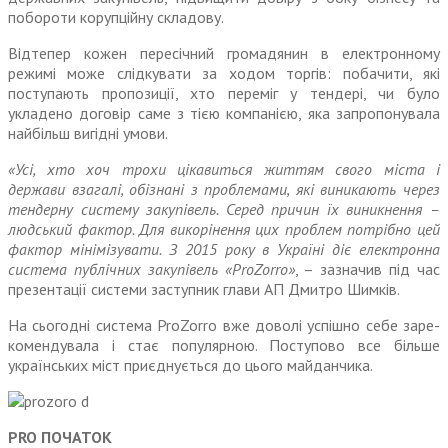
побороти корупційну складову.
Відтепер кожен пересічний гро­мадянин в електронному
режимі може слідкувати за ходом торгів: побачити, які
поступають про­позиції, хто переміг у тендері, чи було
укладено договір саме з тією компанією, яка запропонувала
найбільш вигідні умови.
«Усі, хто хоч трохи цікавиться життям свого міста і
держави взагалі, обізнані з проблемами, які виникають через
тендерну систему закупівель. Серед причин їх виникнення –
людський фактор. Для викорінення цих проблем потрібно цей
фактор мінімізувати. З 2015 року в Україні діє електро­нна
система публічних закупівель «ProZorro»
, – зазначив під час
пре­зентації системи заступник глави АП Дмитро Шимків.
На сьогодні система ProZorro вже доволі успішно себе заре­
комендувала і стає популярною. Поступово все більше
українських міст приєднується до цього майданчика.
PRO ПОЧАТОК