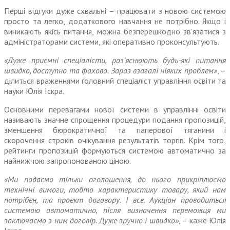
Перші відгуки дуже схвальні – працювати з новою системою
просто та легко, додаткового навчання не потрібно. Якщо і
виникають якісь питання, можна безперешкодно зв’язатися з
адміністраторами системи, які оперативно проконсультують.
«Дуже приємні спеціалісти, роз’яснюють будь-які питання
швидко, доступно та фахово. Зараз взагалі ніяких проблем»
, –
ділиться враженнями головний спеціаліст управління освіти та
науки Юлія Іскра.
Основними перевагами нової системи в управлінні освіти
називають значне спрощення процедури подання пропозицій,
зменшення бюрократичної та паперової тяганини і
скорочення строків очікування результатів торгів. Крім того,
рейтинги про­позицій формуються системою автоматично за
найнижчою запропонованою ціною.
«Ми подаємо тільки оголошення, до нього прикріплюємо
технічні вимоги, тобто характеристику товару, який нам
потрібен, та про­ект договору. І все. Аукціон про­водиться
системою автоматично, після визначення переможця ми
заключаємо з ним договір. Дуже зручно і швидко»
, – каже Юлія