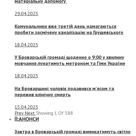
матеріальну допомогу
29.04.2025
Комунальники вже третій день намагаються
пробити засмічену каналізацію на Грушевського
18.04.2025
У Броварській громаді щоденно о 9:00 у хвилину
мовчання лунатимуть метроном та Гімн України
18.04.2025
На Броварщині чоловік подавився м’ясом та
пережив клінічну смерть
15.04.2025
Prev
Next
Showing
1
Of
588
АНОНСИ
Завтра в Броварській громаді вимикатимуть світло