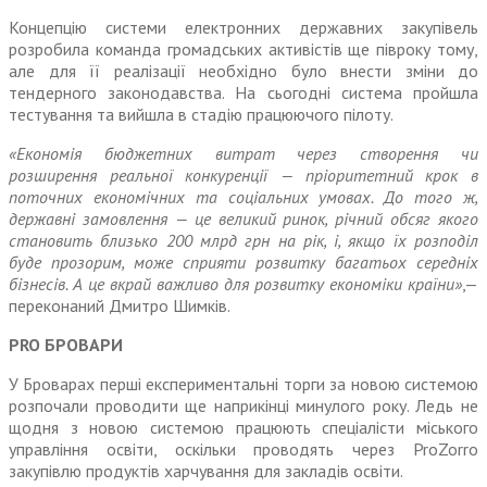
Концепцію системи електронних державних закупівель
розробила команда громадських активістів ще півроку тому,
але для її реалі­зації необхідно було внести зміни до
тендерного законодавства. На сьогодні система пройшла
тестування та вийшла в стадію працюючого пілоту.
«Економія бюджетних витрат через створення чи
розширення реальної конкуренції — пріо­ритетний крок в
поточних еко­номічних та соціальних умовах. До того ж,
державні замовлення — це великий ринок, річний обсяг якого
становить близько 200 млрд грн на рік, і, якщо їх розподіл
буде прозорим, може сприяти розви­тку багатьох середніх
бізнесів. А це вкрай важливо для розвитку економіки країни»
,—
перекона­ний Дмитро Шимків.
PRO БРОВАРИ
У Броварах перші експе­риментальні торги за новою системою
розпочали проводити ще наприкінці минулого року. Ледь не
щодня з новою системою працюють спеціалісти міського
управління освіти, оскільки про­водять через ProZorro
закупівлю продуктів харчування для закла­дів освіти.