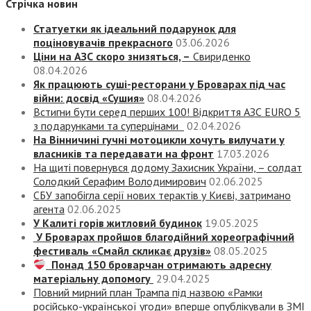
Стрічка новин
Статуетки як ідеальний подарунок для
поціновувачів прекрасного
03.06.2026
Ціни на АЗС скоро знизяться, –
Свириденко
08.04.2026
Як працюють суші-ресторани у Броварах під час
війни: досвід «Сушия»
08.04.2026
Встигни бути серед перших 100! Відкриття АЗС EURO 5
з подарунками та суперцінами
02.04.2026
На Вінничині гучні мотоцикли хочуть вилучати у
власників та передавати на фронт
17.03.2026
На щиті повернувся додому Захисник України, – солдат
Солодкий Серафим Володимирович
02.06.2025
СБУ запобігла серії нових терактів у Києві, затримано
агента
02.06.2025
У Калиті горів житловий будинок
19.05.2025
У Броварах пройшов благодійний хореографічний
фестиваль «Смайл скликає друзів»
08.05.2025
Понад 150 броварчан отримають адресну
матеріальну допомогу
29.04.2025
Повний мирний план Трампа під назвою «‎Рамки
російсько-української угоди» вперше опублікували в ЗМІ