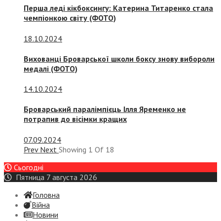
Перша леді кікбоксингу: Катерина Титаренко стала
чемпіонкою світу (ФОТО)
18.10.2024
Вихованці Броварської школи боксу знову вибороли
медалі (ФОТО)
14.10.2024
Броварський паралімпієць Ілля Яременко не
потрапив до вісімки кращих
07.09.2024
Prev
Next
Showing
1
Of
18
Сьогодні
Пятница 7 августа 2026
Головна
Війна
Новини