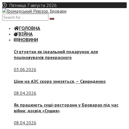
Skip
Пятница 7 августа 2026
to
content
ГОЛОВНА
ВІЙНА
НОВИНИ
Статуетки як ідеальний подарунок для
поціновувачів прекрасного
03.06.2026
Ціни на АЗС скоро знизяться, –
Свириденко
08.04.2026
Як працюють суші-ресторани у Броварах під час
війни: досвід «Сушия»
08.04.2026