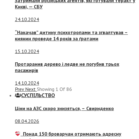
Затримали російських агентів, які готували теракт у
Києві, — СБУ
24.10.2024
“Накачав” дитину психотропами та згвалтував –
киянин проведе 14 років за ґратами
15.10.2024
Протаранив дерево і ледве не погубив трьох
пасажирів
14.10.2024
Prev
Next
Showing
1
Of
86
СУСПIЛЬСТВО
Ціни на АЗС скоро знизяться, –
Свириденко
08.04.2026
Понад 150 броварчан отримають адресну