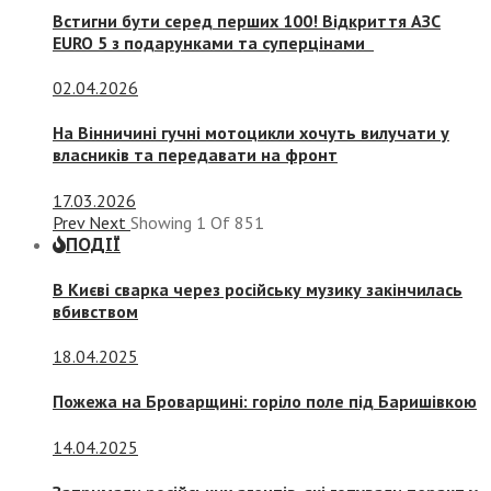
Встигни бути серед перших 100! Відкриття АЗС
EURO 5 з подарунками та суперцінами
02.04.2026
На Вінничині гучні мотоцикли хочуть вилучати у
власників та передавати на фронт
17.03.2026
Prev
Next
Showing
1
Of
851
ПОДІЇ
В Києві сварка через російську музику закінчилась
вбивством
18.04.2025
Пожежа на Броварщині: горіло поле під Баришівкою
14.04.2025