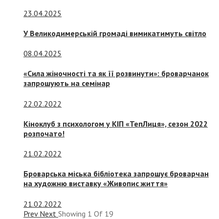
23.04.2025
У Великодимерській громаді вимикатимуть світло
08.04.2025
«Сила жіночності та як її розвинути»: броварчанок
запрошують на семінар
22.02.2022
Кіноклуб з психологом у КІП «ТепЛиця», сезон 2022
розпочато!
21.02.2022
Броварська міська бібліотека запрошує броварчан
на художню виставку «Живопис життя»
21.02.2022
Prev
Next
Showing
1
Of
19