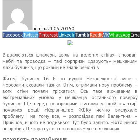
admin
21.05.2015
0
—
Facebook
Twitter
Pinterest
LinkedIn
Tumblr
Reddit
VK
WhatsApp
Emai
Відвалюються шпалери, цвіль на вологих стінах, зіпсовані
меблі та проводка – такі сюрпризи «дарують» мешканцям
дахи будинків, що роками не знали ремонтів
Жителі будинку 16 Б по вулиці Незалежності лише з
морозами сховали тазики. Втім, отримали нову проблему –
вогкі стіни почали тріскатися. Ось таке виживання в
екстремальних умовах у мешканців останнього поверху
будинку. Ще перед ново­річними святами у їхній квартирі
почалися дощі. «Керівництво ЖЕКу чемно вислухало
проблему і на тому все, – розповідає пані Валентина. –
Прийшов, нічого не подивився. Тут було залито. Ніхто нічого
не зробив. Це зараз уже з потеплінням усе підсушили».
ДОХОДЯТЬ ДО КРАЙНОЩІВ