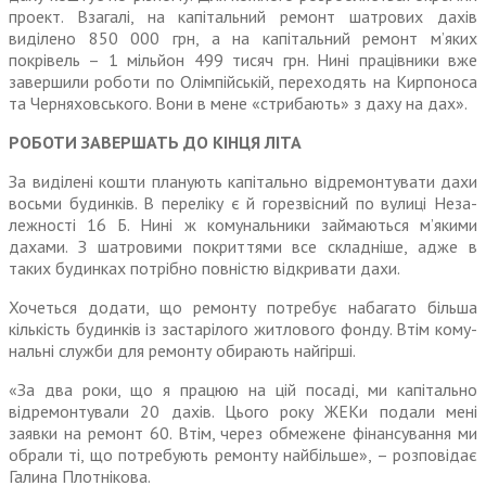
проект. Взагалі, на капітальний ремонт шатро­вих дахів
виділено 850 000 грн, а на капітальний ремонт м’яких
покрівель – 1 мільйон 499 тисяч грн. Нині працівники вже
завер­шили роботи по Олімпійській, переходять на Кирпоноса
та Черняховського. Вони в мене «стрибають» з даху на дах».
РОБОТИ ЗАВЕРШАТЬ ДО КІНЦЯ ЛІТА
За виділені кошти планують капітально відремонтувати дахи
восьми будинків. В переліку є й горезвісний по вулиці Неза­
лежності 16 Б. Нині ж комуналь­ники займаються м’якими
дахами. З шатровими покриттями все складніше, адже в
таких будинках потрібно повністю відкривати дахи.
Хочеться додати, що ремонту потребує набагато більша
кількість будинків із застарілого житлового фонду. Втім кому­
нальні служби для ремонту обирають найгірші.
«За два роки, що я працюю на цій посаді, ми капітально
відремонтували 20 дахів. Цього року ЖЕКи подали мені
заявки на ремонт 60. Втім, через обме­жене фінансування ми
обрали ті, що потребують ремонту найбільше», – розповідає
Галина Плотнікова.