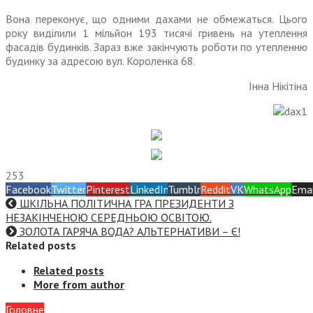
Вона переконує, що одними дахами не обмежаться. Цього
року виділили 1 мільйон 193 тисячі гривень на утеплення
фасадів будинків. Зараз вже закінчують роботи по утепленню
будинку за адресою вул. Коро­ленка 68.
Інна Нікітіна
253
Facebook
Twitter
Pinterest
LinkedIn
Tumblr
Reddit
VK
WhatsApp
Emai
ШКІЛЬНА ПОЛІТИЧНА ГРА ПРЕЗИДЕНТИ З
НЕЗАКІНЧЕНОЮ СЕРЕДНЬОЮ ОСВІТОЮ.
ЗОЛОТА ГАРЯЧА ВОДА? АЛЬТЕРНАТИВИ – Є!
Related posts
Related posts
More from author
Головне