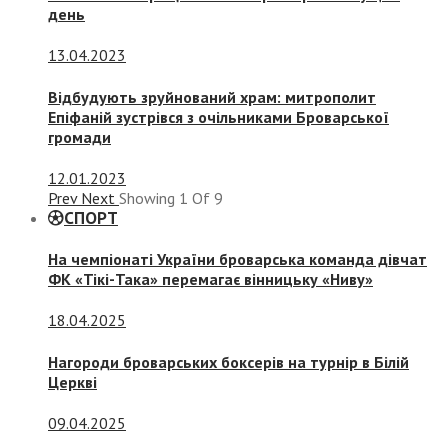
день
13.04.2023
Відбудують зруйнований храм: митрополит
Епіфаній зустрівся з очільниками Броварської
громади
12.01.2023
Prev
Next
Showing
1
Of
9
СПОРТ
На чемпіонаті України броварська команда дівчат
ФК «Тікі-Така» перемагає вінницьку «Ниву»
18.04.2025
Нагороди броварських боксерів на турнір в Білій
Церкві
09.04.2025