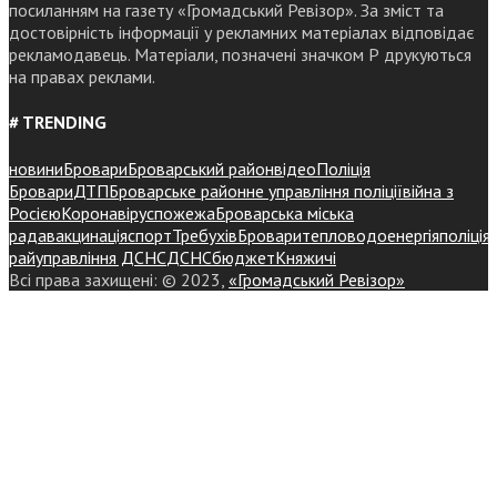
посиланням на газету «Громадський Ревізор». За зміст та
достовірність інформації у рекламних матеріалах відповідає
рекламодавець. Матеріали, позначені значком Р друкуються
на правах реклами.
# TRENDING
новини
Бровари
Броварський район
відео
Поліція
Бровари
ДТП
Броварське районне управління поліції
війна з
Росією
Коронавірус
пожежа
Броварська міська
рада
вакцинація
спорт
Требухів
Броваритепловодоенергія
поліція
райуправління ДСНС
ДСНС
бюджет
Княжичі
Всі права захищені: © 2023,
«Громадський Ревізор»