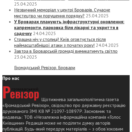
25.04.2025
Незвичний меморіал у центрі Броварів. Сучасне
мистецтво чи порушення порядку?
25.04.2025
У Броварах планують інфраструктурні оновлення:
капремонти, парковка біля лікарні та укриття в
садочку
24.04.2025
Страшна ніч у столиці! Київ оговтується після
наймасштабнішої атаки з початку року!
24.04.2025
Завтра в Броварській громаді вимикатимуть світло
23.04.2025
Громадський Ревізор. Бровари
Про нас
Щотижнева загальнополітична газета
«Громадський Ревізор», свідоцтво про державну реєстрацію
друкованого ЗМІ КВ № 21097-10897Р. Засновник та
видавець: ТОВ «Незалежна інформаційна компанія «Голос
Київщини» Редакція може не поділяти думку авторів
публікацій. Будь-який передрук матеріалів – з обов’язковим