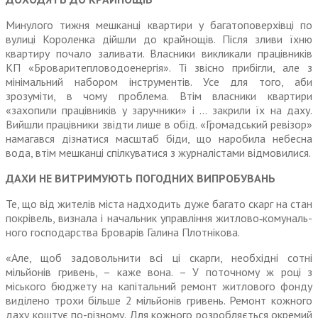
Минулого тижня мешканці квар­тири у багатоповерхівці по
вулиці Короленка дійшли до крайнощів. Після зливи їхню
квартиру почало заливати. Власники викликали працівників
КП «Броварите­пловодоенергія». Ті звісно при­бігли, але з
мінімальний набором інструментів. Усе для того, аби
зрозуміти, в чому проблема. Втім власники квартири
«захопили працівників у заручники» і … закрили їх на даху.
Вийшли працівники звідти лише в обід. «Громадський ревізор»
намагався дізнатися масштаб біди, що наро­била небесна
вода, втім мешканці спілкуватися з журналістами відмовилися.
ДАХИ НЕ ВИТРИМУЮТЬ ПОГОДНИХ ВИПРОБУВАНЬ
Те, що від жителів міста над­ходить дуже багато скарг на стан
покрівель, визнала і начальник управління житлово‑комуналь­
ного господарства Броварів Галина Плотнікова.
«Але, щоб задовольнити всі ці скарги, необхідні сотні
мільйонів гривень, – каже вона. – У поточ­ному ж році з
міського бюджету на капітальний ремонт жит­лового фонду
виділено трохи більше 2 мільйонів гривень. Ремонт кожного
даху коштує по-різному. Для кожного розробля­ється окремий