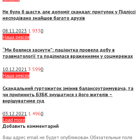
Не було б щастя, але допоміг скандал: притулок у Підліссі
несподівано знайшов багато друзів
08.11.2023
1 933
0
Наша ревізія
“Ми боялися заснути”: пацієнтка провела добу в
травматології та поділилася враженнями у соцмережах
10.12.2021
3 599
0
Наша ревізія
Скандальний гуртожиток змінив балансоутримувача, та
чи припинить БЗБК знущатися з його жителів –
вирішуватиме суд
03.12.2021
1 496
0
Load more
Добавить комментарий
Ваш адрес email не будет опубликован.
Обязательные поля