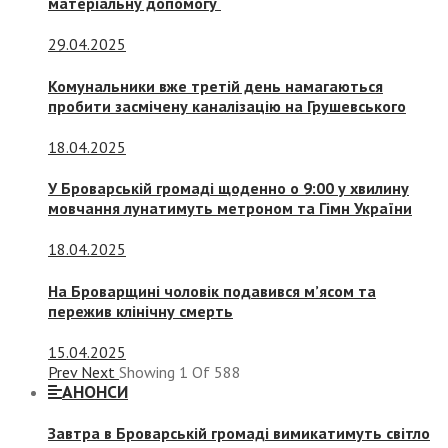
матеріальну допомогу
29.04.2025
Комунальники вже третій день намагаються
пробити засмічену каналізацію на Грушевського
18.04.2025
У Броварській громаді щоденно о 9:00 у хвилину
мовчання лунатимуть метроном та Гімн України
18.04.2025
На Броварщині чоловік подавився м’ясом та
пережив клінічну смерть
15.04.2025
Prev
Next
Showing
1
Of
588
АНОНСИ
Завтра в Броварській громаді вимикатимуть світло