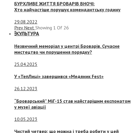
БУРХЛИВЕ ЖИТТЯ БРОВАРІВ ВНОЧІ:
Хто найчастіше порушує комендантську годину
29.08.2022
Prev
Next
Showing
1
Of
26
КУЛЬТУРА
Незвичний меморіал у центрі Броварів. Сучасне
мистецтво чи порушення порядку?
25.04.2025
У «ТепЛиці» завершився «Медяник Fest»
26.12.2023
“Броварський” МіГ-15 став найстарішим експонатом
у музеї авіації
10.05.2023
Чистий четвер: що можна і треба робити у цей