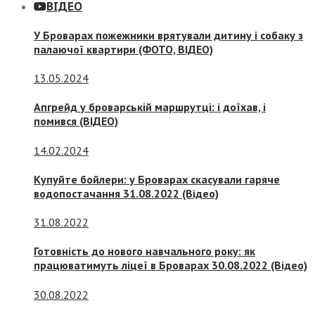
ВІДЕО
У Броварах пожежники врятували дитину і собаку з
палаючої квартири (ФОТО, ВІДЕО)
13.05.2024
Апгрейд у броварській маршрутці: і доїхав, і
помився (ВІДЕО)
14.02.2024
Купуйте бойлери: у Броварах скасували гаряче
водопостачання 31.08.2022 (Відео)
31.08.2022
Готовність до нового навчального року: як
працюватимуть ліцеї в Броварах 30.08.2022 (Відео)
30.08.2022