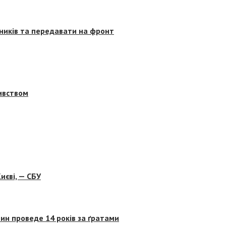
сників та передавати на фронт
бивством
иєві, — СБУ
ин проведе 14 років за ґратами