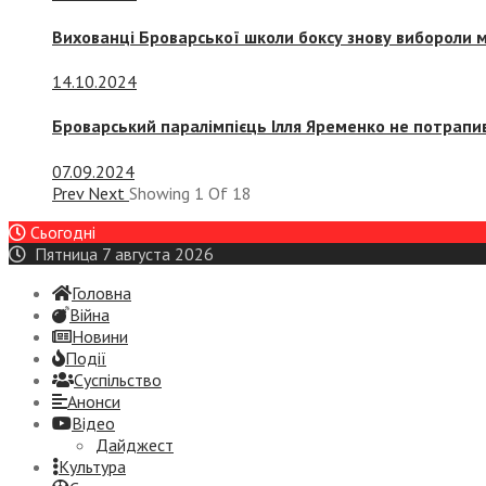
Вихованці Броварської школи боксу знову вибороли 
14.10.2024
Броварський паралімпієць Ілля Яременко не потрапив
07.09.2024
Prev
Next
Showing
1
Of
18
Сьогодні
Пятница 7 августа 2026
Головна
Війна
Новини
Події
Суспiльство
Анонси
Відео
Дайджест
Культура