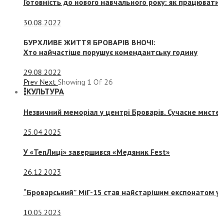
Готовність до нового навчального року: як працювати
30.08.2022
БУРХЛИВЕ ЖИТТЯ БРОВАРІВ ВНОЧІ:
Хто найчастіше порушує комендантську годину
29.08.2022
Prev
Next
Showing
1
Of
26
КУЛЬТУРА
Незвичний меморіал у центрі Броварів. Сучасне мис
25.04.2025
У «ТепЛиці» завершився «Медяник Fest»
26.12.2023
“Броварський” МіГ-15 став найстарішим експонатом у
10.05.2023