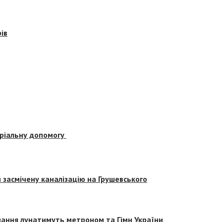
ів
еріальну допомогу
засмічену каналізацію на Грушевського
вчання лунатимуть метроном та Гімн України