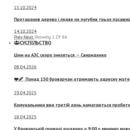
15.10.2024
Протаранив дерево і ледве не погубив трьох пасажир
14.10.2024
Prev
Next
Showing
1
Of
86
СУСПIЛЬСТВО
Ціни на АЗС скоро знизяться, –
Свириденко
08.04.2026
❤️‍🩹 Понад 150 броварчан отримають адресну мат
29.04.2025
Комунальники вже третій день намагаються пробити 
18.04.2025
У Броварській громаді щоденно о 9:00 у хвилину мо