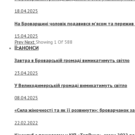
18.04.2025
На Броварщині чоловік подавився м’ясом та пережив 
15.04.2025
Prev
Next
Showing
1
Of
588
АНОНСИ
Завтра в Броварській громаді вимикатимуть світло
23.04.2025
У Великодимерській громаді вимикатимуть світло
08.04.2025
«Сила жіночності та як її розвинути»: броварчанок 
22.02.2022
Кіноклуб з психологом у КІП «ТепЛиця», сезон 2022 р