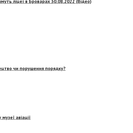
муть ліцеї в Броварах 30.08.2022 (Відео)
тецтво чи порушення порядку?
 музеї авіації