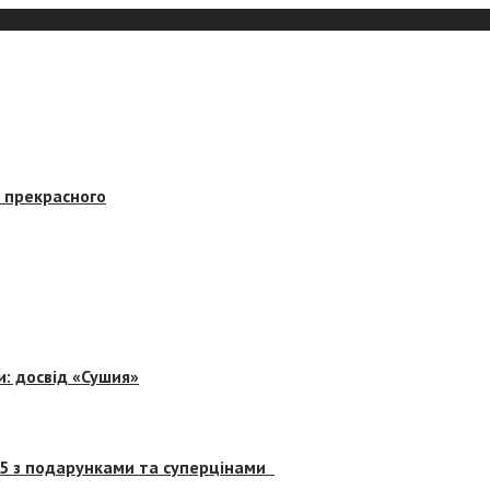
в прекрасного
и: досвід «Сушия»
 5 з подарунками та суперцінами