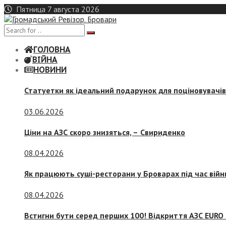
Skip
Пятница 7 августа 2026
to
content
ГОЛОВНА
ВІЙНА
НОВИНИ
Статуетки як ідеальний подарунок для поціновувачі
03.06.2026
Ціни на АЗС скоро знизяться, –
Свириденко
08.04.2026
Як працюють суші-ресторани у Броварах під час війн
08.04.2026
Встигни бути серед перших 100! Відкриття АЗС EURO