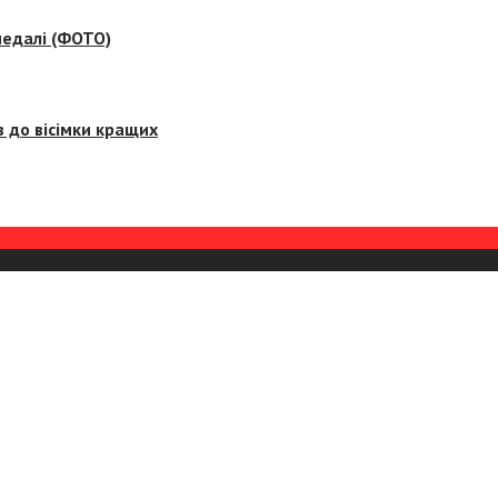
медалі (ФОТО)
 до вісімки кращих