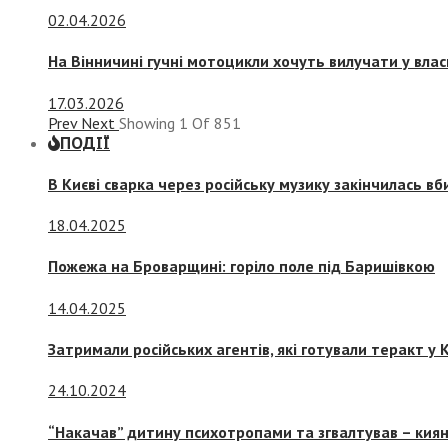
02.04.2026
На Вінничині гучні мотоцикли хочуть вилучати у вла
17.03.2026
Prev
Next
Showing
1
Of
851
ПОДІЇ
В Києві сварка через російську музику закінчилась в
18.04.2025
Пожежа на Броварщині: горіло поле під Баришівкою
14.04.2025
Затримали російських агентів, які готували теракт у К
24.10.2024
“Накачав” дитину психотропами та згвалтував – киян