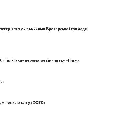
зустрівся з очільниками Броварської громади
 «Тікі-Така» перемагає вінницьку «Ниву»
ві
емпіонкою світу (ФОТО)