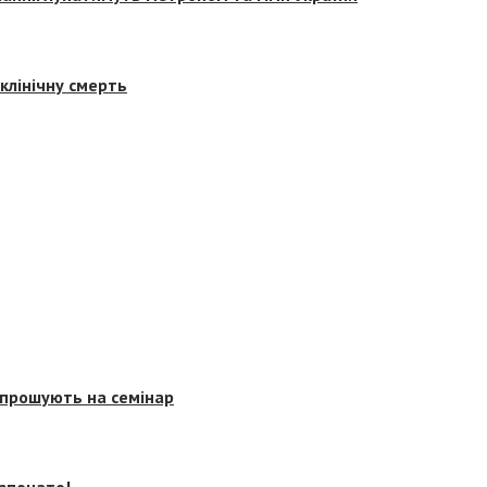
клінічну смерть
запрошують на семінар
озпочато!