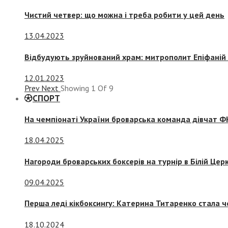
Чистий четвер: що можна і треба робити у цей день
13.04.2023
Відбудують зруйнований храм: митрополит Епіфаній 
12.01.2023
Prev
Next
Showing
1
Of
9
СПОРТ
На чемпіонаті України броварська команда дівчат ФК
18.04.2025
Нагороди броварських боксерів на турнір в Білій Церк
09.04.2025
Перша леді кікбоксингу: Катерина Титаренко стала ч
18.10.2024