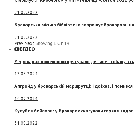
21.02.2022
Броварська міська бібліотека запрошує броварчан 
21.02.2022
Prev
Next
Showing
1
Of
19
ВІДЕО
У Броварах пожежники врятували дитину і собаку з 
13.05.2024
Апгрейд у броварській маршрутці: і доїхав, і помився
14.02.2024
Купуйте бойлери: у Броварах скасували гаряче водоп
31.08.2022