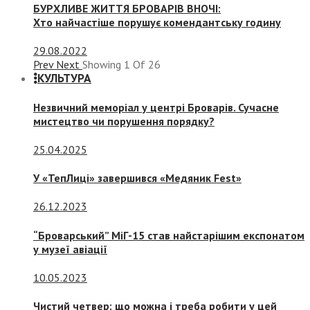
БУРХЛИВЕ ЖИТТЯ БРОВАРІВ ВНОЧІ:
Хто найчастіше порушує комендантську годину
29.08.2022
Prev
Next
Showing
1
Of
26
КУЛЬТУРА
Незвичний меморіал у центрі Броварів. Сучасне
мистецтво чи порушення порядку?
25.04.2025
У «ТепЛиці» завершився «Медяник Fest»
26.12.2023
“Броварський” МіГ-15 став найстарішим експонатом
у музеї авіації
10.05.2023
Чистий четвер: що можна і треба робити у цей