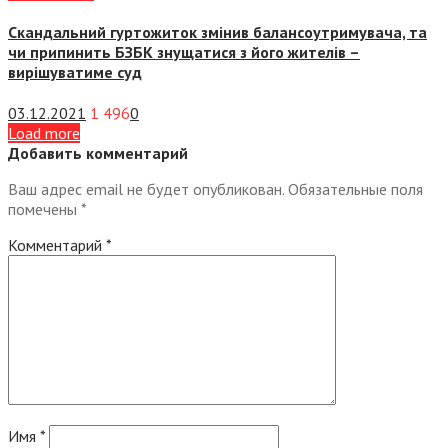
Скандальний гуртожиток змінив балансоутримувача, та
чи припинить БЗБК знущатися з його жителів –
вирішуватиме суд
03.12.2021
1 496
0
Load more
Добавить комментарий
Ваш адрес email не будет опубликован.
Обязательные поля
помечены
*
Комментарий
*
Имя
*