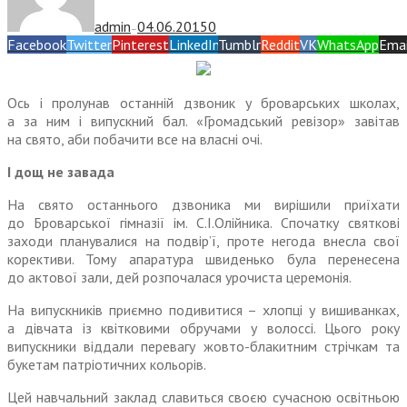
admin
04.06.2015
0
—
Facebook
Twitter
Pinterest
LinkedIn
Tumblr
Reddit
VK
WhatsApp
Emai
Ось і пролунав останній дзвоник у броварських школах,
а за ним і випускний бал. «Громадський ревізор» завітав
на свято, аби побачити все на власні очі.
І дощ не завада
На свято останнього дзвоника ми вирішили приїхати
до Броварської гімназії ім. С.І.Олійника. Спочатку святкові
заходи планувалися на подвір’ї, проте негода внесла свої
корективи. Тому апаратура швиденько була перенесена
до актової зали, дей розпочалася урочиста церемонія.
На випускників приємно подивитися – хлопці у вишиванках,
а дівчата із квітковими обручами у волоссі. Цього року
випускники віддали перевагу жовто-блакитним стрічкам та
букетам патріотичних кольорів.
Цей навчальний заклад славиться своєю сучасною освітньою