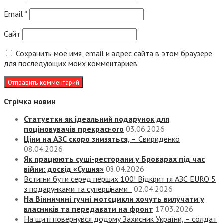
Email
*
Сайт
Сохранить моё имя, email и адрес сайта в этом браузере
для последующих моих комментариев.
Стрічка новин
Статуетки як ідеальний подарунок для
поціновувачів прекрасного
03.06.2026
Ціни на АЗС скоро знизяться, –
Свириденко
08.04.2026
Як працюють суші-ресторани у Броварах під час
війни: досвід «Сушия»
08.04.2026
Встигни бути серед перших 100! Відкриття АЗС EURO 5
з подарунками та суперцінами
02.04.2026
На Вінничині гучні мотоцикли хочуть вилучати у
власників та передавати на фронт
17.03.2026
На щиті повернувся додому Захисник України, – солдат