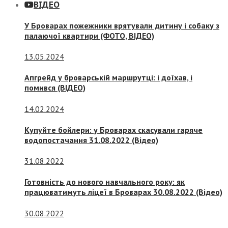
ВІДЕО
У Броварах пожежники врятували дитину і собаку з
палаючої квартири (ФОТО, ВІДЕО)
13.05.2024
Апгрейд у броварській маршрутці: і доїхав, і
помився (ВІДЕО)
14.02.2024
Купуйте бойлери: у Броварах скасували гаряче
водопостачання 31.08.2022 (Відео)
31.08.2022
Готовність до нового навчального року: як
працюватимуть ліцеї в Броварах 30.08.2022 (Відео)
30.08.2022