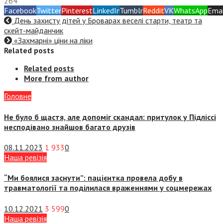
264
Facebook
Twitter
Pinterest
LinkedIn
Tumblr
Reddit
VK
WhatsApp
Emai
День захисту дітей у Броварах веселі старти, театр та
скейт-майданчик
«Захмарні» ціни на ліки
Related posts
Related posts
More from author
Головне
Не було б щастя, але допоміг скандал: притулок у Підліссі
несподівано знайшов багато друзів
08.11.2023
1 933
0
Наша ревізія
“Ми боялися заснути”: пацієнтка провела добу в
травматології та поділилася враженнями у соцмережах
10.12.2021
3 599
0
Наша ревізія