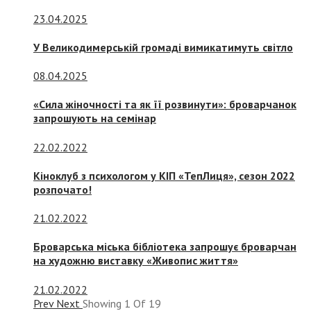
23.04.2025
У Великодимерській громаді вимикатимуть світло
08.04.2025
«Сила жіночності та як її розвинути»: броварчанок
запрошують на семінар
22.02.2022
Кіноклуб з психологом у КІП «ТепЛиця», сезон 2022
розпочато!
21.02.2022
Броварська міська бібліотека запрошує броварчан
на художню виставку «Живопис життя»
21.02.2022
Prev
Next
Showing
1
Of
19