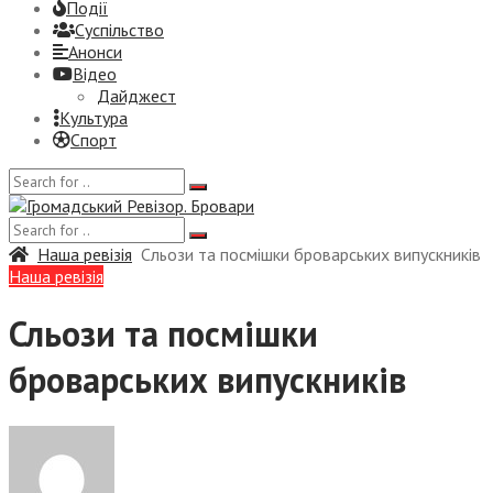
Події
Суспiльство
Анонси
Відео
Дайджест
Культура
Спорт
Наша ревізія
Сльози та посмішки броварських випускників
Наша ревізія
Сльози та посмішки
броварських випускників