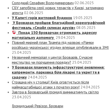
Солодкий Серафим Володимирович
02.06.2025
СБУ запобігла серії нових терактів у Києві, затримано
агента
02.06.2025
У Калиті горів житловий будинок
19.05.2025
У Броварах пройшов благодійний хореографічний
фестиваль «Смайл скликає друзів»
08.05.2025
Понад 150 броварчан отримають адресну
матеріальну допомогу
29.04.2025
Повний мирний план Трампа під назвою «‎Рамки
російсько-української угоди» вперше опублікували в ЗМІ
25.04.2025
Незвичний меморіал у центрі Броварів. Сучасне
мистецтво чи порушення порядку?
25.04.2025
У Броварах планують інфраструктурні оновлення:
капремонти, парковка біля лікарні та укриття в
садочку
24.04.2025
Страшна ніч у столиці! Київ оговтується після
наймасштабнішої атаки з початку року!
24.04.2025
Завтра в Броварській громаді вимикатимуть світло
23.04.2025
Громадський Ревізор. Бровари