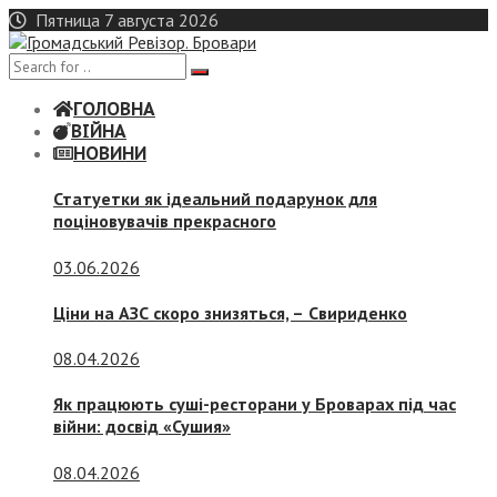
Skip
Пятница 7 августа 2026
to
content
ГОЛОВНА
ВІЙНА
НОВИНИ
Статуетки як ідеальний подарунок для
поціновувачів прекрасного
03.06.2026
Ціни на АЗС скоро знизяться, –
Свириденко
08.04.2026
Як працюють суші-ресторани у Броварах під час
війни: досвід «Сушия»
08.04.2026