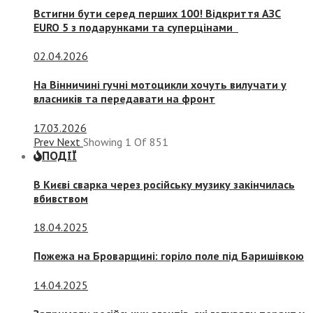
Встигни бути серед перших 100! Відкриття АЗС
EURO 5 з подарунками та суперцінами
02.04.2026
На Вінничині гучні мотоцикли хочуть вилучати у
власників та передавати на фронт
17.03.2026
Prev
Next
Showing
1
Of
851
ПОДІЇ
В Києві сварка через російську музику закінчилась
вбивством
18.04.2025
Пожежа на Броварщині: горіло поле під Баришівкою
14.04.2025