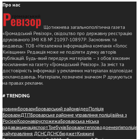
Про нас
Щотижнева загальнополітична газета
«Громадський Ревізор», свідоцтво про державну реєстрацію
друкованого ЗМІ КВ № 21097-10897Р. Засновник та
видавець: ТОВ «Незалежна інформаційна компанія «Голос
Київщини» Редакція може не поділяти думку авторів
публікацій. Будь-який передрук матеріалів – з обов’язковим
посиланням на газету «Громадський Ревізор». За зміст та
достовірність інформації у рекламних матеріалах відповідає
рекламодавець. Матеріали, позначені значком Р друкуються
на правах реклами.
# TRENDING
новини
Бровари
Броварський район
відео
Поліція
Бровари
ДТП
Броварське районне управління поліції
війна з
Росією
Коронавірус
пожежа
Броварська міська
рада
вакцинація
спорт
Требухів
Броваритепловодоенергія
поліція
райуправління ДСНС
ДСНС
бюджет
Княжичі