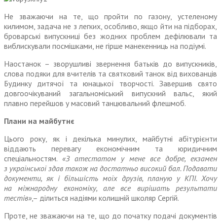
Не зважаючи на те, що пройти по газону, устеленому
килимом, задача не з легких, особливо, якщо йти на підборах,
броварські випускниці без жодних проблем дефілювали та
виблискували посмішками, не гірше манекенниць на подіумі.
Наостанок – зворушливі звернення батьків до випускників,
слова подяки для вчителів та святковий танок від вихованців
Будинку дитячої та юнацької творчості. Завершив свято
довгоочікуваний загальноміський випускний вальс, який
плавно перейшов у масовий танцювальний флешмоб.
Плани на майбутнє
Цього року, як і декілька минулих, майбутні абітурієнти
віддають перевагу економічним та юридичним
спеціальностям.
«З атестатом у мене все добре, екзамен
з української здав також на достатньо високий бал. Подавати
документи, як і більшість моїх друзів, планую у КПІ. Хочу
на міжнародну економіку, але все вирішать результати
тестів»
,– ділиться надіями колишній школяр Сергій.
Проте, не зважаючи на те, що до початку подачі документів