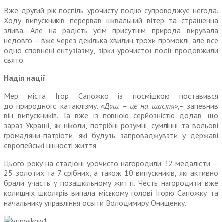
Вже другий рік поспіль урочисту подію супроводжує негода.
Ходу випускників перервав шквальний вітер та страшенна
злива. Але на радість усім присутнім природа вирувала
недовго – вже через декілька хвилин трохи промоклі, але все
одно сповнені ентузіазму, зірки урочистої події продовжили
свято.
Надія нації
Мер міста Ігор Сапожко із посмішкою поставився
до природного катаклізму.
«Дощ – це на щастя»
,– запевнив
він випускників. Та вже із повною серйозністю додав, що
зараз Україні, як ніколи, потрібні розумні, сумлінні та вольові
громадяни-патріоти, які будуть запроваджувати у державі
європейські цінності життя.
Цього року на стадіоні урочисто нагородили 32 медалісти –
25 золотих та 7 срібних, а також 10 випускників, які активно
брали участь у позашкільному житті. Честь нагородити вже
колишніх школярів випала міському голові Ігорю Сапожку та
начальнику управління освіти Володимиру Онищенку.