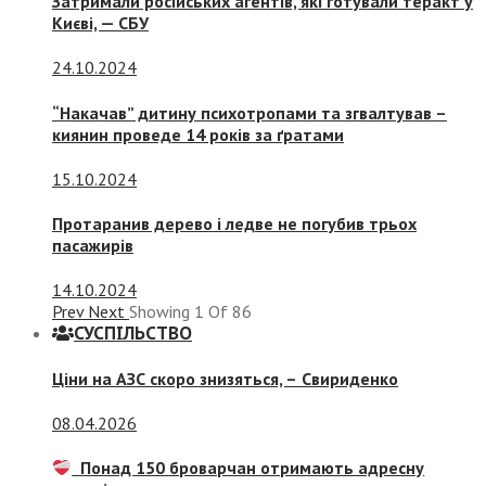
Затримали російських агентів, які готували теракт у
Києві, — СБУ
24.10.2024
“Накачав” дитину психотропами та згвалтував –
киянин проведе 14 років за ґратами
15.10.2024
Протаранив дерево і ледве не погубив трьох
пасажирів
14.10.2024
Prev
Next
Showing
1
Of
86
СУСПIЛЬСТВО
Ціни на АЗС скоро знизяться, –
Свириденко
08.04.2026
Понад 150 броварчан отримають адресну