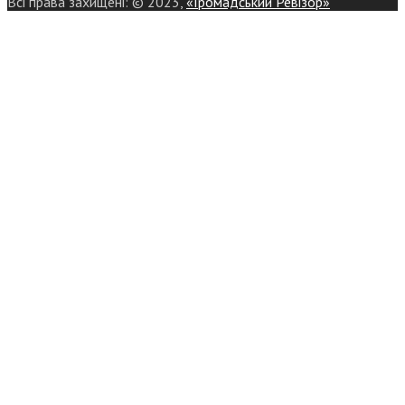
Всі права захищені: © 2023,
«Громадський Ревізор»