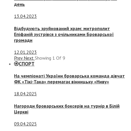
день
13.04.2023
Відбудують зруйнований храм: митрополит
Епіфаній зустрівся з очільниками Броварської
громади
12.01.2023
Prev
Next
Showing
1
Of
9
СПОРТ
На чемпіонаті України броварська команда дівчат
ФК «Тікі-Така» перемагає вінницьку «Ниву»
18.04.2025
Нагороди броварських боксерів на турнір в Білій
Церкві
09.04.2025