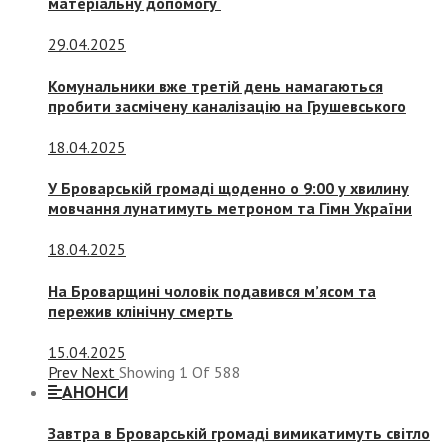
матеріальну допомогу
29.04.2025
Комунальники вже третій день намагаються
пробити засмічену каналізацію на Грушевського
18.04.2025
У Броварській громаді щоденно о 9:00 у хвилину
мовчання лунатимуть метроном та Гімн України
18.04.2025
На Броварщині чоловік подавився м’ясом та
пережив клінічну смерть
15.04.2025
Prev
Next
Showing
1
Of
588
АНОНСИ
Завтра в Броварській громаді вимикатимуть світло