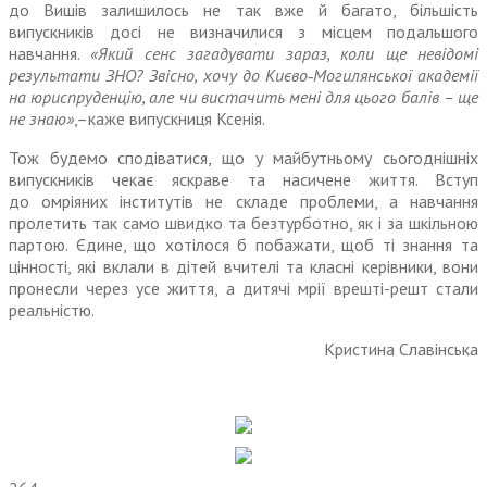
до Вишів залишилось не так вже й багато, більшість
випускників досі не визначилися з місцем подальшого
навчання.
«Який сенс загадувати зараз, коли ще невідомі
результати ЗНО? Звісно, хочу до Києво‑Могилянської академії
на юриспруденцію, але чи вистачить мені для цього балів – ще
не знаю»
,–каже випускниця Ксенія.
Тож будемо сподіватися, що у майбутньому сьогоднішніх
випускників чекає яскраве та насичене життя. Вступ
до омріяних інститутів не складе проблеми, а навчання
пролетить так само швидко та безтурботно, як і за шкільною
партою. Єдине, що хотілося б побажати, щоб ті знання та
цінності, які вклали в дітей вчителі та класні керівники, вони
пронесли через усе життя, а дитячі мрії врешті-решт стали
реальністю.
Кристина Славінська