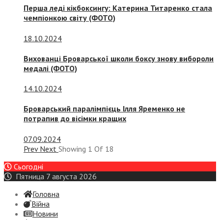
Перша леді кікбоксингу: Катерина Титаренко стала
чемпіонкою світу (ФОТО)
18.10.2024
Вихованці Броварської школи боксу знову вибороли
медалі (ФОТО)
14.10.2024
Броварський паралімпієць Ілля Яременко не
потрапив до вісімки кращих
07.09.2024
Prev
Next
Showing
1
Of
18
Сьогодні
Пятница 7 августа 2026
Головна
Війна
Новини