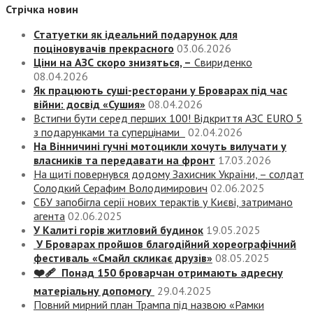
Стрічка новин
Статуетки як ідеальний подарунок для
поціновувачів прекрасного
03.06.2026
Ціни на АЗС скоро знизяться, –
Свириденко
08.04.2026
Як працюють суші-ресторани у Броварах під час
війни: досвід «Сушия»
08.04.2026
Встигни бути серед перших 100! Відкриття АЗС EURO 5
з подарунками та суперцінами
02.04.2026
На Вінничині гучні мотоцикли хочуть вилучати у
власників та передавати на фронт
17.03.2026
На щиті повернувся додому Захисник України, – солдат
Солодкий Серафим Володимирович
02.06.2025
СБУ запобігла серії нових терактів у Києві, затримано
агента
02.06.2025
У Калиті горів житловий будинок
19.05.2025
У Броварах пройшов благодійний хореографічний
фестиваль «Смайл скликає друзів»
08.05.2025
❤️‍🩹 Понад 150 броварчан отримають адресну
матеріальну допомогу
29.04.2025
Повний мирний план Трампа під назвою «‎Рамки