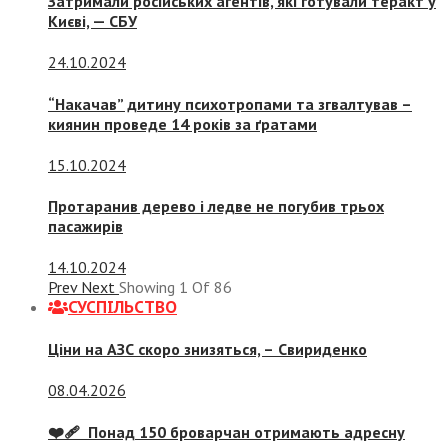
Затримали російських агентів, які готували теракт у
Києві, — СБУ
24.10.2024
“Накачав” дитину психотропами та згвалтував –
киянин проведе 14 років за ґратами
15.10.2024
Протаранив дерево і ледве не погубив трьох
пасажирів
14.10.2024
Prev
Next
Showing
1
Of
86
СУСПIЛЬСТВО
Ціни на АЗС скоро знизяться, –
Свириденко
08.04.2026
❤️‍🩹 Понад 150 броварчан отримають адресну