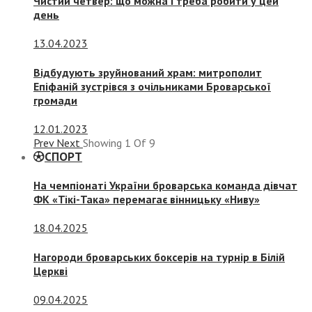
Чистий четвер: що можна і треба робити у цей
день
13.04.2023
Відбудують зруйнований храм: митрополит
Епіфаній зустрівся з очільниками Броварської
громади
12.01.2023
Prev
Next
Showing
1
Of
9
СПОРТ
На чемпіонаті України броварська команда дівчат
ФК «Тікі-Така» перемагає вінницьку «Ниву»
18.04.2025
Нагороди броварських боксерів на турнір в Білій
Церкві
09.04.2025