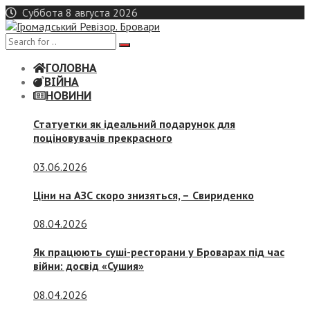
Skip
Суббота 8 августа 2026
to
content
ГОЛОВНА
ВІЙНА
НОВИНИ
Статуетки як ідеальний подарунок для
поціновувачів прекрасного
03.06.2026
Ціни на АЗС скоро знизяться, –
Свириденко
08.04.2026
Як працюють суші-ресторани у Броварах під час
війни: досвід «Сушия»
08.04.2026