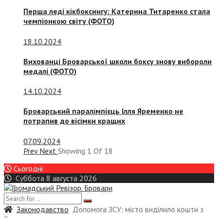
Перша леді кікбоксингу: Катерина Титаренко стала
чемпіонкою світу (ФОТО)
18.10.2024
Вихованці Броварської школи боксу знову вибороли
медалі (ФОТО)
14.10.2024
Броварський паралімпієць Ілля Яременко не
потрапив до вісімки кращих
07.09.2024
Prev
Next
Showing
1
Of
18
Сьогодні
Суббота 8 августа 2026
Законодавство
Допомога ЗСУ: місто виділило кошти з