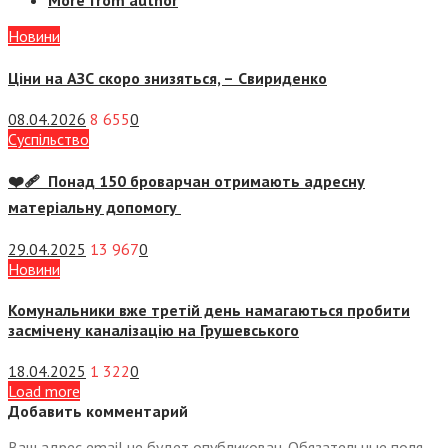
More from author
Новини
Ціни на АЗС скоро знизяться, –
Свириденко
08.04.2026
8 655
0
Суспiльство
❤️‍🩹 Понад 150 броварчан отримають адресну
матеріальну допомогу
29.04.2025
13 967
0
Новини
Комунальники вже третій день намагаються пробити
засмічену каналізацію на Грушевського
18.04.2025
1 322
0
Load more
Добавить комментарий
Ваш адрес email не будет опубликован.
Обязательные поля