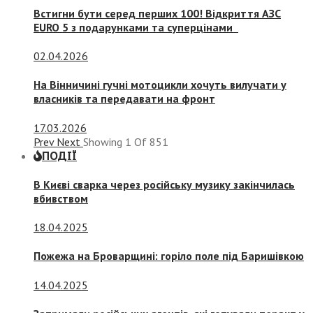
Встигни бути серед перших 100! Відкриття АЗС
EURO 5 з подарунками та суперцінами
02.04.2026
На Вінничині гучні мотоцикли хочуть вилучати у
власників та передавати на фронт
17.03.2026
Prev
Next
Showing
1
Of
851
ПОДІЇ
В Києві сварка через російську музику закінчилась
вбивством
18.04.2025
Пожежа на Броварщині: горіло поле під Баришівкою
14.04.2025