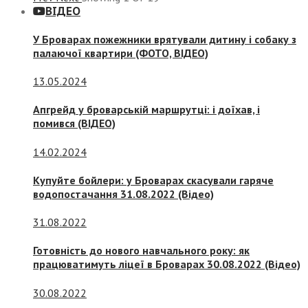
ВІДЕО
У Броварах пожежники врятували дитину і собаку з
палаючої квартири (ФОТО, ВІДЕО)
13.05.2024
Апгрейд у броварській маршрутці: і доїхав, і
помився (ВІДЕО)
14.02.2024
Купуйте бойлери: у Броварах скасували гаряче
водопостачання 31.08.2022 (Відео)
31.08.2022
Готовність до нового навчального року: як
працюватимуть ліцеї в Броварах 30.08.2022 (Відео)
30.08.2022