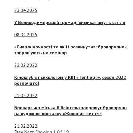
23.04.2025
У Великодимерській громаді вимикатимуть світло
08.04.2025
«Сила жіночності та як її розвинути»: броварчанок
запрошують на семінар
22.02.2022
Кіноклуб з психологом у КІП «ТепЛиця», сезон 2022
розпочато!
21.02.2022
Броварська міська бібліотека запрошує броварчан
на художню виставку «Живопис життя»
21.02.2022
Prev
Next
Showing
1
Of
19