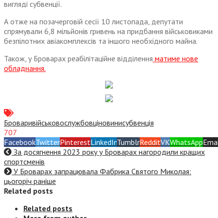
вигляді субвенції.
А отже на позачерговій сесії 10 листопада, депутати
спрямували 6,8 мільйонів гривень на придбання військовиками
безпілотних авіакомплексів та іншого необхідного майна.
Також, у Броварах реабілітаційне відділення
матиме нове
обладнання.
Бровари
військовослужбовці
новини
субвенція
707
Facebook
Twitter
Pinterest
LinkedIn
Tumblr
Reddit
VK
WhatsApp
Emai
За досягнення 2023 року у Броварах нагородили кращих
спортсменів
У Броварах запрацювала Фабрика Святого Миколая:
цьогоріч раніше
Related posts
Related posts