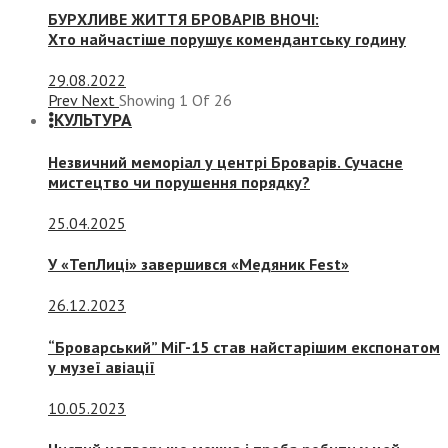
БУРХЛИВЕ ЖИТТЯ БРОВАРІВ ВНОЧІ:
Хто найчастіше порушує комендантську годину
29.08.2022
Prev
Next
Showing
1
Of
26
КУЛЬТУРА
Незвичний меморіал у центрі Броварів. Сучасне
мистецтво чи порушення порядку?
25.04.2025
У «ТепЛиці» завершився «Медяник Fest»
26.12.2023
“Броварський” МіГ-15 став найстарішим експонатом
у музеї авіації
10.05.2023