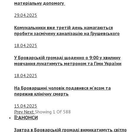
матеріальну допомогу
29.04.2025
Комунальники вже третій день намагаються
пробити засмічену каналізацію на Грушевського
18.04.2025
У Броварській громаді щоденно о 9:00 у хвилину
мовчання лунатимуть метроном та Гімн України
18.04.2025
На Броварщині чоловік подавився м’ясом та
пережив клінічну смерть
15.04.2025
Prev
Next
Showing
1
Of
588
АНОНСИ
Завтра в Броварській громаді вимикатимуть світло