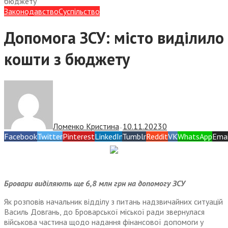
бюджету
Законодавство
Суспiльство
Допомога ЗСУ: місто виділило
кошти з бюджету
Ломенко Кристина
10.11.2023
0
—
Facebook
Twitter
Pinterest
LinkedIn
Tumblr
Reddit
VK
WhatsApp
Emai
Бровари виділяють ще 6,8 млн грн на допомогу ЗСУ
Як розповів начальник відділу з питань надзвичайних ситуацій
Василь Довгань, до Броварської міської ради звернулася
військова частина щодо надання фінансової допомоги у