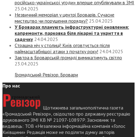
російсько-української угоди» вперше опублікували в ЗМІ
25.04.2025
Незвичний меморіал у центрі Броварів. Сучасне
мистецтво чи порушення порядку?
25.04.2025
У Броварах планують інфраструктурні оновлення:
капремонти, парковка біля лікарні та укриття в
садочку
24.04.2025
Страшна ніч у столиці! Київ оговтується після
наймасштабнішої атаки з початку року!
24.04.2025
Завтра в Броварській громаді вимикатимуть світло
23.04.2025
Громадський Ревізор. Бровари
Про нас
Щотижнева загальнополітична газета
«Громадський Ревізор», свідоцтво про державну реєстрацію
друкованого ЗМІ КВ № 21097-10897Р. Засновник та
видавець: ТОВ «Незалежна інформаційна компанія «Голос
Київщини» Редакція може не поділяти думку авторів