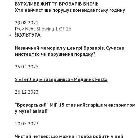
БУРХЛИВЕ ЖИТТЯ БРОВАРІВ ВНОЧІ:
Хто найчастіше порушує комендантську годину
29.08.2022
Prev
Next
Showing
1
Of
26
КУЛЬТУРА
Незвичний меморіал у центрі Броварів. Сучасне
мистецтво чи порушення порядку?
25.04.2025
У «ТепЛиці» завершився «Медяник Fest»
26.12.2023
“Броварський” МіГ-15 став найстарішим експонатом
у музеї авіації
10.05.2023
Чистий четвер: що можна і треба робити у цей