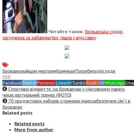
Читайте також:
Броварська суддя,
засуджена за хабарництво, пішла у відставку
Бровари
знайшли мертвим
Кримінал
Погреби
події
суддя
550
Facebook
Twitter
Pinterest
LinkedIn
Tumblr
Reddit
VK
WhatsApp
Emai
Спортивні відкриття: на броварчан у «Активному парку»
чекає віртуальний тренер (ФОТО)
70 продуктових наборів отримали малозабезпечені сім”ї в
Броварах
Related posts
Related posts
More from author