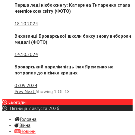
Перша леді кікбоксингу: Катерина Титаренко стала
чемпіонкою світу (ФОТО)
18.10.2024
Вихованці Броварської школи боксу знову вибороли
медалі (ФОТО)
14.10.2024
Броварський паралімпієць Ілля Яременко не
потрапив до вісімки кращих
07.09.2024
Prev
Next
Showing
1
Of
18
Сьогодні
Пятница 7 августа 2026
Головна
Війна
Новини