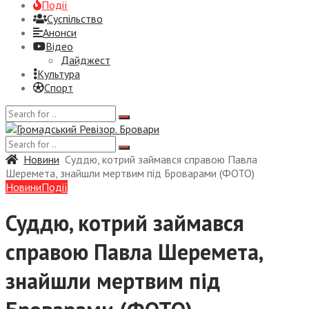
Події
Суспiльство
Анонси
Відео
Дайджест
Культура
Спорт
Новини
Суддю, котрий займався справою Павла
Шеремета, знайшли мертвим під Броварами (ФОТО)
Новини
Події
Суддю, котрий займався
справою Павла Шеремета,
знайшли мертвим під