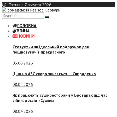
Skip
Пятница 7 августа 2026
to
content
ГОЛОВНА
ВІЙНА
НОВИНИ
Статуетки як ідеальний подарунок для
поціновувачів прекрасного
03.06.2026
Ціни на АЗС скоро знизяться, –
Свириденко
08.04.2026
Як працюють суші-ресторани у Броварах під час
війни: досвід «Сушия»
08.04.2026