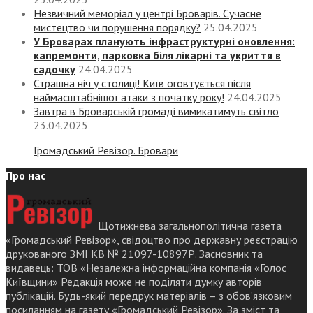
Незвичний меморіал у центрі Броварів. Сучасне
мистецтво чи порушення порядку?
25.04.2025
У Броварах планують інфраструктурні оновлення:
капремонти, парковка біля лікарні та укриття в
садочку
24.04.2025
Страшна ніч у столиці! Київ оговтується після
наймасштабнішої атаки з початку року!
24.04.2025
Завтра в Броварській громаді вимикатимуть світло
23.04.2025
Громадський Ревізор. Бровари
Про нас
Щотижнева загальнополітична газета
«Громадський Ревізор», свідоцтво про державну реєстрацію
друкованого ЗМІ КВ № 21097-10897Р. Засновник та
видавець: ТОВ «Незалежна інформаційна компанія «Голос
Київщини» Редакція може не поділяти думку авторів
публікацій. Будь-який передрук матеріалів – з обов’язковим
посиланням на газету «Громадський Ревізор». За зміст та