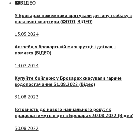
ВІДЕО
У Броварах пожежники врятували дитину і собаку з
палаючої квартири (ФОТО, ВІДЕО)
13.05.2024
Апгрейд у броварській маршрутці: і доїхав, і
помився (ВІДЕО)
14.02.2024
Купуйте бойлери: у Броварах скасували гаряче
водопостачання 31.08.2022 (Відео)
31.08.2022
Готовність до нового навчального року: як
працюватимуть ліцеї в Броварах 30.08.2022 (Відео)
30.08.2022