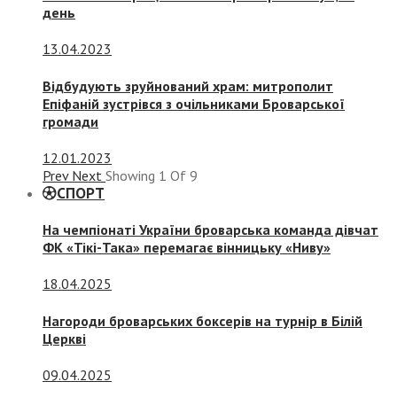
день
13.04.2023
Відбудують зруйнований храм: митрополит
Епіфаній зустрівся з очільниками Броварської
громади
12.01.2023
Prev
Next
Showing
1
Of
9
СПОРТ
На чемпіонаті України броварська команда дівчат
ФК «Тікі-Така» перемагає вінницьку «Ниву»
18.04.2025
Нагороди броварських боксерів на турнір в Білій
Церкві
09.04.2025