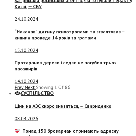
Затримали російських агентів, які готували теракт у
Києві, — СБУ
24.10.2024
“Накачав” дитину психотропами та згвалтував –
киянин проведе 14 років за ґратами
15.10.2024
Протаранив дерево і ледве не погубив трьох
пасажирів
14.10.2024
Prev
Next
Showing
1
Of
86
СУСПIЛЬСТВО
Ціни на АЗС скоро знизяться, –
Свириденко
08.04.2026
Понад 150 броварчан отримають адресну