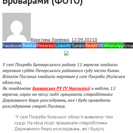
Броварами (ФОТО)
Кристина Ломенко
12.09.2021
0
—
Facebook
Twitter
Pinterest
LinkedIn
Tumblr
Reddit
VK
WhatsApp
Emai
У селі Погреби Броварського району 11 вересня знайшли
мертвим суддю Печерського районного суду міста Києва.
Віталія Писанця знайшли мертвим у селі Погреби (Київська
область).
Як повідомляє
Броварське РУ ГУ Нацполіції
в неділю, 12
вересня, зараз на місці події працюють співробітники
Державного бюро розслідувань, яке і буде проводити
розслідування смерті Писанця.
“У селі Погреби Київської області виявлено тіло
судді. На місці події працювали співробітники
Державного бюро розслідувань, які і будуть