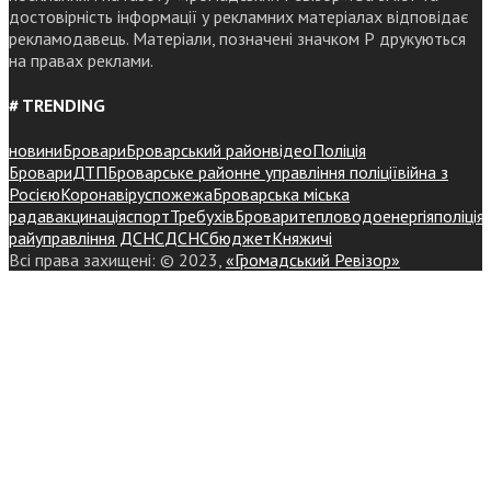
достовірність інформації у рекламних матеріалах відповідає
рекламодавець. Матеріали, позначені значком Р друкуються
на правах реклами.
# TRENDING
новини
Бровари
Броварський район
відео
Поліція
Бровари
ДТП
Броварське районне управління поліції
війна з
Росією
Коронавірус
пожежа
Броварська міська
рада
вакцинація
спорт
Требухів
Броваритепловодоенергія
поліція
райуправління ДСНС
ДСНС
бюджет
Княжичі
Всі права захищені: © 2023,
«Громадський Ревізор»