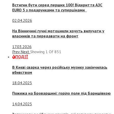
Встигни бути серед перших 100! Відкриття АЗС
EURO 5 з подарунками та суперцінами
02.04.2026
На Вінничині гучні мотоцикли хочуть вилучати у
власників та передавати на фронт
17.03.2026
Prev
Next
Showing
1
Of
851
ПОДІЇ
В Києві сварка через російську музику закінчилась
вбивством
18.04.2025
Пожежа на Броварщині: горіло поле під Баришівкою
14.04.2025