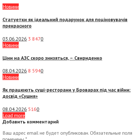
Новини
Статуетки як ідеальний подарунок для поціновувачів
прекрасного
03.06.2026
3 847
0
Новини
Ціни на АЗС скоро знизяться, –
Свириденко
08.04.2026
8 594
0
Новини
Як працюють суші-ресторани у Броварах під час війни:
досвід «Сушия»
08.04.2026
516
0
Load more
Добавить комментарий
Ваш адрес email не будет опубликован.
Обязательные поля
помечены
*