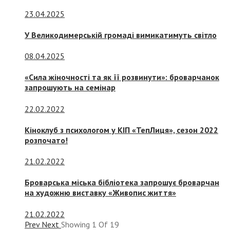
23.04.2025
У Великодимерській громаді вимикатимуть світло
08.04.2025
«Сила жіночності та як її розвинути»: броварчанок
запрошують на семінар
22.02.2022
Кіноклуб з психологом у КІП «ТепЛиця», сезон 2022
розпочато!
21.02.2022
Броварська міська бібліотека запрошує броварчан
на художню виставку «Живопис життя»
21.02.2022
Prev
Next
Showing
1
Of
19