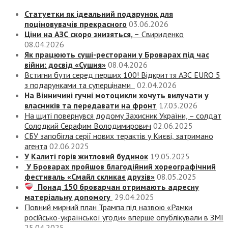
Статуетки як ідеальний подарунок для
поціновувачів прекрасного
03.06.2026
Ціни на АЗС скоро знизяться, –
Свириденко
08.04.2026
Як працюють суші-ресторани у Броварах під час
війни: досвід «Сушия»
08.04.2026
Встигни бути серед перших 100! Відкриття АЗС EURO 5
з подарунками та суперцінами
02.04.2026
На Вінничині гучні мотоцикли хочуть вилучати у
власників та передавати на фронт
17.03.2026
На щиті повернувся додому Захисник України, – солдат
Солодкий Серафим Володимирович
02.06.2025
СБУ запобігла серії нових терактів у Києві, затримано
агента
02.06.2025
У Калиті горів житловий будинок
19.05.2025
У Броварах пройшов благодійний хореографічний
фестиваль «Смайл скликає друзів»
08.05.2025
Понад 150 броварчан отримають адресну
матеріальну допомогу
29.04.2025
Повний мирний план Трампа під назвою «‎Рамки
російсько-української угоди» вперше опублікували в ЗМІ
25.04.2025