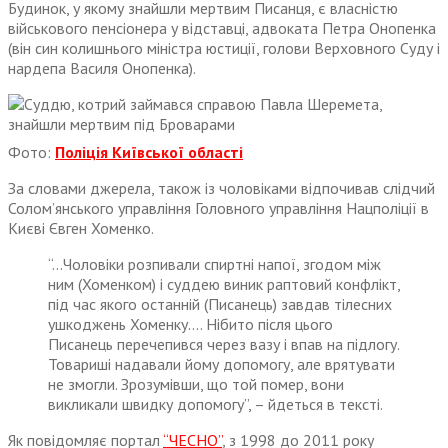
Будинок, у якому знайшли мертвим Писанця, є власністю
військового пенсіонера у відставці, адвоката Петра Онопенка
(він син колишнього міністра юстиції, голови Верховного Суду і
нардепа Василя Онопенка).
Фото:
Поліція Київської області
За словами джерела, також із чоловіками відпочивав слідчий
Солом’янського управління Головного управління Нацполіції в
Києві Євген Хоменко.
“…Чоловіки розпивали спиртні напої, згодом між
ним (Хоменком) і суддею виник раптовий конфлікт,
під час якого останній (Писанець) завдав тілесних
ушкоджень Хоменку…. Нібито після цього
Писанець перечепився через вазу і впав на підлогу.
Товариші надавали йому допомогу, але врятувати
не змогли. Зрозумівши, що той помер, вони
викликали швидку допомогу”, – йдеться в тексті.
Як повідомляє портал
“ЧЕСНО”
, з 1998 до 2011 року