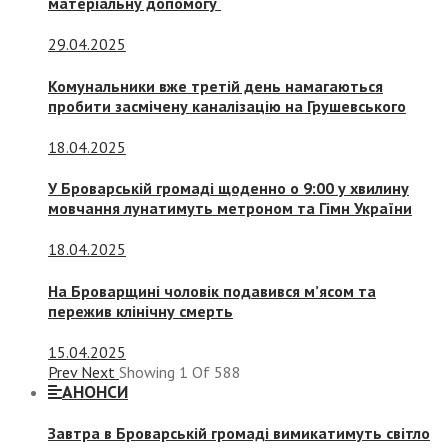
матеріальну допомогу
29.04.2025
Комунальники вже третій день намагаються
пробити засмічену каналізацію на Грушевського
18.04.2025
У Броварській громаді щоденно о 9:00 у хвилину
мовчання лунатимуть метроном та Гімн України
18.04.2025
На Броварщині чоловік подавився м’ясом та
пережив клінічну смерть
15.04.2025
Prev
Next
Showing
1
Of
588
АНОНСИ
Завтра в Броварській громаді вимикатимуть світло