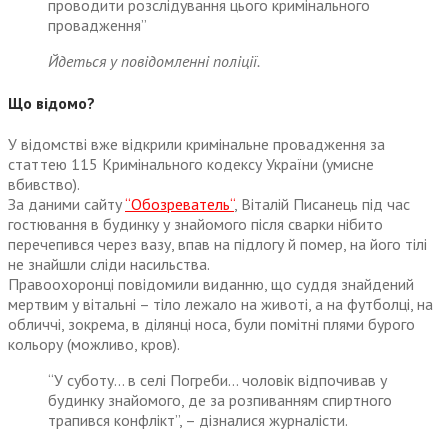
проводити розслідування цього кримінального
провадження”
Йдеться у повідомленні поліції.
Що відомо?
У відомстві вже відкрили кримінальне провадження за
статтею 115 Кримінального кодексу України (умисне
вбивство).
За даними сайту
“Обозреватель“
, Віталій Писанець під час
гостювання в будинку у знайомого після сварки нібито
перечепився через вазу, впав на підлогу й помер, на його тілі
не знайшли сліди насильства.
Правоохоронці повідомили виданню, що суддя знайдений
мертвим у вітальні – тіло лежало на животі, а на футболці, на
обличчі, зокрема, в ділянці носа, були помітні плями бурого
кольору (можливо, кров).
“У суботу… в селі Погреби… чоловік відпочивав у
будинку знайомого, де за розпиванням спиртного
трапився конфлікт”, – дізналися журналісти.