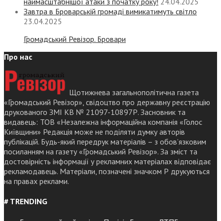
наймасштабнішої атаки з початку року!
24.04.2025
Завтра в Броварській громаді вимикатимуть світло
23.04.2025
Громадський Ревізор. Бровари
Про нас
Щотижнева загальнополітична газета
«Громадський Ревізор», свідоцтво про державну реєстрацію
друкованого ЗМІ КВ № 21097-10897Р. Засновник та
видавець: ТОВ «Незалежна інформаційна компанія «Голос
Київщини» Редакція може не поділяти думку авторів
публікацій. Будь-який передрук матеріалів – з обов’язковим
посиланням на газету «Громадський Ревізор». За зміст та
достовірність інформації у рекламних матеріалах відповідає
рекламодавець. Матеріали, позначені значком Р друкуються
на правах реклами.
# TRENDING