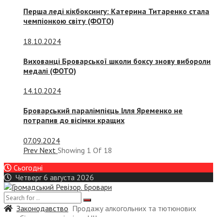
Перша леді кікбоксингу: Катерина Титаренко стала
чемпіонкою світу (ФОТО)
18.10.2024
Вихованці Броварської школи боксу знову вибороли
медалі (ФОТО)
14.10.2024
Броварський паралімпієць Ілля Яременко не
потрапив до вісімки кращих
07.09.2024
Prev
Next
Showing
1
Of
18
Сьогодні
Четверг 6 августа 2026
Законодавство
Продажу алкогольних та тютюнових