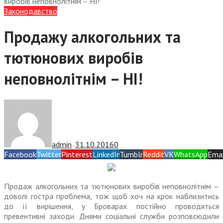
виробів неповнолітнім – НІ!
Законодавство
Продажу алкогольних та
тютюнових виробів
неповнолітнім – НІ!
admin
31.10.2016
0
—
Facebook
Twitter
Pinterest
LinkedIn
Tumblr
Reddit
VK
WhatsApp
Emai
Продаж алкогольних та тютюнових виробів неповнолітнім –
доволі гостра проблема, тож щоб хоч на крок наблизитись
до її вирішення, у Броварах постійно проводяться
превентивні заходи. Днями соціальні служби розповсюдили