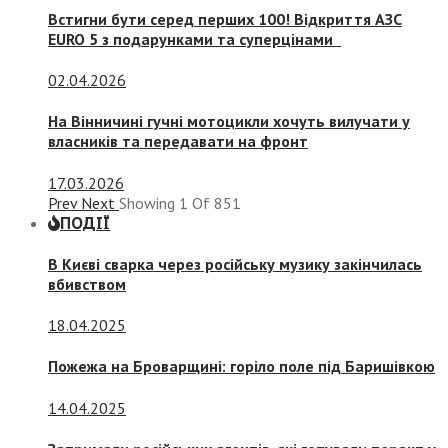
Встигни бути серед перших 100! Відкриття АЗС
EURO 5 з подарунками та суперцінами
02.04.2026
На Вінничині гучні мотоцикли хочуть вилучати у
власників та передавати на фронт
17.03.2026
Prev
Next
Showing
1
Of
851
ПОДІЇ
В Києві сварка через російську музику закінчилась
вбивством
18.04.2025
Пожежа на Броварщині: горіло поле під Баришівкою
14.04.2025