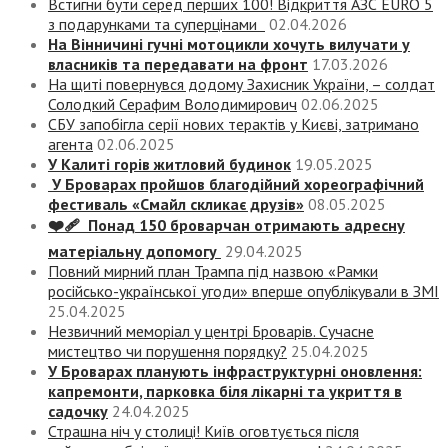
Встигни бути серед перших 100! Відкриття АЗС EURO 5
з подарунками та суперцінами
02.04.2026
На Вінничині гучні мотоцикли хочуть вилучати у
власників та передавати на фронт
17.03.2026
На щиті повернувся додому Захисник України, – солдат
Солодкий Серафим Володимирович
02.06.2025
СБУ запобігла серії нових терактів у Києві, затримано
агента
02.06.2025
У Калиті горів житловий будинок
19.05.2025
У Броварах пройшов благодійний хореографічний
фестиваль «Смайл скликає друзів»
08.05.2025
❤️‍🩹 Понад 150 броварчан отримають адресну
матеріальну допомогу
29.04.2025
Повний мирний план Трампа під назвою «‎Рамки
російсько-української угоди» вперше опублікували в ЗМІ
25.04.2025
Незвичний меморіал у центрі Броварів. Сучасне
мистецтво чи порушення порядку?
25.04.2025
У Броварах планують інфраструктурні оновлення:
капремонти, парковка біля лікарні та укриття в
садочку
24.04.2025
Страшна ніч у столиці! Київ оговтується після