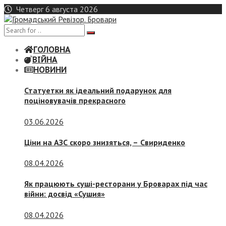
Skip
Четверг 6 августа 2026
to
content
ГОЛОВНА
ВІЙНА
НОВИНИ
Статуетки як ідеальний подарунок для
поціновувачів прекрасного
03.06.2026
Ціни на АЗС скоро знизяться, –
Свириденко
08.04.2026
Як працюють суші-ресторани у Броварах під час
війни: досвід «Сушия»
08.04.2026