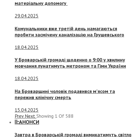
матеріальну допомогу
29.04.2025
Комунальники вже третій день намагаються
пробити засмічену каналізацію на Грушевського
18.04.2025
У Броварській громаді щоденно о 9:00 у хвилину
мовчання лунатимуть метроном та Гімн України
18.04.2025
На Броварщині чоловік подавився м’ясом та
пережив клінічну смерть
15.04.2025
Prev
Next
Showing
1
Of
588
АНОНСИ
Завтра в Броварській громаді вимикатимуть світло