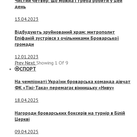
Чистий четвер: що можна і треба робити у цей
день
13.04.2023
Відбудують зруйнований храм: митрополит
Епіфаній зустрівся з очільниками Броварської
громади
12.01.2023
Prev
Next
Showing
1
Of
9
СПОРТ
На чемпіонаті України броварська команда дівчат
ФК «Тікі-Така» перемагає вінницьку «Ниву»
18.04.2025
Нагороди броварських боксерів на турнір в Білій
Церкві
09.04.2025