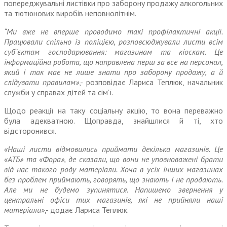
попереджувальні листівки про заборону продажу алкогольних
та тютюнових виробів неповнолітнім.
“Ми вже не вперше проводимо такі профілактичні акції.
Працювали спільно із поліцією, розповсюджували листи всім
суб`єктам господарювання: магазинам та кіоскам. Це
інформаційна робота, що направлена перш за все на персонал,
який і так має не лише знати про заборону продажу, а й
слідувати правилам»
,- розповідає Лариса Теплюк, начальник
служби у справах дітей та сім’ї.
Щодо реакції на таку соціальну акцію, то вона переважно
була адекватною. Щоправда, знайшлися й ті, хто
відсторонився.
«Наші листи відмовились приймати декілька магазинів. Це
«АТБ» та «Фора», де сказали, що вони не уповноважені брати
від нас такого роду матеріали. Хоча в усіх інших магазинах
без проблем приймають, говорять, що знають і не продають.
Але ми не будемо зупинятися. Напишемо звернення у
центральні офіси тих магазинів, які не прийняли наші
матеріали»
,- додає Лариса Теплюк.