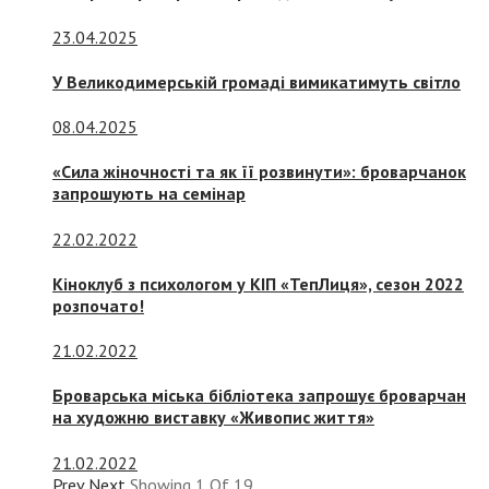
23.04.2025
У Великодимерській громаді вимикатимуть світло
08.04.2025
«Сила жіночності та як її розвинути»: броварчанок
запрошують на семінар
22.02.2022
Кіноклуб з психологом у КІП «ТепЛиця», сезон 2022
розпочато!
21.02.2022
Броварська міська бібліотека запрошує броварчан
на художню виставку «Живопис життя»
21.02.2022
Prev
Next
Showing
1
Of
19