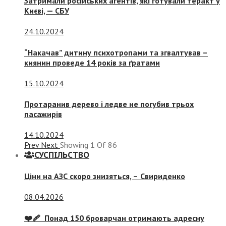
Затримали російських агентів, які готували теракт у
Києві, — СБУ
24.10.2024
“Накачав” дитину психотропами та згвалтував –
киянин проведе 14 років за ґратами
15.10.2024
Протаранив дерево і ледве не погубив трьох
пасажирів
14.10.2024
Prev
Next
Showing
1
Of
86
СУСПIЛЬСТВО
Ціни на АЗС скоро знизяться, –
Свириденко
08.04.2026
❤️‍🩹 Понад 150 броварчан отримають адресну