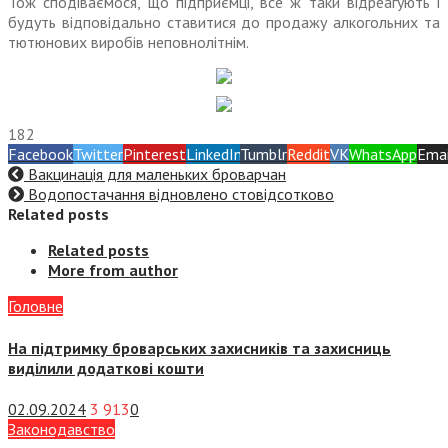
Тож сподіваємося, що підприємці, все ж таки відреагують і
будуть відповідально ставитися до продажу алкогольних та
тютюнових виробів неповнолітнім.
182
Facebook
Twitter
Pinterest
LinkedIn
Tumblr
Reddit
VK
WhatsApp
Emai
Вакцинація для маленьких броварчан
Водопостачання відновлено стовідсотково
Related posts
Related posts
More from author
Головне
На підтримку броварських захисників та захисниць
виділили додаткові кошти
02.09.2024
3 913
0
Законодавство