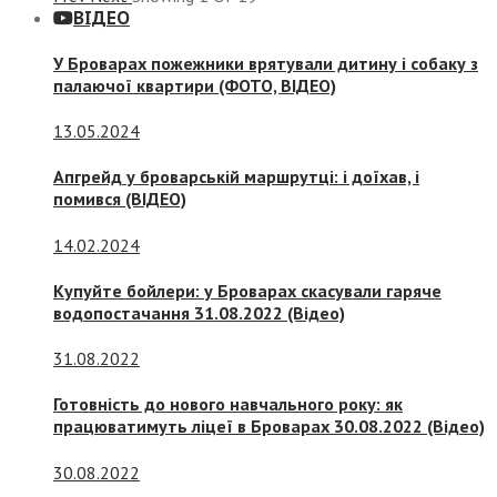
ВІДЕО
У Броварах пожежники врятували дитину і собаку з
палаючої квартири (ФОТО, ВІДЕО)
13.05.2024
Апгрейд у броварській маршрутці: і доїхав, і
помився (ВІДЕО)
14.02.2024
Купуйте бойлери: у Броварах скасували гаряче
водопостачання 31.08.2022 (Відео)
31.08.2022
Готовність до нового навчального року: як
працюватимуть ліцеї в Броварах 30.08.2022 (Відео)
30.08.2022