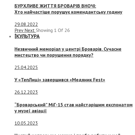
БУРХЛИВЕ ЖИТТЯ БРОВАРІВ ВНОЧІ:
Хто найчастіше порушує комендантську годину
29.08.2022
Prev
Next
Showing
1
Of
26
КУЛЬТУРА
Незвичний меморіал у центрі Броварів. Сучасне
мистецтво чи порушення порядку?
25.04.2025
У «ТепЛиці» завершився «Медяник Fest»
26.12.2023
“Броварський” МіГ-15 став найстарішим експонатом
у музеї авіації
10.05.2023