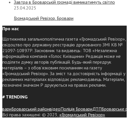
Завтра в Броварській громаді вимикатимуть світло
23.04.2025
Громадський Ревізор. Бровари
Про нас
Щотижнева загальнополітична газета «Громадський Ревізор»,
свідоцтво про державну реєстрацію друкованого ЗМІ КВ №
21097-10897Р. Засновник та видавець: ТОВ «Незалежна
інформаційна компанія «Голос Київщини» Редакція може не
поділяти думку авторів публікацій. Будь-який передрук
матеріалів – з обов’язковим посиланням на газету
«Громадський Ревізор». За зміст та достовірність інформації у
рекламних матеріалах відповідає рекламодавець. Матеріали,
позначені значком Р друкуються на правах реклами.
# TRENDING
ри
Броварський район
відео
Поліція Бровари
ДТП
Броварське район
Всі права захищені: © 2023,
«Громадський Ревізор»