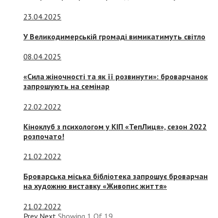
23.04.2025
У Великодимерській громаді вимикатимуть світло
08.04.2025
«Сила жіночності та як її розвинути»: броварчанок
запрошують на семінар
22.02.2022
Кіноклуб з психологом у КІП «ТепЛиця», сезон 2022
розпочато!
21.02.2022
Броварська міська бібліотека запрошує броварчан
на художню виставку «Живопис життя»
21.02.2022
Prev
Next
Showing
1
Of
19