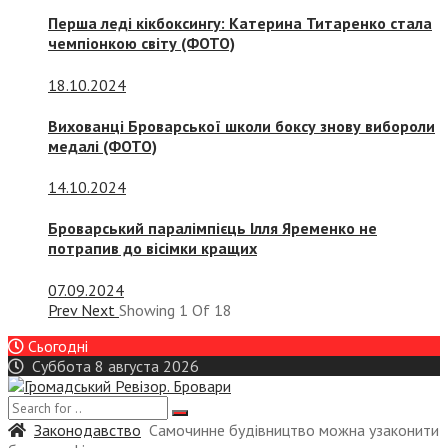
Перша леді кікбоксингу: Катерина Титаренко стала
чемпіонкою світу (ФОТО)
18.10.2024
Вихованці Броварської школи боксу знову вибороли
медалі (ФОТО)
14.10.2024
Броварський паралімпієць Ілля Яременко не
потрапив до вісімки кращих
07.09.2024
Prev
Next
Showing
1
Of
18
Сьогодні
Суббота 8 августа 2026
Законодавство
Самочинне будівництво можна узаконити