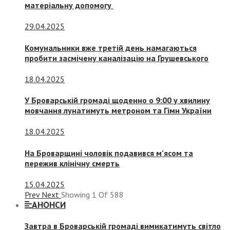
матеріальну допомогу
29.04.2025
Комунальники вже третій день намагаються
пробити засмічену каналізацію на Грушевського
18.04.2025
У Броварській громаді щоденно о 9:00 у хвилину
мовчання лунатимуть метроном та Гімн України
18.04.2025
На Броварщині чоловік подавився м’ясом та
пережив клінічну смерть
15.04.2025
Prev
Next
Showing
1
Of
588
АНОНСИ
Завтра в Броварській громаді вимикатимуть світло