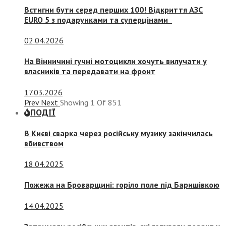
Встигни бути серед перших 100! Відкриття АЗС
EURO 5 з подарунками та суперцінами
02.04.2026
На Вінничині гучні мотоцикли хочуть вилучати у
власників та передавати на фронт
17.03.2026
Prev
Next
Showing
1
Of
851
ПОДІЇ
В Києві сварка через російську музику закінчилась
вбивством
18.04.2025
Пожежа на Броварщині: горіло поле під Баришівкою
14.04.2025