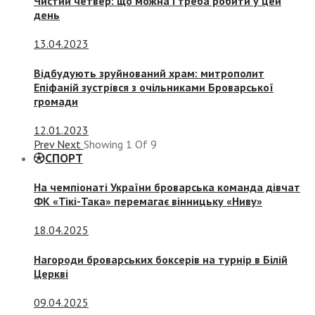
Чистий четвер: що можна і треба робити у цей
день
13.04.2023
Відбудують зруйнований храм: митрополит
Епіфаній зустрівся з очільниками Броварської
громади
12.01.2023
Prev
Next
Showing
1
Of
9
СПОРТ
На чемпіонаті України броварська команда дівчат
ФК «Тікі-Така» перемагає вінницьку «Ниву»
18.04.2025
Нагороди броварських боксерів на турнір в Білій
Церкві
09.04.2025