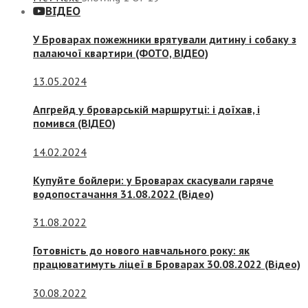
ВІДЕО
У Броварах пожежники врятували дитину і собаку з
палаючої квартири (ФОТО, ВІДЕО)
13.05.2024
Апгрейд у броварській маршрутці: і доїхав, і
помився (ВІДЕО)
14.02.2024
Купуйте бойлери: у Броварах скасували гаряче
водопостачання 31.08.2022 (Відео)
31.08.2022
Готовність до нового навчального року: як
працюватимуть ліцеї в Броварах 30.08.2022 (Відео)
30.08.2022