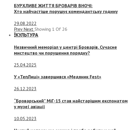
БУРХЛИВЕ ЖИТТЯ БРОВАРІВ ВНОЧІ:
Хто найчастіше порушує комендантську годину
29.08.2022
Prev
Next
Showing
1
Of
26
КУЛЬТУРА
Незвичний меморіал у центрі Броварів. Сучасне
мистецтво чи порушення порядку?
25.04.2025
У «ТепЛиці» завершився «Медяник Fest»
26.12.2023
“Броварський” МіГ-15 став найстарішим експонатом
у музеї авіації
10.05.2023