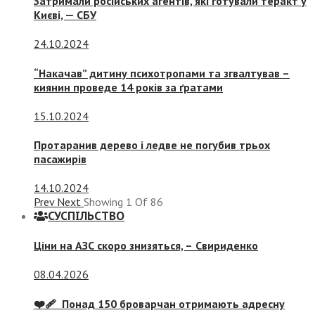
Затримали російських агентів, які готували теракт у
Києві, — СБУ
24.10.2024
“Накачав” дитину психотропами та згвалтував –
киянин проведе 14 років за ґратами
15.10.2024
Протаранив дерево і ледве не погубив трьох
пасажирів
14.10.2024
Prev
Next
Showing
1
Of
86
СУСПIЛЬСТВО
Ціни на АЗС скоро знизяться, –
Свириденко
08.04.2026
❤️‍🩹 Понад 150 броварчан отримають адресну