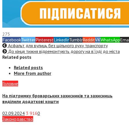
275
Facebook
Twitter
Pinterest
LinkedIn
Tumblr
Reddit
VK
WhatsApp
Emai
Асфальт для вулиць без щільного руху транспорту
До кінця тижня відремонтують дорогу на в’їзді до міста
Related posts
Related posts
More from author
Головне
На підтримку броварських захисників та захисниць
виділили додаткові кошти
02.09.2024
3 916
0
Законодавство