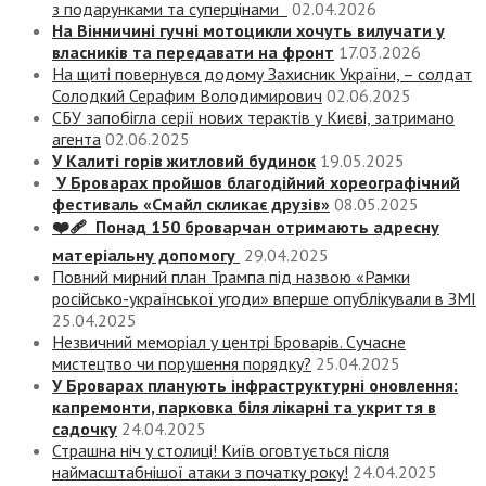
з подарунками та суперцінами
02.04.2026
На Вінничині гучні мотоцикли хочуть вилучати у
власників та передавати на фронт
17.03.2026
На щиті повернувся додому Захисник України, – солдат
Солодкий Серафим Володимирович
02.06.2025
СБУ запобігла серії нових терактів у Києві, затримано
агента
02.06.2025
У Калиті горів житловий будинок
19.05.2025
У Броварах пройшов благодійний хореографічний
фестиваль «Смайл скликає друзів»
08.05.2025
❤️‍🩹 Понад 150 броварчан отримають адресну
матеріальну допомогу
29.04.2025
Повний мирний план Трампа під назвою «‎Рамки
російсько-української угоди» вперше опублікували в ЗМІ
25.04.2025
Незвичний меморіал у центрі Броварів. Сучасне
мистецтво чи порушення порядку?
25.04.2025
У Броварах планують інфраструктурні оновлення:
капремонти, парковка біля лікарні та укриття в
садочку
24.04.2025
Страшна ніч у столиці! Київ оговтується після
наймасштабнішої атаки з початку року!
24.04.2025