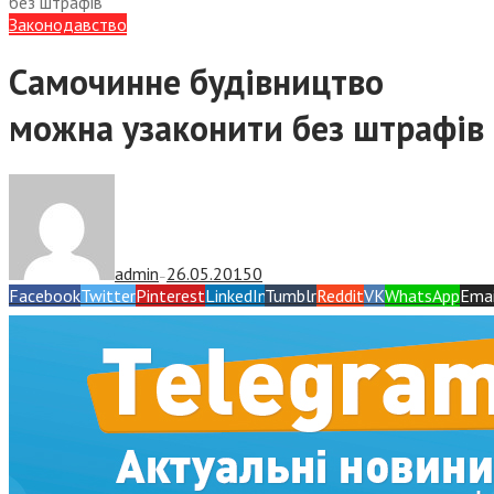
без штрафів
Законодавство
Самочинне будівництво
можна узаконити без штрафів
admin
26.05.2015
0
—
Facebook
Twitter
Pinterest
LinkedIn
Tumblr
Reddit
VK
WhatsApp
Emai