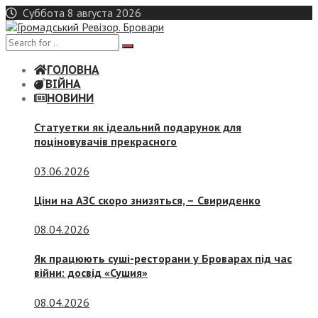
Skip
Суббота 8 августа 2026
to
content
ГОЛОВНА
ВІЙНА
НОВИНИ
Статуетки як ідеальний подарунок для
поціновувачів прекрасного
03.06.2026
Ціни на АЗС скоро знизяться, –
Свириденко
08.04.2026
Як працюють суші-ресторани у Броварах під час
війни: досвід «Сушия»
08.04.2026