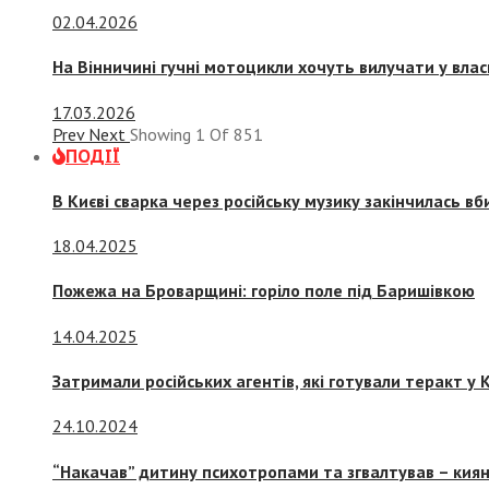
02.04.2026
На Вінничині гучні мотоцикли хочуть вилучати у вла
17.03.2026
Prev
Next
Showing
1
Of
851
ПОДІЇ
В Києві сварка через російську музику закінчилась в
18.04.2025
Пожежа на Броварщині: горіло поле під Баришівкою
14.04.2025
Затримали російських агентів, які готували теракт у К
24.10.2024
“Накачав” дитину психотропами та згвалтував – киян