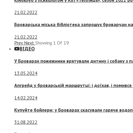
21.02.2022
Броварська міська бібліотека запрошує броварчан 
21.02.2022
Prev
Next
Showing
1
Of
19
ВІДЕО
У Броварах пожежники врятували дитину і собаку з 
13.05.2024
Апгрейд у броварській маршрутці: і доїхав, і помився
14.02.2024
Купуйте бойлери: у Броварах скасували гаряче водоп
31.08.2022