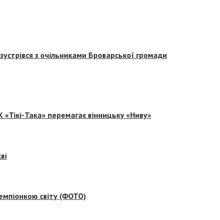
зустрівся з очільниками Броварської громади
 «Тікі-Така» перемагає вінницьку «Ниву»
ві
емпіонкою світу (ФОТО)