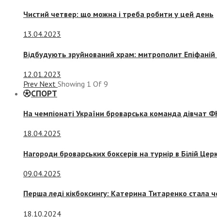
Чистий четвер: що можна і треба робити у цей день
13.04.2023
Відбудують зруйнований храм: митрополит Епіфаній 
12.01.2023
Prev
Next
Showing
1
Of
9
СПОРТ
На чемпіонаті України броварська команда дівчат ФК
18.04.2025
Нагороди броварських боксерів на турнір в Білій Церк
09.04.2025
Перша леді кікбоксингу: Катерина Титаренко стала ч
18.10.2024