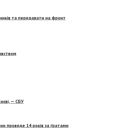
сників та передавати на фронт
бивством
иєві, — СБУ
ин проведе 14 років за ґратами