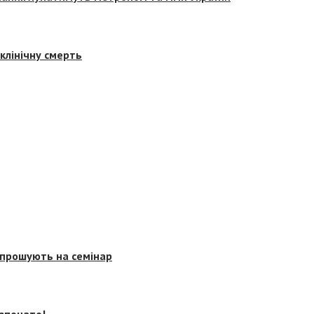
клінічну смерть
запрошують на семінар
озпочато!