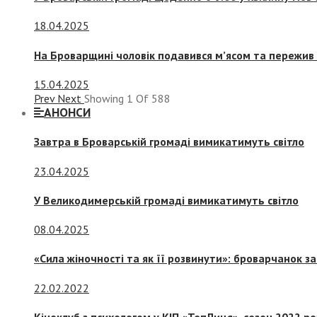
18.04.2025
На Броварщині чоловік подавився м’ясом та пережив 
15.04.2025
Prev
Next
Showing
1
Of
588
АНОНСИ
Завтра в Броварській громаді вимикатимуть світло
23.04.2025
У Великодимерській громаді вимикатимуть світло
08.04.2025
«Сила жіночності та як її розвинути»: броварчанок 
22.02.2022
Кіноклуб з психологом у КІП «ТепЛиця», сезон 2022 р