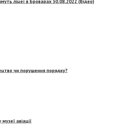
муть ліцеї в Броварах 30.08.2022 (Відео)
тецтво чи порушення порядку?
 музеї авіації