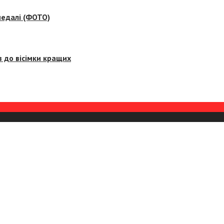
медалі (ФОТО)
 до вісімки кращих