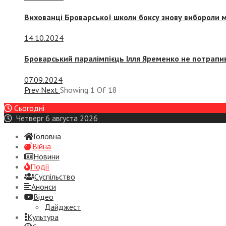
Вихованці Броварської школи боксу знову вибороли 
14.10.2024
Броварський паралімпієць Ілля Яременко не потрапив
07.09.2024
Prev
Next
Showing
1
Of
18
Сьогодні
Четверг 6 августа 2026
Головна
Війна
Новини
Події
Суспiльство
Анонси
Відео
Дайджест
Культура