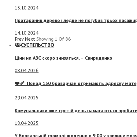
15.10.2024
Протаранив дерево і ледве не погубив трьох пасажир
14.10.2024
Prev
Next
Showing
1
Of
86
СУСПIЛЬСТВО
Ціни на АЗС скоро знизяться, –
Свириденко
08.04.2026
❤️‍🩹 Понад 150 броварчан отримають адресну мат
29.04.2025
Комунальники вже третій день намагаються пробити 
18.04.2025
У Броварській громаді щоденно о 9:00 у хвилину мо