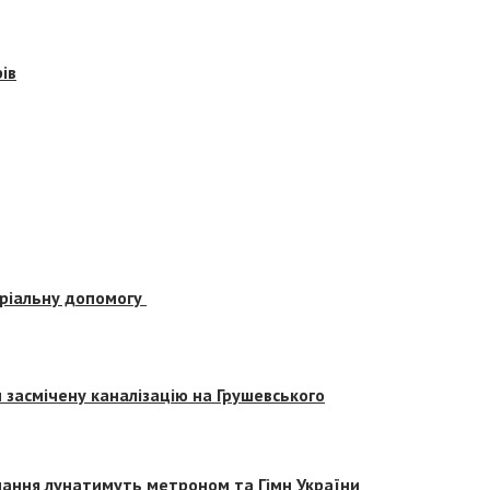
ів
еріальну допомогу
засмічену каналізацію на Грушевського
вчання лунатимуть метроном та Гімн України