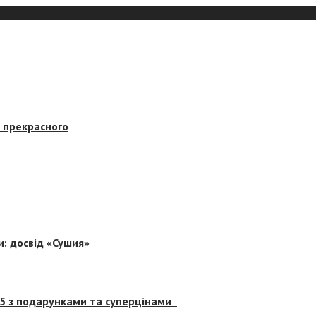
в прекрасного
и: досвід «Сушия»
 5 з подарунками та суперцінами