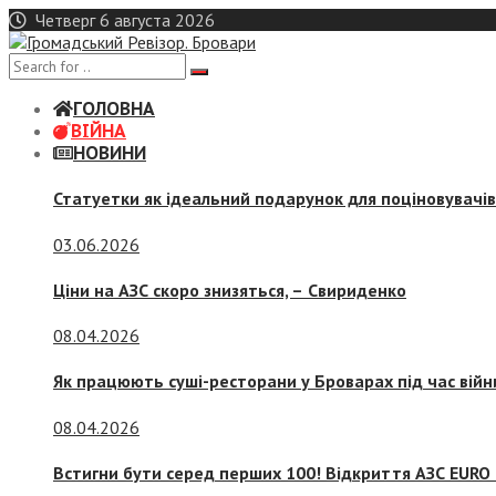
Skip
Четверг 6 августа 2026
to
content
ГОЛОВНА
ВІЙНА
НОВИНИ
Статуетки як ідеальний подарунок для поціновувачі
03.06.2026
Ціни на АЗС скоро знизяться, –
Свириденко
08.04.2026
Як працюють суші-ресторани у Броварах під час війн
08.04.2026
Встигни бути серед перших 100! Відкриття АЗС EURO