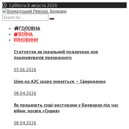
Skip
Суббота 8 августа 2026
to
content
ГОЛОВНА
ВІЙНА
НОВИНИ
Статуетки як ідеальний подарунок для
поціновувачів прекрасного
03.06.2026
Ціни на АЗС скоро знизяться, –
Свириденко
08.04.2026
Як працюють суші-ресторани у Броварах під час
війни: досвід «Сушия»
08.04.2026