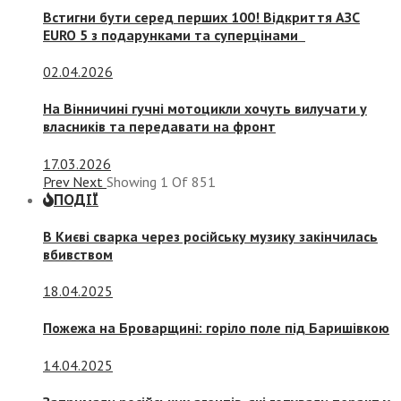
Встигни бути серед перших 100! Відкриття АЗС
EURO 5 з подарунками та суперцінами
02.04.2026
На Вінничині гучні мотоцикли хочуть вилучати у
власників та передавати на фронт
17.03.2026
Prev
Next
Showing
1
Of
851
ПОДІЇ
В Києві сварка через російську музику закінчилась
вбивством
18.04.2025
Пожежа на Броварщині: горіло поле під Баришівкою
14.04.2025