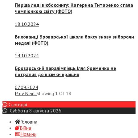
Перша леді кікбоксингу: Катерина Титаренко стала
чемпіонкою світу (ФОТО)
18.10.2024
Вихованці Броварської школи боксу знову вибороли
медалі (ФОТО)
14.10.2024
Броварський паралімпієць Ілля Яременко не
потрапив до вісімки кращих
07.09.2024
Prev
Next
Showing
1
Of
18
Сьогодні
Суббота 8 августа 2026
Головна
Війна
Новини