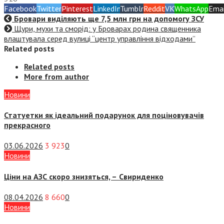
Facebook
Twitter
Pinterest
LinkedIn
Tumblr
Reddit
VK
WhatsApp
Emai
Бровари виділяють ще 7,5 млн грн на допомогу ЗСУ
Щури, мухи та сморід: у Броварах родина священника
влаштувала серед вулиці “центр управління відходами”
Related posts
Related posts
More from author
Новини
Статуетки як ідеальний подарунок для поціновувачів
прекрасного
03.06.2026
3 923
0
Новини
Ціни на АЗС скоро знизяться, –
Свириденко
08.04.2026
8 660
0
Новини