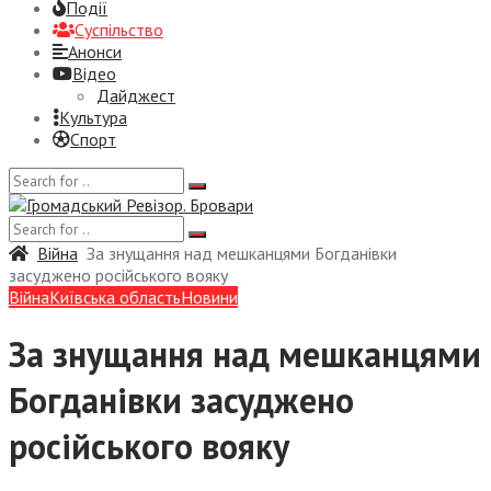
Події
Суспiльство
Анонси
Відео
Дайджест
Культура
Спорт
Війна
За знущання над мешканцями Богданівки
засуджено російського вояку
Війна
Київська область
Новини
За знущання над мешканцями
Богданівки засуджено
російського вояку