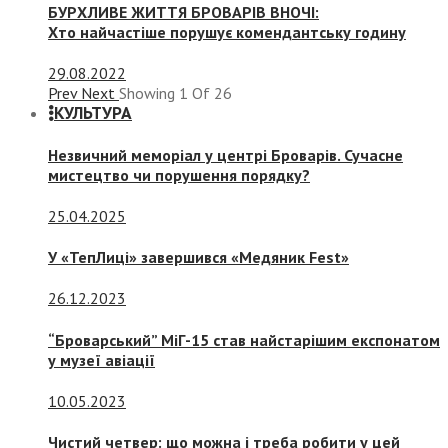
БУРХЛИВЕ ЖИТТЯ БРОВАРІВ ВНОЧІ:
Хто найчастіше порушує комендантську годину
29.08.2022
Prev
Next
Showing
1
Of
26
КУЛЬТУРА
Незвичний меморіал у центрі Броварів. Сучасне
мистецтво чи порушення порядку?
25.04.2025
У «ТепЛиці» завершився «Медяник Fest»
26.12.2023
“Броварський” МіГ-15 став найстарішим експонатом
у музеї авіації
10.05.2023
Чистий четвер: що можна і треба робити у цей