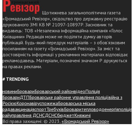
Щотижнева загальнополітична газета
«Громадський Ревізор», свідоцтво про державну реєстрацію
друкованого ЗМІ КВ № 21097-10897Р. Засновник та
видавець: ТОВ «Незалежна інформаційна компанія «Голос
Київщини» Редакція може не поділяти думку авторів
публікацій. Будь-який передрук матеріалів – з обов’язковим
посиланням на газету «Громадський Ревізор». За зміст та
достовірність інформації у рекламних матеріалах відповідає
рекламодавець. Матеріали, позначені значком Р друкуються
на правах реклами.
# TRENDING
новини
Бровари
Броварський район
відео
Поліція
Бровари
ДТП
Броварське районне управління поліції
війна з
Росією
Коронавірус
пожежа
Броварська міська
рада
вакцинація
спорт
Требухів
Броваритепловодоенергія
поліція
райуправління ДСНС
ДСНС
бюджет
Княжичі
Всі права захищені: © 2023,
«Громадський Ревізор»