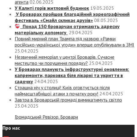
агента
02.06.2025
У Калиті горів житловий будинок
19.05.2025
У Броварах пройшов благодійний хореографічний
фестиваль «Смайл скликає друзів»
08.05.2025
Понад 150 броварчан отримають адресну
матеріальну допомогу
29.04.2025
Повний мирний план Трампа під назвою «‎Рамки
російсько-української угоди» вперше опублікували в ЗМІ
25.04.2025
Незвичний меморіал у центрі Броварів. Сучасне
мистецтво чи порушення порядку?
25.04.2025
У Броварах планують інфраструктурні оновлення:
капремонти, парковка біля лікарні та укриття в
садочку
24.04.2025
Страшна ніч у столиці! Київ оговтується після
наймасштабнішої атаки з початку року!
24.04.2025
Завтра в Броварській громаді вимикатимуть світло
23.04.2025
Громадський Ревізор. Бровари
Про нас