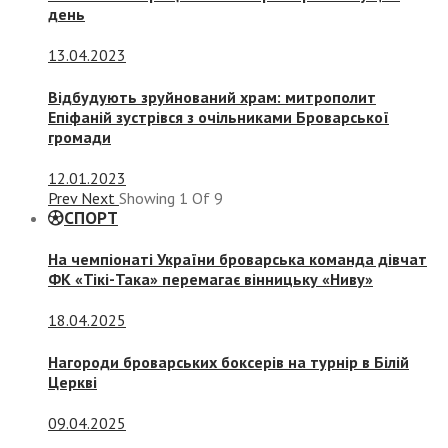
день
13.04.2023
Відбудують зруйнований храм: митрополит
Епіфаній зустрівся з очільниками Броварської
громади
12.01.2023
Prev
Next
Showing
1
Of
9
СПОРТ
На чемпіонаті України броварська команда дівчат
ФК «Тікі-Така» перемагає вінницьку «Ниву»
18.04.2025
Нагороди броварських боксерів на турнір в Білій
Церкві
09.04.2025