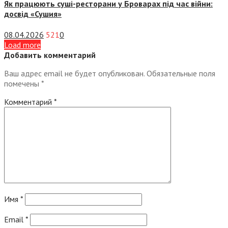
Як працюють суші-ресторани у Броварах під час війни:
досвід «Сушия»
08.04.2026
521
0
Load more
Добавить комментарий
Ваш адрес email не будет опубликован.
Обязательные поля
помечены
*
Комментарий
*
Имя
*
Email
*