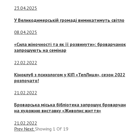
23.04.2025
У Великодимерській громаді вимикатимуть світло
08.04.2025
«Сила жіночності та як її розвинути»: броварчанок
запрошують на семінар
22.02.2022
Кіноклуб з психологом у КІП «ТепЛиця», сезон 2022
розпочато!
21.02.2022
Броварська міська бібліотека запрошує броварчан
на художню виставку «Живопис життя»
21.02.2022
Prev
Next
Showing
1
Of
19