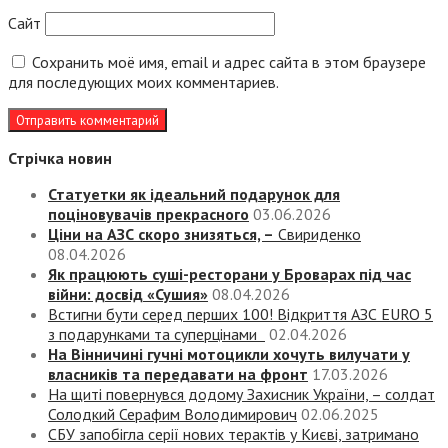
Сайт
Сохранить моё имя, email и адрес сайта в этом браузере
для последующих моих комментариев.
Стрічка новин
Статуетки як ідеальний подарунок для
поціновувачів прекрасного
03.06.2026
Ціни на АЗС скоро знизяться, –
Свириденко
08.04.2026
Як працюють суші-ресторани у Броварах під час
війни: досвід «Сушия»
08.04.2026
Встигни бути серед перших 100! Відкриття АЗС EURO 5
з подарунками та суперцінами
02.04.2026
На Вінничині гучні мотоцикли хочуть вилучати у
власників та передавати на фронт
17.03.2026
На щиті повернувся додому Захисник України, – солдат
Солодкий Серафим Володимирович
02.06.2025
СБУ запобігла серії нових терактів у Києві, затримано