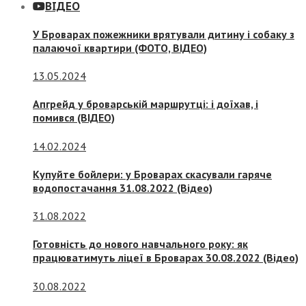
ВІДЕО
У Броварах пожежники врятували дитину і собаку з
палаючої квартири (ФОТО, ВІДЕО)
13.05.2024
Апгрейд у броварській маршрутці: і доїхав, і
помився (ВІДЕО)
14.02.2024
Купуйте бойлери: у Броварах скасували гаряче
водопостачання 31.08.2022 (Відео)
31.08.2022
Готовність до нового навчального року: як
працюватимуть ліцеї в Броварах 30.08.2022 (Відео)
30.08.2022