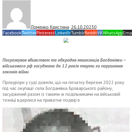
Ломенко Кристина
26.10.2023
0
—
Facebook
Twitter
Pinterest
LinkedIn
Tumblr
Reddit
VK
WhatsApp
Emai
Погрожував вбивством та обкрадав мешканців Богданівки –
військового рф засуджено до 12 років тюрми за порушення
законів війни
Прокурори у суді довели, що на початку березня 2022 року
під час окупації села Богданівка Броварського району,
засуджений разом із такими ж подільниками на військовій
техніці вдерлися на приватне подвір’я.