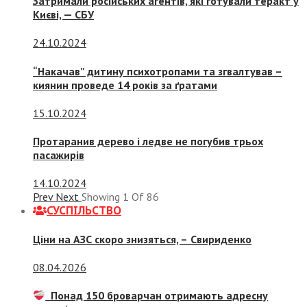
Затримали російських агентів, які готували теракт у
Києві, — СБУ
24.10.2024
“Накачав” дитину психотропами та згвалтував –
киянин проведе 14 років за ґратами
15.10.2024
Протаранив дерево і ледве не погубив трьох
пасажирів
14.10.2024
Prev
Next
Showing
1
Of
86
СУСПIЛЬСТВО
Ціни на АЗС скоро знизяться, –
Свириденко
08.04.2026
Понад 150 броварчан отримають адресну