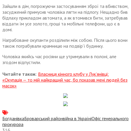
Зайшли в дім, погрожуючи застосуванням зброї та вбивством,
засуджений примусив чоловіка лягти на підлогу. Нещадно бив
бідлаху прикладом автомата, а як втомився бити, затребував
віддати їм усе золото, гроші та мобільні телефони, що є в
домі.
Награбоване окупанти розділили між собою. Після цього вони
також пограбували крамницю на подвір’ї будинку.
Чоловіка якийсь час росіяни ще утримували в полоні, але
згодом відпустили.
Читайте також
:
Власниця кінного клубу у Лук’янівці:
«Окупація — то мій найкращий час, бо показав мені людей без
масок»
Богданівка
Броварський район
війна в Україні
Офіс генерального
прокурора
316