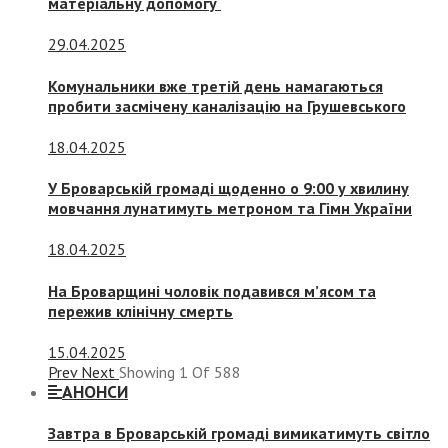
матеріальну допомогу
29.04.2025
Комунальники вже третій день намагаються
пробити засмічену каналізацію на Грушевського
18.04.2025
У Броварській громаді щоденно о 9:00 у хвилину
мовчання лунатимуть метроном та Гімн України
18.04.2025
На Броварщині чоловік подавився м’ясом та
пережив клінічну смерть
15.04.2025
Prev
Next
Showing
1
Of
588
АНОНСИ
Завтра в Броварській громаді вимикатимуть світло