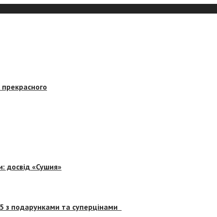
в прекрасного
и: досвід «Сушия»
 5 з подарунками та суперцінами