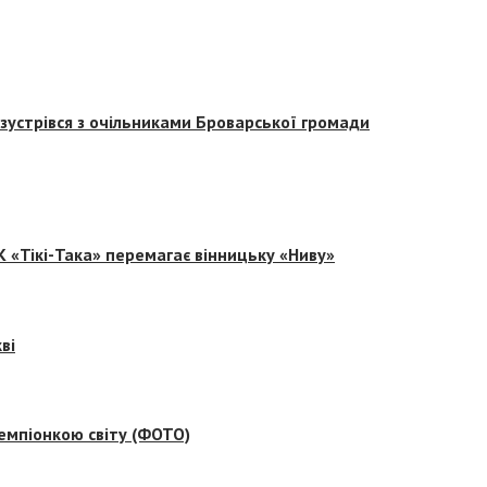
зустрівся з очільниками Броварської громади
 «Тікі-Така» перемагає вінницьку «Ниву»
ві
емпіонкою світу (ФОТО)