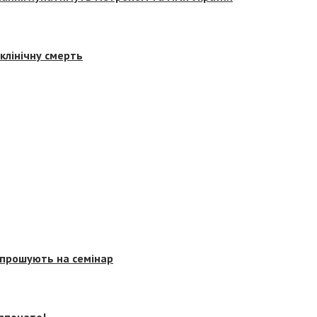
клінічну смерть
запрошують на семінар
озпочато!