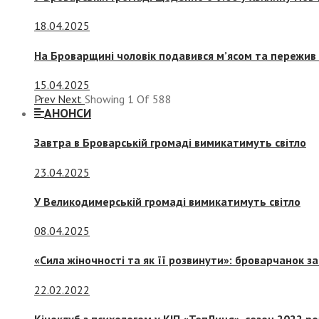
18.04.2025
На Броварщині чоловік подавився м’ясом та пережив 
15.04.2025
Prev
Next
Showing
1
Of
588
АНОНСИ
Завтра в Броварській громаді вимикатимуть світло
23.04.2025
У Великодимерській громаді вимикатимуть світло
08.04.2025
«Сила жіночності та як її розвинути»: броварчанок 
22.02.2022
Кіноклуб з психологом у КІП «ТепЛиця», сезон 2022 р