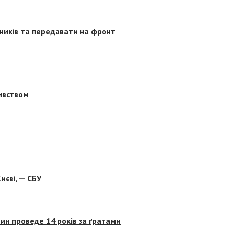
сників та передавати на фронт
бивством
иєві, — СБУ
ин проведе 14 років за ґратами