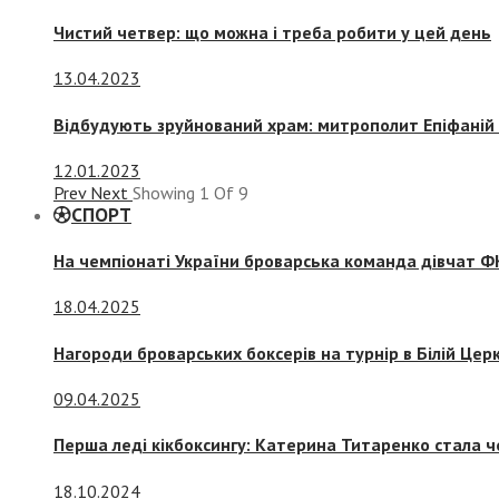
Чистий четвер: що можна і треба робити у цей день
13.04.2023
Відбудують зруйнований храм: митрополит Епіфаній 
12.01.2023
Prev
Next
Showing
1
Of
9
СПОРТ
На чемпіонаті України броварська команда дівчат ФК
18.04.2025
Нагороди броварських боксерів на турнір в Білій Церк
09.04.2025
Перша леді кікбоксингу: Катерина Титаренко стала ч
18.10.2024