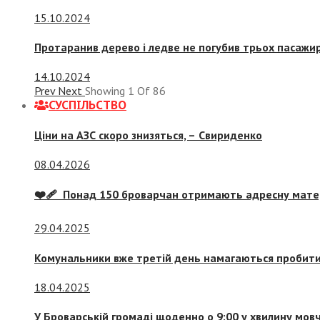
15.10.2024
Протаранив дерево і ледве не погубив трьох пасажир
14.10.2024
Prev
Next
Showing
1
Of
86
СУСПIЛЬСТВО
Ціни на АЗС скоро знизяться, –
Свириденко
08.04.2026
❤️‍🩹 Понад 150 броварчан отримають адресну мат
29.04.2025
Комунальники вже третій день намагаються пробити 
18.04.2025
У Броварській громаді щоденно о 9:00 у хвилину мо