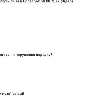
муть ліцеї в Броварах 30.08.2022 (Відео)
тецтво чи порушення порядку?
 музеї авіації