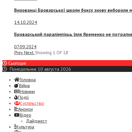
Вихованці Броварської школи боксу знову вибороли 
14.10.2024
Броварський паралімпієць Ілля Яременко не потрапив
07.09.2024
Prev
Next
Showing
1
Of
18
Сьогодні
Понедельник 10 августа 2026
Головна
Війна
Новини
Події
Суспiльство
Анонси
Відео
Дайджест
Культура