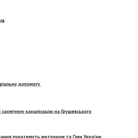
ів
еріальну допомогу
засмічену каналізацію на Грушевського
вчання лунатимуть метроном та Гімн України