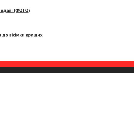
медалі (ФОТО)
 до вісімки кращих