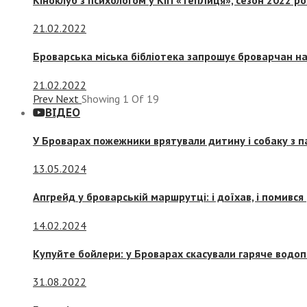
21.02.2022
Броварська міська бібліотека запрошує броварчан 
21.02.2022
Prev
Next
Showing
1
Of
19
ВІДЕО
У Броварах пожежники врятували дитину і собаку з 
13.05.2024
Апгрейд у броварській маршрутці: і доїхав, і помився
14.02.2024
Купуйте бойлери: у Броварах скасували гаряче водоп
31.08.2022