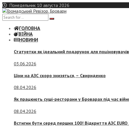
Skip
Понедельник 10 августа 2026
to
content
ГОЛОВНА
ВІЙНА
НОВИНИ
Статуетки як ідеальний подарунок для поціновувачі
03.06.2026
Ціни на АЗС скоро знизяться, –
Свириденко
08.04.2026
Як працюють суші-ресторани у Броварах під час війн
08.04.2026
Встигни бути серед перших 100! Відкриття АЗС EURO