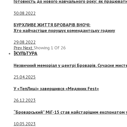
Готовність до нового навчального року: як працювати
30.08.2022
БУРХЛИВЕ ЖИТТЯ БРОВАРІВ ВНОЧІ:
Хто найчастіше порушує комендантську годину
29.08.2022
Prev
Next
Showing
1
Of
26
КУЛЬТУРА
Незвичний меморіал у центрі Броварів. Сучасне мис
25.04.2025
У «ТепЛиці» завершився «Медяник Fest»
26.12.2023
“Броварський” МіГ-15 став найстарішим експонатом у
10.05.2023