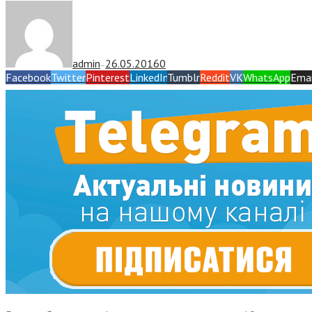
admin
26.05.2016
0
—
Facebook
Twitter
Pinterest
LinkedIn
Tumblr
Reddit
VK
WhatsApp
Emai