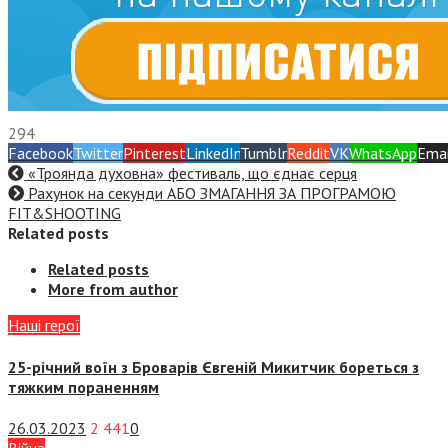
294
Facebook
Twitter
Pinterest
LinkedIn
Tumblr
Reddit
VK
WhatsApp
Emai
«Троянда духовна» фестиваль, що єднає серця
Рахунок на секунди АБО ЗМАГАННЯ ЗА ПРОГРАМОЮ
FIT&SHOOTING
Related posts
Related posts
More from author
Наші герої
25-річний воїн з Броварів Євгеній Микитчик бореться з
тяжким пораненням
26.03.2023
2 441
0