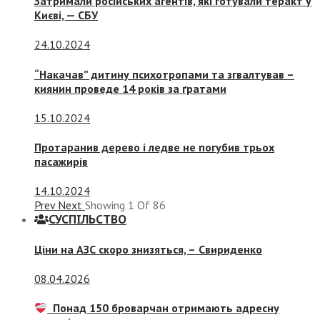
Затримали російських агентів, які готували теракт у
Києві, — СБУ
24.10.2024
“Накачав” дитину психотропами та згвалтував –
киянин проведе 14 років за ґратами
15.10.2024
Протаранив дерево і ледве не погубив трьох
пасажирів
14.10.2024
Prev
Next
Showing
1
Of
86
СУСПIЛЬСТВО
Ціни на АЗС скоро знизяться, –
Свириденко
08.04.2026
Понад 150 броварчан отримають адресну