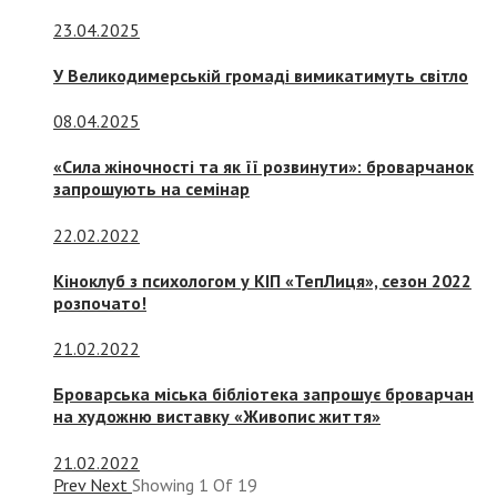
23.04.2025
У Великодимерській громаді вимикатимуть світло
08.04.2025
«Сила жіночності та як її розвинути»: броварчанок
запрошують на семінар
22.02.2022
Кіноклуб з психологом у КІП «ТепЛиця», сезон 2022
розпочато!
21.02.2022
Броварська міська бібліотека запрошує броварчан
на художню виставку «Живопис життя»
21.02.2022
Prev
Next
Showing
1
Of
19