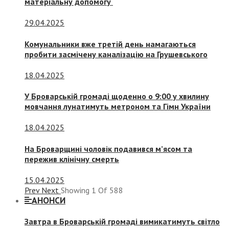
матеріальну допомогу
29.04.2025
Комунальники вже третій день намагаються
пробити засмічену каналізацію на Грушевського
18.04.2025
У Броварській громаді щоденно о 9:00 у хвилину
мовчання лунатимуть метроном та Гімн України
18.04.2025
На Броварщині чоловік подавився м’ясом та
пережив клінічну смерть
15.04.2025
Prev
Next
Showing
1
Of
588
АНОНСИ
Завтра в Броварській громаді вимикатимуть світло