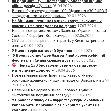
Як працюють суші-ресторани у Броварах під час
війни: досвід «Сушия»
08.04.2026
Встигни бути серед перших 100! Відкриття АЗС EURO 5
з подарунками та суперцінами
02.04.2026
На Вінничині гучні мотоцикли хочуть вилучати у
власників та передавати на фронт
17.03.2026
На щиті повернувся додому Захисник України, – солдат
Солодкий Серафим Володимирович
02.06.2025
СБУ запобігла серії нових терактів у Києві, затримано
агента
02.06.2025
У Калиті горів житловий будинок
19.05.2025
У Броварах пройшов благодійний хореографічний
фестиваль «Смайл скликає друзів»
08.05.2025
Понад 150 броварчан отримають адресну
матеріальну допомогу
29.04.2025
Повний мирний план Трампа під назвою «‎Рамки
російсько-української угоди» вперше опублікували в ЗМІ
25.04.2025
Незвичний меморіал у центрі Броварів. Сучасне
мистецтво чи порушення порядку?
25.04.2025
У Броварах планують інфраструктурні оновлення:
капремонти, парковка біля лікарні та укриття в
садочку
24.04.2025