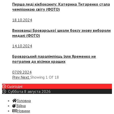
Перша леді кікбоксингу: Катерина Титаренко стала
чемпіонкою світу (ФОТО)
18.10.2024
Вихованці Броварської школи боксу знову вибороли
медалі (ФОТО)
14.10.2024
Броварський паралімпієць Ілля Яременко не
потрапив до вісімки кращих
07.09.2024
Prev
Next
Showing
1
Of
18
Сьогодні
Суббота 8 августа 2026
Головна
Війна
Новини