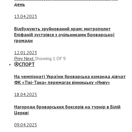
день
13.04.2023
Відбудують зруйнований храм: митрополит
Епіфаній зустрівся з очільниками Броварської
громади
12.01.2023
Prev
Next
Showing
1
Of
9
СПОРТ
На чемпіонаті України броварська команда дівчат
ФК «Тікі-Така» перемагає вінницьку «Ниву»
18.04.2025
Нагороди броварських боксерів на турнір в Білій
Церкві
09.04.2025