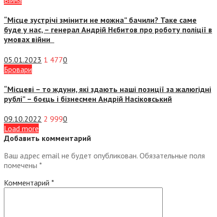
Війна
“Місце зустрічі змінити не можна” бачили? Таке саме
буде у нас, – генерал Андрій Нєбитов про роботу поліції в
умовах війни
05.01.2023
1 477
0
Бровари
“Місцеві – то ждуни, які здають наші позиції за жалюгідні
рублі” – боєць і бізнесмен Андрій Насіковський
09.10.2022
2 999
0
Load more
Добавить комментарий
Ваш адрес email не будет опубликован.
Обязательные поля
помечены
*
Комментарий
*