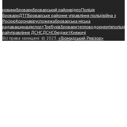
новини
Бровари
Броварський район
відео
Поліція
Бровари
ДТП
Броварське районне управління поліції
війна з
Росією
Коронавірус
пожежа
Броварська міська
рада
вакцинація
спорт
Требухів
Броваритепловодоенергія
поліція
райуправління ДСНС
ДСНС
бюджет
Княжичі
Всі права захищені: © 2023,
«Громадський Ревізор»