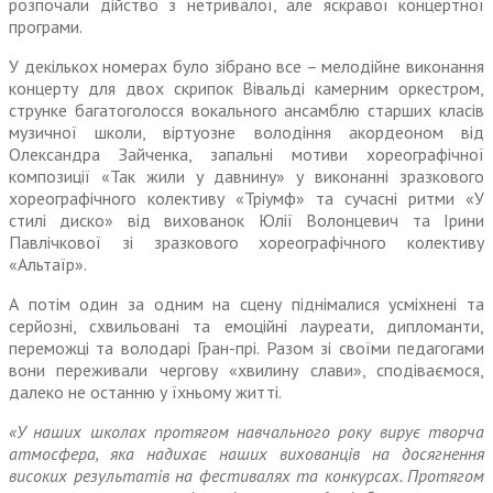
розпочали дійство з нетривалої, але яскравої концертної
програми.
У декількох номерах було зібрано все – мелодійне виконання
концерту для двох скрипок Вівальді камерним оркест­ром,
струнке багатоголосся вокального ансамблю старших класів
музичної школи, віртуозне володіння акордеоном від
Олександра Зайченка, запальні мотиви хореографічної
композиції «Так жили у давнину» у виконанні зразкового
хорео­графічного колективу «Тріумф» та сучасні ритми «У
стилі диско» від вихованок Юлії Волонцевич та Ірини
Павлічкової зі зразкового хореографічного колективу
«Альтаїр».
А потім один за одним на сцену піднімалися усміхнені та
серйозні, схвильовані та емоційні лауреати, дипломанти,
переможці та володарі Гран-прі. Разом зі своїми педагогами
вони переживали чергову «хвилину слави», сподіваємося,
далеко не останню у їхньому житті.
«У наших школах протягом навчального року вирує творча
атмосфера, яка надихає наших вихованців на досягнення
високих результатів на фестивалях та конкурсах. Протягом