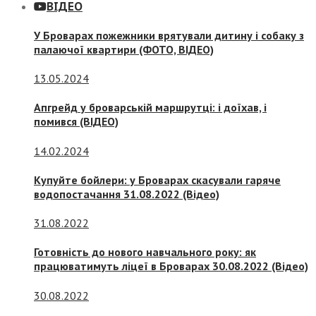
ВІДЕО
У Броварах пожежники врятували дитину і собаку з
палаючої квартири (ФОТО, ВІДЕО)
13.05.2024
Апгрейд у броварській маршрутці: і доїхав, і
помився (ВІДЕО)
14.02.2024
Купуйте бойлери: у Броварах скасували гаряче
водопостачання 31.08.2022 (Відео)
31.08.2022
Готовність до нового навчального року: як
працюватимуть ліцеї в Броварах 30.08.2022 (Відео)
30.08.2022