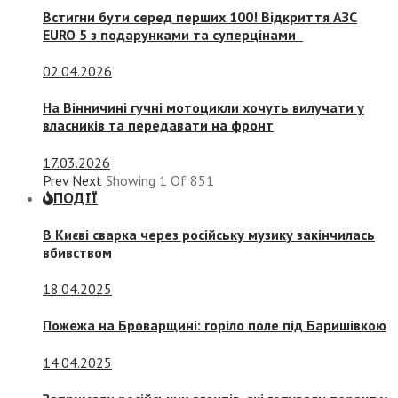
Встигни бути серед перших 100! Відкриття АЗС
EURO 5 з подарунками та суперцінами
02.04.2026
На Вінничині гучні мотоцикли хочуть вилучати у
власників та передавати на фронт
17.03.2026
Prev
Next
Showing
1
Of
851
ПОДІЇ
В Києві сварка через російську музику закінчилась
вбивством
18.04.2025
Пожежа на Броварщині: горіло поле під Баришівкою
14.04.2025