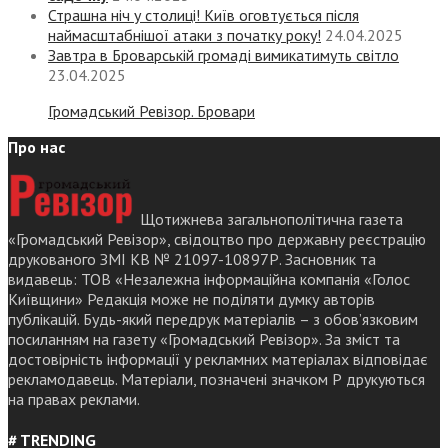
Страшна ніч у столиці! Київ оговтується після
наймасштабнішої атаки з початку року!
24.04.2025
Завтра в Броварській громаді вимикатимуть світло
23.04.2025
Громадський Ревізор. Бровари
Про нас
Щотижнева загальнополітична газета
«Громадський Ревізор», свідоцтво про державну реєстрацію
друкованого ЗМІ КВ № 21097-10897Р. Засновник та
видавець: ТОВ «Незалежна інформаційна компанія «Голос
Київщини» Редакція може не поділяти думку авторів
публікацій. Будь-який передрук матеріалів – з обов’язковим
посиланням на газету «Громадський Ревізор». За зміст та
достовірність інформації у рекламних матеріалах відповідає
рекламодавець. Матеріали, позначені значком Р друкуються
на правах реклами.
# TRENDING