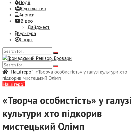
Події
Суспiльство
Анонси
Відео
Дайджест
Культура
Спорт
Наші герої
«Творча особистість» у галузі культури хто
підкорив мистецький Олімп
Наші герої
«Творча особистість» у галузі
культури хто підкорив
мистецький Олімп