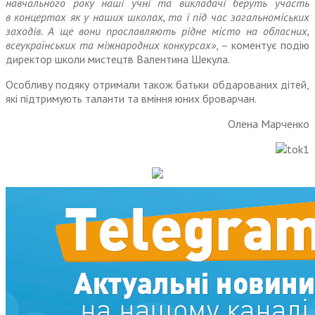
навчального року наші учні та викладачі беруть участь
в концертах як у наших школах, та і під час загальноміських
заходів. А ще вони прославляють рідне місто на обласних,
всеукраїнських та міжнародних конкурсах»
, – коментує подію
директор школи мистецтв Валентина Шекула.
Особливу подяку отримали також батьки обдарованих дітей,
які підтримують таланти та вміння юних броварчан.
Олена Марченко