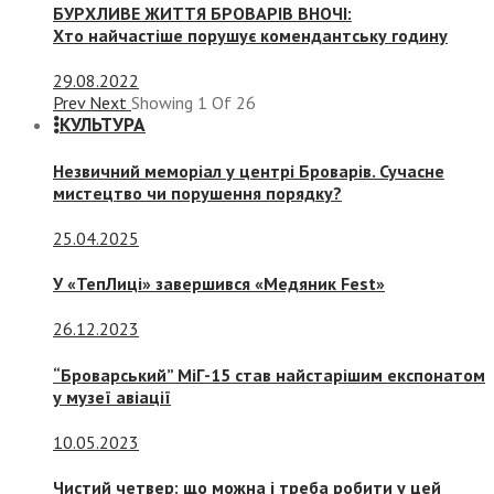
БУРХЛИВЕ ЖИТТЯ БРОВАРІВ ВНОЧІ:
Хто найчастіше порушує комендантську годину
29.08.2022
Prev
Next
Showing
1
Of
26
КУЛЬТУРА
Незвичний меморіал у центрі Броварів. Сучасне
мистецтво чи порушення порядку?
25.04.2025
У «ТепЛиці» завершився «Медяник Fest»
26.12.2023
“Броварський” МіГ-15 став найстарішим експонатом
у музеї авіації
10.05.2023
Чистий четвер: що можна і треба робити у цей