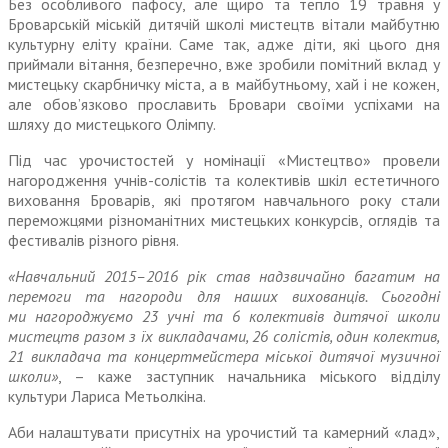
Без особливого пафосу, але щиро та тепло 19 травня у
Броварській міській дитячій школі мистецтв вітали майбутню
культурну еліту країни. Саме так, адже діти, які цього дня
приймали вітання, безперечно, вже зробили помітний вклад у
мистецьку скарбничку міста, а в майбутньому, хай і не кожен,
але обов’язково прославить Бровари своїми успіхами на
шляху до мистецького Олімпу.
Під час урочистостей у номінації «Мистецтво» провели
нагородження учнів-солістів та колективів шкіл естетичного
виховання Броварів, які протягом навчального року стали
переможцями різноманітних мистецьких конкурсів, оглядів та
фестивалів різного рівня.
«Навчальний 2015–2016 рік став надзвичайно багатим на
перемоги та нагороди для наших вихованців. Сьогодні
ми нагороджуємо 23 учні та 6 колективів дитячої школи
мистецтв разом з їх викладачами, 26 солістів, один колектив,
21 викладача та концертмейстера міської дитячої музичної
школи»
, – каже заступник начальника міського відділу
культури Лариса Метьолкіна.
Аби налаштувати присутніх на урочистий та камерний «лад»,