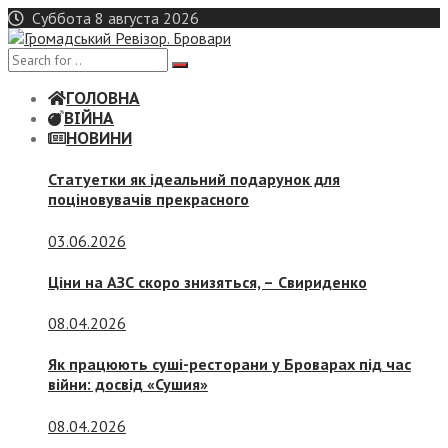
Skip
Суббота 8 августа 2026
to
content
ГОЛОВНА
ВІЙНА
НОВИНИ
Статуетки як ідеальний подарунок для
поціновувачів прекрасного
03.06.2026
Ціни на АЗС скоро знизяться, –
Свириденко
08.04.2026
Як працюють суші-ресторани у Броварах під час
війни: досвід «Сушия»
08.04.2026